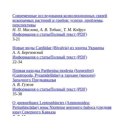
Современные исследования коэволюционных связей
ископаемых растений и грибов: успехи, проблемы,
перспективы
Н. П. Маслова, А. В. Тобиас, Т. М. Кодрул
Информация о статье
Полный текст (PDF)
3-21
Новые виды Cardiidae (Bivalvia) из эоцена Украины
А. А. Березовский
Информация о статье
Полный текст (PDF)
22-34
Первая находка Parthenina modesta (Sorgenfrei)
(Gastropoda, Pyramidellidae) в тархане (миоцен)
Западного Предкавказья
А. В. Гужов
Информация о статье
Полный текст (PDF)
35-38
О древнейших Leptosphinctes (Ammonoidea:
Perisphinctidae) зоны Niortense верхнего байоса (средняя
юра) Северного Кавказа