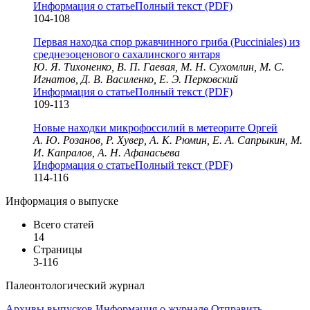
Информация о статье
Полный текст (PDF)
104-108
Первая находка спор ржавчинного гриба (Pucciniales) из
среднеэоценового сахалинского янтаря
Ю. Я. Тихоненко, В. П. Гаевая, М. Н. Сухомлин, М. С.
Игнатов, Д. В. Василенко, Е. Э. Перковский
Информация о статье
Полный текст (PDF)
109-113
Новые находки микрофоссилий в метеорите Оргей
А. Ю. Розанов, Р. Хувер, А. К. Рюмин, Е. А. Сапрыкин, М.
И. Капралов, А. Н. Афанасьева
Информация о статье
Полный текст (PDF)
114-116
Информация о выпуске
Всего статей
14
Страницы
3-116
Палеонтологический журнал
Архивы выпусков
Информация о журнале
Отправить