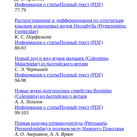
Информация о статье
Полный текст (PDF)
77-79
Распространение и дифференциация по отпечаткам
крыльев ископаемых видов Oecophylla (Hymenoptera:
Formicidae)
К. С. Перфильева
Информация о статье
Полный текст (PDF)
80-93
Новый род и вид жуков малашек (Coleoptera,
Malachiidae) из балтийского янтаря
С. Э. Чернышёв
Информация о статье
Полный текст (PDF)
94-98
Новые жуки-долгоносики семейства Brentidae
(Coleoptera) из балтийского янтаря
А. А. Легалов
Информация о статье
Полный текст (PDF)
99-103
Первая находка птеранодонтида (Pterosauria,
Pteranodontidae) в позднем мелу Нижнего Поволжья
А. О. Аверьянов, А. А. Ярков