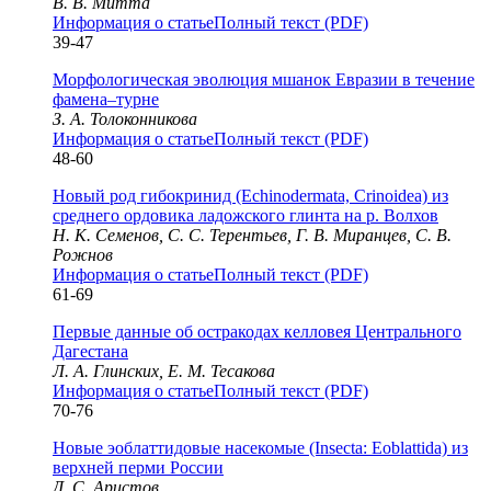
В. В. Митта
Информация о статье
Полный текст (PDF)
39-47
Морфологическая эволюция мшанок Евразии в течение
фамена–турне
З. А. Толоконникова
Информация о статье
Полный текст (PDF)
48-60
Новый род гибокринид (Echinodermata, Crinoidea) из
среднего ордовика ладожского глинта на р. Волхов
Н. К. Семенов, С. С. Терентьев, Г. В. Миранцев, С. В.
Рожнов
Информация о статье
Полный текст (PDF)
61-69
Первые данные об остракодах келловея Центрального
Дагестана
Л. А. Глинских, Е. М. Тесакова
Информация о статье
Полный текст (PDF)
70-76
Новые эоблаттидовые насекомые (Insecta: Eoblattida) из
верхней перми России
Д. С. Аристов