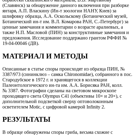
(Славянск) за обнаружение данного включения при разборке
янтаря, А.П. Власкину (Ин-т зоологии НАНУ, Киев) за
шлифовку образца, А.А. Оскольскому (Ботанический музей,
Ботанический ин-т им. В.Л. Комарова РАН, С.-Петербург) за
ценные замечания и комментарии о возрасте аралиевых, а
также Н.П. Масловой (ПИН) за конструктивные замечания и
предложения. Исследование поддержано грантом РФФИ №
19-04-00046 (ДВ).
МАТЕРИАЛ И МЕТОДЫ
Описанные в статье споры происходят из образца ПИН, №
3387/973 (сининклюз – самка Chironomidae), собранного в пос.
Стародубское в 1972 г. и хранящегося в коллекции
Палеонтологического ин-та им. А.А. Борисяка РАН, колл.
№ 3387. Фотографии сделаны на световом микроскопе
проходящего света Olympus С41 (объективы 10× и 20×), с
дополнительной подсветкой сверху оптоволоконным
осветителем Motic, с цифровой камерой Infinity 2.
РЕЗУЛЬТАТЫ
В образце обнаружены споры гриба, весьма схожие с