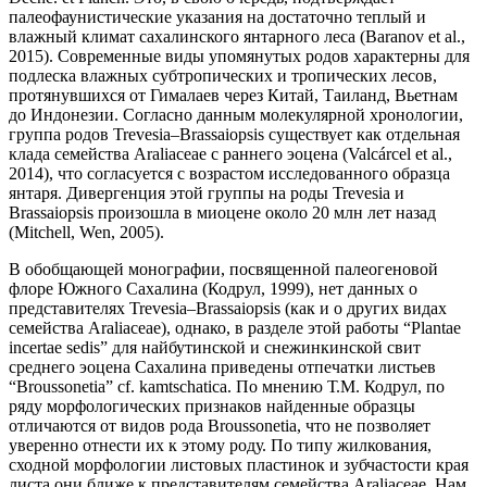
палеофаунистические указания на достаточно теплый и
влажный климат сахалинского янтарного леса (Baranov et al.,
2015). Современные виды упомянутых родов характерны для
подлеска влажных субтропических и тропических лесов,
протянувшихся от Гималаев через Китай, Таиланд, Вьетнам
до Индонезии. Согласно данным молекулярной хронологии,
группа родов Trevesia–Brassaiopsis существует как отдельная
клада семейства Araliaceae с раннего эоцена (Valcárcel et al.,
2014), что согласуется с возрастом исследованного образца
янтаря. Дивергенция этой группы на роды Trevesia и
Brassaiopsis произошла в миоцене около 20 млн лет назад
(Mitchell, Wen, 2005).
В обобщающей монографии, посвященной палеогеновой
флоре Южного Сахалина (Кодрул, 1999), нет данных о
представителях Trevesia–Brassaiopsis (как и о других видах
семейства Araliaceae), однако, в разделе этой работы “Plantae
incertae sedis” для найбутинской и снежинкинской свит
среднего эоцена Сахалина приведены отпечатки листьев
“Broussonetia” cf. kamtschatica. По мнению Т.М. Кодрул, по
ряду морфологических признаков найденные образцы
отличаются от видов рода Broussonetia, что не позволяет
уверенно отнести их к этому роду. По типу жилкования,
сходной морфологии листовых пластинок и зубчастости края
листа они ближе к представителям семейства Araliaceae. Нам