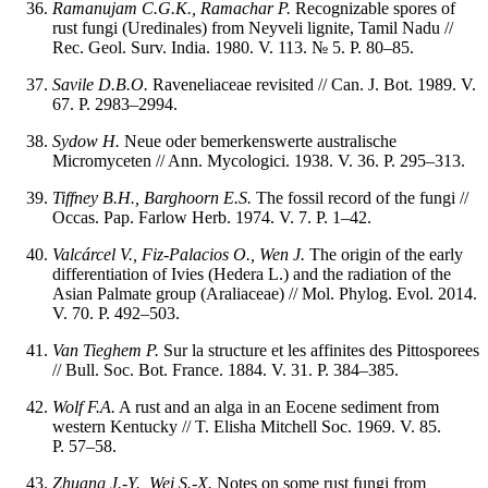
Ramanujam C.G.K., Ramachar P.
Recognizable spores of
rust fungi (Uredinales) from Neyveli lignite, Tamil Nadu //
Rec. Geol. Surv. India. 1980. V. 113. № 5. P. 80–85.
Savile D.B.O.
Raveneliaceae revisited // Can. J. Bot. 1989. V.
67. P. 2983–2994.
Sydow H.
Neue oder bemerkenswerte australische
Micromyceten // Ann. Mycologici. 1938. V. 36. P. 295–313.
Tiffney B.H., Barghoorn E.S.
The fossil record of the fungi //
Occas. Pap. Farlow Herb. 1974. V. 7. P. 1–42.
Valcárcel V., Fiz-Palacios O., Wen J.
The origin of the early
differentiation of Ivies (Hedera L.) and the radiation of the
Asian Palmate group (Araliaceae) // Mol. Phylog. Evol. 2014.
V. 70. P. 492–503.
Van Tieghem P.
Sur la structure et les affinites des Pittosporees
// Bull. Soc. Bot. France. 1884. V. 31. P. 384–385.
Wolf F.A.
A rust and an alga in an Eocene sediment from
western Kentucky // T. Elisha Mitchell Soc. 1969. V. 85.
P. 57–58.
Zhuang J.-Y., Wei S.-X.
Notes on some rust fungi from