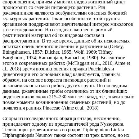
спороношения, причем у многих видов жизненный цикл
происходит со сменой питающего растения. Ряд
ржавчинников являются возбудителями опасных болезней
культурных растений. Такие особенности этой группы
организмов поддерживают значительный интерес микологов
к ее исследованию. На сегодня накоплен огромный
фактический материал об их видовом составе и
распространении. В то же время, данные об их ископаемых
остатках очень немногочисленны и разрозненны (Debey,
Ettingshausen, 1857; Dilcher, 1965; Wolf, 1969; Tiffney,
Barghoorn, 1974; Ramanujam, Ramachar, 1980). Вследствие
этого в современных работах (McTaggart et al., 2016; Aime et
al., 2018) время возникновения порядка Pucciniales и
дивергенции его основных клад калибруется, главным
образом, на основе возраста питающих растений и
ископаемых остатков грибов других групп. По последним
данным, ржавчинные грибы отделились от их ближайших
родственников около 215–230 млн лет назад, т.е., значительно
позже момента возникновения семенных растений, но до
появления ранних Pinaceae (Aime et al., 2018).
Споры из исследованного образца янтаря, несомненно,
принадлежат одному из представителей рода Nyssopsora.
Телиоспоры ржавчинников из родов Triphragmium Link и
Triphragmiopsis Naumov также состоят из трех клеток, но их