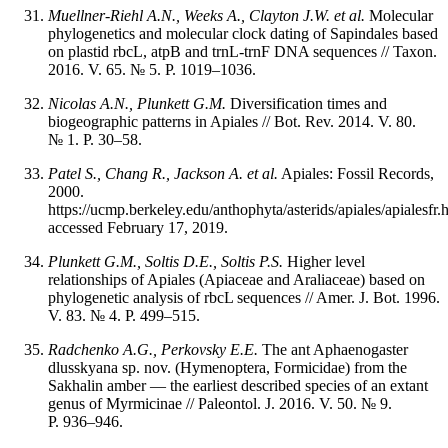
Muellner-Riehl A.N., Weeks A., Clayton J.W. et al.
Molecular
phylogenetics and molecular clock dating of Sapindales based
on plastid rbcL, atpB and trnL-trnF DNA sequences // Taxon.
2016. V. 65. № 5. P. 1019–1036.
Nicolas A.N., Plunkett G.M.
Diversification times and
biogeographic patterns in Apiales // Bot. Rev. 2014. V. 80.
№ 1. P. 30–58.
Patel
S.,
Chang
R.,
Jackson
A.
et al.
Apiales: Fossil Records,
2000.
https://ucmp.berkeley.edu/anthophyta/asterids/apiales/apialesfr.
accessed February 17, 2019.
Plunkett G.M., Soltis D.E., Soltis P.S.
Higher level
relationships of Apiales (Apiaceae and Araliaceae) based on
phylogenetic analysis of rbcL sequences // Amer. J. Bot. 1996.
V. 83. № 4. P. 499–515.
Radchenko A.G., Perkovsky E.E.
The ant Aphaenogaster
dlusskyana sp. nov. (Hymenoptera, Formicidae) from the
Sakhalin amber — the earliest described species of an extant
genus of Myrmicinae // Paleontol. J. 2016. V. 50. № 9.
P. 936–946.