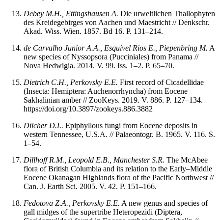
Debey M.H., Ettingshausen A.
Die urweltlichen Thallophyten
des Kreidegebirges von Aachen und Maestricht // Denkschr.
Akad. Wiss. Wien. 1857. Bd 16. P. 131–214.
de
Carvalho Junior A.A., Esquivel Rios E., Piepenbring M.
A
new species of Nyssopsora (Pucciniales) from Panama //
Nova Hedwigia. 2014. V. 99. Iss. 1–2. P. 65–70.
Dietrich C.H., Perkovsky E.E.
First record of Cicadellidae
(Insecta: Hemiptera: Auchenorrhyncha) from Eocene
Sakhalinian amber // ZooKeys. 2019. V. 886. P. 127–134.
https://doi.org/10.3897/zookeys.886.3882
Dilcher D.L.
Epiphyllous fungi from Eocene deposits in
western Tennessee, U.S.A. // Palaeontogr. B. 1965. V. 116. S.
1–54.
Dillhoff R.M., Leopold E.B., Manchester S.R.
The McAbee
flora of British Columbia and its relation to the Early–Middle
Eocene Okanagan Highlands flora of the Pacific Northwest //
Can. J. Earth Sci. 2005. V. 42. P. 151–166.
Fedotova Z.A., Perkovsky E.E.
A new genus and species of
gall midges of the supertribe Heteropezidi (Diptera,