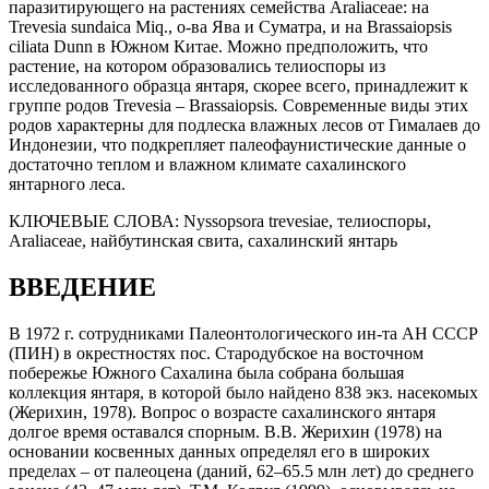
паразитирующего на растениях семейства Araliaceae: на
Trevesia sundaica Miq., о-ва Ява и Суматра, и на Brassaiopsis
ciliata Dunn в Южном Китае. Можно предположить, что
растение, на котором образовались телиоспоры из
исследованного образца янтаря, скорее всего, принадлежит к
группе родов Trevesia – Brassaiopsis
.
Современные виды этих
родов характерны для подлеска влажных лесов от Гималаев до
Индонезии, что подкрепляет палеофаунистические данные о
достаточно теплом и влажном климате сахалинского
янтарного леса.
КЛЮЧЕВЫЕ СЛОВА:
Nyssopsora trevesiae, телиоспоры,
Araliaceae, найбутинская свита, сахалинский янтарь
ВВЕДЕНИЕ
В 1972 г. сотрудниками Палеонтологического ин-та АН СССР
(ПИН) в окрестностях пос. Стародубское на восточном
побережье Южного Сахалина была собрана большая
коллекция янтаря, в которой было найдено 838 экз. насекомых
(Жерихин, 1978). Вопрос о возрасте сахалинского янтаря
долгое время оставался спорным. В.В. Жерихин (1978) на
основании косвенных данных определял его в широких
пределах – от палеоцена (даний, 62–65.5 млн лет) до среднего