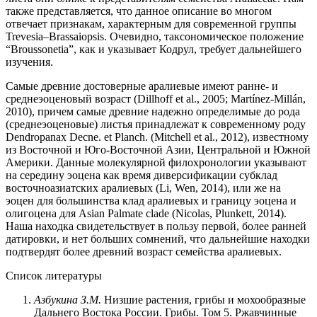
также представляется, что данное описание во многом
отвечает признакам, характерным для современной группы
Trevesia–Brassaiopsis. Очевидно, таксономическое положение
“Broussonetia”, как и указывает Кодрул, требует дальнейшего
изучения.
Самые древние достоверные аралиевые имеют ранне- и
среднеэоценовый возраст (Dillhoff et al., 2005; Martínez-Millán,
2010), причем самые древние надежно определимые до рода
(среднеэоценовые) листья принадлежат к современному роду
Dendropanax Decne. et Planch. (Mitchell et al., 2012), известному
из Восточной и Юго-Восточной Азии, Центральной и Южной
Америки. Данные молекулярной филохронологии указывают
на середину эоцена как время диверсификации субклад
восточноазиатских аралиевых (Li, Wen, 2014), или же на
эоцен для большинства клад аралиевых и границу эоцена и
олигоцена для Asian Palmate clade (Nicolas, Plunkett, 2014).
Наша находка свидетельствует в пользу первой, более ранней
датировки, и нет больших сомнений, что дальнейшие находки
подтвердят более древний возраст семейства аралиевых.
Список литературы
Азбукина З.М.
Низшие растения, грибы и мохообразные
Дальнего Востока России. Грибы. Том 5. Ржавчинные