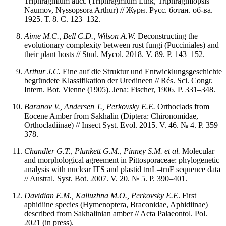
Triphragmium auct. (Triphragmium Link, Triphragmiopsis
Naumov, Nyssopsora Arthur) // Журн. Русс. ботан. об-ва.
1925. Т. 8. С. 123–132.
Aime M.C., Bell C.D., Wilson A.W.
Deconstructing the
evolutionary complexity between rust fungi (Pucciniales) and
their plant hosts // Stud. Mycol. 2018. V. 89. P. 143–152.
Arthur
J.C.
Eine auf die Struktur und Entwicklungsgeschichte
begründete Klassifikation der Uredineen // Rés. Sci. Congr.
Intern. Bot. Vienne (1905). Jena: Fischer, 1906. P. 331–348.
Baranov V., Andersen T., Perkovsky E.E.
Orthoclads from
Eocene Amber from Sakhalin (Diptera: Chironomidae,
Orthocladiinae) // Insect Syst. Evol. 2015. V. 46. № 4. P. 359–
378.
Chandler G.T., Plunkett G.M., Pinney S.M. et al.
Molecular
and morphological agreement in Pittosporaceae: phylogenetic
analysis with nuclear ITS and plastid trnL–trnF sequence data
// Austral. Syst. Bot. 2007. V. 20. № 5. P. 390–401.
Davidian E.M., Kaliuzhna M.O., Perkovsky E.E
. First
aphidiine species (Hymenoptera, Braconidae, Aphidiinae)
described from Sakhalinian amber // Acta Palaeontol. Pol.
2021 (in press).