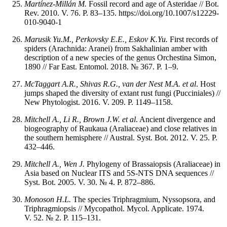
Martínez-Millán M.
Fossil record and age of Asteridae // Bot.
Rev. 2010. V. 76. P. 83–135. https://doi.org/10.1007/s12229-
010-9040-1
Marusik Yu.M., Perkovsky E.E., Eskov K.Yu.
First records of
spiders (Arachnida: Aranei) from Sakhalinian amber with
description of a new species of the genus Orchestina Simon,
1890 // Far East. Entomol. 2018. № 367. P. 1–9.
McTaggart A.R., Shivas R.G., van der Nest M.A. et al
. Host
jumps shaped the diversity of extant rust fungi (Pucciniales) //
New Phytologist. 2016. V. 209. P. 1149–1158.
Mitchell A., Li R., Brown J.W. et al
. Ancient divergence and
biogeography of Raukaua (Araliaceae) and close relatives in
the southern hemisphere // Austral. Syst. Bot. 2012. V. 25. P.
432–446.
Mitchell A., Wen J.
Phylogeny of Brassaiopsis (Araliaceae) in
Asia based on Nuclear ITS and 5S-NTS DNA sequences //
Syst. Bot. 2005. V. 30. № 4. P. 872–886.
Monoson H.L.
The species Triphragmium, Nyssopsora, and
Triphragmiopsis // Mycopathol. Mycol. Applicate. 1974.
V. 52. № 2. P. 115–131.