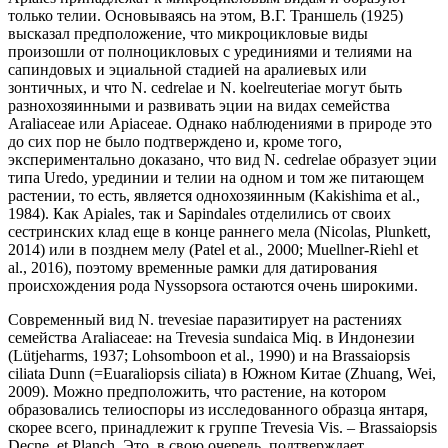
только телии. Основываясь на этом, В.Г. Траншель (1925)
высказал предположение, что микроцикловые виды
произошли от полноцикловых с урединиями и телиями на
сапиндовых и эциальной стадией на аралиевых или
зонтичных, и что N. cedrelae и N. koelreuteriae могут быть
разнохозяинными и развивать эции на видах семейства
Araliaceae или Apiaceae. Однако наблюдениями в природе это
до сих пор не было подтверждено и, кроме того,
экспериментально доказано, что вид N. cedrelae образует эции
типа Uredo, урединии и телии на одном и том же питающем
растении, то есть, является однохозяинным (Kakishima et al.,
1984). Как Apiales, так и Sapindales отделились от своих
сестринских клад еще в конце раннего мела (Nicolas, Plunkett,
2014) или в позднем мелу (Patel et al., 2000; Muellner-Riehl et
al., 2016), поэтому временные рамки для датирования
происхождения рода Nyssopsora остаются очень широкими.
Современный вид N. trevesiae паразитирует на растениях
семейства Araliaceae: на Trevesia sundaica Miq. в Индонезии
(Lütjeharms, 1937; Lohsomboon et al., 1990) и на Brassaiopsis
ciliata Dunn (=Euaraliopsis ciliata) в Южном Китае (Zhuang, Wei,
2009). Можно предположить, что растение, на котором
образовались телиоспоры из исследованного образца янтаря,
скорее всего, принадлежит к группе Trevesia Vis. – Brassaiopsis
Decne. et Planch. Это, в свою очередь, подтверждает