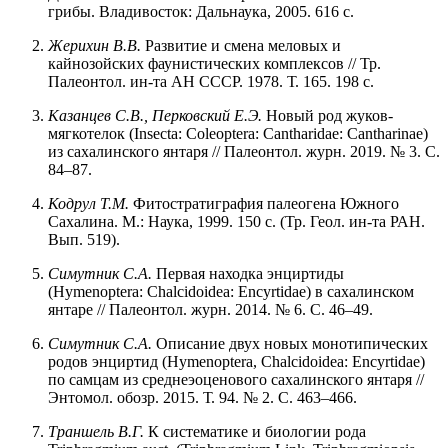
грибы. Владивосток: Дальнаука, 2005. 616 с.
Жерихин
В.В.
Развитие и смена меловых и
кайнозойских фаунистических комплексов // Тр.
Палеонтол. ин-та АН СССР. 1978. Т. 165. 198 с.
Казанцев С.В., Перковский Е.Э.
Новый род жуков-
мягкотелок (Insecta: Coleoptera: Cantharidae: Cantharinae)
из сахалинского янтаря // Палеонтол. журн. 2019. № 3. С.
84–87.
Кодрул
Т.М.
Фитостратиграфия палеогена Южного
Сахалина. М.: Наука, 1999. 150 с. (Тр. Геол. ин-та РАН.
Вып. 519).
Симутник С.А.
Первая находка энциртиды
(Hymenoptera: Chalcidoidea: Encyrtidae) в сахалинском
янтаре // Палеонтол. журн. 2014. № 6. С. 46–49.
Симутник С.А.
Описание двух новых монотипических
родов энциртид (Hymenoptera, Chalcidoidea: Encyrtidae)
по самцам из среднеэоценового сахалинского янтаря //
Энтомол. обозр. 2015. Т. 94. № 2. С. 463–466.
Траншель В.Г.
К систематике и биологии рода