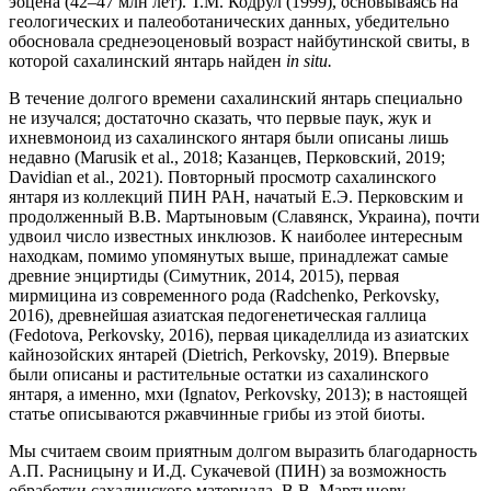
эоцена (42–47 млн лет). Т.М. Кодрул (1999), основываясь на
геологических и палеоботанических данных, убедительно
обосновала среднеэоценовый возраст найбутинской свиты, в
которой сахалинский янтарь найден
in situ.
В течение долгого времени сахалинский янтарь специально
не изучался; достаточно сказать, что первые паук, жук и
ихневмоноид из сахалинского янтаря были описаны лишь
недавно (Marusik et al., 2018; Казанцев, Перковский, 2019;
Davidian et al., 2021). Повторный просмотр сахалинского
янтаря из коллекций ПИН РАН, начатый Е.Э. Перковским и
продолженный В.В. Мартыновым (Славянск, Украина), почти
удвоил число известных инклюзов. К наиболее интересным
находкам, помимо упомянутых выше, принадлежат самые
древние энциртиды (Симутник, 2014, 2015), первая
мирмицина из современного рода (Radchenko, Perkovsky,
2016), древнейшая азиатская педогенетическая галлица
(Fedotova, Perkovsky, 2016), первая цикаделлида из азиатских
кайнозойских янтарей (Dietrich, Perkovsky, 2019). Впервые
были описаны и растительные остатки из сахалинского
янтаря, а именно, мхи (Ignatov, Perkovsky, 2013); в настоящей
статье описываются ржавчинные грибы из этой биоты.
Мы считаем своим приятным долгом выразить благодарность
А.П. Расницыну и И.Д. Сукачевой (ПИН) за возможность
обработки сахалинского материала, В.В. Мартынову