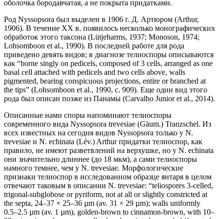
оболочка бородавчатая, а не покрыта придатками.
Род Nyssopsora был выделен в 1906 г. Д. Артюром (Arthur,
1906). В течение ХХ в. появилось несколько монографических
обработок этого таксона (Lütjeharms, 1937; Monoson, 1974;
Lohsomboon et al., 1990). В последней работе для рода
приведено девять видов; в диагнозе телиоспоры описываются
как “borne singly on pedicels, composed of 3 cells, arranged as one
basal cell attached with pedicels and two cells above, walls
pigmented, bearing conspicuous projections, entire or branched at
the tips” (Lohsomboon et al., 1990, с. 909). Еще один вид этого
рода был описан позже из Панамы (Carvalho Junior et al., 2014).
Описанные нами споры напоминают телиоспоры
современного вида Nyssopsora trevesiae (Gäum.) Tranzschel. Из
всех известных на сегодня видов Nyssopsora только у N.
trevesiae и N. echinata (Lév.) Arthur придатки телиоспор, как
правило, не имеют разветвлений на верхушке, но у N. echinata
они значительно длиннее (до 18 мкм), а сами телиоспоры
намного темнее, чем у N. trevesiae. Морфологические
признаки телиоспор в исследованном образце янтаря в целом
отвечают таковым в описании N. trevesiae: “teliospores 3-celled,
trigonal-subglobose or pyriform, not at all or slightly constricted at
the septa, 24–37 × 25–36 µm (av. 31 × 29 µm); walls uniformly
0.5–2.5 µm (av. 1 µm), golden-brown to cinnamon-brown, with 10–