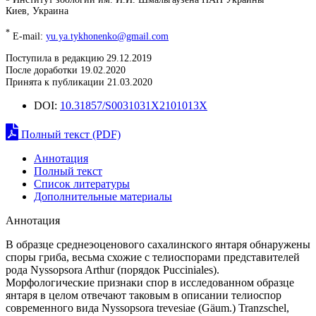
Киев, Украина
*
E-mail:
yu.ya.tykhonenko@gmail.com
Поступила в редакцию 29.12.2019
После доработки 19.02.2020
Принята к публикации 21.03.2020
DOI:
10.31857/S0031031X2101013X
Полный текст (PDF)
Аннотация
Полный текст
Список литературы
Дополнительные материалы
Аннотация
В образце среднеэоценового сахалинского янтаря обнаружены
споры гриба, весьма схожие с телиоспорами представителей
рода Nyssopsora Arthur (порядок Pucciniales).
Морфологические признаки спор в исследованном образце
янтаря в целом отвечают таковым в описании телиоспор
современного вида Nyssopsora trevesiae (Gäum.) Tranzschel,