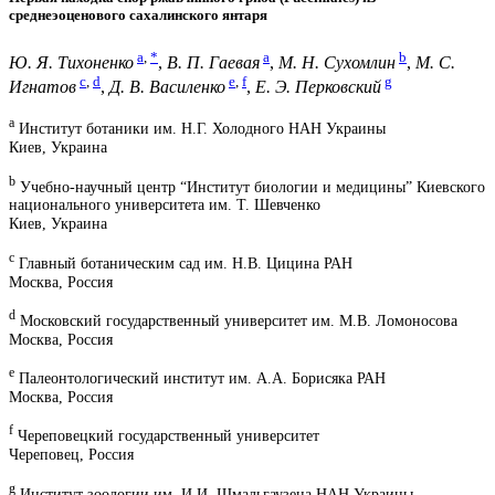
среднеэоценового сахалинского янтаря
a
,
*
a
b
Ю. Я. Тихоненко
,
В. П. Гаевая
,
М. Н. Сухомлин
,
М. С.
c
,
d
e
,
f
g
Игнатов
,
Д. В. Василенко
,
Е. Э. Перковский
a
Институт ботаники им. Н.Г. Холодного НАН Украины
Киев, Украина
b
Учебно-научный центр “Институт биологии и медицины” Киевского
национального университета им. Т. Шевченко
Киев, Украина
c
Главный ботаническим сад им. Н.В. Цицина РАН
Москва, Россия
d
Московский государственный университет им. М.В. Ломоносова
Москва, Россия
e
Палеонтологический институт им. А.А. Борисяка РАН
Москва, Россия
f
Череповецкий государственный университет
Череповец, Россия
g
Институт зоологии им. И.И. Шмальгаузена НАН Украины