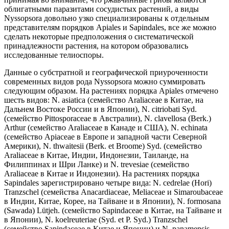
облигатными паразитами сосудистых растений, а виды
Nyssopsora довольно узко специализированы к отдельным
представителям порядков Apiales и Sapindales, все же можно
сделать некоторые предположения о систематической
принадлежности растения, на котором образовались
исследованные телиоспоры.
Данные о субстратной и географической приуроченности
современных видов рода Nyssopsora можно суммировать
следующим образом. На растениях порядка Apiales отмечено
шесть видов: N. asiatica (семейство Araliaceae в Китае, на
Дальнем Востоке России и в Японии), N. citriobati Syd.
(семейство Pittosporaceae в Австралии), N. clavellosa (Berk.)
Arthur (семейство Araliaceae в Канаде и США), N. echinata
(семейство Apiaceae в Европе и западной части Северной
Америки), N. thwaitesii (Berk. et Broome) Syd. (семейство
Araliaceae в Китае, Индии, Индонезии, Таиланде, на
Филиппинах и Шри Ланке) и N. trevesiae (семейство
Araliaceae в Китае и Индонезии). На растениях порядка
Sapindales зарегистрировано четыре вида: N. cedrelae (Hori)
Tranzschel (семейства Anacardiaceae, Meliaceae и Simaroubaceae
в Индии, Китае, Корее, на Тайване и в Японии), N. formosana
(Sawada) Lütjeh. (семейство Sapindaceae в Китае, на Тайване и
в Японии), N. koelreuteriae (Syd. et P. Syd.) Tranzschel
(семейство Sapindaceae в Китае и Японии) и N. panamensis