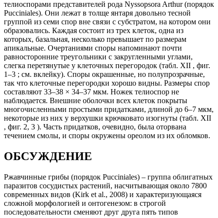
телиоспорами представителей рода Nyssopsora Arthur (порядок
Pucciniales). Они лежат в толще янтаря довольно тесной
группой из семи спор вне связи с субстратом, на котором они
образовались. Каждая состоит из трех клеток, одна из
которых, базальная, несколько превышает по размерам
апикальные. Очертаниями споры напоминают почти
равносторонние треугольники с закругленными углами,
слегка перетянутые у клеточных перегородок (табл. XII , фиг.
1–3 ; см. вклейку). Споры окрашенные, но полупрозрачные,
так что клеточные перегородки хорошо видны. Размеры спор
составляют 33–38 × 34–37 мкм. Ножек телиоспор не
наблюдается. Внешние оболочки всех клеток покрыты
многочисленными простыми придатками, длиной до 6–7 мкм,
некоторые из них у верхушки крючковато изогнуты (табл. XII
, фиг. 2, 3 ). Часть придатков, очевидно, была оторвана
течением смолы, и споры окружены ореолом из их обломков.
ОБСУЖДЕНИЕ
Ржавчинные грибы (порядок Pucciniales) – группа облигатных
паразитов сосудистых растений, насчитывающая около 7800
современных видов (Kirk et al., 2008) и характеризующаяся
сложной морфологией и онтогенезом: в строгой
последовательности сменяют друг друга пять типов