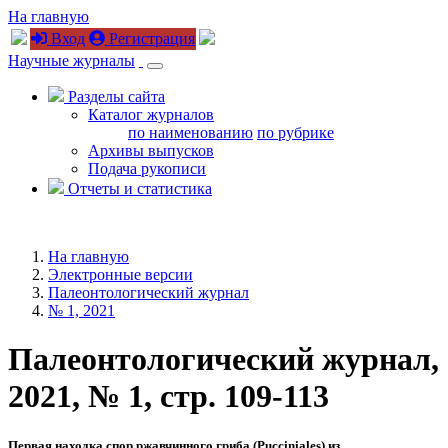
На главную
Вход
Регистрация
Научные журналы
Разделы сайта
Каталог журналов
по наименованию
по рубрике
Архивы выпусков
Подача рукописи
Отчеты и статистика
На главную
Электронные версии
Палеонтологический журнал
№ 1, 2021
Палеонтологический журнал,
2021, № 1, стр. 109-113
Первая находка спор ржавчинного гриба (Pucciniales) из