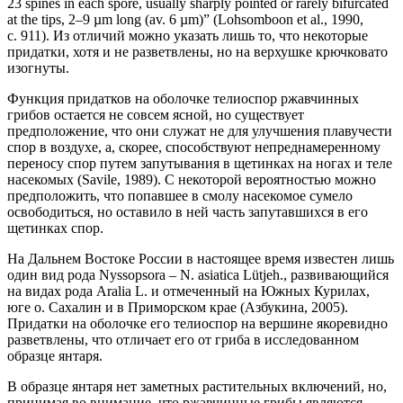
23 spines in each spore, usually sharply pointed or rarely bifurcated
at the tips, 2–9 µm long (av. 6 µm)” (Lohsomboon et al., 1990,
с. 911). Из отличий можно указать лишь то, что некоторые
придатки, хотя и не разветвлены, но на верхушке крючковато
изогнуты.
Функция придатков на оболочке телиоспор ржавчинных
грибов остается не совсем ясной, но существует
предположение, что они служат не для улучшения плавучести
спор в воздухе, а, скорее, способствуют непреднамеренному
переносу спор путем запутывания в щетинках на ногах и теле
насекомых (Savile, 1989). С некоторой вероятностью можно
предположить, что попавшее в смолу насекомое сумело
освободиться, но оставило в ней часть запутавшихся в его
щетинках спор.
На Дальнем Востоке России в настоящее время известен лишь
один вид рода Nyssopsora – N. asiatica Lütjeh., развивающийся
на видах рода Aralia L. и отмеченный на Южных Курилах,
юге о. Сахалин и в Приморском крае (Азбукина, 2005).
Придатки на оболочке его телиоспор на вершине якоревидно
разветвлены, что отличает его от гриба в исследованном
образце янтаря.
В образце янтаря нет заметных растительных включений, но,
принимая во внимание, что ржавчинные грибы являются