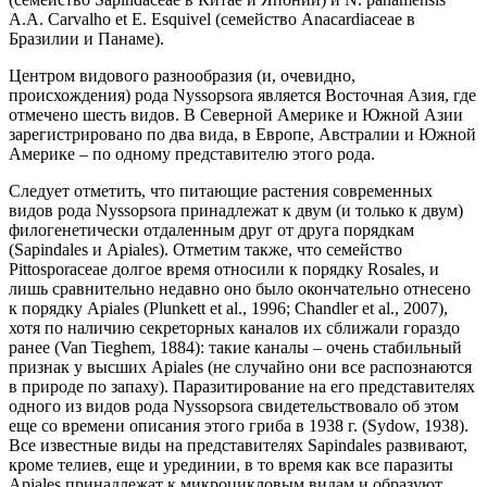
A.A. Carvalho et E. Esquivel (семейство Anacardiaceae в
Бразилии и Панаме).
Центром видового разнообразия (и, очевидно,
происхождения) рода Nyssopsora является Восточная Азия, где
отмечено шесть видов. В Северной Америке и Южной Азии
зарегистрировано по два вида, в Европе, Австралии и Южной
Америке – по одному представителю этого рода.
Следует отметить, что питающие растения современных
видов рода Nyssopsora принадлежат к двум (и только к двум)
филогенетически отдаленным друг от друга порядкам
(Sapindales и Apiales). Отметим также, что семейство
Pittosporaceae долгое время относили к порядку Rosales, и
лишь сравнительно недавно оно было окончательно отнесено
к порядку Apiales (Plunkett et al., 1996; Chandler et al., 2007),
хотя по наличию секреторных каналов их сближали гораздо
ранее (Van Tieghem, 1884): такие каналы – очень стабильный
признак у высших Apiales (не случайно они все распознаются
в природе по запаху). Паразитирование на его представителях
одного из видов рода Nyssopsora свидетельствовало об этом
еще со времени описания этого гриба в 1938 г. (Sydow, 1938).
Все известные виды на представителях Sapindales развивают,
кроме телиев, еще и урединии, в то время как все паразиты
Apiales принадлежат к микроцикловым видам и образуют