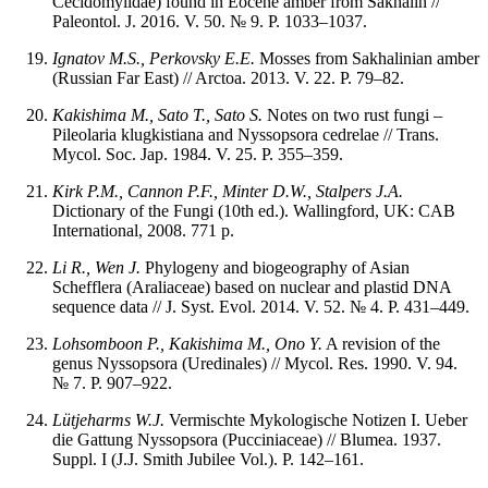
Cecidomyiidae) found in Eocene amber from Sakhalin //
Paleontol. J. 2016. V. 50. № 9. P. 1033–1037.
Ignatov M.S., Perkovsky E.E.
Mosses from Sakhalinian amber
(Russian Far East) // Arctoa. 2013. V. 22. P. 79–82.
Kakishima M., Sato T., Sato S.
Notes on two rust fungi –
Pileolaria klugkistiana and Nyssopsora cedrelae // Trans.
Mycol. Soc. Jap. 1984. V. 25. P. 355–359.
Kirk P.M., Cannon P.F., Minter D.W., Stalpers J.A.
Dictionary of the Fungi (10th ed.). Wallingford, UK: CAB
International, 2008. 771 p.
Li R., Wen J.
Phylogeny and biogeography of Asian
Schefflera (Araliaceae) based on nuclear and plastid DNA
sequence data // J. Syst. Evol. 2014. V. 52. № 4. P. 431–449.
Lohsomboon P., Kakishima M., Ono Y.
A revision of the
genus Nyssopsora (Uredinales) // Mycol. Res. 1990. V. 94.
№ 7. P. 907–922.
Lütjeharms
W.J.
Vermischte Mykologische Notizen I. Ueber
die Gattung Nyssopsora (Pucciniaceae) // Blumea. 1937.
Suppl. I (J.J. Smith Jubilee Vol.). P. 142–161.