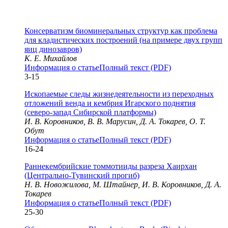
Консерватизм биоминеральных структур как проблема
для кладистических построений (на примере двух групп
яиц динозавров)
К. Е. Михайлов
Информация о статье
Полный текст (PDF)
3-15
Ископаемые следы жизнедеятельности из переходных
отложений венда и кембрия Игарского поднятия
(северо-запад Сибирской платформы)
И. В. Коровников, В. В. Марусин, Д. А. Токарев, О. Т.
Обут
Информация о статье
Полный текст (PDF)
16-24
Раннекембрийские томмотииды разреза Хаирхан
(Центрально-Тувинский прогиб)
Н. В. Новожилова, М. Штайнер, И. В. Коровников, Д. А.
Токарев
Информация о статье
Полный текст (PDF)
25-30