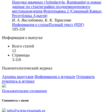
Находки жвачных (Artiodactyla, Ruminantia) и новые
данные по стратиграфии позднемиоценового
местонахождения Фортепьянка 2 (Северный Кавказ,
Республика Адыгея)
И. А. Вислобокова, К. К. Тарасенко
Информация о статье
Полный текст (PDF)
105-110
Информация о выпуске
Всего статей
12
Страницы
3-110
Палеонтологический журнал
Архивы выпусков
Информация о журнале
Отправить
рукопись в журнал
Пользовательское соглашение
Свяжитесь с нами
info@sciencejournals.ru