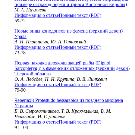
примере остракод перми и триаса Восточной Европы)
М. А. Наумчева
Информация о статье
Полный текст (PDF)
59-72
Новые виды конодонтов из фамена (верхний девон)
Урала
А. Н. Плотицын, Ю. А. Гатовский
Информация о статье
Полный текст (PDF)
73-78
Первая находка двоякодышащей рыбы (Dipnoi,
Sarcopterygii) в фаменских отложениях (верхний девон)
Тверской области
О. А. Лебедев, Н. И. Крупина, В. В. Линкевич
Информация о статье
Полный текст (PDF)
79-90
Черепахи Protestudo bessarabica из позднего миоцена
Украины
Е. В. Сыромятникова, Т. В. Крахмальная, В. М.
Чхиквадзе, И. Г. Данилов
Информация о статье
Полный текст (PDF)
91-104