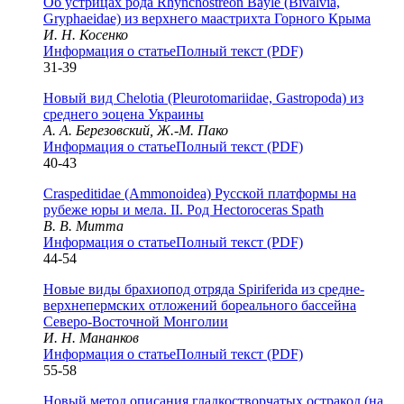
Об устрицах рода Rhynchostreon Bayle (Bivalvia,
Gryphaeidae) из верхнего маастрихта Горного Крыма
И. Н. Косенко
Информация о статье
Полный текст (PDF)
31-39
Новый вид Chelotia (Pleurotomariidae, Gastropoda) из
среднего эоцена Украины
А. А. Березовский, Ж.-М. Пако
Информация о статье
Полный текст (PDF)
40-43
Craspeditidae (Ammonoidea) Русской платформы на
рубеже юры и мела. II. Род Hectoroceras Spath
В. В. Митта
Информация о статье
Полный текст (PDF)
44-54
Новые виды брахиопод отряда Spiriferida из средне-
верхнепермских отложений бореального бассейна
Северо-Восточной Монголии
И. Н. Мананков
Информация о статье
Полный текст (PDF)
55-58
Новый метод описания гладкостворчатых остракод (на