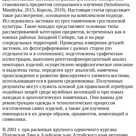
становились предметом специального изучения (Senotrusova,
Mandryka, 2015; Король, 2019). Настоящая статья продолжает
такое рассмотрение, основанное на комплексном подходе.
Исследовались застежки из трех памятников сросткинской
культуры. Такие находки представляют основные типы
рассматриваемой категории предметов, встреченных как в
южных районах Западной Сибири, так и на ряде
сопредельных территорий. Проведены измерения деталей
застежек, их фотографирование с разных сторон (по
отдельности и в сочленении), подготовлены графические
иллюстрации, выполнен рентгенофлюоресцентный анализ
некоторых изделий, осуществлено морфологическое описание
и выделены типы, определен круг аналогий, намечены
происхождение и развитие фиксируемого элемента костюма,
использовавшегося в раннем средневековье. Полученные
результаты могут служить основой для правильной атрибуции
подобных вещей среди музейных коллекций и при новых
находках в археологических памятниках. Они важны для
реконструкции одежды и технологических процессов
изготовления самих изделий, а также для изучения
имеющихся в их декоре образов, орнаментов, композиций и
символики.
В 2001 г. при раскопках крупного одиночного кургана
Поповская Дача в Алейском р-не Алтайского края авторами