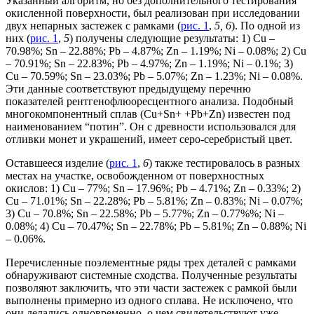
Указанный алгоритм, но без дополнительного тестирования
окисленной поверхности, был реализован при исследовании
двух непарных застежек с рамками (
рис. 1
,
5, 6
). По одной из
них (
рис. 1
,
5
) получены следующие результаты: 1) Cu –
70.98%; Sn – 22.88%; Pb – 4.87%; Zn – 1.19%; Ni – 0.08%; 2) Cu
– 70.91%; Sn – 22.83%; Pb – 4.97%; Zn – 1.19%; Ni – 0.1%; 3)
Cu – 70.59%; Sn – 23.03%; Pb – 5.07%; Zn – 1.23%; Ni – 0.08%.
Эти данные соответствуют предыдущему перечню
показателей рентгенофлюоресцентного анализа. Подобный
многокомпонентный сплав (Cu+Sn+ +Pb+Zn) известен под
наименованием “потин”. Он с древности использовался для
отливки монет и украшений, имеет серо-серебристый цвет.
Оставшееся изделие (
рис. 1
,
6
) также тестировалось в разных
местах на участке, освобожденном от поверхностных
окислов: 1) Cu – 77%; Sn – 17.96%; Pb – 4.71%; Zn – 0.33%; 2)
Cu – 71.01%; Sn – 22.28%; Pb – 5.81%; Zn – 0.83%; Ni – 0.07%;
3) Cu – 70.8%; Sn – 22.58%; Pb – 5.77%; Zn – 0.77%%; Ni –
0.08%; 4) Cu – 70.47%; Sn – 22.78%; Pb – 5.81%; Zn – 0.88%; Ni
– 0.06%.
Перечисленные поэлементные ряды трех деталей с рамками
обнаруживают системные сходства. Полученные результаты
позволяют заключить, что эти части застежек с рамкой были
выполнены примерно из одного сплава. Не исключено, что
они делались одновременно, о чем свидетельствуют уже