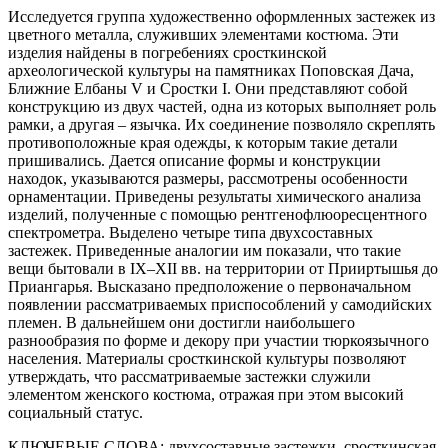
Исследуется группа художественно оформленных застежек из
цветного металла, служивших элементами костюма. Эти
изделия найдены в погребениях сросткинской
археологической культуры на памятниках Поповская Дача,
Ближние Елбаны V и Сростки I. Они представляют собой
конструкцию из двух частей, одна из которых выполняет роль
рамки, а другая – язычка. Их соединение позволяло скреплять
противоположные края одежды, к которым такие детали
пришивались. Дается описание формы и конструкции
находок, указываются размеры, рассмотрены особенности
орнаментации. Приведены результаты химического анализа
изделий, полученные с помощью рентгенофлюоресцентного
спектрометра. Выделено четыре типа двухсоставных
застежек. Приведенные аналогии им показали, что такие
вещи бытовали в IX–XII вв. на территории от Прииртышья до
Приангарья. Высказано предположение о первоначальном
появлении рассматриваемых приспособлений у самодийских
племен. В дальнейшем они достигли наибольшего
разнообразия по форме и декору при участии тюркоязычного
населения. Материалы сросткинской культуры позволяют
утверждать, что рассматриваемые застежки служили
элементом женского костюма, отражая при этом высокий
социальный статус.
КЛЮЧЕВЫЕ СЛОВА:
двухсоставные застежки, сросткинская