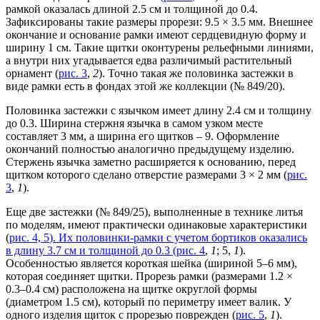
рамкой оказалась длиной 2.5 см и толщиной до 0.4.
Зафиксированы такие размеры прорези: 9.5 × 3.5 мм. Внешнее
окончание и основание рамки имеют сердцевидную форму и
ширину 1 см. Такие щитки оконтурены рельефными линиями,
а внутри них угадывается едва различимый растительный
орнамент (
рис. 3
,
2
). Точно такая же половинка застежки в
виде рамки есть в фондах этой же коллекции (№ 849/20).
Половинка застежки с язычком имеет длину 2.4 см и толщину
до 0.3. Ширина стержня язычка в самом узком месте
составляет 3 мм, а ширина его щитков – 9. Оформление
окончаний полностью аналогично предыдущему изделию.
Стержень язычка заметно расширяется к основанию, перед
щитком которого сделано отверстие размерами 3 × 2 мм (
рис.
3
,
1
).
Еще две застежки (№ 849/25), выполненные в технике литья
по моделям, имеют практически одинаковые характеристики
(
рис. 4, 5
). Их половинки-рамки с учетом бортиков оказались
в длину 3.7 см и толщиной до 0.3 (
рис. 4
,
1
; 5,
1
).
Особенностью является короткая шейка (шириной 5–6 мм),
которая соединяет щитки. Прорезь рамки (размерами 1.2 ×
0.3–0.4 см) расположена на щитке округлой формы
(диаметром 1.5 см), который по периметру имеет валик. У
одного изделия щиток с прорезью поврежден (
рис. 5
,
1
).