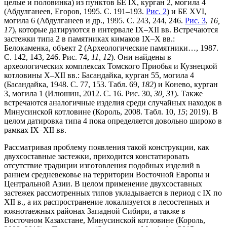
целые и половинка) из пунктов БЕ IX, курган 2, могила 4
(Абдулганеев, Егоров, 1995. С. 191–193.
Рис. 2
) и БЕ XVI,
могила 6 (Абдулганеев и др., 1995. С. 243, 244, 246.
Рис. 3
,
16,
17
), которые датируются в интервале IX–XII вв. Встречаются
застежки типа 2 в памятниках кимаков IX–X вв.:
Белокаменка, объект 2 (Археологические памятники…, 1987.
С. 142, 143, 246. Рис. 74,
11, 12
). Они найдены в
археологических комплексах Томского Приобья и Кузнецкой
котловины X–XII вв.: Басандайка, курган 55, могила 4
(Басандайка, 1948. С. 77, 153. Табл. 69,
182
) и Конево, курган
3, могила 1 (Илюшин, 2012. С. 16. Рис. 30,
30, 31
). Также
встречаются аналогичные изделия среди случайных находок в
Минусинской котловине (Король, 2008. Табл. 10,
15
; 2019). В
целом датировка типа 4 пока определяется довольно широко в
рамках IX–XII вв.
Рассматривая проблему появления такой конструкции, как
двухсоставные застежки, приходится констатировать
отсутствие традиции изготовления подобных изделий в
раннем средневековье на территории Восточной Европы и
Центральной Азии. В целом применение двухсоставных
застежек рассмотренных типов укладывается в период с IX по
XII в., а их распространение локализуется в лесостепных и
южнотаежных районах Западной Сибири, а также в
Восточном Казахстане, Минусинской котловине (Король,