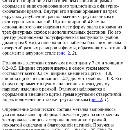
Фиксатор шириной 2 см на внешнем окончании рамки
оформлен в виде стилизованного трилистника с фигурно-
скобчатыми краями. Внутри его вписан орнамент из трех
округлых углублений, расположенных треугольником и
оконтуренных канавкой. Щиток шириной 4.8 см на
основании этого же изделия имеет форму овала с краями из
трех фигурных скобок и дополнительных фестонов. По его
центру расположена полусферическая выпуклость (умбон
диаметром 9 мм), а поверхность снабжена большим числом
отверстий разных размеров и формы, образующих хаотичный
орнамент в ажурном стиле (
рис. 2
,
2
).
Половинка застежки с язычком имеет длину 7 см и толщину
0.2–0.5. Ширина стержня язычка в самом узком месте
составляет всего 0.3 см, ширина внешнего щитка – 1.8,
ширина щитка в основании – 4.7, диаметр умбона – 0.8. Его
форма и орнамент в целом аналогичны предыдущему
парному изделию с рамкой. Отличие наблюдается в
оформлении внешнего щитка тремя круглыми отверстиями,
но расположены они также треугольником (
рис. 2
,
1
).
Определение химического состава металла выполнялось
указанным выше прибором. Сначала в двух разных местах
тестировалась лицевая сторона половинки с рамкой,
покрытой окислами и благородной патиной. Получены