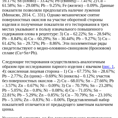
59.17%; Sn (олово) – 33.42%; Pb (свинец) – 7.41%; 2) Cu –
61.58%; Sn – 29.08%; Pb – 9.25%; Fe (железо) – 0.09%. Данные
показатели позволяли предполагать наличие лужения
(Минасян, 2014. С. 331). Однако механическое снятие
поверхностных окислов на участке оборотной стороны
изделия и полученные показатели его тестирования в трех
местах указывают в пользу изначального повышенного
содержания олова в рецептуре: 3) Cu – 62.22%; Sn – 28.94%;
Pb – 8.84%; 4) Cu – 60.29%; Sn – 30.44%; Pb – 9.27%; 5) Cu –
61.42%; Sn – 29.72%; Pb – 8.86%. Эти поэлементные ряды
свидетельствуют о медно-оловянно-свинцовом (бронзовом)
сплаве (Cu+Sn+Pb).
Следующие тестирования осуществлялись аналогичным
образом при исследовании парного изделия с язычком (
рис. 1
,
4
): окисленная лицевая сторона – 1) Cu – 67.75%; Sn – 28.67%;
Pb – 2.77%; Zn (цинк) – 0.69%; Ni (никель) – 0.12%; участок
без поверхностных окислов – 2) Cu – 68.01%; Sn – 27.66%; Pb
– 3.57%; Zn – 0.67%; Ni – 0.09%; 3) Cu – 70.79%; Sn – 23.28%;
Pb – 5.05%; Zn – 0.8%; Ni – 0.08%; 4) Cu – 71.05%; Sn –
22.81%; Pb – 5.29%; Zn – 0.85%; 5) Cu – 70.79%; Sn – 23.16%;
Pb – 5.16%; Zn – 0.83%; Ni – 0.06%. Представленный набор
показателей отличается от предыдущего заметным наличием
цинка.