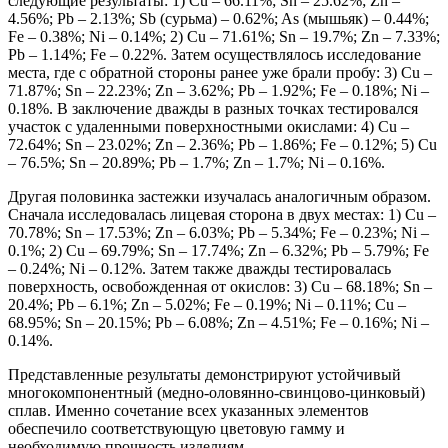
следующие результаты: 1) Cu – 66.11%; Sn – 25.62%; Zn –
4.56%; Pb – 2.13%; Sb (сурьма) – 0.62%; As (мышьяк) – 0.44%;
Fe – 0.38%; Ni – 0.14%; 2) Cu – 71.61%; Sn – 19.7%; Zn – 7.33%;
Pb – 1.14%; Fe – 0.22%. Затем осуществлялось исследование
места, где с обратной стороны ранее уже брали пробу: 3) Cu –
71.87%; Sn – 22.23%; Zn – 3.62%; Pb – 1.92%; Fe – 0.18%; Ni –
0.18%. В заключение дважды в разных точках тестировался
участок с удаленными поверхностными окислами: 4) Cu –
72.64%; Sn – 23.02%; Zn – 2.36%; Pb – 1.86%; Fe – 0.12%; 5) Cu
– 76.5%; Sn – 20.89%; Pb – 1.7%; Zn – 1.7%; Ni – 0.16%.
Другая половинка застежки изучалась аналогичным образом.
Сначала исследовалась лицевая сторона в двух местах: 1) Cu –
70.78%; Sn – 17.53%; Zn – 6.03%; Pb – 5.34%; Fe – 0.23%; Ni –
0.1%; 2) Cu – 69.79%; Sn – 17.74%; Zn – 6.32%; Pb – 5.79%; Fe
– 0.24%; Ni – 0.12%. Затем также дважды тестировалась
поверхность, освобожденная от окислов: 3) Cu – 68.18%; Sn –
20.4%; Pb – 6.1%; Zn – 5.02%; Fe – 0.19%; Ni – 0.11%; Cu –
68.95%; Sn – 20.15%; Pb – 6.08%; Zn – 4.51%; Fe – 0.16%; Ni –
0.14%.
Представленные результаты демонстрируют устойчивый
многокомпонентный (медно-оловянно-свинцово-цинковый)
сплав. Именно сочетание всех указанных элементов
обеспечило соответствующую цветовую гамму и
необходимую прочность изделиям.