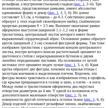
рельефная, а внутренняя (тыльная) гладкая (
рис. 1
,
3–6
). Три
половинки, представленные рамками, имеют абсолютно
одинаковые форму и декор (
рис. 1
,
3, 5, 6
). Их длина
составляет 3.5 см, а толщина – до 0.3. Собственно рамка
образует у этих изделий своеобразную шейку, снабженную
прорезью размерами 9 × 3.5 мм. Внешнее окончание рамки
оформлено выступом (шириной 1.1–1.2 см) в форме
трилистника, центральный листок которого имеет более
выраженный сердцевидный абрис. Основание рамки образует
щиток (шириной 2.3 см) сложной фигурной формы. Там тоже
изображен трилистник с удлиненным концом центрального
листка, внутри которого вписан растительный орнамент из
цветочного стебля с нераскрывшимся бутоном и двумя
линейно переданными листьями. На половинке от целой
застежки этот орнамент виден лучше (
рис. 1
, 3,
а, б
). Края
щитка образуют две фигуры, похожие на крылья птицы с
загнутым кончиком и выделенным плечом. Впрочем, эти
фигуры можно трактовать и как изображения птиц в профиль,
где крылья превращаются в голову и шею, а плечи – в ноги.
Между ними и трилистником оформлены два округлых
отверстия диаметром до 4 мм. У одной из половинок есть
дополнительное маленькое отверстие (
рис. 1
,
5
), на
поверхности другой отпечатались остатки ткани (
рис. 1
, 6,
б
).
Декор изделий усиливают рельефные линии, окаймляющие