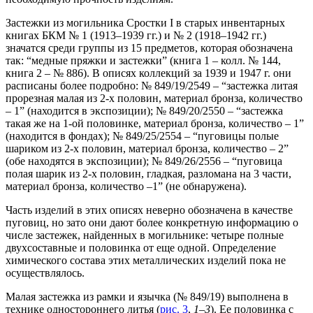
Застежки из могильника Сростки I в старых инвентарных
книгах БКМ № 1 (1913–1939 гг.) и № 2 (1918–1942 гг.)
значатся среди группы из 15 предметов, которая обозначена
так: “медные пряжки и застежки” (книга 1 – колл. № 144,
книга 2 – № 886). В описях коллекций за 1939 и 1947 г. они
расписаны более подробно: № 849/19/2549 – “застежка литая
прорезная малая из 2-х половин, материал бронза, количество
– 1” (находится в экспозиции); № 849/20/2550 – “застежка
такая же на 1-ой половинке, материал бронза, количество – 1”
(находится в фондах); № 849/25/2554 – “пуговицы полые
шариком из 2-х половин, материал бронза, количество – 2”
(обе находятся в экспозиции); № 849/26/2556 – “пуговица
полая шарик из 2-х половин, гладкая, разломана на 3 части,
материал бронза, количество –1” (не обнаружена).
Часть изделий в этих описях неверно обозначена в качестве
пуговиц, но зато они дают более конкретную информацию о
числе застежек, найденных в могильнике: четыре полные
двухсоставные и половинка от еще одной. Определение
химического состава этих металлических изделий пока не
осуществлялось.
Малая застежка из рамки и язычка (№ 849/19) выполнена в
технике одностороннего литья (
рис. 3
,
1–3
). Ее половинка с