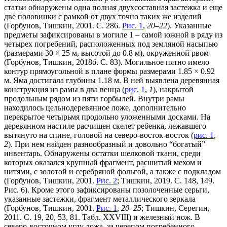
статьи обнаружены одна полная двухсоставная застежка и еще
две половинки с рамкой от двух точно таких же изделий
(Горбунов, Тишкин, 2001. С. 286.
Рис. 1
,
20–22
). Указанные
предметы зафиксированы в могиле 1 – самой южной в ряду из
четырех погребений, расположенных под земляной насыпью
(размерами 30 × 25 м, высотой до 0.8 м), окруженной рвом
(Горбунов, Тишкин, 2018б. С. 83). Могильное пятно имело
контур прямоугольной в плане формы размерами 1.85 × 0.92
м. Яма достигала глубины 1.18 м. В ней выявлена деревянная
конструкция из рамы в два венца (
рис. 1
,
1
), накрытой
продольным рядом из пяти горбылей. Внутри рамы
находилось цельнодеревянное ложе, дополнительно
перекрытое четырьмя продольно уложенными досками. На
деревянном настиле расчищен скелет ребенка, лежавшего
вытянуто на спине, головой на северо-восток-восток (
рис. 1
,
2
). При нем найден разнообразный и довольно “богатый”
инвентарь. Обнаружены остатки шелковой ткани, среди
которых оказался крупный фрагмент, расшитый мехом и
нитями, с золотой и серебряной фольгой, а также с подкладом
(Горбунов, Тишкин, 2001.
Рис. 2
; Тишкин, 2019. С. 148, 149.
Рис. 6). Кроме этого зафиксированы позолоченные серьги,
указанные застежки, фрагмент металлического зеркала
(Горбунов, Тишкин, 2001.
Рис. 1
,
20–25
; Тишкин, Серегин,
2011. С. 19, 20, 53, 81. Табл. XXVIII) и железный нож. В
северо-восточном углу ложа, за черепом погребенного,