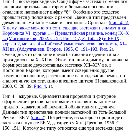
Тип 3 – восьмерковидные. Общая форма застежки с меньшим
внешним щитком-фиксатором и большим в основании
отдаленно напоминает цифру “8”. Особенно это сходство
проявляется у половинок с рамкой. Данный тип представлен
двумя полными застежками из некрополя Сростки I (
рис. 4, 5
).
К нему также можно отнести еще две застежки из памятника
Корболиха VI, курган 1 – Предалтайская равнина, конец IX–X
в. (Могильников, 2002. С. 52. Рис. 157,
3
. Табл. 8) и БЕ IX,
курган 2, могила 4 – Бийско-Чумышская возвышенность, XI–
XII вв. (Абдулганеев, Егоров, 1995. С. 191–193.
Рис. 2
).
Очевидно, что основное время бытования изделий типа 3
приходилось на X–XII вв. Этот тип, по-видимому, повлиял на
формирование двухсоставных застежек XII–XIV вв. в
Восточной Европе, которые имеют совершенно другое
рамочное основание, рассчитанное на продевание ремня, но
аналогичную конструкцию внешних щитков (Недашковский,
2000. С. 28, 39.
Рис. 4
,
1
).
Тип 4 – ажурные. Орнаментация прорезями и фигурное
оформление щитков на основаниях половинок застежки
придают характерный ажурный облик таким изделиям.
Данный тип представлен полной застежкой из Усть-Большой
Речки – БЕ V (
рис. 2
). Погребение, из которого происходит
застежка в пункте БЕ V, датируется X в. (Грязнов, 1956. С.
150, 151). К этому же типу относятся еще три застежки (две