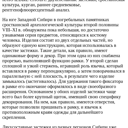
культура, курган, раннее средневековье,
рентгенофлюоресцентный анализ.
На юге Западной Сибири в погребальных памятниках
сросткинской археологической культуры второй половины
VIII–XI в. обнаружена пока небольшая, но достаточно
узнаваемая серия предметов, относящихся к костюму
человека. Изделия состоят из двух отдельных частей, но
образуют единую конструкцию, которая использовалась в
качестве застежки. Такие детали, как правило, имеют
одинаковые форму и декор. При этом одна из них снабжена
прорезью, выполнявшей функцию рамки. У второй сделан
сплошной и узкий стержень, игравший роль язычка, который
вставлялся в рамку перпендикулярно, а затем поворачивался в
параллельную с ней плоскость, в результате чего изделие
замыкалось (застегивалось). Для удержания такого фиксатора
в рамке его окончание оформлялось в виде своеобразного
расширения. Основанием у обоих изделий застежки чаще
всего был более крупный щиток, имевший свою специфику
декорирования. На нем, как правило, имеются отверстия,
которые позволяли пришивать и рамку, и язычок к
противоположным краям одежды для дальнейшего
скрепления.
Двухсоставные застежки из разных регионов Сибири уже