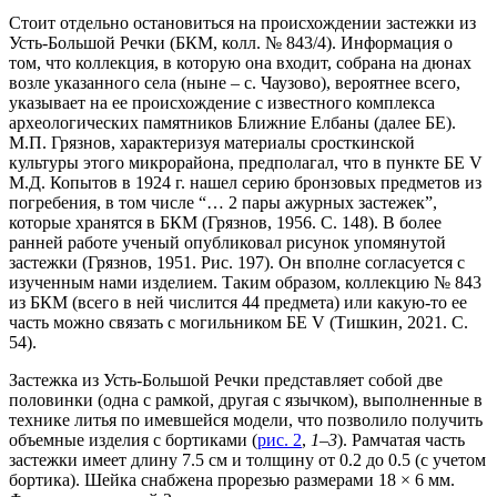
Стоит отдельно остановиться на происхождении застежки из
Усть-Большой Речки (БКМ, колл. № 843/4). Информация о
том, что коллекция, в которую она входит, собрана на дюнах
возле указанного села (ныне – с. Чаузово), вероятнее всего,
указывает на ее происхождение с известного комплекса
археологических памятников Ближние Елбаны (далее БЕ).
М.П. Грязнов, характеризуя материалы сросткинской
культуры этого микрорайона, предполагал, что в пункте БЕ V
М.Д. Копытов в 1924 г. нашел серию бронзовых предметов из
погребения, в том числе “… 2 пары ажурных застежек”,
которые хранятся в БКМ (Грязнов, 1956. С. 148). В более
ранней работе ученый опубликовал рисунок упомянутой
застежки (Грязнов, 1951. Рис. 197). Он вполне согласуется с
изученным нами изделием. Таким образом, коллекцию № 843
из БКМ (всего в ней числится 44 предмета) или какую-то ее
часть можно связать с могильником БЕ V (Тишкин, 2021. С.
54).
Застежка из Усть-Большой Речки представляет собой две
половинки (одна с рамкой, другая с язычком), выполненные в
технике литья по имевшейся модели, что позволило получить
объемные изделия с бортиками (
рис. 2
,
1–3
). Рамчатая часть
застежки имеет длину 7.5 см и толщину от 0.2 до 0.5 (с учетом
бортика). Шейка снабжена прорезью размерами 18 × 6 мм.