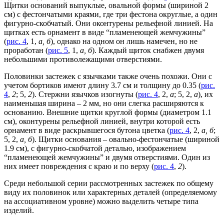
Щитки оснований выпуклые, овальной формы (шириной 2
см) с фестончатыми краями, где три фестона округлые, а один
фигурно-скобчатый. Они оконтурены рельефной линией. На
щитках есть орнамент в виде “пламенеющей жемчужины”
(
рис. 4
, 1,
а, б
), однако на одном он лишь намечен, но не
проработан (
рис. 5
, 1,
а, б
). Каждый щиток снабжен двумя
небольшими противолежащими отверстиями.
Половинки застежек с язычками также очень похожи. Они с
учетом бортиков имеют длину 3.7 см и толщину до 0.35 (
рис.
4
,
2
; 5,
2
). Стержни язычков изогнуты (
рис. 4
, 2,
а
; 5, 2,
а
), их
наименьшая ширина – 2 мм, но они слегка расширяются к
основанию. Внешние щитки круглой формы (диаметром 1.1
см), оконтурены рельефной линией, внутри которой есть
орнамент в виде раскрывшегося бутона цветка (
рис. 4
, 2,
а, б
;
5, 2,
а, б
). Щитки основания – овально-фестончатые (шириной
1.9 см), с фигурно-скобчатой деталью, изображением
“пламенеющей жемчужины” и двумя отверстиями. Один из
них имеет повреждения с краю и по верху (
рис. 4
,
2
).
Среди небольшой серии рассмотренных застежек по общему
виду их половинок или характерных деталей (определяемому
на ассоциативном уровне) можно выделить четыре типа
изделий.