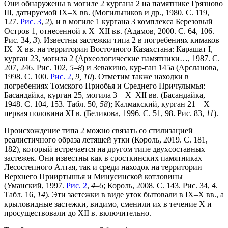
Они обнаружены в могиле 2 кургана 2 на памятнике Грязново
III, датируемой IX–X вв. (Могильников и др., 1980. С. 119,
127.
Рис. 3
,
2
), и в могиле 1 кургана 3 комплекса Березовый
Остров 1, отнесенной к X–XII вв. (Адамов, 2000. С. 64, 106.
Рис. 34,
3
). Известны застежки типа 2 в погребениях кимаков
IX–X вв. на территории Восточного Казахстана: Карашат I,
курган 23, могила 2 (Археологические памятники…, 1987. С.
207, 246. Рис. 102,
5–8
) и Зевакино, кур-ган 145а (Арсланова,
1998. С. 100.
Рис. 2
,
9, 10
). Отметим также находки в
погребениях Томского Приобья и Среднего Причулымья:
Басандайка, курган 25, могила 3 – X–XII вв. (Басандайка,
1948. С. 104, 153. Табл. 50,
58
); Калмакский, курган 21 – X–
первая половина XI в. (Беликова, 1996. С. 51, 98. Рис. 83,
11
).
Происхождение типа 2 можно связать со стилизацией
реалистичного образа летящей утки (Король, 2019. С. 181,
182), который встречается на другом типе двухсоставных
застежек. Они известны как в сросткинских памятниках
Лесостепного Алтая, так и среди находок на территории
Верхнего Прииртышья и Минусинской котловины
(Уманский, 1997.
Рис. 2
,
4–6
; Король, 2008. С. 143. Рис. 34,
4
.
Табл. 16,
14
). Эти застежки в виде уток бытовали в IX–X вв., а
крыловидные застежки, видимо, сменили их в течение X и
просуществовали до XII в. включительно.