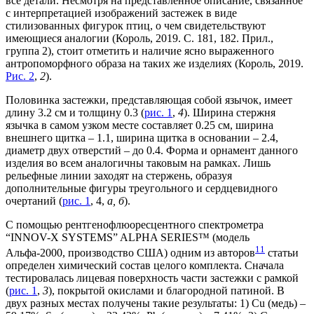
все детали. Несмотря на представленное описание, связанное
с интерпретацией изображений застежек в виде
стилизованных фигурок птиц, о чем свидетельствуют
имеющиеся аналогии (Король, 2019. С. 181, 182. Прил.,
группа 2), стоит отметить и наличие ясно выраженного
антропоморфного образа на таких же изделиях (Король, 2019.
Рис. 2
,
2
).
Половинка застежки, представляющая собой язычок, имеет
длину 3.2 см и толщину 0.3 (
рис. 1
,
4
). Ширина стержня
язычка в самом узком месте составляет 0.25 см, ширина
внешнего щитка – 1.1, ширина щитка в основании – 2.4,
диаметр двух отверстий – до 0.4. Форма и орнамент данного
изделия во всем аналогичны таковым на рамках. Лишь
рельефные линии заходят на стержень, образуя
дополнительные фигуры треугольного и сердцевидного
очертаний (
рис. 1
, 4,
а, б
).
С помощью рентгенофлюоресцентного спектрометра
“INNOV-Х SYSTEMS” ALPHA SERIES™ (модель
1
1
Альфа-2000, производство США) одним из авторов
статьи
определен химический состав целого комплекта. Сначала
тестировалась лицевая поверхность части застежки с рамкой
(
рис. 1
,
3
), покрытой окислами и благородной патиной. В
двух разных местах получены такие результаты: 1) Cu (медь) –