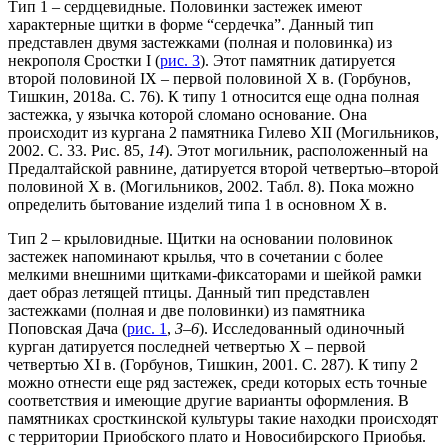
Тип 1 – сердцевидные. Половинки застежек имеют
характерные щитки в форме “сердечка”. Данный тип
представлен двумя застежками (полная и половинка) из
некрополя Сростки I (
рис. 3
). Этот памятник датируется
второй половиной IX – первой половиной X в. (Горбунов,
Тишкин, 2018а. С. 76). К типу 1 относится еще одна полная
застежка, у язычка которой сломано основание. Она
происходит из кургана 2 памятника Гилево XII (Могильников,
2002. С. 33. Рис. 85,
14
). Этот могильник, расположенный на
Предалтайской равнине, датируется второй четвертью–второй
половиной X в. (Могильников, 2002. Табл. 8). Пока можно
определить бытование изделий типа 1 в основном X в.
Тип 2 – крыловидные. Щитки на основании половинок
застежек напоминают крылья, что в сочетании с более
мелкими внешними щитками-фиксаторами и шейкой рамки
дает образ летящей птицы. Данный тип представлен
застежками (полная и две половинки) из памятника
Поповская Дача (
рис. 1
,
3–6
). Исследованный одиночный
курган датируется последней четвертью X – первой
четвертью XI в. (Горбунов, Тишкин, 2001. С. 287). К типу 2
можно отнести еще ряд застежек, среди которых есть точные
соответствия и имеющие другие варианты оформления. В
памятниках сросткинской культуры такие находки происходят
с территории Приобского плато и Новосибирского Приобья.