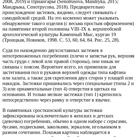
2008, 2019) и Приангарье (Senotrusova, Mandryka, 2015;
Мандрыка, Сенотрусова, 2018). Предварительно
происхождение застежек, видимо, следует связывать с
самодийской средой. На это косвенно может указывать
обнаружение такого изделия (с весьма простым оформлением)
на памятнике второй половины VIII–IX в. верхнеобской
археологической культуры Каменный Мыс, курган 19
(Троицкая, Новиков, 1998. С. 53, 60, 64, 84. Рис. 25,
28
).
Судя по нахождению двухсоставных застежек в
непотревоженных погребениях (плечи и запястья рук, верхняя
часть груди с левой или правой стороны), они никак не
связаны с поясом. Вероятнее всего, их применяли для
застегивания пол и рукавов верхней одежды типа кафтана
или халата, а также для скрепления двух сторон у плащей или
накидок. Застежки пришивались через специальные (типы 2 и
3) или орнаментальные (тип 4) отверстия в щитках на
основании. И только мелкие застежки (тип 1) крепились
непосредственно через рамку и отверстие в язычке.
В памятниках сросткинской культуры застежки
зафиксированы исключительно в женских и детских
(девочки) погребениях, обычно в одном наборе с серьгами,
бусами, подвесками, заколками, зеркалом, игольником в
разном сочетании. Похожая картина наблюдается в