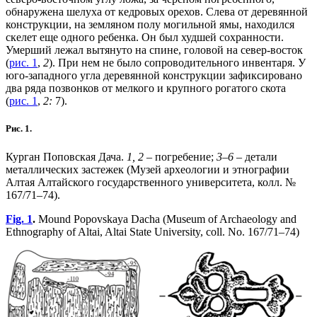
обнаружена шелуха от кедровых орехов. Слева от деревянной
конструкции, на земляном полу могильной ямы, находился
скелет еще одного ребенка. Он был худшей сохранности.
Умерший лежал вытянуто на спине, головой на север-восток
(
рис. 1
,
2
). При нем не было сопроводительного инвентаря. У
юго-западного угла деревянной конструкции зафиксировано
два ряда позвонков от мелкого и крупного рогатого скота
(
рис. 1
,
2:
7).
Рис. 1.
Курган Поповская Дача.
1, 2
– погребение;
3–6
– детали
металлических застежек (Музей археологии и этнографии
Алтая Алтайского государственного университета, колл. №
167/71–74).
Fig. 1
.
Mound Popovskaya Dacha (Museum of Archaeology and
Ethnography of Altai, Altai State University, coll. No. 167/71–74)