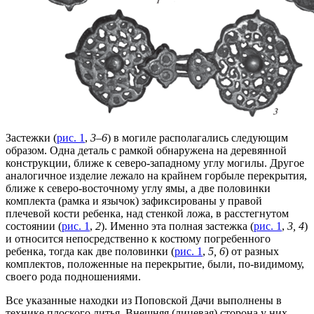
Застежки (
рис. 1
,
3–6
) в могиле располагались следующим
образом. Одна деталь с рамкой обнаружена на деревянной
конструкции, ближе к северо-западному углу могилы. Другое
аналогичное изделие лежало на крайнем горбыле перекрытия,
ближе к северо-восточному углу ямы, а две половинки
комплекта (рамка и язычок) зафиксированы у правой
плечевой кости ребенка, над стенкой ложа, в расстегнутом
состоянии (
рис. 1
,
2
). Именно эта полная застежка (
рис. 1
,
3, 4
)
и относится непосредственно к костюму погребенного
ребенка, тогда как две половинки (
рис. 1
,
5, 6
) от разных
комплектов, положенные на перекрытие, были, по-видимому,
своего рода подношениями.
Все указанные находки из Поповской Дачи выполнены в
технике плоского литья. Внешняя (лицевая) сторона у них