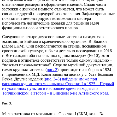
отмеченные размеры и оформление изделий. Сплав части
застежки с язычком немного отличается, что может быть
связано с другой процедурой изготовления. Зафиксированные
показатели демонстрируют возможности мастера
использовать легирующие добавки для решения задач
функционального и эстетического планов.
Следующие четыре двухсоставные застежки находятся в
экспозиции Бийского краеведческого музея им. В. Бианки
(далее БКМ). Они располагаются на стенде, посвященном
сросткинской культуре, и были детально исследованы в 2016
г. Все находки обозначены под одним номером (№ 10), хотя
подпись в этикетаже соответствует только одному изделию –
“поясная пряжка-застежка”. Судя по музейной документации,
самая крупная застежка (
рис. 2
) происходит из сборов в 1924
г., проведенных М.Д. Копытовым на дюнах у с. Усть-Большая
Речка. Другие изделия (
рис. 3–5
) найдены им же при
раскопках курганного могильника Сростки I в 1925 г. Первый
из указанных пунктов в настоящее время находится в
Топчихинском, а второй – в Бийском р-не Алтайского края.
Рис. 3.
Малая застежка из могильника Сростки I (БКМ, колл. №