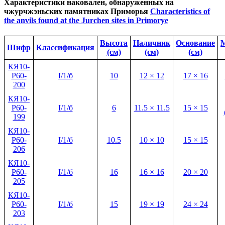
Характеристики наковален, обнаруженных на
чжурчжэньских памятниках Приморья
Characteristics of
the anvils found at the Jurchen sites in Primorye
Высота
Наличник
Основание
М
Шифр
Классификация
(см)
(см)
(см)
КЯ10-
Р60-
I/1/б
10
12 × 12
17 × 16
200
КЯ10-
Р60-
I/1/б
6
11.5 × 11.5
15 × 15
199
КЯ10-
Р60-
I/1/б
10.5
10 × 10
15 × 15
206
КЯ10-
Р60-
I/1/б
16
16 × 16
20 × 20
205
КЯ10-
Р60-
I/1/б
15
19 × 19
24 × 24
203