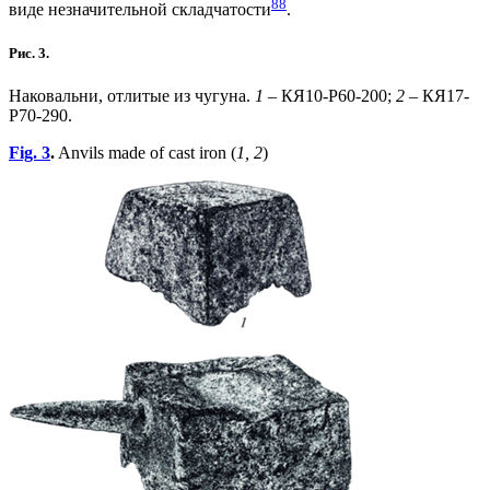
8
8
виде незначительной складчатости
.
Рис. 3.
Наковальни, отлитые из чугуна.
1
– КЯ10-Р60-200;
2
– КЯ17-
Р70-290.
Fig. 3
.
Anvils made of cast iron (
1, 2
)