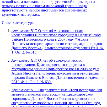
лезвий кос, а наковальни в виде усеченной пирамиды на
четырех ножках и с рогом на боковой грани иногда
присутствуют в наборе инструментов современных
кузнечных мастерских.
Список литературы
Артемьева
Н.Г.
Отчет об Археологических
исследования Шайгинского городища в Партизанском
районе Приморского края в 2007 году // Архив
Института истории, археологии и этнографии народов
Дальнего Востока Дальневосточного отделения РАН. Ф.
1. Оп. 2. № 613.
Артемьева
Н.Г.
Отчет об археологических
исследованиях Краснояровского городища в
Уссурийском районе Приморского края в 2008 году //
Архив Института истории, археологии и этнографии
народов Дальнего Востока Дальневосточного отделения
РАН. Ф. 1. Оп. 2. № 630.
Артемьева
Н.Г.
Предварительные итоги исследований
металлургической мастерской на Краснояровском
городище // Дальний Восток России в древности и
средневековье: проблемы, поиски, решения / Отв. ред.