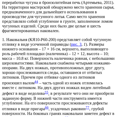
переработки чугуна и бронзолитейная печь (Артемьева, 2011).
На территории мастерской обнаружено место хранения сырья,
предназначенного для дальнейшего использования в
производстве для чугунного литья. Само место хранения
представляло собой углубление в грунте, заполненное ломом
чугунных изделий. Среди них было две целые и шесть
фрагментированных наковален.
1. Наковальня (КЯ10-Р60-200) представляет собой чугунную
отливку в виде усеченной пирамиды (
рис. 3
,
1
). Размеры
нижнего основания – 17 × 16 см, верхнего, выполняющего
роль рабочей площадки (наличника) – 12 × 12, высота – 10;
масса – 10.8 кг. Поверхность наличника ровная, с небольшими
шероховатостями. Наковальня снабжена четырьмя ножками-
опорами. На двух ножках, противоположных друг другу,
хорошо прослеживаются следы, оставшиеся от отбитых
литников. Причем при отбивке одного из литников
4
4
произошел вылом
– часть одной из ножек отломилась
вместе с литником. На двух других ножках виден литейный
5
5
дефект в виде недолива
,
в результате чего они не приобрели
заданную форму. В нижней части инструмента имеется
углубление. На его поверхности прослеживаются дефекты
6
6
7
7
отливки в виде пригара
, усадочных раковин
, грубой
поверхности. На боковых гранях наковальни заметен дефект в