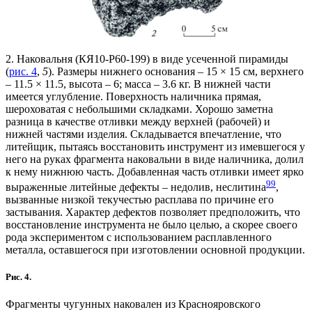
2. Наковальня (КЯ10-Р60-199) в виде усеченной пирамиды
(
рис. 4
,
5
). Размеры нижнего основания – 15 × 15 см, верхнего
– 11.5 × 11.5, высота – 6; масса – 3.6 кг. В нижней части
имеется углубление. Поверхность наличника прямая,
шероховатая с небольшими складками. Хорошо заметна
разница в качестве отливки между верхней (рабочей) и
нижней частями изделия. Складывается впечатление, что
литейщик, пытаясь восстановить инструмент из имевшегося у
него на руках фрагмента наковальни в виде наличника, долил
к нему нижнюю часть. Добавленная часть отливки имеет ярко
9
9
выраженные литейные дефекты – недолив, неслитина
,
вызванные низкой текучестью расплава по причине его
застывания. Характер дефектов позволяет предположить, что
восстановление инструмента не было целью, а скорее своего
рода экспериментом с использованием расплавленного
металла, оставшегося при изготовлении основной продукции.
Рис. 4.
Фрагменты чугунных наковален из Краснояровского