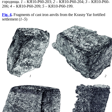
городища.
1
– КЯ10-Р60-203;
2
– КЯ10-Р60-204;
3
– КЯ10-Р60-
206;
4
– КЯ10-Р60-209;
5
– КЯ10-Р60-199.
Fig. 4
.
Fragments of cast iron anvils from the Krasny Yar fortified
settlement (
1–5
)