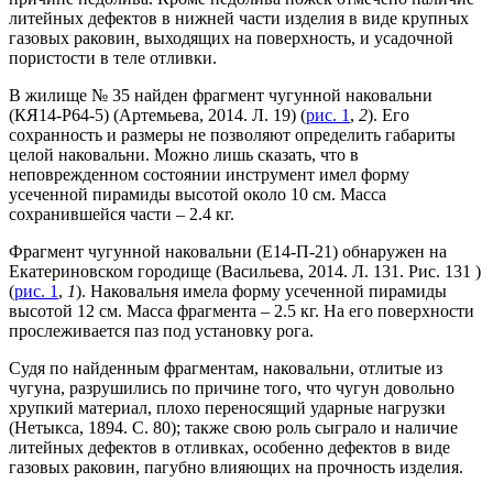
литейных дефектов в нижней части изделия в виде крупных
газовых раковин
,
выходящих на поверхность, и усадочной
пористости в теле отливки.
В жилище № 35 найден фрагмент чугунной наковальни
(КЯ14-Р64-5) (Артемьева, 2014. Л. 19) (
рис. 1
,
2
). Его
сохранность и размеры не позволяют определить габариты
целой наковальни. Можно лишь сказать, что в
неповрежденном состоянии инструмент имел форму
усеченной пирамиды высотой около 10 см. Масса
сохранившейся части – 2.4 кг.
Фрагмент чугунной наковальни (Е14-П-21) обнаружен на
Екатериновском городище (Васильева, 2014. Л. 131. Рис. 131 )
(
рис. 1
,
1
). Наковальня имела форму усеченной пирамиды
высотой 12 см. Масса фрагмента – 2.5 кг. На его поверхности
прослеживается паз под установку рога.
Судя по найденным фрагментам, наковальни, отлитые из
чугуна, разрушились по причине того, что чугун довольно
хрупкий материал, плохо переносящий ударные нагрузки
(Нетыкса, 1894. С. 80); также свою роль сыграло и наличие
литейных дефектов в отливках, особенно дефектов в виде
газовых раковин, пагубно влияющих на прочность изделия.