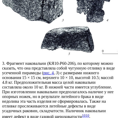
3. Фрагмент наковальни (КЯ10-Р60-206), по которому можно
сказать, что она представляла собой чугунную отливку в виде
усеченной пирамиды (
рис. 4
,
3
) с размерами нижнего
основания 15 × 15 см, верхнего 10 × 10, высотой 10.5; массой
4.8 кг. Предположительная масса целой наковальни
составляла около 10 кг. В нижней части имеется углубление.
При изготовлении наковальни предполагалось наличие у нее
опорных ножек, но в результате литейного брака в виде
недолива эта часть изделия не сформировалась. Также на
отливке прослеживаются литейные дефекты в виде
усадочных раковин, складчатости. Наличник наковальни
10
10
имеет дефект в виде газовой шероховатости
.