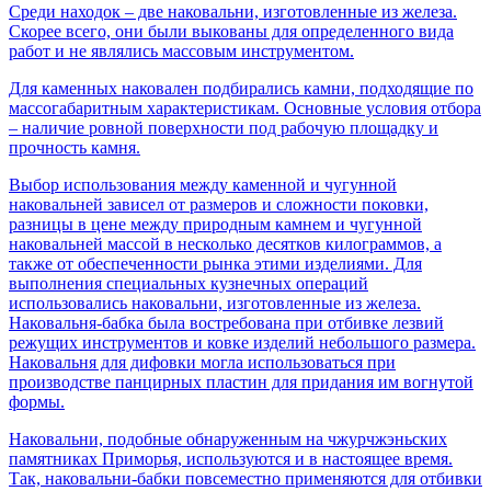
Среди находок – две наковальни, изготовленные из железа.
Скорее всего, они были выкованы для определенного вида
работ и не являлись массовым инструментом.
Для каменных наковален подбирались камни, подходящие по
массогабаритным характеристикам. Основные условия отбора
– наличие ровной поверхности под рабочую площадку и
прочность камня.
Выбор использования между каменной и чугунной
наковальней зависел от размеров и сложности поковки,
разницы в цене между природным камнем и чугунной
наковальней массой в несколько десятков килограммов, а
также от обеспеченности рынка этими изделиями. Для
выполнения специальных кузнечных операций
использовались наковальни, изготовленные из железа.
Наковальня-бабка была востребована при отбивке лезвий
режущих инструментов и ковке изделий небольшого размера.
Наковальня для дифовки могла использоваться при
производстве панцирных пластин для придания им вогнутой
формы.
Наковальни, подобные обнаруженным на чжурчжэньских
памятниках Приморья, используются и в настоящее время.
Так, наковальни-бабки повсеместно применяются для отбивки