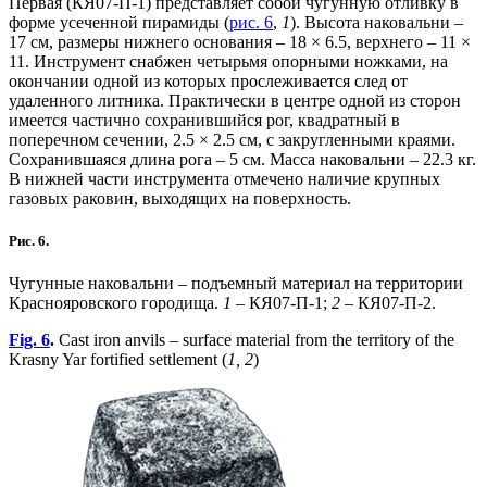
Первая (КЯ07-П-1) представляет собой чугунную отливку в
форме усеченной пирамиды (
рис. 6
,
1
). Высота наковальни –
17 см, размеры нижнего основания – 18 × 6.5, верхнего – 11 ×
11. Инструмент снабжен четырьмя опорными ножками, на
окончании одной из которых прослеживается след от
удаленного литника. Практически в центре одной из сторон
имеется частично сохранившийся рог, квадратный в
поперечном сечении, 2.5 × 2.5 см, с закругленными краями.
Сохранившаяся длина рога – 5 см. Масса наковальни – 22.3 кг.
В нижней части инструмента отмечено наличие крупных
газовых раковин, выходящих на поверхность.
Рис. 6.
Чугунные наковальни – подъемный материал на территории
Краснояровского городища.
1
– КЯ07-П-1;
2
– КЯ07-П-2.
Fig. 6
.
Cast iron anvils – surface material from the territory of the
Krasny Yar fortified settlement (
1, 2
)