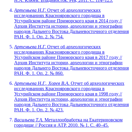
Н.А. Клюев. Владивосток: Рея, 2011. С. 114–125.
Артемьева
Н.Г.
Отчет об археологических
исследованиях Краснояровского городища в
Уссурийском районе Приморского края в 2014 году //
Архив Института истории, археологии и этнографии
народов Дальнего Востока Дальневосточного отделения
РАН. Ф. 1. Оп. 2. № 754.
Артемьева
Н.Г.
Отчет об археологических
исследованиях Краснояровского городища в
Уссурийском районе Приморского края в 2017 году //
Архив Института истории, археологии и этнографии
народов Дальнего Востока Дальневосточного отделения
РАН. Ф. 1. Оп. 2. № 860.
Артемьева
Н.Г.,
Хорев
В.А.
Отчет об археологических
исследованиях Краснояровского городища в
Уссурийском районе Приморского края в 1998 году //
Архив Института истории, археологии и этнографии
народов Дальнего Востока Дальневосточного отделения
РАН. Ф. 1. Оп. 2. № 423.
Васильева Т.А.
Металлообработка на Екатериновском
городище // Россия и АТР. 2010. № 1. С. 40–45.