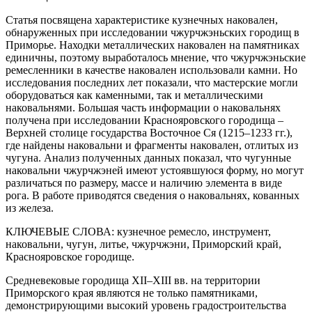
Статья посвящена характеристике кузнечных наковален,
обнаруженных при исследовании чжурчжэньских городищ в
Приморье. Находки металлических наковален на памятниках
единичны, поэтому выработалось мнение, что чжурчжэньские
ремесленники в качестве наковален использовали камни. Но
исследования последних лет показали, что мастерские могли
оборудоваться как каменными, так и металлическими
наковальнями. Большая часть информации о наковальнях
получена при исследовании Краснояровского городища –
Верхней столице государства Восточное Ся (1215–1233 гг.),
где найдены наковальни и фрагменты наковален, отлитых из
чугуна. Анализ полученных данных показал, что чугунные
наковальни чжурчжэней имеют устоявшуюся форму, но могут
различаться по размеру, массе и наличию элемента в виде
рога. В работе приводятся сведения о наковальнях, кованных
из железа.
КЛЮЧЕВЫЕ СЛОВА:
кузнечное ремесло, инструмент,
наковальни, чугун, литье, чжурчжэни, Приморский край,
Краснояровское городище.
Средневековые городища XII–XIII вв. на территории
Приморского края являются не только памятниками,
демонстрирующими высокий уровень градостроительства