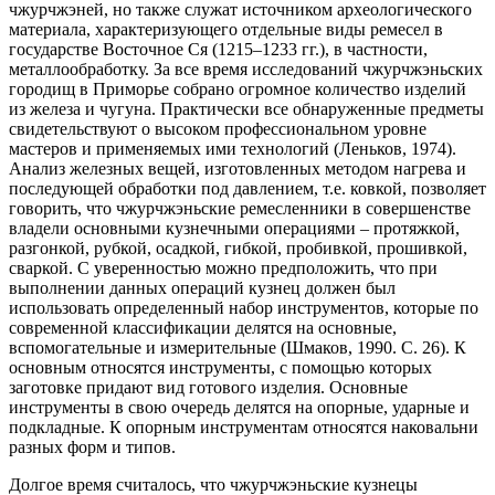
чжурчжэней, но также служат источником археологического
материала, характеризующего отдельные виды ремесел в
государстве Восточное Ся (1215–1233 гг.), в частности,
металлообработку. За все время исследований чжурчжэньских
городищ в Приморье собрано огромное количество изделий
из железа и чугуна. Практически все обнаруженные предметы
свидетельствуют о высоком профессиональном уровне
мастеров и применяемых ими технологий (Леньков, 1974).
Анализ железных вещей, изготовленных методом нагрева и
последующей обработки под давлением, т.е. ковкой, позволяет
говорить, что чжурчжэньские ремесленники в совершенстве
владели основными кузнечными операциями – протяжкой,
разгонкой, рубкой, осадкой, гибкой, пробивкой, прошивкой,
сваркой. С уверенностью можно предположить, что при
выполнении данных операций кузнец должен был
использовать определенный набор инструментов, которые по
современной классификации делятся на основные,
вспомогательные и измерительные (Шмаков, 1990. С. 26). К
основным относятся инструменты, с помощью которых
заготовке придают вид готового изделия. Основные
инструменты в свою очередь делятся на опорные, ударные и
подкладные. К опорным инструментам относятся наковальни
разных форм и типов.
Долгое время считалось, что чжурчжэньские кузнецы