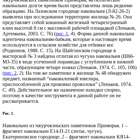
наковальни долгое время были представлены лишь редкими
образцами. На Лазовском городище наковальня (Л-82-26-2)
выявлена при исследовании территории жилища № 26. Она
представляет собой кованный железный четырехгранный
клин высотой 8 см с массивной рабочей площадкой (Леньков,
Артемьева, 2003. С. 76) (
рис. 1
,
4
). Форма данной наковальни
идентична наковальням-бабкам, которые в настоящее время
используются в сельском хозяйстве для отбивки кос
(Родионов, 1988. С. 15). На Шайгинском городище в
мастерской № 3 найдена отлитая из чугуна наковальня (Ш66-
М3-35) в виде усеченной пирамиды с углублением в нижней
части, образующим четыре ножки (Леньков, 1974. С. 105, 106)
(
рис. 2
,
2
). На том же памятнике в жилище № 48 обнаружен
предмет, названный “наковаленкой ювелира,
приспособленной для проковки проволоки” (Леньков, 1974.
С. 49). Действительное же назначение находки спорно,
поэтому в качестве инструмента в данной работе он не
рассматривается.
Рис. 1.
Наковальни из чжурчжэньских памятников Приморья.
1
–
фрагмент наковальни Е14-П-21 (литье, чугун),
Екатериновское городище;
2
– фрагмент наковальни КЯ14-