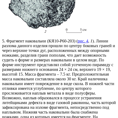
5. Фрагмент наковальни (КЯ10-Р60-203) (
рис. 4
,
1
). Линии
разлома данного изделия прошли по центру боковых граней и
через верхние точки дуг, расположенных между опорными
ножками, разделив грани пополам, что дает возможность
судить о форме и размерах наковальни в целом виде. По
форме инструмент представлял собой усеченную пирамиду с
размерами нижнего основания 24 × 24 см, верхнего 19 × 19,
высотой 15. Масса фрагмента – 7.5 кг. Предположительная
масса наковальни составляла около 30 кг. Край наличника
наковальни имеет повреждение в виде скола. В нижней части
отливки имеется углубление, по центру которого
прослеживается наплыв металла в виде полусферы.
Возможно, наплыв образовался в процессе устранения
литейщиками дефекта в виде газовой раковины, часть которой
зафиксирована на изломе фрагмента, непосредственно под
наплывом. Нижняя часть наковальни была снабжена
ножками, одна из которых имеется на фрагменте. На