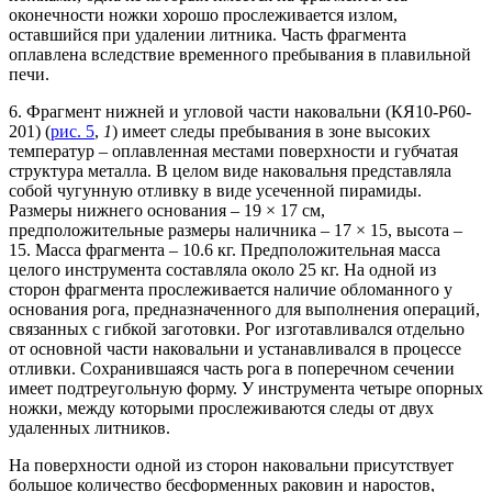
оконечности ножки хорошо прослеживается излом,
оставшийся при удалении литника. Часть фрагмента
оплавлена вследствие временного пребывания в плавильной
печи.
6. Фрагмент нижней и угловой части наковальни (КЯ10-Р60-
201) (
рис. 5
,
1
) имеет следы пребывания в зоне высоких
температур – оплавленная местами поверхности и губчатая
структура металла. В целом виде наковальня представляла
собой чугунную отливку в виде усеченной пирамиды.
Размеры нижнего основания – 19 × 17 см,
предположительные размеры наличника – 17 × 15, высота –
15. Масса фрагмента – 10.6 кг. Предположительная масса
целого инструмента составляла около 25 кг. На одной из
сторон фрагмента прослеживается наличие обломанного у
основания рога, предназначенного для выполнения операций,
связанных с гибкой заготовки. Рог изготавливался отдельно
от основной части наковальни и устанавливался в процессе
отливки. Сохранившаяся часть рога в поперечном сечении
имеет подтреугольную форму. У инструмента четыре опорных
ножки, между которыми прослеживаются следы от двух
удаленных литников.
На поверхности одной из сторон наковальни присутствует
большое количество бесформенных раковин и наростов,