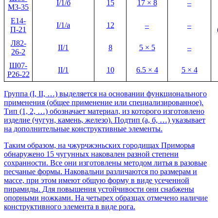
I/1/б
15
17 × 8
–
М3-35
Е14-
I/1/а
12
–
–
П-21
Л82-
II/1
8
5 × 5
–
26-2
Ш07-
II/1
10
6.5 × 4
5 × 4
Р26-22
Группа (I, II, …) выделяется на основании функционального
применения (общее применение или специализированное).
Тип (1, 2, …) обозначает материал, из которого изготовлено
изделие (чугун, камень, железо). Подтип (а, б, …) указывает
на дополнительные конструктивные элементы.
Таким образом, на чжурчжэньских городищах Приморья
обнаружено 15 чугунных наковален разной степени
сохранности. Все они изготовлены методом литья в разовые
песчаные формы. Наковальни различаются по размерам и
массе, при этом имеют общую форму в виде усеченной
пирамиды. Для повышения устойчивости они снабжены
опорными ножками. На четырех образцах отмечено наличие
конструктивного элемента в виде рога.