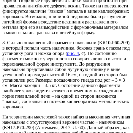
коркой. Подобные нарушения отливки могли произойти при
проявлении литейного дефекта вскип. Также на поверхности
фиксируется наличие “языков” металла в виде каплеобразных
корольков. Возможно, причиной недолива было разрушение
литейной формы вследствие вскипания расплавленного
металла при его взаимодействии с формовочным материалом
в момент залива расплава в литейную форму.
8. Сильно оплавленный фрагмент наковальни (КЯ10-Р60-209),
в который попали часть наличника, боковая грань с пазом под
установку рога и ножка-опора (
рис. 4
,
4
). По состоянию
фрагмента можно с уверенностью говорить лишь о высоте и
первоначальной форме инструмента. До разрушения
наковальня представляла собой чугунную отливку в виде
усеченной пирамиды высотой 16 см, на одной из сторон был
установлен рог. Размеры посадочного гнезда под рог – 3 × 3
см. Масса находки – 3.5 кг. Состояние данного фрагмента
наиболее ярко свидетельствует о временном нахождении в
горне плавильной печи – на одной из сторон находится
“шапка”, состоящая из потеков каплеобразных металлических
корольков.
На территории мастерской также найдена массивная чугунная
наковальня с отсутствующей верхней частью – наличником
(КЯ17-Р70-290) (Артемьева, 2017. Л. 60). Данный образец, как
и ранее найденные, представляет собой чугунную отливку в