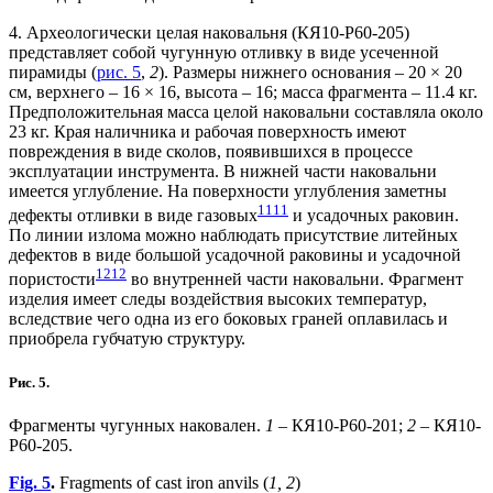
4. Археологически целая наковальня (КЯ10-Р60-205)
представляет собой чугунную отливку в виде усеченной
пирамиды (
рис. 5
,
2
). Размеры нижнего основания – 20 × 20
см, верхнего – 16 × 16, высота – 16; масса фрагмента – 11.4 кг.
Предположительная масса целой наковальни составляла около
23 кг. Края наличника и рабочая поверхность имеют
повреждения в виде сколов, появившихся в процессе
эксплуатации инструмента. В нижней части наковальни
имеется углубление. На поверхности углубления заметны
11
11
дефекты отливки в виде газовых
и усадочных раковин.
По линии излома можно наблюдать присутствие литейных
дефектов в виде большой усадочной раковины и усадочной
12
12
пористости
во внутренней части наковальни. Фрагмент
изделия имеет следы воздействия высоких температур,
вследствие чего одна из его боковых граней оплавилась и
приобрела губчатую структуру.
Рис. 5.
Фрагменты чугунных наковален.
1
– КЯ10-Р60-201;
2
– КЯ10-
Р60-205.
Fig. 5
.
Fragments of cast iron anvils (
1, 2
)