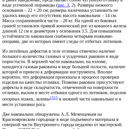
виде усеченной пирамиды (
рис. 3
,
2
). Размеры нижнего
основания – 22 × 20 см; размеры наличника установить не
удалось ввиду его отсутствия; высота наковальни – 14 см.
Масса сохранившейся части – 28 кг. На одной из боковых
граней установлен прямой конический рог из кованого железа
длиной 12 см и диаметром у основания 3.5. Для повышения
устойчивости наковальня снабжена четырьмя ножками-
опорами, две из которых имеют следы от отбитых литников.
Из литейных дефектов в теле отливки отмечено наличие
большого количества газовых и усадочных раковин в виде
пористости. В верхней части наковальни, на изломе,
находится газовая раковина в виде большой полости, наличие
которой и привело к деформации инструмента. Вполне
вероятно, что деформация произошла в процессе проверки
изделия на качество отливки. Помимо раковин присутствуют
дефекты в виде складчатости, отмеченной на поверхности
отливки, вылом в месте отбивки одного из литников, недолив
15
15
опорных ножек, заливы
в нижней части наковальни и в
месте установки рога.
Две наковальни обнаружены А.Л. Мезенцевым на
Краснояровском городище в виде подъемного материала в
северной части Внутреннего города недалеко от мастерской.