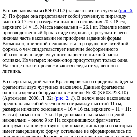
Вторая наковальня (КЯ07-П-2) также отлита из чугуна (
рис. 6
,
2
). По форме она представляет собой усеченную пирамиду
высотой 17 см с размерами нижнего основания 20 × 18 см,
верхнего 14 × 15. Масса наковальни – 26.1 кг. Изделие имеет
производственный брак в виде недолива, в результате чего
нижняя часть наковальни не приобрела заданной формы.
Возможно, причиной недолива стало разрушение литейной
формы, о чем свидетельствует наличие бесформенного
образования в виде чугунного нароста в нижней части
отливки. Из четырех ножек-опор присутствует только одна.
На конце ножки прослеживаются следы от удаленного
литника.
В северо-западной части Краснояровского городища найдены
фрагменты двух чугунных наковален. Данные фрагменты
одного изделия обнаружены в жилище № 30 (КЯ08-Р53-10)
(Артемьева, 2008. Л. 32) (
рис. 2
,
1
). В целом виде наковальня
представляла собой усеченную пирамиду высотой 11 см,
размеры нижнего основания – 16 × 16 см, верхнего – 11 × 11;
масса фрагментов – 7 кг. Предположительная масса целой
наковальни – около 9 кг. На сохранившихся фрагментах
инструмента присутствуют три ножки, лишь одна из которых
имеет завершенную форму, остальные не сформировались по
причине недолива. Кроме недолива ножек отмечено наличие