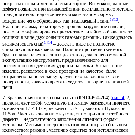
покрытых тонкой металлической коркой. Возможно, данный
дефект появился при взаимодействии расплавленного металла
и недостаточно подготовленным материалом формы,
13
13
вследствие чего образовался так называемый вскип
.
Наличие излома, по которому прошло разрушение изделия,
позволило зафиксировать присутствие литейного брака в теле
отливки в виде двух больших газовых раковин. Также удалось
14
14
зафиксировать спай
– дефект в виде не полностью
слившихся потоков металла. Наличие производственного
брака в виде перечисленных дефектов делало невозможной
эксплуатацию инструмента, предназначенного для
постоянного воздействия ударной нагрузки. Бракованное
изделие, расколотое в ходе проверки на качество, было
отправлено на переплавку и, судя по оплавленной части
поверхности, какое-то время находилось в горне плавильной
печи.
7. Бракованная отливка наковальни (КЯ10-Р60-204) (
рис. 4
,
2
)
представляет собой усеченную пирамиду размерами нижнего
основания 17 × 13 см, верхнего 13 × 11, высотой 11; массой
11.5 кг. Часть наковальни отсутствует по причине литейного
дефекта – недостаточного заполнения литейной формы
металлом. Местами поверхность отливки покрыта большим
количеством раковин, частично скрытых под металлической