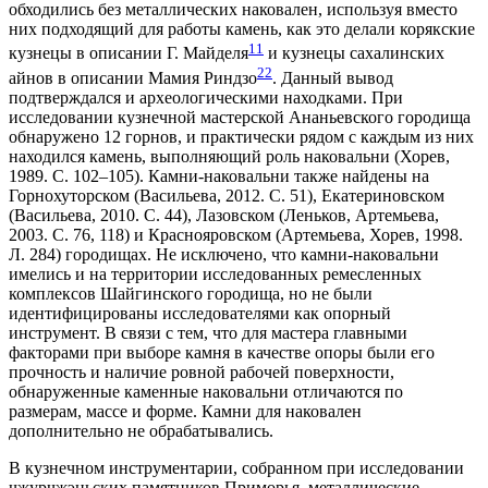
обходились без металлических наковален, используя вместо
них подходящий для работы камень, как это делали корякские
1
1
кузнецы в описании Г. Майделя
и кузнецы сахалинских
2
2
айнов в описании Мамия Риндзо
. Данный вывод
подтверждался и археологическими находками. При
исследовании кузнечной мастерской Ананьевского городища
обнаружено 12 горнов, и практически рядом с каждым из них
находился камень, выполняющий роль наковальни (Хорев,
1989. С. 102–105). Камни-наковальни также найдены на
Горнохуторском (Васильева, 2012. С. 51), Екатериновском
(Васильева, 2010. С. 44), Лазовском (Леньков, Артемьева,
2003. С. 76, 118) и Краснояровском (Артемьева, Хорев, 1998.
Л. 284) городищах. Не исключено, что камни-наковальни
имелись и на территории исследованных ремесленных
комплексов Шайгинского городища, но не были
идентифицированы исследователями как опорный
инструмент. В связи с тем, что для мастера главными
факторами при выборе камня в качестве опоры были его
прочность и наличие ровной рабочей поверхности,
обнаруженные каменные наковальни отличаются по
размерам, массе и форме. Камни для наковален
дополнительно не обрабатывались.
В кузнечном инструментарии, собранном при исследовании
чжурчжэньских памятников Приморья, металлические