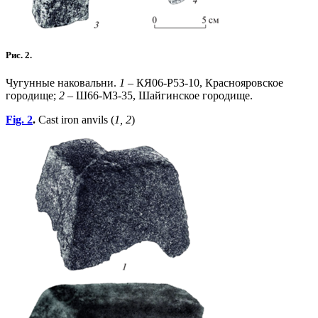
Рис. 2.
Чугунные наковальни.
1
– КЯ06-Р53-10, Краснояровское
городище;
2
– Ш66-М3-35, Шайгинское городище.
Fig. 2
.
Cast iron anvils (
1, 2
)