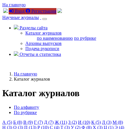
На главную
Вход
Регистрация
Научные журналы
Разделы сайта
Каталог журналов
по наименованию
по рубрике
Архивы выпусков
Подача рукописи
Отчеты и статистика
На главную
Каталог журналов
Каталог журналов
По алфавиту
По рубрике
А (5)
Б (8)
В (9)
Г (7)
Д (7)
Ж (11)
З (2)
И (10)
К (5)
Л (3)
М (8)
Н (3)
О (3)
П (13)
Р (10)
С (4)
Т (3)
У (2)
Ф (8)
Х (3)
Ц (1)
Э (4)