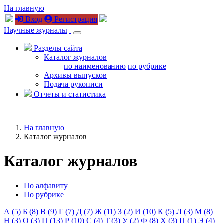
На главную
Вход
Регистрация
Научные журналы
Разделы сайта
Каталог журналов
по наименованию
по рубрике
Архивы выпусков
Подача рукописи
Отчеты и статистика
На главную
Каталог журналов
Каталог журналов
По алфавиту
По рубрике
А (5)
Б (8)
В (9)
Г (7)
Д (7)
Ж (11)
З (2)
И (10)
К (5)
Л (3)
М (8)
Н (3)
О (3)
П (13)
Р (10)
С (4)
Т (3)
У (2)
Ф (8)
Х (3)
Ц (1)
Э (4)