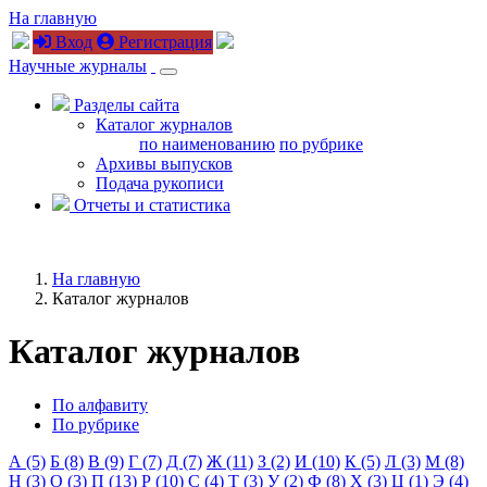
На главную
Вход
Регистрация
Научные журналы
Разделы сайта
Каталог журналов
по наименованию
по рубрике
Архивы выпусков
Подача рукописи
Отчеты и статистика
На главную
Каталог журналов
Каталог журналов
По алфавиту
По рубрике
А (5)
Б (8)
В (9)
Г (7)
Д (7)
Ж (11)
З (2)
И (10)
К (5)
Л (3)
М (8)
Н (3)
О (3)
П (13)
Р (10)
С (4)
Т (3)
У (2)
Ф (8)
Х (3)
Ц (1)
Э (4)