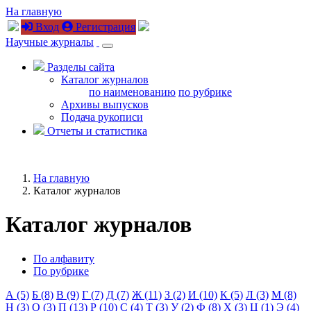
На главную
Вход
Регистрация
Научные журналы
Разделы сайта
Каталог журналов
по наименованию
по рубрике
Архивы выпусков
Подача рукописи
Отчеты и статистика
На главную
Каталог журналов
Каталог журналов
По алфавиту
По рубрике
А (5)
Б (8)
В (9)
Г (7)
Д (7)
Ж (11)
З (2)
И (10)
К (5)
Л (3)
М (8)
Н (3)
О (3)
П (13)
Р (10)
С (4)
Т (3)
У (2)
Ф (8)
Х (3)
Ц (1)
Э (4)