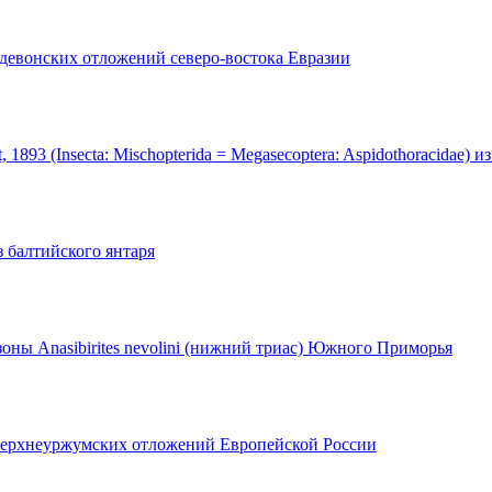
девонских отложений северо-востока Евразии
1893 (Insecta: Mischopterida = Megasecoptera: Aspidothoracidae) 
з балтийского янтаря
 зоны Anasibirites nevolini (нижний триас) Южного Приморья
из верхнеуржумских отложений Европейской России