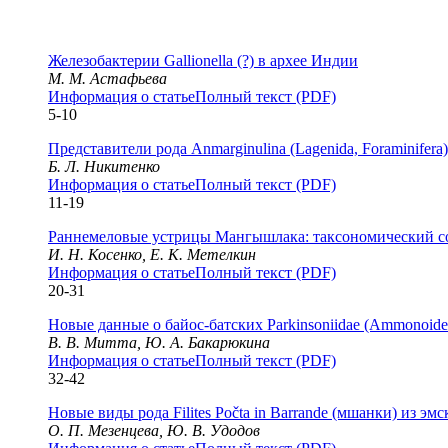
Железобактерии Gallionella (?) в архее Индии
М. М. Астафьева
Информация о статье
Полный текст (PDF)
5-10
Представители рода Anmarginulina (Lagenida, Foraminifer
Б. Л. Никитенко
Информация о статье
Полный текст (PDF)
11-19
Раннемеловые устрицы Мангышлака: таксономический сос
И. Н. Косенко, Е. К. Метелкин
Информация о статье
Полный текст (PDF)
20-31
Новые данные о байос-батских Parkinsoniidae (Ammonoidea,
В. В. Митта, Ю. А. Бакарюкина
Информация о статье
Полный текст (PDF)
32-42
Новые виды рода Filites Počta in Barrande (мшанки) из э
О. П. Мезенцева, Ю. В. Удодов