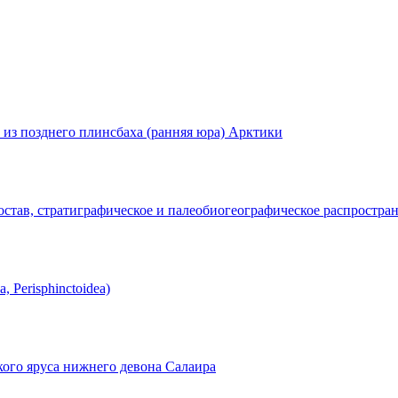
a) из позднего плинсбаха (ранняя юра) Арктики
тав, стратиграфическое и палеобиогеографическое распростра
 Perisphinctoidea)
мского яруса нижнего девона Салаира