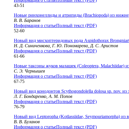
Информация о статье
Полный текст (PDF)
43-51
Новые ринхонеллиды и атрипиды (Brachiopoda) из нижне
В. В. Баранов
Информация о статье
Полный текст (PDF)
52-60
Новый вид мисхоптеридовых рода Aspidothorax Brongniart, 
Н. Д. Синиченкова, Г. Ю. Пономарева, Д. С. Аристов
Информация о статье
Полный текст (PDF)
61-66
Новые таксоны жуков малашек (Coleoptera, Malachiidae) и
С. Э. Чернышев
Информация о статье
Полный текст (PDF)
67-75
Новый вид конодонтов Scythogondolella dolosa sp. nov. из
Л. Г. Бондаренко, А. М. Попов
Информация о статье
Полный текст (PDF)
76-79
Новый вид Leptoropha (Kotlassiidae, Seymouriamorpha) 
В. В. Буланов
Информация о статье
Полный текст (PDF)