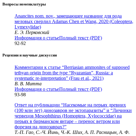
Вопросы номенклатуры
Anancites nom. nov., замещающее название для рода
меловых сверлил Adamas Chen et Wang, 2020 (Coleoptera,
Lymexylidae)
Е. Э. Перковский
Информация о статье
Полный текст (PDF)
92-92
Рецензии и научные дискуссии
Комментарии к статье “Berriasian ammonites of supposed
tethyan origin from the type “Ryazanian”, Russia: a
systematic re-interpretation” (Frau et al., 2021)
В. В. Митта
Информация о статье
Полный текст (PDF)
93-98
Ответ на публикации “Насекомые на перьях древних
(100 млн лет) динозавров не эктопаразиты” и “Личинки
червецов Mesophthirus (Homoptera, Xylococcidae) на
перьях в бирманском янтаре – перенос ветром или
форезия на динозаврах?”
Т.-П. Гао, С.-Ч. Йинь, Ч.-К. Ших, А. П. Расницын, А. Ф.