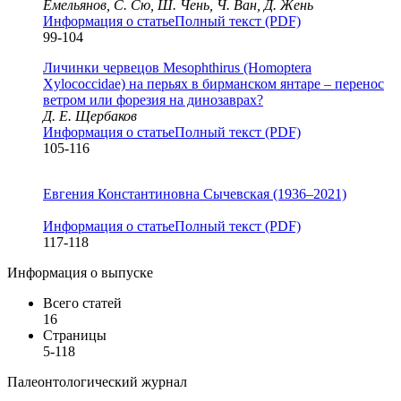
Емельянов, С. Сю, Ш. Чень, Ч. Ван, Д. Жень
Информация о статье
Полный текст (PDF)
99-104
Личинки червецов Mesophthirus (Homoptera
Xylococcidae) на перьях в бирманском янтаре – перенос
ветром или форезия на динозаврах?
Д. Е. Щербаков
Информация о статье
Полный текст (PDF)
105-116
Евгения Константиновна Сычевская (1936–2021)
Информация о статье
Полный текст (PDF)
117-118
Информация о выпуске
Всего статей
16
Страницы
5-118
Палеонтологический журнал