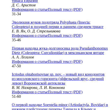
триаса Евразии
Д. С. Аристов
Информация о статье
Полный текст (PDF)
31-34
Эволюция жуков подотряда Polyphaga (Insecta:
Coleoptera) в поздней перми и раннем–среднем триасе
Е. В. Ян, О. Д. Стрельникова
Информация о статье
Полный текст (PDF)
35-46
Первая находка жука-долгоносика рода Pseudanthonomus
Dietz (Coleoptera: Curculionidae) в мексиканском янтаре
А. А. Легалов
Информация о статье
Полный текст (PDF)
47-50
Icriodus olgaborisovnae sp. nov. – новый вид конодонтов
из мосоловского горизонта (эйфельский ярус, средний
девон) Воронежской антеклизы
В. М. Назарова, Л. И. Кононова
Информация о статье
Полный текст (PDF)
51-60
О первой находке Soergelia minor (Artiodactyla, Bovidae) в
нижнем плейстоцене пещеры Таврида в Крыму и