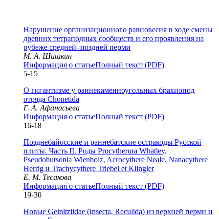
Нарушение организационного равновесия в ходе смены
древних тетраподных сообществ и его проявления на
рубеже средней–поздней перми
М. А. Шишкин
Информация о статье
Полный текст (PDF)
5-15
О гигантизме у раннекаменноугольных брахиопод
отряда Chonetida
Г. А. Афанасьева
Информация о статье
Полный текст (PDF)
16-18
Позднебайосские и раннебатские остракоды Русской
плиты. Часть II. Роды Procytherura Whatley,
Pseudohutsonia Wienholz, Acrocythere Neale, Nanacythere
Herrig и Trachycythere Triebel et Klingler
Е. М. Тесакова
Информация о статье
Полный текст (PDF)
19-30
Новые Geinitziidae (Insecta, Reculida) из верхней перми и