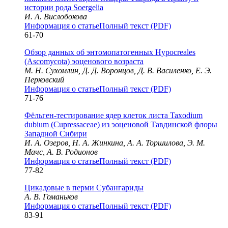
истории рода Soergelia
И. А. Вислобокова
Информация о статье
Полный текст (PDF)
61-70
Обзор данных об энтомопатогенных Hypocreales
(Ascomycota) эоценового возраста
М. Н. Сухомлин, Д. Д. Воронцов, Д. В. Василенко, Е. Э.
Перковский
Информация о статье
Полный текст (PDF)
71-76
Фёльген-тестирование ядер клеток листа Taxodium
dubium (Cupressaceae) из эоценовой Тавдинской флоры
Западной Сибири
И. А. Озеров, Н. А. Жинкина, А. А. Торшилова, Э. М.
Мачс, А. В. Родионов
Информация о статье
Полный текст (PDF)
77-82
Цикадовые в перми Субангариды
А. В. Гоманьков
Информация о статье
Полный текст (PDF)
83-91