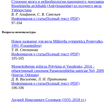
Строение мозга и нейробиология панцирного динозавра
Bissektipelta archibaldi (Ankylosauridae) из позднего мела
Узбекистана
В. Р. Алифанов, С. В. Савельев
Информация о статье
Полный текст (PDF)
97-104
Вопросы номенклатуры
Новое название для вида Millerella symmetrica Postoyalko,
1991 (Foraminifera)
Т. И. Степанова
Информация о статье
Полный текст (PDF)
105-105
Mongolothemis gobicus Pritykina et Vassilenko, 2014 –
объективный синоним Paragonophlebia patriciae Nel, 2009
(Insecta: Odonata)
Д. В. Василенко, Л. Н. Притыкина
Информация о статье
Полный текст (PDF)
106-106
Андрей Николаевич Соловьев (1935–2018 гг.)