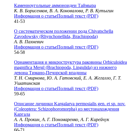
Каменноугольные аммоноидеи Таймыра
К. В. Борисенков, В. А. Коновалова, Р. В. Кутыгин
Информация о статье
Полный текст (PDF)
41-53
О систематическом положении рода Chivatschella
Zavodowsky (Rhynchonellida, Brachiopoda)
А. В. Пахневич
Информация о статье
Полный текст (PDF)
54-58
Орнаментация и микроструктура раковины Orbiculoidea
magnifica Mergl (Brachiopoda, Lingulida) из нижнего
девона Тимано-Печoрской впадины
Т. Н. Смирнова, Ю. А. Гатовский, Е. А. Жегалло, Г. Т.
Ушатинская
Информация о статье
Полный текст (PDF)
59-65
Описание личинки Kargalarva permosialis gen. et sp. nov.
(Coleoptera: Schizophoromorpha) из местонахождения
Каргала
А. А. Прокин, А. Г. Пономаренко, А. Г. Кирейчук
Информация о статье
Полный текст (PDF)
66-71