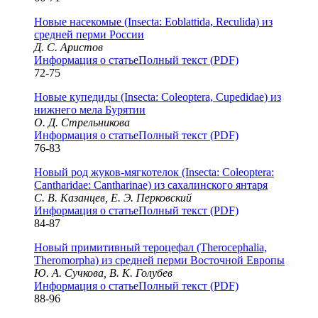
Новые насекомые (Insecta: Eoblattida, Reculida) из
средней перми России
Д. С. Аристов
Информация о статье
Полный текст (PDF)
72-75
Новые купедиды (Insecta: Coleoptera, Cupedidae) из
нижнего мела Бурятии
О. Д. Стрельникова
Информация о статье
Полный текст (PDF)
76-83
Новый род жуков-мягкотелок (Insecta: Coleoptera:
Cantharidae: Cantharinae) из сахалинского янтаря
С. В. Казанцев, Е. Э. Перковский
Информация о статье
Полный текст (PDF)
84-87
Новый примитивный тероцефал (Therocephalia,
Theromorpha) из средней перми Восточной Европы
Ю. А. Сучкова, В. К. Голубев
Информация о статье
Полный текст (PDF)
88-96