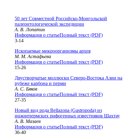
50 лет Совместной Российско-Монгольской
палеонтологической экспедиции
А. В. Лопатин
Информация о статье
Полный текст (PDF)
3-14
Ископаемые микроорганизмы архея
М. М. Астафьева
Информация о статье
Полный текст (PDF)
15-26
Двустворчатые моллюски Северо-Востока Азии на
рубеже карбона и перми
А. С. Бяков
Информация о статье
Полный текст (PDF)
27-35
Новый вид рода Bellazona (Gastropoda) из
нижнепермских рифогенных известняков Шахтау
А. В. Мазаев
Информация о статье
Полный текст (PDF)
36-40