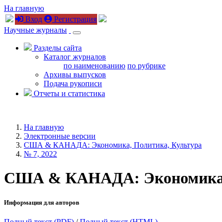
На главную
Вход
Регистрация
Научные журналы
Разделы сайта
Каталог журналов
по наименованию
по рубрике
Архивы выпусков
Подача рукописи
Отчеты и статистика
На главную
Электронные версии
США & КАНАДА: Экономика, Политика, Культура
№ 7, 2022
США & КАНАДА: Экономика, По
Информация для авторов
Полный текст (PDF)
/
Полный текст (HTML)