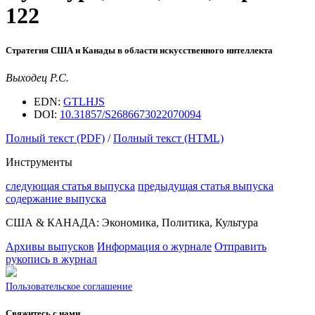
122
Стратегия США и Канады в области искусственного интеллекта
Выходец Р.С.
EDN:
GTLHJS
DOI:
10.31857/S2686673022070094
Полный текст (PDF)
/
Полный текст (HTML)
Инструменты
следующая статья выпуска
предыдущая статья выпуска
содержание выпуска
США & КАНАДА: Экономика, Политика, Культура
Архивы выпусков
Информация о журнале
Отправить
рукопись в журнал
Пользовательское соглашение
Свяжитесь с нами