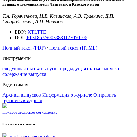
донных отложениях моря Лаптевых и Карского моря
Т.А. Горяченкова, И.Е. Казинская, А.В. Травкина, Д.П.
Стародымова, А.П. Новиков
EDN:
XTLTTE
DOI:
10.31857/S0033831123050106
Полный текст (PDF)
/
Полный текст (HTML)
Инструменты
следующая статья выпуска
предыдущая статья выпуска
содержание выпуска
Радиохимия
Архивы выпусков
Информация о журнале
Отправить
рукопись в журнал
Пользовательское соглашение
Свяжитесь с нами
info@sciencejournals.ru