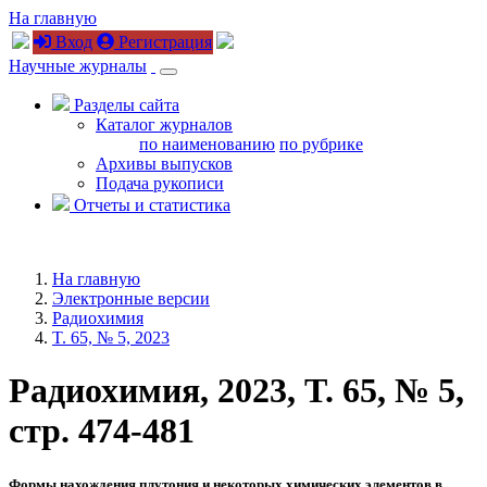
На главную
Вход
Регистрация
Научные журналы
Разделы сайта
Каталог журналов
по наименованию
по рубрике
Архивы выпусков
Подача рукописи
Отчеты и статистика
На главную
Электронные версии
Радиохимия
T. 65, № 5, 2023
Радиохимия, 2023, T. 65, № 5,
стр. 474-481
Формы нахождения плутония и некоторых химических элементов в