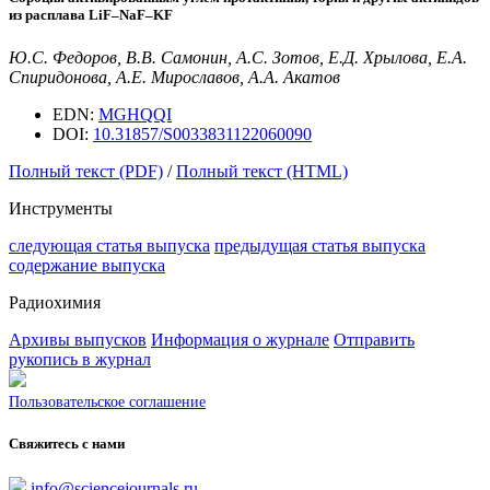
из расплава L
i
F–N
a
F–KF
Ю.С. Федоров, В.В. Самонин, А.С. Зотов, Е.Д. Хрылова, Е.А.
Спиридонова, А.Е. Мирославов, А.А. Акатов
EDN:
MGHQQI
DOI:
10.31857/S0033831122060090
Полный текст (PDF)
/
Полный текст (HTML)
Инструменты
следующая статья выпуска
предыдущая статья выпуска
содержание выпуска
Радиохимия
Архивы выпусков
Информация о журнале
Отправить
рукопись в журнал
Пользовательское соглашение
Свяжитесь с нами
info@sciencejournals.ru