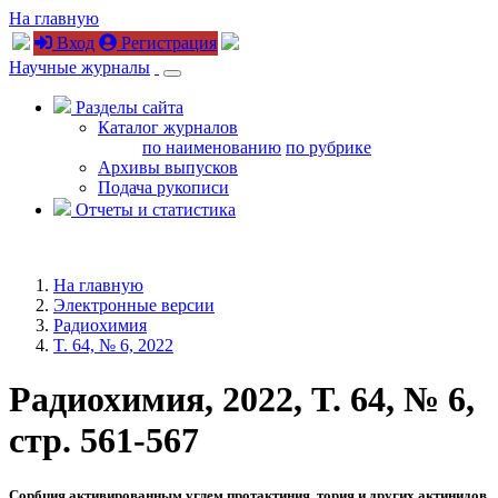
На главную
Вход
Регистрация
Научные журналы
Разделы сайта
Каталог журналов
по наименованию
по рубрике
Архивы выпусков
Подача рукописи
Отчеты и статистика
На главную
Электронные версии
Радиохимия
T. 64, № 6, 2022
Радиохимия, 2022, T. 64, № 6,
стр. 561-567
Сорбция активированным углем протактиния, тория и других актинидов