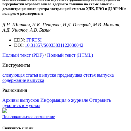
переработки отработавшего ядерного топлива по схеме опытно-
демонстрационного центра экстракцией смесью ХДК, ПЭО и Д2ЭГФК в
полярном растворителе
Д.Н. Шишкин, Н.К. Петрова, Н.Д. Голецкий, М.В. Мамчич,
А.Д. Ушанов, А.В. Бизин
EDN:
FPRTSI
DOI:
10.31857/S0033831122030042
Полный текст (PDF)
/
Полный текст (HTML)
Инструменты
следующая статья выпуска
предыдущая статья выпуска
содержание выпуска
Радиохимия
Архивы выпусков
Информация о журнале
Отправить
рукопись в журнал
Пользовательское соглашение
Свяжитесь с нами