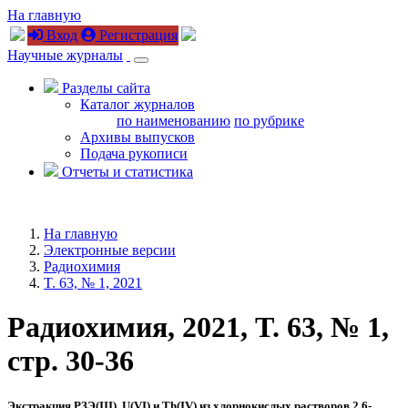
На главную
Вход
Регистрация
Научные журналы
Разделы сайта
Каталог журналов
по наименованию
по рубрике
Архивы выпусков
Подача рукописи
Отчеты и статистика
На главную
Электронные версии
Радиохимия
T. 63, № 1, 2021
Радиохимия, 2021, T. 63, № 1,
стр. 30-36
Экстракция РЗЭ(III), U(VI) и T
h
(IV) из хлорнокислых растворов 2,6-