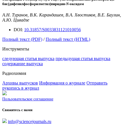
бис(дифенилфосфорилметил)пиридин-
N
-оксидом
А.Н. Туранов, В.К. Карандашев, В.А. Хвостиков, В.Е. Баулин,
А.Ю. Цивадзе
DOI:
10.31857/S0033831121010056
Полный текст (PDF)
/
Полный текст (HTML)
Инструменты
следующая статья выпуска
предыдущая статья выпуска
содержание выпуска
Радиохимия
Архивы выпусков
Информация о журнале
Отправить
рукопись в журнал
Пользовательское соглашение
Свяжитесь с нами
info@sciencejournals.ru