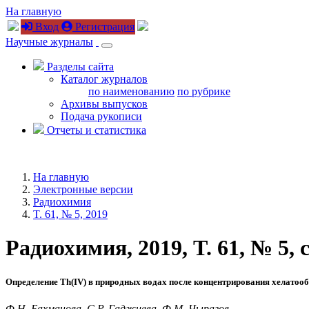
На главную
Вход
Регистрация
Научные журналы
Разделы сайта
Каталог журналов
по наименованию
по рубрике
Архивы выпусков
Подача рукописи
Отчеты и статистика
На главную
Электронные версии
Радиохимия
T. 61, № 5, 2019
Радиохимия, 2019, T. 61, № 5, 
Определение T
h
(IV) в природных водах после концентрирования хелато
Ф.Н. Бахманова, С.Р. Гаджиева, Ф.М. Чырагов