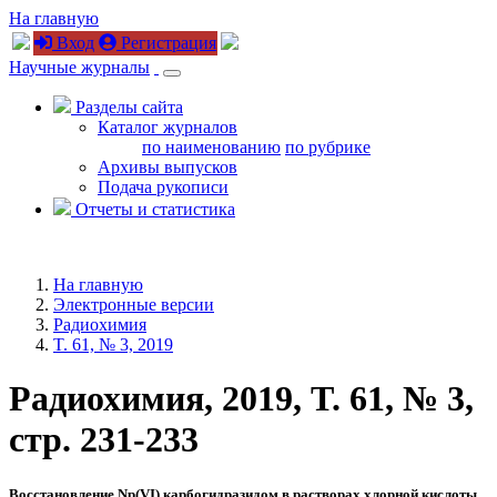
На главную
Вход
Регистрация
Научные журналы
Разделы сайта
Каталог журналов
по наименованию
по рубрике
Архивы выпусков
Подача рукописи
Отчеты и статистика
На главную
Электронные версии
Радиохимия
T. 61, № 3, 2019
Радиохимия, 2019, T. 61, № 3,
стр. 231-233
Восстановление Np(VI) карбогидразидом в растворах хлорной кислоты