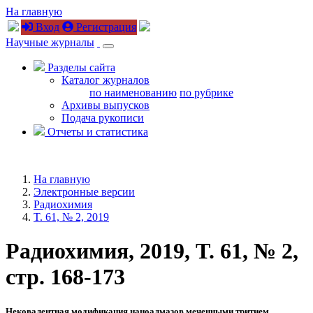
На главную
Вход
Регистрация
Научные журналы
Разделы сайта
Каталог журналов
по наименованию
по рубрике
Архивы выпусков
Подача рукописи
Отчеты и статистика
На главную
Электронные версии
Радиохимия
T. 61, № 2, 2019
Радиохимия, 2019, T. 61, № 2,
стр. 168-173
Нековалентная модификация наноалмазов меченными тритием