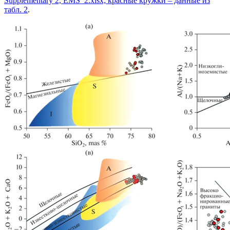
Supplementary 2, EMS_2.xlsx; красные кружки – данные из
табл. 2
.