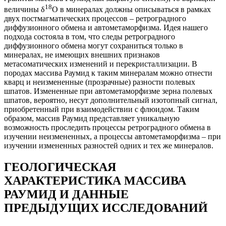
18
величины δ
О в минералах должны описываться в рамках
двух постмагматических процессов – ретроградного
диффузионного обмена и автометаморфизма. Идея нашего
подхода состояла в том, что следы ретроградного
диффузионного обмена могут сохраниться только в
минералах, не имеющих внешних признаков
метасоматических изменений и перекристаллизации. В
породах массива Раумид к таким минералам можно отнести
кварц и неизмененные (прозрачные) разности полевых
шпатов. Измененные при автометаморфизме зерна полевых
шпатов, вероятно, несут дополнительный изотопный сигнал,
приобретенный при взаимодействии с флюидом. Таким
образом, массив Раумид представляет уникальную
возможность проследить процессы ретроградного обмена в
изучении неизмененных, а процессы автометаморфизма – при
изучении измененных разностей одних и тех же минералов.
ГЕОЛОГИЧЕСКАЯ
ХАРАКТЕРИСТИКА МАССИВА
РАУМИД И ДАННЫЕ
ПРЕДЫДУЩИХ ИССЛЕДОВАНИЙ