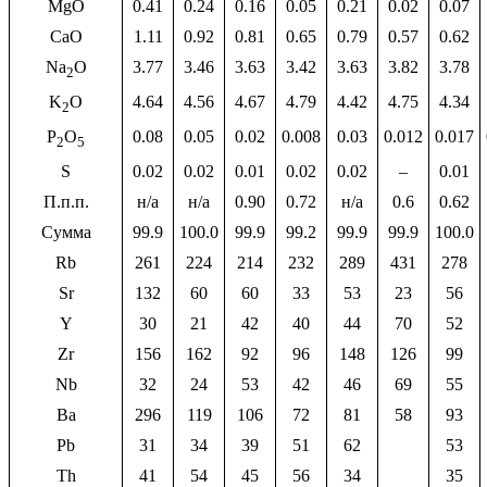
MgO
0.41
0.24
0.16
0.05
0.21
0.02
0.07
CaO
1.11
0.92
0.81
0.65
0.79
0.57
0.62
Na
O
3.77
3.46
3.63
3.42
3.63
3.82
3.78
2
K
O
4.64
4.56
4.67
4.79
4.42
4.75
4.34
2
P
O
0.08
0.05
0.02
0.008
0.03
0.012
0.017
2
5
S
0.02
0.02
0.01
0.02
0.02
–
0.01
П.п.п.
н/а
н/а
0.90
0.72
н/а
0.6
0.62
Сумма
99.9
100.0
99.9
99.2
99.9
99.9
100.0
Rb
261
224
214
232
289
431
278
Sr
132
60
60
33
53
23
56
Y
30
21
42
40
44
70
52
Zr
156
162
92
96
148
126
99
Nb
32
24
53
42
46
69
55
Ba
296
119
106
72
81
58
93
Pb
31
34
39
51
62
53
Th
41
54
45
56
34
35