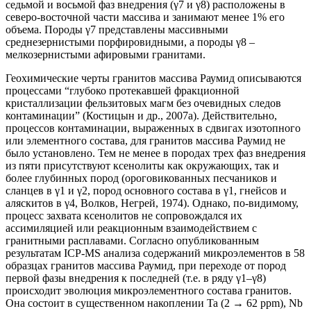
седьмой и восьмой фаз внедрения (γ7 и γ8) расположены в
северо-восточной части массива и занимают менее 1% его
объема. Породы γ7 представлены массивными
среднезернистыми порфировидными, а породы γ8 –
мелкозернистыми афировыми гранитами.
Геохимические черты гранитов массива Раумид описываются
процессами “глубоко протекавшей фракционной
кристаллизации фельзитовых магм без очевидных следов
контаминации” (Костицын и др., 2007а). Действительно,
процессов контаминации, выраженных в сдвигах изотопного
или элементного состава, для гранитов массива Раумид не
было установлено. Тем не менее в породах трех фаз внедрения
из пяти присутствуют ксенолиты как окружающих, так и
более глубинных пород (ороговикованных песчаников и
сланцев в γ1 и γ2, пород основного состава в γ1, гнейсов и
аляскитов в γ4, Волков, Негрей, 1974). Однако, по-видимому,
процесс захвата ксенолитов не сопровождался их
ассимиляцией или реакционным взаимодействием с
гранитными расплавами. Согласно опубликованным
результатам ICP-MS анализа содержаний микроэлементов в 58
образцах гранитов массива Раумид, при переходе от пород
первой фазы внедрения к последней (т.е. в ряду γ1–γ8)
происходит эволюция микроэлементного состава гранитов.
Она состоит в существенном накоплении Ta (2 → 62 ppm), Nb