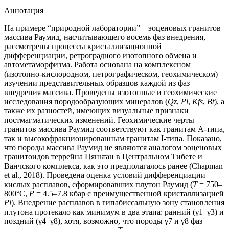
Аннотация
На примере “природной лаборатории” – эоценовых гранитов
массива Раумид, насчитывающего восемь фаз внедрения,
рассмотрены процессы кристаллизационной
дифференциации, ретроградного изотопного обмена и
автометаморфизма. Работа основана на комплексном
(изотопно-кислородном, петрографическом, геохимическом)
изучении представительных образцов каждой из фаз
внедрения массива. Проведены изотопные и геохимические
исследования породообразующих минералов (
Qz
,
Pl
,
Kfs
,
Bt
), а
также их разностей, имеющих визуальные признаки
постмагматических изменений. Геохимические черты
гранитов массива Раумид соответствуют как гранитам А-типа,
так и высокофракционированным гранитам I-типа. Показано,
что породы массива Раумид не являются аналогом эоценовых
гранитоидов террейна Цяньтан в Центральном Тибете и
Ванчского комплекса, как это предполагалось ранее (Chapman
et al., 2018). Проведена оценка условий дифференциации
кислых расплавов, сформировавших плутон Раумид (
Т
= 750–
800°С,
Р
= 4.5–7.8 кбар с преимущественной кристаллизацией
Pl
). Внедрение расплавов в гипабиссальную зону становления
плутона протекало как минимум в два этапа: ранний (γ1–γ3) и
поздний (γ4–γ8), хотя, возможно, что породы γ7 и γ8 фаз