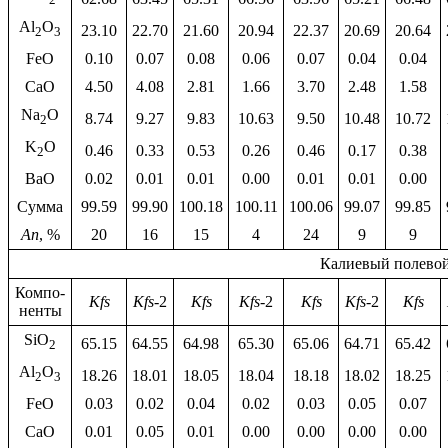
2
Al
O
23.10
22.70
21.60
20.94
22.37
20.69
20.64
2
3
FeO
0.10
0.07
0.08
0.06
0.07
0.04
0.04
CaO
4.50
4.08
2.81
1.66
3.70
2.48
1.58
Na
O
8.74
9.27
9.83
10.63
9.50
10.48
10.72
2
K
O
0.46
0.33
0.53
0.26
0.46
0.17
0.38
2
BaO
0.02
0.01
0.01
0.00
0.01
0.01
0.00
Сумма
99.59
99.90
100.18
100.11
100.06
99.07
99.85
An
, %
20
16
15
4
24
9
9
Калиевый полево
Компо-
Kfs
Kfs
-2
Kfs
Kfs
-2
Kfs
Kfs
-2
Kfs
ненты
SiO
65.15
64.55
64.98
65.30
65.06
64.71
65.42
2
Al
O
18.26
18.01
18.05
18.04
18.18
18.02
18.25
2
3
FeO
0.03
0.02
0.04
0.02
0.03
0.05
0.07
CaO
0.01
0.05
0.01
0.00
0.00
0.00
0.00