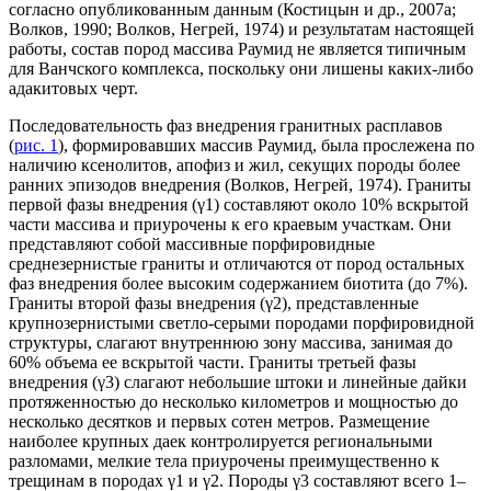
согласно опубликованным данным (Костицын и др., 2007а;
Волков, 1990; Волков, Негрей, 1974) и результатам настоящей
работы, состав пород массива Раумид не является типичным
для Ванчского комплекса, поскольку они лишены каких-либо
адакитовых черт.
Последовательность фаз внедрения гранитных расплавов
(
рис. 1
), формировавших массив Раумид, была прослежена по
наличию ксенолитов, апофиз и жил, секущих породы более
ранних эпизодов внедрения (Волков, Негрей, 1974). Граниты
первой фазы внедрения (γ1) составляют около 10% вскрытой
части массива и приурочены к его краевым участкам. Они
представляют собой массивные порфировидные
среднезернистые граниты и отличаются от пород остальных
фаз внедрения более высоким содержанием биотита (до 7%).
Граниты второй фазы внедрения (γ2), представленные
крупнозернистыми светло-серыми породами порфировидной
структуры, слагают внутреннюю зону массива, занимая до
60% объема ее вскрытой части. Граниты третьей фазы
внедрения (γ3) слагают небольшие штоки и линейные дайки
протяженностью до несколько километров и мощностью до
несколько десятков и первых сотен метров. Размещение
наиболее крупных даек контролируется региональными
разломами, мелкие тела приурочены преимущественно к
трещинам в породах γ1 и γ2. Породы γ3 составляют всего 1–