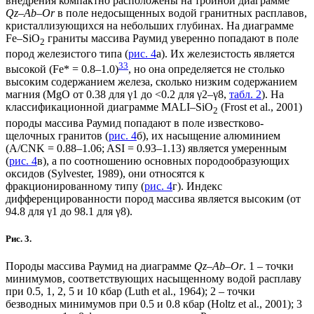
внедрения компактно расположены на тройной диаграмме
Qz–Ab–Or
в поле недосыщенных водой гранитных расплавов,
кристаллизующихся на небольших глубинах. На диаграмме
Fe–SiO
граниты массива Раумид уверенно попадают в поле
2
пород железистого типа (
рис. 4
а). Их железистость является
3
3
высокой (Fe* = 0.8–1.0)
, но она определяется не столько
высоким содержанием железа, сколько низким содержанием
магния (MgO от 0.38 для γ1 до <0.2 для γ2–γ8,
табл. 2
). На
классификационной диаграмме MALI–SiO
(Frost et al., 2001)
2
породы массива Раумид попадают в поле известково-
щелочных гранитов (
рис. 4
б), их насыщение алюминием
(A/CNK = 0.88–1.06; ASI = 0.93–1.13) является умеренным
(
рис. 4
в), а по соотношению основных породообразующих
оксидов (Sylvester, 1989), они относятся к
фракционированному типу (
рис. 4
г). Индекс
дифференцированности пород массива является высоким (от
94.8 для γ1 до 98.1 для γ8).
Рис. 3.
Породы массива Раумид на диаграмме
Qz
‒
Ab–Or
. 1 – точки
минимумов, соответствующих насыщенному водой расплаву
при 0.5, 1, 2, 5 и 10 кбар (Luth et al., 1964); 2 – точки
безводных минимумов при 0.5 и 0.8 кбар (Holtz et al., 2001); 3