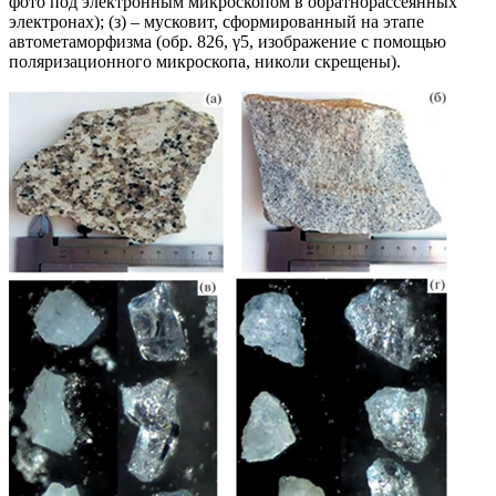
фото под электронным микроскопом в обратнорассеянных
электронах); (з) – мусковит, сформированный на этапе
автометаморфизма (обр. 826, γ5, изображение с помощью
поляризационного микроскопа, николи скрещены).