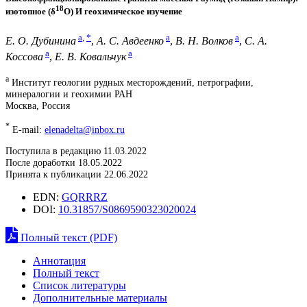
18
изотопное (δ
О) И геохимическое изучение
a
,
*
a
a
Е. О. Дубинина
,
А. С. Авдеенко
,
В. Н. Волков
,
С. А.
a
a
Коссова
,
Е. В. Ковальчук
a
Институт геологии рудных месторождений, петрографии,
минералогии и геохимии РАН
Москва, Россия
*
E-mail:
elenadelta@inbox.ru
Поступила в редакцию 11.03.2022
После доработки 18.05.2022
Принята к публикации 22.06.2022
EDN:
GQRRRZ
DOI:
10.31857/S0869590323020024
Полный текст (PDF)
Аннотация
Полный текст
Список литературы
Дополнительные материалы