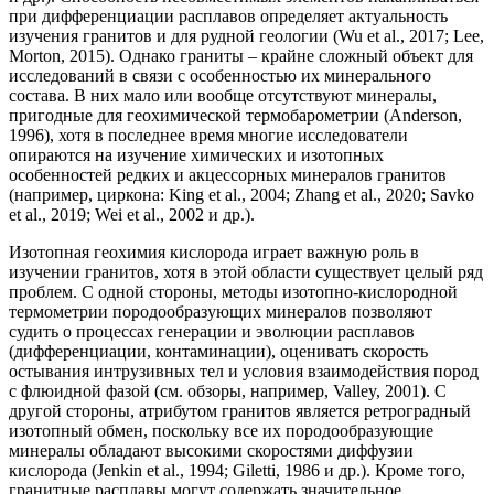
при дифференциации расплавов определяет актуальность
изучения гранитов и для рудной геологии (Wu et al., 2017; Lee,
Morton, 2015). Однако граниты – крайне сложный объект для
исследований в связи с особенностью их минерального
состава. В них мало или вообще отсутствуют минералы,
пригодные для геохимической термобарометрии (Anderson,
1996), хотя в последнее время многие исследователи
опираются на изучение химических и изотопных
особенностей редких и акцессорных минералов гранитов
(например, циркона: King et al., 2004; Zhang et al., 2020; Savko
et al., 2019; Wei et al., 2002 и др.).
Изотопная геохимия кислорода играет важную роль в
изучении гранитов, хотя в этой области существует целый ряд
проблем. С одной стороны, методы изотопно-кислородной
термометрии породообразующих минералов позволяют
судить о процессах генерации и эволюции расплавов
(дифференциации, контаминации), оценивать скорость
остывания интрузивных тел и условия взаимодействия пород
с флюидной фазой (см. обзоры, например, Valley, 2001). С
другой стороны, атрибутом гранитов является ретроградный
изотопный обмен, поскольку все их породообразующие
минералы обладают высокими скоростями диффузии
кислорода (Jenkin et al., 1994; Giletti, 1986 и др.). Кроме того,
гранитные расплавы могут содержать значительное