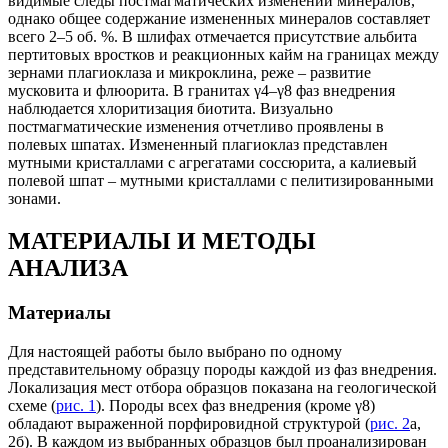
видимые следы постмагматических изменений минералов,
однако общее содержание измененных минералов составляет
всего 2–5 об. %. В шлифах отмечается присутствие альбита
пертитовых вростков и реакционных кайм на границах между
зернами плагиоклаза и микроклина, реже – развитие
мусковита и флюорита. В гранитах γ4–γ8 фаз внедрения
наблюдается хлоритизация биотита. Визуально
постмагматические изменения отчетливо проявлены в
полевых шпатах. Измененный плагиоклаз представлен
мутными кристаллами с агрегатами соссюрита, а калиевый
полевой шпат – мутными кристаллами с пелитизированными
зонами.
МАТЕРИАЛЫ И МЕТОДЫ
АНАЛИЗА
Материалы
Для настоящей работы было выбрано по одному
представительному образцу породы каждой из фаз внедрения.
Локализация мест отбора образцов показана на геологической
схеме (
рис. 1
). Породы всех фаз внедрения (кроме γ8)
обладают выраженной порфировидной структурой (
рис. 2
а,
2б). В каждом из выбранных образцов был проанализирован