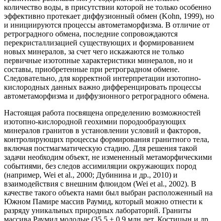
количество воды, в присутствии которой не только особенно
эффективно протекает диффузионный обмен (Kohn, 1999), но
и инициируются процессы автометаморфизма. В отличие от
ретроградного обмена, последние сопровождаются
перекристаллизацией существующих и формированием
новых минералов, за счет чего искажаются не только
первичные изотопные характеристики минералов, но и
составы, приобретенные при ретроградном обмене.
Следовательно, для корректной интерпретации изотопно-
кислородных данных важно дифференцировать процессы
автометаморфизма и диффузионного ретроградного обмена.
Настоящая работа посвящена определению возможностей
изотопно-кислородной геохимии породообразующих
минералов гранитов в установлении условий и факторов,
контролирующих процессы формирования гранитного тела,
включая постмагматическую стадию. Для решения такой
задачи необходим объект, не измененный метаморфическими
событиями, без следов ассимиляции окружающих пород
(например, Wei et al., 2000; Дубинина и др., 2010) и
взаимодействия с внешним флюидом (Wei et al., 2002). В
качестве такого объекта нами был выбран расположенный на
Южном Памире массив Раумид, который можно отнести к
разряду уникальных природных лабораторий. Граниты
массива Раумид молодые (35.5 ± 0.9 млн лет, Костицын и др.,