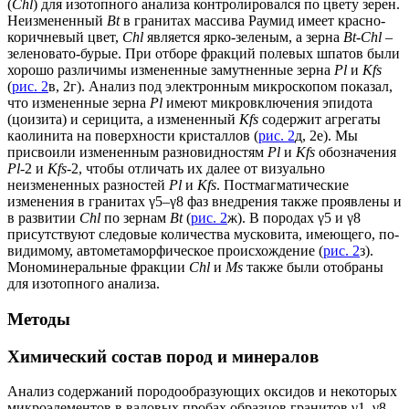
(
Chl
) для изотопного анализа контролировался по цвету зерен.
Неизмененный
Bt
в гранитах массива Раумид имеет красно-
коричневый цвет,
Chl
является ярко-зеленым, а зерна
Bt
-
Chl
–
зеленовато-бурые. При отборе фракций полевых шпатов были
хорошо различимы измененные замутненные зерна
Pl
и
Kfs
(
рис. 2
в, 2г). Анализ под электронным микроскопом показал,
что измененные зерна
Pl
имеют микровключения эпидота
(цоизита) и серицита, а измененный
Kfs
содержит агрегаты
каолинита на поверхности кристаллов (
рис. 2
д, 2е). Мы
присвоили измененным разновидностям
Pl
и
Kfs
обозначения
Pl
-2 и
Kfs
-2, чтобы отличать их далее от визуально
неизмененных разностей
Pl
и
Kfs
. Постмагматические
изменения в гранитах γ5–γ8 фаз внедрения также проявлены и
в развитии
Chl
по зернам
Bt
(
рис. 2
ж). В породах γ5 и γ8
присутствуют следовые количества мусковита, имеющего, по-
видимому, автометаморфическое происхождение (
рис. 2
з).
Мономинеральные фракции
Chl
и
Ms
также были отобраны
для изотопного анализа.
Методы
Химический состав пород и минералов
Анализ содержаний породообразующих оксидов и некоторых
микроэлементов в валовых пробах образцов гранитов γ1–γ8