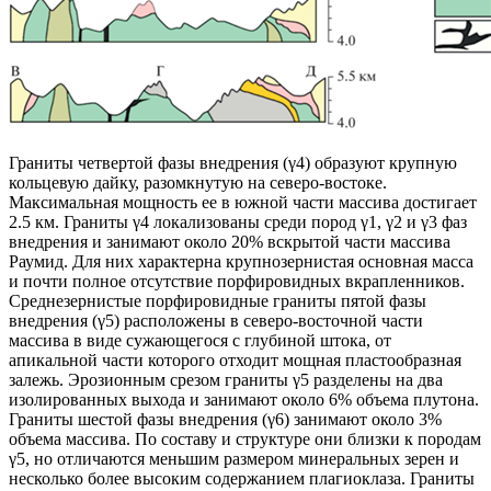
Граниты четвертой фазы внедрения (γ4) образуют крупную
кольцевую дайку, разомкнутую на северо-востоке.
Максимальная мощность ее в южной части массива достигает
2.5 км. Граниты γ4 локализованы среди пород γ1, γ2 и γ3 фаз
внедрения и занимают около 20% вскрытой части массива
Раумид. Для них характерна крупнозернистая основная масса
и почти полное отсутствие порфировидных вкрапленников.
Среднезернистые порфировидные граниты пятой фазы
внедрения (γ5) расположены в северо-восточной части
массива в виде сужающегося с глубиной штока, от
апикальной части которого отходит мощная пластообразная
залежь. Эрозионным срезом граниты γ5 разделены на два
изолированных выхода и занимают около 6% объема плутона.
Граниты шестой фазы внедрения (γ6) занимают около 3%
объема массива. По составу и структуре они близки к породам
γ5, но отличаются меньшим размером минеральных зерен и
несколько более высоким содержанием плагиоклаза. Граниты