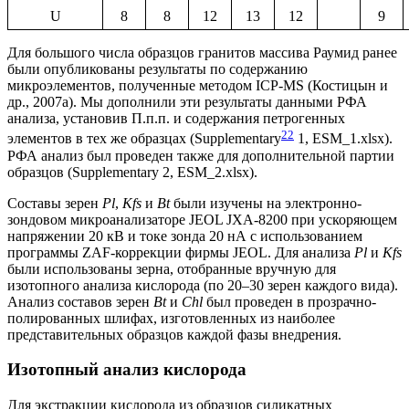
U
8
8
12
13
12
9
Для большого числа образцов гранитов массива Раумид ранее
были опубликованы результаты по содержанию
микроэлементов, полученные методом ICP-MS (Костицын и
др., 2007а). Мы дополнили эти результаты данными РФА
анализа, установив П.п.п. и содержания петрогенных
2
2
элементов в тех же образцах (Supplementary
1, ESM_1.xlsx).
РФА анализ был проведен также для дополнительной партии
образцов (Supplementary 2, ESM_2.xlsx).
Составы зерен
Pl
,
Kfs
и
Bt
были изучены на электронно-
зондовом микроанализаторе JEOL JXA-8200 при ускоряющем
напряжении 20 кВ и токе зонда 20 нА с использованием
программы ZAF-коррекции фирмы JEOL. Для анализа
Pl
и
Kfs
были использованы зерна, отобранные вручную для
изотопного анализа кислорода (по 20–30 зерен каждого вида).
Анализ составов зерен
Bt
и
Chl
был проведен в прозрачно-
полированных шлифах, изготовленных из наиболее
представительных образцов каждой фазы внедрения.
Изотопный анализ кислорода
Для экстракции кислорода из образцов силикатных