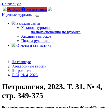
На главную
Вход
Регистрация
Научные журналы
Разделы сайта
Каталог журналов
по наименованию
по рубрике
Архивы выпусков
Подача рукописи
Отчеты и статистика
На главную
Электронные версии
Петрология
T. 31, № 4, 2023
Петрология, 2023, T. 31, № 4,
стр. 349-375
Высокофракционированные граниты массива Раумид (Южный Памир):