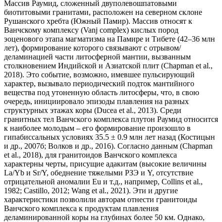
Массив Раумид, сложенный двуполевошпатовыми
биотитовыми гранитами, расположен на северном склоне
Рушанского хребта (Южный Памир). Массив относят к
Ванчскому комплексу (Vanj complex) кислых пород
эоценового этапа магматизма на Памире и Тибете (42–36 млн
лет), формирование которого связывают с отрывом/
деламинацией части литосферной мантии, вызванным
столкновением Индийской и Азиатской плит (Chapman et al.,
2018). Это событие, возможно, имевшее пульсирующий
характер, вызывало периодический подток мантийного
вещества под утоненную область литосферы, что, в свою
очередь, инициировало эпизоды плавления на разных
структурных этажах коры (Ducea et al., 2013). Среди
гранитных тел Ванчского комплекса плутон Раумид относится
к наиболее молодым – его формирование произошло в
гипабиссальных условиях 35.5 ± 0.9 млн лет назад (Костицын
и др., 2007б; Волков и др., 2016). Согласно данным (Chapman
et al., 2018), для гранитоидов Ванчского комплекса
характерны черты, присущие адакитам (высокие величины
La/Yb и Sr/Y, обеднение тяжелыми РЗЭ и Y, отсутствие
отрицательной аномалии Eu и т.д., например, Collins et al.,
1982; Castillo, 2012; Wang et al., 2021). Эти и другие
характеристики позволили авторам отнести гранитоиды
Ванчского комплекса к продуктам плавления
деламинированной коры на глубинах более 50 км. Однако,