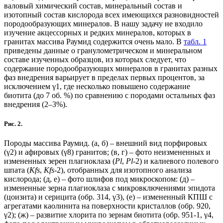
валовый химический состав, минеральный состав и
изотопный состав кислорода всех имеющихся разновидностей
породообразующих минералов. В нашу задачу не входило
изучение акцессорных и редких минералов, которых в
гранитах массива Раумид содержится очень мало. В
табл. 1
приведены данные о гранулометрическом и минеральном
составе изученных образцов, из которых следует, что
содержание породообразующих минералов в гранитах разных
фаз внедрения варьирует в пределах первых процентов, за
исключением γ1, где несколько повышено содержание
биотита (до 7 об. %) по сравнению с породами остальных фаз
внедрения (2–3%).
Рис. 2.
Породы массива Раумид. (a, б) – внешний вид порфировых
(γ2) и афировых (γ8) гранитов; (в, г) – фото неизмененных и
измененных зерен плагиоклаза (
Pl
,
Pl
-2) и калиевого полевого
шпата (
Kfs
,
Kfs
-2), отобранных для изотопного анализа
кислорода; (д, е) – фото шлифов под микроскопом: (д) –
измененные зерна плагиоклаза c микровключениями эпидота
(цоизита) и серицита (обр. 314, γ3), (е) – измененный КПШ с
агрегатами каолинита на поверхности кристаллов (обр. 920,
γ2); (ж) – развитие хлорита по зернам биотита (обр. 951-1, γ4,