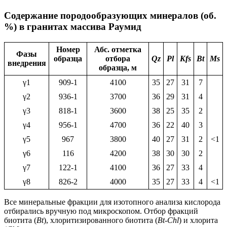
Содержание породообразующих минералов (об.
%) в гранитах массива Раумид
Номер
Абс. отметка
Фазы
образца
отбора
Qz
Pl
Kfs
Bt
Ms
внедрения
образца, м
γ1
909-1
4100
35
27
31
7
γ2
936-1
3700
36
29
31
4
γ3
818-1
3600
38
25
35
2
γ4
956-1
4700
36
22
40
3
γ5
967
3800
40
27
31
2
<1
γ6
116
4200
38
30
30
2
γ7
122-1
4100
36
27
33
4
γ8
826-2
4000
35
27
33
4
<1
Все минеральные фракции для изотопного анализа кислорода
отбирались вручную под микроскопом. Отбор фракций
биотита (
Bt
), хлоритизированного биотита (
Bt
-
Chl
) и хлорита