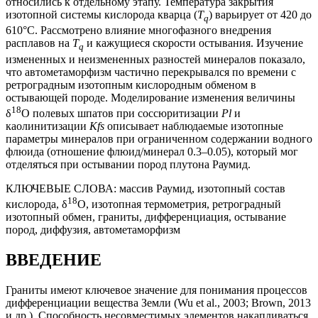
относились к отдельному этапу. Температура закрытия
изотопной системы кислорода кварца (
Т
) варьирует от 420 до
q
610°С. Рассмотрено влияние многофазного внедрения
расплавов на
Т
и кажущиеся скорости остывания. Изучение
q
измененных и неизмененных разностей минералов показало,
что автометаморфизм частично перекрывался по времени с
ретроградным изотопным кислородным обменом в
остывающей породе. Моделирование изменения величины
18
δ
О полевых шпатов при соссюритизации
Pl
и
каолинитизации
Kfs
описывает наблюдаемые изотопные
параметры минералов при ограниченном содержании водного
флюида (отношение флюид/минерал 0.3–0.05), который мог
отделяться при остывании пород плутона Раумид.
КЛЮЧЕВЫЕ СЛОВА:
массив Раумид, изотопный состав
18
кислорода, δ
О, изотопная термометрия, ретроградный
изотопный обмен, граниты, дифференциация, остывание
пород, диффузия, автометаморфизм
ВВЕДЕНИЕ
Граниты имеют ключевое значение для понимания процессов
дифференциации вещества Земли (Wu et al., 2003; Brown, 2013
и др.). Способность несовместимых элементов накапливаться