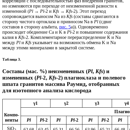
корреляции с последовательностью фаз внедрения гранитов,
но изменяются при переходе от неизмененной разности к
измененной (
Pl
→
Pl
-2 и
Kfs
→
Kfs
-2). Этот переход
сопровождается выносом Na из
Kfs
(составы сдвигаются в
сторону чистого ортоклаза и привносом Na в
Pl
(сдвиг
составов в сторону альбита,
рис. 5
а)). Одновременно
происходит обеднение Ca и K в
Pl
-2 и повышение содержания
калия в
Kfs
-2. Комплементарное перераспределение К и Na
между
Pl
и
Kfs
указывает на возможность обмена K и Na
между этими минералами в закрытой системе.
Таблица 3.
Составы (мас. %) неизмененных (
Pl
,
Kfs
) и
измененных (
Pl
-2,
Kfs
-2) плагиоклаза и полевого
шпата гранитов массива Раумид, отобранных
для изотопного анализа кислорода
γ1
γ2
γ3
γ4
Плагио
Компо-
ненты
Pl
Pl
-2
Pl
Pl
-2
Pl
Pl
-2
Pl
SiO
62.68
63.45
65.31
66.56
63.96
65.21
66.48