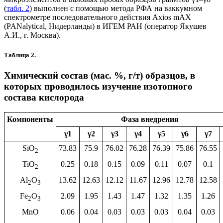
(
табл. 2
) выполнен с помощью метода РФА на ваккумном
спектрометре последовательного действия Axios mAX
(PANalytical, Нидерланды) в ИГЕМ РАН (оператор Якушев
А.И., г. Москва).
Таблица 2.
Химический состав (мас. %, г/т) образцов, в
которых проводилось изучение изотопного
состава кислорода
Компоненты
Фаза внедрения
γ1
γ2
γ3
γ4
γ5
γ6
γ7
SiO
73.83
75.9
76.02
76.28
76.39
75.86
76.55
2
TiO
0.25
0.18
0.15
0.09
0.11
0.07
0.1
2
Al
O
13.62
12.63
12.12
11.67
12.96
12.78
12.58
2
3
Fe
O
2.09
1.95
1.43
1.47
1.32
1.35
1.26
2
3
MnO
0.06
0.04
0.03
0.03
0.03
0.04
0.03