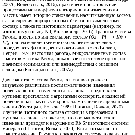
2007б; Волков и др., 2016), практически не затронутые
процессами метаморфизма и вторичными изменениями.
Массив имеет историю становления, насчитывающую восемь
фаз внедрения, породы которых близки по химическому
составу, а также по изотопным параметрам (например, по
изотопному составу Nd, Волков и др., 2016). Граниты массива
Раумид просты по минеральному составу (
Qz + Pl + + Kfs +
Bt
), причем количественное соотношение минералов в
породах всех фаз внедрения почти одинаково (Волков,
Негрей, 1974; настоящая работа). Микроэлементный состав
гранитов массива Раумид показывает отсутствие признаков
значимой ассимиляции или взаимодействия с внешним
флюидом (Костицын и др., 2007а).
Для гранитов массива Раумид отчетливо проявлены
визуально различимые постмагматические изменения
полевых шпатов: измененный плагиоклаз представлен
мутными кристаллами с агрегатами соссюрита, а калиевый
полевой шпат – мутными кристаллами с пелитизированными
зонами (Костицын, Волков, 1989; Шатагин, Волков, 2020).
Изучение изотопного состава стронция в прозрачном и
мутном плагиоклазе показало, что постмагматические
изменения приводят к нарушению Rb-Sr изотопной системы
минерала (Шатагин, Волков, 2020). Если рассматривать
граниты массива Раумид как закрытую систему, то вариации