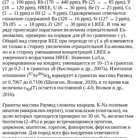
(27 → 106 ppm), Rb (170 → 440 ppm), Pb (25 → → 85 ppm), Y
(18 → 120 ppm), HREE, U (6 → 30 ppm), Be (5 → 25 ppm), Cs
(5 → 11 ppm) и Hf (2 → 9 ppm). Одновременно отмечается
снижение содержаний Ba (320 → 16 ppm), Sr (127 → 2 ppm),
Th (85 → → 18 ppm), Zr (207 → 30 ppm) и LREE. В том же
ряду происходит нарастание величины отрицательной Eu-
аномалии, примерно на порядок для γ8 по сравнению с γ1.
Общий вид спектров REE при переходе от γ1 к γ8 изменяется
не только в сторону увеличения отрицательной Eu-аномалии,
но и в сторону уменьшения концентраций LREE и
умеренного возрастания HREE. Значение La/Lu,
нормированное на хондрит, уменьшается от 10–15 в гранитах
γ1 до 0.2–1 в гранитах γ8 (Костицын и др., 2007а). Изотопное
87
86
отношение (
Sr/
Sr)
варьирует в гранитах массива Раумид
0
от 0.7067 до 0.7106 (Шатагин, Волков, 2020), в то время как
величина ε
(T) остается постоянной (–4.0, Волков и др.,
Nd
2016).
Граниты массива Раумид сложены кварцем, К-Na полевым
шпатом (микроклин-пертит), плагиоклазом (олигоклаз), на
долю которых приходится примерно по 30 об. %, железистым
биотитом (2–4%) и редко встречающимися ортитом,
цирконом, апатитом, торитом, флюоритом, фергюсонитом и
монацитом. Для пород всех фаз внедрения отмечаются