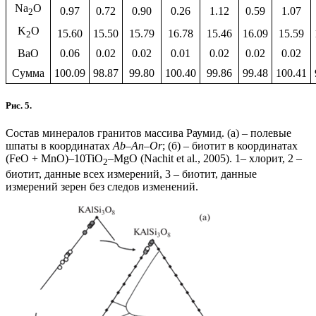
Na
O
0.97
0.72
0.90
0.26
1.12
0.59
1.07
2
K
O
15.60
15.50
15.79
16.78
15.46
16.09
15.59
2
BaO
0.06
0.02
0.02
0.01
0.02
0.02
0.02
Сумма
100.09
98.87
99.80
100.40
99.86
99.48
100.41
Рис. 5.
Состав минералов гранитов массива Раумид. (а) – полевые
шпаты в координатах
Ab–An–Or
; (б) – биотит в координатах
(FeO + MnO)–10TiO
–MgO (Nachit et al., 2005). 1– хлорит, 2 –
2
биотит, данные всех измерений, 3 – биотит, данные
измерений зерен без следов изменений.