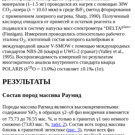
минералов (1–1.5 мг) проводился их нагрев с помощью 30W
CO
-лазера (λ = 10.63 мкм) в среде BrF
(метод фторирования
2
5
с применением лазерного нагрева, Sharp, 1990). Полученный
кислород очищался от примесей и остатков реагента и
plus
подавался в систему напуска масс-спектрометра “DELTA
”
(Finnigan). Измерения проводились относительно рабочего
эталона О
, изотопный состав которого калиброван в
2
международной шкале V-SMOW с помощью международных
стандартов NBS-28 (кварц
)
и UWG-2 (гранат) (Valley et al.,
1995). Воспроизводимость измерений по результатам
многократного анализа внутреннего стандарта кварца
18
POLARIS (δ
О = 13.0‰) составляет ±0.1‰ (1σ).
РЕЗУЛЬТАТЫ
Состав пород массива Раумид
Породы массива Раумид являются высококремниевыми:
содержание SiO
в образцах γ2–γ8 фаз внедрения изменяется
2
от 75.73 до 76.55 мас. %, и только в гранитах γ1 оно немного
снижено (73.83 мас. %,
табл. 2
). Состав всех пород массива
близок к гранитной эвтектике (
рис. 3
), точки всех фаз