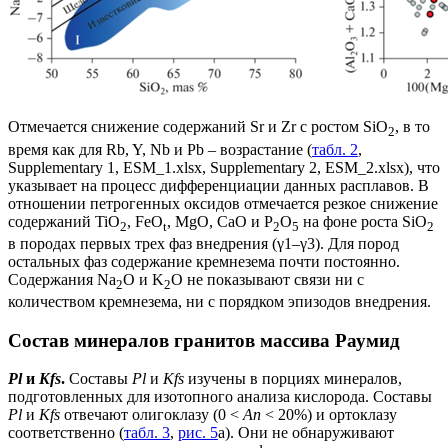
Отмечается снижение содержаний Sr и Zr с ростом SiO
, в то
2
время как для Rb, Y, Nb и Pb – возрастание (
табл. 2
,
Supplementary 1, ESM_1.xlsx, Supplementary 2, ESM_2.xlsx), что
указывает на процесс дифференциации данных расплавов. В
отношении петрогенных оксидов отмечается резкое снижение
содержаний TiO
, FeO
, MgO, CaO и P
O
на фоне роста SiO
2
t
2
5
2
в породах первых трех фаз внедрения (γ1–γ3). Для пород
остальных фаз содержание кремнезема почти постоянно.
Содержания Na
O и K
O не показывают связи ни с
2
2
количеством кремнезема, ни с порядком эпизодов внедрения.
Состав минералов гранитов массива Раумид
Pl
и
Kfs
.
Составы
Pl
и
Kfs
изучены в порциях минералов,
подготовленных для изотопного анализа кислорода. Составы
Pl
и
Kfs
отвечают олигоклазу (0 <
An
< 20%) и ортоклазу
соответственно (
табл. 3
,
рис. 5
а). Они не обнаруживают