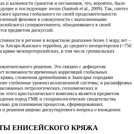
х и калиевости гранитов и песчаников, что, вероятно, было
щие и последующие эпохи (Santosh et al., 2009). Так, синтез
кого кратона глобального по своей продолжительности
 Выявленный феномен в совокупности с выполненными
озойского) суперконтинента, объединявшего в своей
ется предметом дискуссий.
ивности в регионе в возрастном диапазоне более 1 млpд лет –
ы Ангаро-Канского террейна, до среднего неопpотеpозоя (~750
ом кряже мезопротерозойских, в том числе гренвильских
окончательного решения. Это связано с дефицитом
ает возможности временных корреляций глобальных
о кряжа, сложенная древнейшими в Заангарье породами
олее глубинные уровни) коллизионной системы, и расшифровка
гласованных петрологических, геохимических и
и этого кристаллического комплекса является предметом
ождения пород ГМК и геохронологические свидетельства
олько для понимания процессов, сформировавших
в и решения широко дискутируемого вопроса о вхождении
ТЫ ЕНИСЕЙСКОГО КРЯЖА