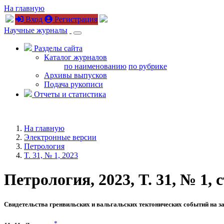
На главную
Вход
Регистрация
Научные журналы
Разделы сайта
Каталог журналов
по наименованию
по рубрике
Архивы выпусков
Подача рукописи
Отчеты и статистика
На главную
Электронные версии
Петрология
T. 31, № 1, 2023
Петрология, 2023, T. 31, № 1, с
Свидетельства гренвильских и вальгальских тектонических событий на з
*