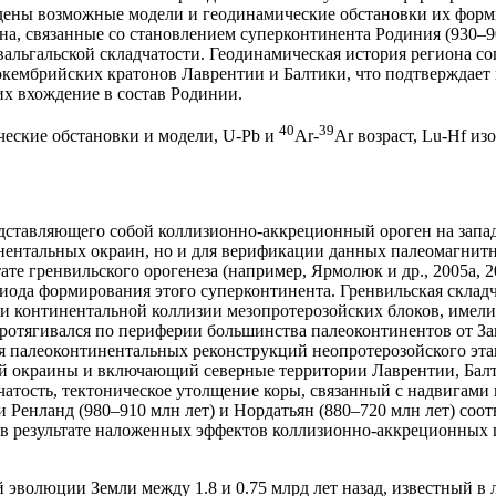
ждены возможные модели и геодинамические обстановки их форм
на, связанные со становлением суперконтинента Родиния (930–9
льгальской складчатости. Геодинамическая история региона со
кембрийских кратонов Лаврентии и Балтики, что подтверждает
х вхождение в состав Родинии.
40
39
ческие обстановки и модели, U-Pb и
Ar-
Ar возраст, Lu-Hf и
дставляющего собой коллизионно-аккреционный ороген на запад
ентальных окраин, но и для верификации данных палеомагнитн
тате гренвильского орогенеза (например, Ярмолюк и др., 2005а, 
ода формирования этого суперконтинента. Гренвильская складч
континентальной коллизии мезопротерозойских блоков, имели возра
протягивался по периферии большинства палеоконтинентов от За
м для палеоконтинентальных реконструкций неопротерозойского э
ской окраины и включающий северные территории Лаврентии, Бал
атость, тектоническое утолщение коры, связанный с надвигами
Ренланд (980–910 млн лет) и Нордатьян (880–720 млн лет) соот
 в результате наложенных эффектов коллизионно-аккреционных
волюции Земли между 1.8 и 0.75 млрд лет назад, известный в лите