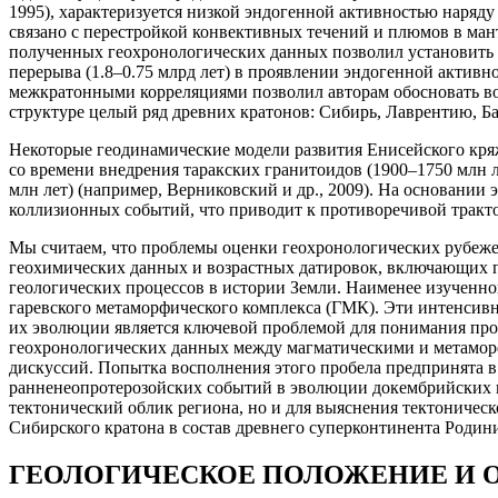
1995), характеризуется низкой эндогенной активностью наряду
связано с перестройкой конвективных течений и плюмов в мант
полученных геохронологических данных позволил установить 
перерыва (1.8–0.75 млрд лет) в проявлении эндогенной активн
межкратонными корреляциями позволил авторам обосновать во
структуре целый ряд древних кратонов: Сибирь, Лаврентию, Ба
Некоторые геодинамические модели развития Енисейского кряж
со времени внедрения таракских гранитоидов (1900–1750 млн 
млн лет) (например, Верниковский и др., 2009). На основании 
коллизионных событий, что приводит к противоречивой тракто
Мы считаем, что проблемы оценки геохронологических рубежей
геохимических данных и возрастных датировок, включающих п
геологических процессов в истории Земли. Наименее изученно
гаревского метаморфического комплекса (ГМК). Эти интенсив
их эволюции является ключевой проблемой для понимания проц
геохронологических данных между магматическими и метаморф
дискуссий. Попытка восполнения этого пробела предпринята в
ранненеопротерозойских событий в эволюции докембрийских к
тектонический облик региона, но и для выяснения тектониче
Сибирского кратона в состав древнего суперконтинента Родиния 
ГЕОЛОГИЧЕСКОЕ ПОЛОЖЕНИЕ И 