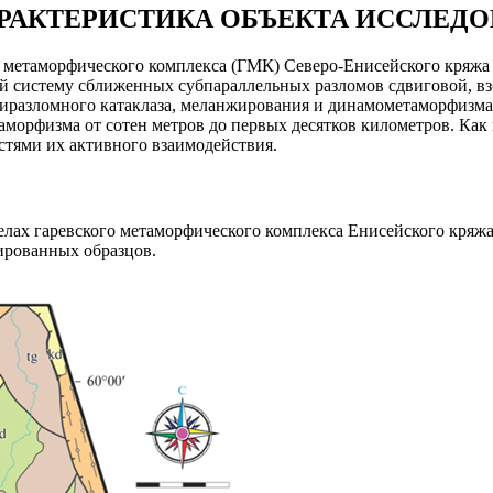
РАКТЕРИСТИКА ОБЪЕКТА ИССЛЕД
о метаморфического комплекса (ГМК) Северо-Енисейского кряжа 
ой систему сближенных субпараллельных разломов сдвиговой, 
иразломного катаклаза, меланжирования и динамометаморфизма 
аморфизма от сотен метров до первых десятков километров. Как
стями их активного взаимодействия.
лах гаревского метаморфического комплекса Енисейского кряжа, 
ированных образцов.