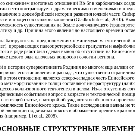
 со снижением изотопных отношений Rb-Sr в карбонатных осадка
ии и что контрастирует с драматическими изменениями в предыду
наличие в докембрийской истории развития южной части Сибирс
ости и процессов осадконакопления (Gladkochub et al., 2010).
зможность существования на Земле долгоживущего (транспротер
лтику и др. Причина этого явления до настоящего времени оста
а базируются на предположениях о минимуме магматической акт
лет), прорывающих палеопротерозойские гранулиты и амфиболит
этого в ряде работ был сделан вывод об отсутствии на Енисейск
вке целого ряда ключевых вопросов геологии региона.
 в истории суперконтинента Родиния во многом еще далеки от 
ериоды его становления и распада, что существенно ограничив
й в этом отношении является северо-западная часть Енисейског
но метаморфизованные толщи составляют инфраструктуру (наиб
ессов коллизионного тектогенеза в целом. Из-за отсутствия со
ическими событиями вопрос о возрасте и тектонической позици
 настоящей статье, в которой обсуждаются особенности происх
омплексов Енисейского кряжа. Такие исследования важны не т
ской эволюции подвижных поясов в обрамлении древних кратоно
(например, Li et al., 2008).
ОСНОВНЫЕ СТРУКТУРНЫЕ ЭЛЕМЕН