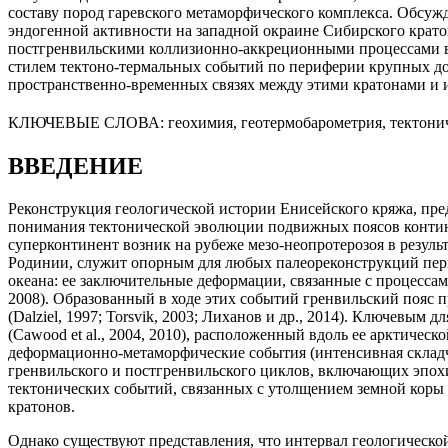
составу пород гаревского метаморфического комплекса. Обсу
эндогенной активности на западной окраине Сибирского крато
постгренвильскими коллизионно-аккреционными процессами ва
стилем тектоно-термальных событий по периферии крупных до
пространственно-временных связях между этими кратонами и и
КЛЮЧЕВЫЕ СЛОВА:
геохимия, геотермобарометрия, тектони
ВВЕДЕНИЕ
Реконструкция геологической истории Енисейского кряжа, пре
понимания тектонической эволюции подвижных поясов контин
суперконтинент возник на рубеже мезо-неопротерозоя в резуль
Родинии, служит опорным для любых палеореконструкций пери
океана: ее заключительные деформации, связанные с процессами 
2008). Образованный в ходе этих событий гренвильский пояс 
(Dalziel, 1997; Torsvik, 2003; Лиханов и др., 2014). Ключевы
(Cawood et al., 2004, 2010), расположенный вдоль ее арктиче
деформационно-метаморфические события (интенсивная складч
гренвильского и постгренвильского циклов, включающих эпохи 
тектонических событий, связанных с утолщением земной коры
кратонов.
Однако существуют представления, что интервал геологической э