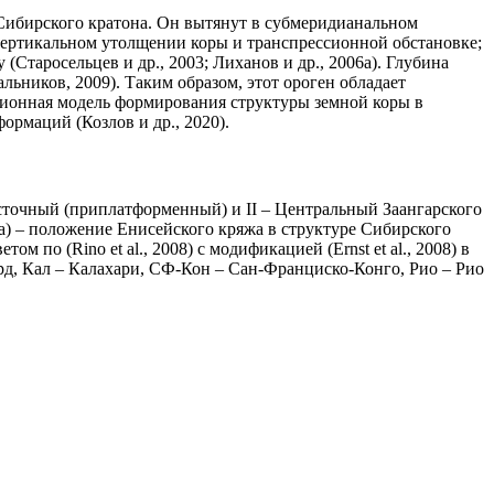
Сибирского кратона. Он вытянут в субмеридианальном
 вертикальном утолщении коры и транспрессионной обстановке;
Старосельцев и др., 2003; Лиханов и др., 2006а). Глубина
ьников, 2009). Таким образом, этот ороген обладает
изионная модель формирования структуры земной коры в
рмаций (Козлов и др., 2020).
осточный (приплатформенный) и II – Центральный Заангарского
a) – положение Енисейского кряжа в структуре Сибирского
по (Rino et al., 2008) c модификацией (Ernst et al., 2008) в
рд, Кал – Калахари, СФ-Кон – Сан-Франциско-Конго, Рио – Рио