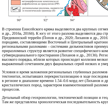
В строении Енисейского кряжа выделяются два крупных сег
и др., 2016а, 2016б). К югу от этого разлома выделяются дв
Предивинский террейн (Попов и др., 2020; Лиханов и др., 2016)
породами, составляющими Восточный и Центральный кратонны
региональными разломами – системами дизъюнктивов преимуще
приразломных структур является развитие специфического ком
субмеридианального простирания (Лиханов и др., 2013б). Ре
высокого порядка, вблизи которых происходит коллизия мелки
выраженный сочетанием двух фациальных серий низких и умеренн
Условия и время заложения региональных глубинных разломов
тектонитах, испытавших перекристаллизацию в ходе последо
в регионе в диапазоне времени 1.54–0.6 млрд лет (Лиханов и 
кристаллических пород, характером взаимоотношений разлом
процессов.
Детальный обзор геохронологии, тектонической позиции и геод
Там же представлена хронологическая последовательность кру