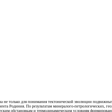
а не только для понимания тектонической эволюции подвижных 
нента Родиния. По результатам минералого-петрологических, г
ческим обстановкам и термодинамическим условиям формировани