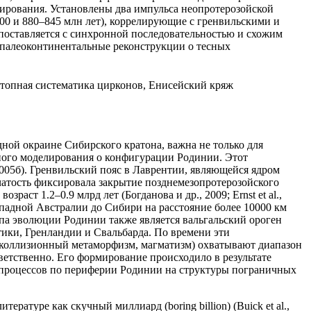
ирования. Установлены два импульса неопротерозойской
00 и 880–845 млн лет), коррелирующие с гренвильскими и
поставляется с синхронной последовательностью и схожим
 палеоконтинентальные реконструкции о тесных
зотопная систематика цирконов, Енисейский кряж
ной окраине Сибирского кратона, важна не только для
ого моделирования о конфигурации Родинии. Этот
2005б). Гренвильский пояс в Лаврентии, являющейся ядром
атость фиксировала закрытие позднемезопротерозойского
ст 1.2–0.9 млрд лет (Богданова и др., 2009; Ernst et al.,
падной Австралии до Сибири на расстояние более 10000 км
тапа эволюции Родинии также является вальгальский ороген
тики, Гренландии и Свальбарда. По времени эти
 коллизионный метаморфизм, магматизм) охватывают диапазон
ветственно. Его формирование происходило в результате
 процессов по периферии Родинии на структуры пограничных
ратуре как скучный миллиард (boring billion) (Buick et al.,