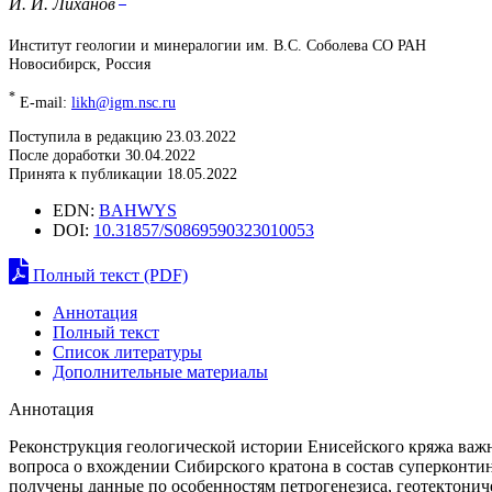
И. И. Лиханов
Институт геологии и минералогии им. В.С. Соболева СО РАН
Новосибирск, Россия
*
E-mail:
likh@igm.nsc.ru
Поступила в редакцию 23.03.2022
После доработки 30.04.2022
Принята к публикации 18.05.2022
EDN:
BAHWYS
DOI:
10.31857/S0869590323010053
Полный текст (PDF)
Аннотация
Полный текст
Список литературы
Дополнительные материалы
Аннотация
Реконструкция геологической истории Енисейского кряжа важн
вопроса о вхождении Сибирского кратона в состав суперконти
получены данные по особенностям петрогенезиса, геотектони