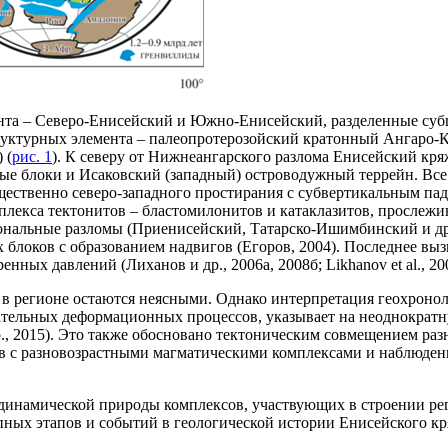
мента – Северо-Енисейский и Южно-Енисейский, разделенные 
а структурных элемента – палеопротерозойский кратонный Ангар
 (
рис. 1
). К северу от Нижнеангарского разлома Енисейский кр
е блоки и Исаковский (западный) островодужный террейн. Все
ственно северо-западного простирания с субвертикальным паде
плекса тектонитов – бластомилонитов и катаклазитов, прослежи
гиональные разломы (Приенисейский, Татарско-Ишимбинский и д
х блоков с образованием надвигов (Егоров, 2004). Последнее 
ых давлений (Лиханов и др., 2006а, 2008б; Likhanov et al., 200
 в регионе остаются неясными. Однако интерпретация геохроно
вательных деформационных процессов, указывает на неоднократ
др., 2015). Это также обосновано тектоническим совмещением р
ов с разновозрастными магматическими комплексами и наблюде
инамической природы комплексов, участвующих в строении регио
пных этапов и событий в геологической истории Енисейского к