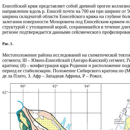
Енисейский кряж представляет собой древний ороген коллизи
направлении вдоль р. Енисей почти на 700 км при ширине от 50
ширина складчатой области Енисейского кряжа на глубине более
залегания поверхности Мохоровича под Енисейским кряжем по с
структурой с утолщенной корой, сохранившейся в течение длит
регионе подтверждается данными сейсмического профилировани
Рис. 1.
Местоположение района исследований на схематической тектон
сегмента; III – Южно-Енисейский (Ангаро-Канский) сегмент, 
кратона; (б) – конфигурация ядра Родинии и расположение подви
период ее стабилизации. Положение Сибирского кратона по (Ме
де ла Плато, З. Афр – Западная Африка, Р – Рокол.