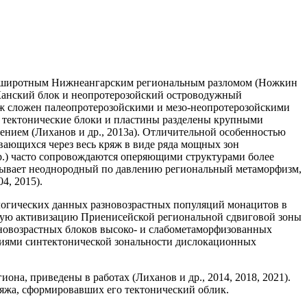
субширотным Нижнеангарским региональным разломом (Ножкин
о-Канский блок и неопротерозойский островодужный
яж сложен палеопротерозойскими и мезо-неопротерозойскими
 тектонические блоки и пластины разделены крупными
нием (Лиханов и др., 2013a). Отличительной особенностью
вающихся через весь кряж в виде ряда мощных зон
р.) часто сопровождаются оперяющими структурами более
вызывает неоднородный по давлению региональный метаморфизм,
4, 2015).
логических данных разновозрастных популяций монацитов в
ную активизацию Приенисейской региональной сдвиговой зоны
азновозрастных блоков высоко- и слабометаморфизованных
ниями синтектонической зональности дислокационных
на, приведены в работах (Лиханов и др., 2014, 2018, 2021).
ряжа, сформировавших его тектонический облик.