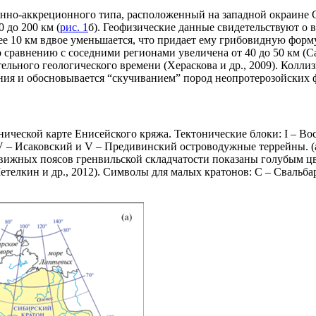
онно-аккреционного типа, расположенный на западной окраине 
 до 200 км (
рис. 1
б). Геофизические данные свидетельствуют о
 10 км вдвое уменьшается, что придает ему грибовидную форму (
равнению с соседними регионами увеличена от 40 до 50 км (Сал
ельного геологического времени (Хераскова и др., 2009). Колл
я и обосновывается “скучиванием” пород неопротерозойских фо
ической карте Енисейского кряжа. Тектонические блоки: I – В
IV – Исаковский и V – Предивинский островодужные террейны. (
жных поясов гренвильской складчатости показаны голубым цветом 
телкин и др., 2012). Символы для малых кратонов: С – Свальба