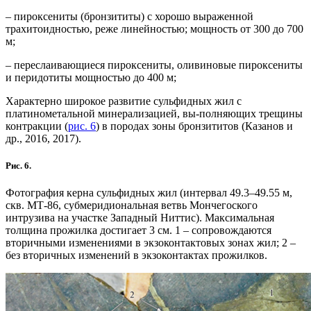
– пироксениты (бронзититы) с хорошо выраженной
трахитоидностью, реже линейностью; мощность от 300 до 700
м;
– переслаивающиеся пироксениты, оливиновые пироксениты
и перидотиты мощностью до 400 м;
Характерно широкое развитие сульфидных жил с
платинометальной минерализацией, вы-полняющих трещины
контракции (
рис. 6
) в породах зоны бронзититов (Казанов и
др., 2016, 2017).
Рис. 6.
Фотография керна сульфидных жил (интервал 49.3–49.55 м,
скв. МТ-86, субмеридиональная ветвь Мончегоского
интрузива на участке Западный Ниттис). Максимальная
толщина прожилка достигает 3 см. 1 – сопровождаются
вторичными изменениями в экзоконтактовых зонах жил; 2 –
без вторичных изменений в экзоконтактах прожилков.