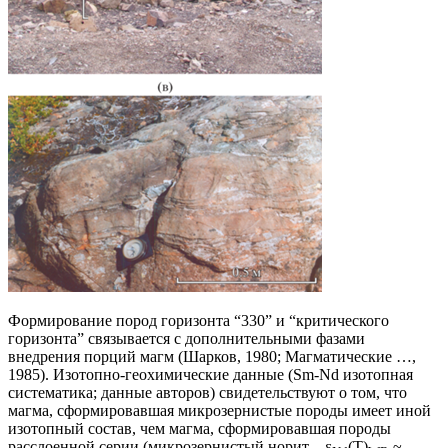
Формирование пород горизонта “330” и “критического
горизонта” связывается с дополнительными фазами
внедрения порций магм (Шарков, 1980; Магматические …,
1985). Изотопно-геохимические данные (Sm-Nd изотопная
систематика; данные авторов) свидетельствуют о том, что
магма, сформировавшая микрозернистые породы имеет иной
изотопный состав, чем магма, сформировавшая породы
расслоенной серии (микрозернистый норит – ε
(Т)
~