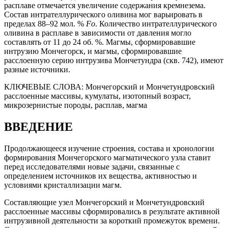
расплаве отмечается увеличение содержания кремнезема.
Состав интрателлурического оливина мог варьировать в
пределах 88–92 мол. %
Fo
. Количество интрателлурического
оливина в расплаве в зависимости от давления могло
составлять от 11 до 24 об. %. Магмы, сформировавшие
интрузию Мончегорск, и магмы, сформировавшие
расслоенную серию интрузива Мончетундра (скв. 742), имеют
разные источники.
КЛЮЧЕВЫЕ СЛОВА:
Мончегорский и Мончетундровский
расслоенные массивы, кумулаты, изотопный возраст,
микрозернистые породы, расплав, магма
ВВЕДЕНИЕ
Продолжающееся изучение строения, состава и хронологии
формирования Мончегорского магматического узла ставит
перед исследователями новые задачи, связанные с
определением источников их вещества, активностью и
условиями кристаллизации магм.
Составляющие узел Мончегорский и Мончетундровский
расслоенные массивы сформировались в результате активной
интрузивной деятельности за короткий промежуток времени.