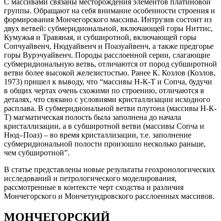
С массивами связаны месторождения элементов платиновой
группы. Обращают на себя внимание особенности строения и
формирования Мончегорского массива. Интрузив состоит из
двух ветвей: субмеридиональной, включающей горы Ниттис,
Кумужья и Травяная, и субширотной, включающей горы
Сопчуайвенч, Нюдуайвенч и Поазуайвенч, а также предгорье
горы Вурэчуайвенч. Породы расслоенной серии, слагающие
субмеридиональную ветвь, отличаются от пород субширотной
ветви более высокой железистостью. Ранее К. Козлов (Козлов,
1973) пришел к выводу, что “массивы Н-К-Т и Сопча, будучи
в общих чертах очень схожими по строению, отличаются в
деталях, что связано с условиями кристаллизации исходного
расплава. В субмеридиональной ветви плутона (массивы Н‑К-
Т) магматическая полость была заполнена до начала
кристаллизации, а в субширотной ветви (массивы Сопча и
Нюд–Поаз) – во время кристаллизации, т.е. заполнение
субмеридиональной полости произошло несколько раньше,
чем субширотной”.
В статье представлены новые результаты геохронологических
исследований и петрологического моделирования,
рассмотренные в контексте черт сходства и различия
Мончегорского и Мончетундровского расслоенных массивов.
МОНЧЕГОРСКИЙ