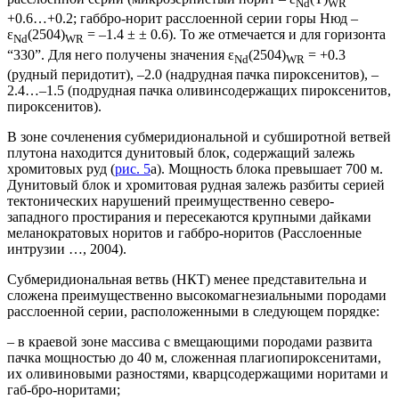
Nd
WR
+0.6…+0.2; габбро-норит расслоенной серии горы Нюд –
ε
(2504)
= –1.4 ± ± 0.6). То же отмечается и для горизонта
Nd
WR
“330”. Для него получены значения ε
(2504)
= +0.3
Nd
WR
(рудный перидотит), –2.0 (надрудная пачка пироксенитов), –
2.4…–1.5 (подрудная пачка оливинсодержащих пироксенитов,
пироксенитов).
В зоне сочленения субмеридиональной и субширотной ветвей
плутона находится дунитовый блок, содержащий залежь
хромитовых руд (
рис. 5
а). Мощность блока превышает 700 м.
Дунитовый блок и хромитовая рудная залежь разбиты серией
тектонических нарушений преимущественно северо-
западного простирания и пересекаются крупными дайками
меланократовых норитов и габбро-норитов (Расслоенные
интрузии …, 2004).
Субмеридиональная ветвь (НКТ) менее представительна и
сложена преимущественно высокомагнезиальными породами
расслоенной серии, расположенными в следующем порядке:
– в краевой зоне массива с вмещающими породами развита
пачка мощностью до 40 м, сложенная плагиопироксенитами,
их оливиновыми разностями, кварцсодержащими норитами и
габ-бро-норитами;