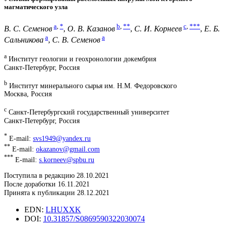
магматического узла
a
,
*
b
,
**
c
,
***
В. С. Семенов
,
О. В. Казанов
,
С. И. Корнеев
,
Е. Б.
a
a
Сальникова
,
С. В. Семенов
a
Институт геологии и геохронологии докембрия
Санкт-Петербург, Россия
b
Институт минерального сырья им. Н.М. Федоровского
Москва, Россия
c
Санкт-Петербургский государственный университет
Санкт-Петербург, Россия
*
E-mail:
svs1949@yandex.ru
**
E-mail:
okazanov@gmail.com
***
E-mail:
s.korneev@spbu.ru
Поступила в редакцию 28.10.2021
После доработки 16.11.2021
Принята к публикации 28.12.2021
EDN:
LHUXXK
DOI:
10.31857/S0869590322030074