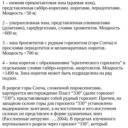
1 – нижняя приконтактовая зона (краевая зона),
представленная габбро-норитами, норитами, перидотитами.
Мощность ~50 м;
2 – ультраосновная зона, представленная оливинитами
(дунитами), гарцбургитами, слоями хромититов. Мощность
~600 м;
3 – зона бронзититов с рудным горизонтом (гора Сопча) и
прослоями перидотитов и меланократовых норитов.
Мощность ~700 м;
4 – зона норитов с образованиями “критического горизонта” и
отдельными слоями габбро-норитов, анортозитов. Мощность
>1400 м. Зона норитов может быть подразделена на ряд
подзон.
В разрезе горы Сопча, сложенной пироксенитами,
картируется месторождение Пласт “330” (далее горизонт
“330”), представляющее собой рудный горизонт. Причем, на
западном склоне горы для горизонта “330” установлено
выдержанное залегание, а на восточном и юго-восточном
склонах он представлен в форме удлиненных линз
(Расслоенные интрузии …, 2004). В пределах изученного
вертикального разреза через горизонт “330”, который