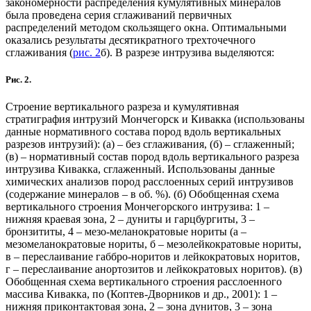
закономерности распределения кумулятивных минералов
была проведена серия сглаживаний первичных
распределений методом скользящего окна. Оптимальными
оказались результаты десятикратного трехточечного
сглаживания (
рис. 2
б). В разрезе интрузива выделяются:
Рис. 2.
Строение вертикального разреза и кумулятивная
стратиграфия интрузий Мончегорск и Кивакка (использованы
данные нормативного состава пород вдоль вертикальных
разрезов интрузий): (а) – без сглаживания, (б) – сглаженный;
(в) – нормативный состав пород вдоль вертикального разреза
интрузива Кивакка, сглаженный. Использованы данные
химических анализов пород расслоенных серий интрузивов
(содержание минералов – в об. %). (б) Обобщенная схема
вертикального строения Мончегорского интрузива: 1 –
нижняя краевая зона, 2 – дуниты и гарцбургиты, 3 –
бронзититы, 4 – мезо-меланократовые нориты (а –
мезомеланократовые нориты, б – мезолейкократовые нориты,
в – переслаивание габбро-норитов и лейкократовых норитов,
г – переслаивание анортозитов и лейкократовых норитов). (в)
Обобщенная схема вертикального строения расслоенного
массива Кивакка, по (Коптев-Дворников и др., 2001): 1 –
нижняя приконтактовая зона, 2 – зона дунитов, 3 – зона