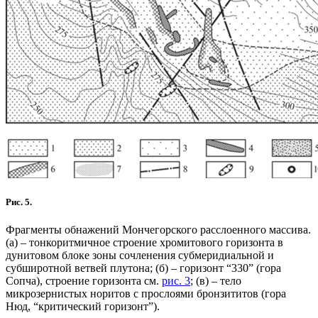
Рис. 5.
Фрагменты обнажений Мончегорского расслоенного массива.
(а) – тонкоритмичное строение хромитового горизонта в
дунитовом блоке зоны сочленения субмеридиальной и
субширотной ветвей плутона; (б) – горизонт “330” (гора
Сопча), строение горизонта см.
рис. 3
; (в) – тело
микрозернистых норитов с прослоями бронзититов (гора
Нюд, “критический горизонт”).