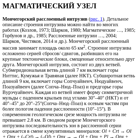
МАГМАТИЧЕСКИЙ УЗЕЛ
Мончегорский расслоенный интрузив
(
рис. 1
). Детальное
описание строения интрузива можно найти во многих
работах (Козлов, 1973; Шарков, 1980; Магматические …, 1985;
Горбунов и др., 1985; Расслоенные интрузии …, 2004;
Шарков, Чистяков, 2014 и др.). Мончегорский расслоенный
2
массив занимает площадь около 65 км
. Строение интрузива
осложнено серией сбросов/ сдвигов, разбивших его на
крупные тектонические блоки, смещенные относительно друг
друга. Мончегорский интрузив, состоит из двух ветвей.
Субмеридиональная ветвь длиной 7 км включает горы
Ниттис, Кумужья и Травяная (далее НКТ). Субширотная ветвь
длиной 9 км, включает горы Сопчуайвенч, Нюдуайвенч,
Поазуайвенч (далее Сопча–Нюд–Поаз) и предгорье горы
Вурэчуайвенч. Каждая из ветвей имеет форму симметричной
мульды с падением крыльев под углами 30°–40° (НКТ) и от
40°–45° до 20°–25°(Сопча–Нюд–Поаз) к осевым частям при
более пологом падении расслоенности (10°–15°). В
современном геологическом срезе мощность интрузива не
превышает 2.8 км. В сводном разрезе Мончегорского
интрузива последовательность зон в расслоенной серии
отражается в смене кумулятивных минералов:
Ol + Crt
→
Ol
+ Opx +
(–
Crt
) → (–
Ol
)
+ Opx
→
→
Ol + Opx + Pl
→
Opx +