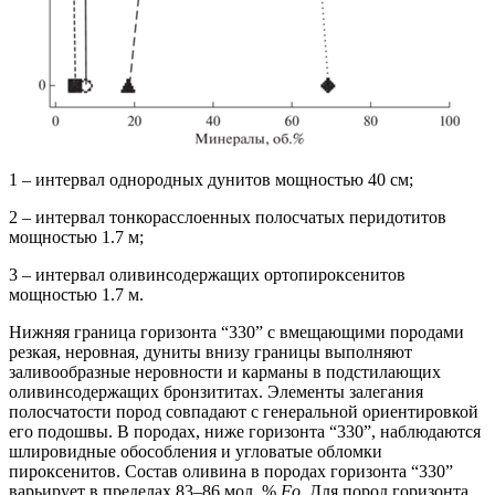
1 – интервал однородных дунитов мощностью 40 см;
2 – интервал тонкорасслоенных полосчатых перидотитов
мощностью 1.7 м;
3 – интервал оливинсодержащих ортопироксенитов
мощностью 1.7 м.
Нижняя граница горизонта “330” с вмещающими породами
резкая, неровная, дуниты внизу границы выполняют
заливообразные неровности и карманы в подстилающих
оливинсодержащих бронзититах. Элементы залегания
полосчатости пород совпадают с генеральной ориентировкой
его подошвы. В породах, ниже горизонта “330”, наблюдаются
шлировидные обособления и угловатые обломки
пироксенитов. Состав оливина в породах горизонта “330”
варьирует в пределах 83–86 мол. %
Fo
. Для пород горизонта