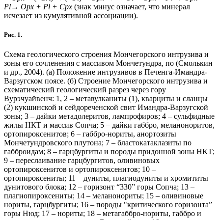
Pl
→
Opx + Pl + Cpx
(знак минус означает, что минерал
исчезает из кумулятивной ассоциации).
Рис. 1.
Схема геологического строения Мончегорского интрузива и
зоны его сочленения с массивом Мончетундра, по (Смолькин
и др., 2004). (а) Положение интрузивов в Печенга-Имандра-
Варзугском поясе. (б) Строение Мончегорского интрузива и
схематический геологический разрез через гору
Вурэчуайвенч: 1, 2 – метавулканиты (1), кварциты и сланцы
(2) кукшинской и сейдореченской свит Имандра-Варзугской
зоны; 3 – дайки метадолеритов, лампрофиров; 4 – сульфидные
жилы НКТ и массив Сопча; 5 – дайки габбро, меланоноритов,
ортопироксенитов; 6 – габбро-нориты, анортозиты
Мончетундровского плутона; 7 – бластокатаклазиты по
габброидам; 8 – гарцбургиты и породы придонной зоны НКТ;
9 – переслаивание гарцбургитов, оливиновых
ортопироксенитов и ортопироксенитов; 10 –
ортопироксениты; 11 – дуниты, плагиодуниты и хромититы
дунитового блока; 12 – горизонт “330” горы Сопча; 13 –
плагиопироксениты; 14 – меланонориты; 15 – оливиновые
нориты, гарцбургиты; 16 – породы "критического горизонта”
горы Нюд; 17 – нориты; 18 – метагаббро-нориты, габбро и