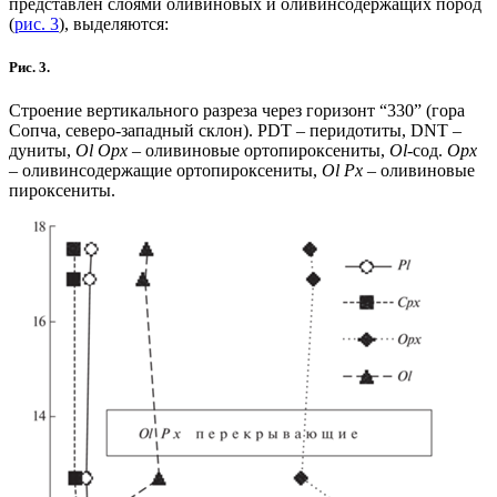
представлен слоями оливиновых и оливинсодержащих пород
(
рис. 3
), выделяются:
Рис. 3.
Строение вертикального разреза через горизонт “330” (гора
Сопча, северо-западный склон). PDT – перидотиты, DNT –
дуниты,
Ol
Opx
– оливиновые ортопироксениты,
Ol
-сод.
Opx
– оливинсодержащие ортопироксениты,
Ol
Px
– оливиновые
пироксениты.