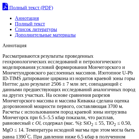
Полный текст (PDF)
Аннотация
Полный текст
Список литературы
Дополнительные материалы
Аннотация
Рассматриваются результаты проведенных
геохронологических исследований и петрологического
моделирования условий формирования Мончегорского и
Мончетундровского расслоенных массивов. Изотопное U-Pb
ID-TIMS датирование циркона из норитов краевой зоны горы
Ниттис дало результат 2506 ± 7 млн лет, совпадающий с
данными предшествующих исследований аналогичных пород
на других участках. На основе сравнения разрезов
Мончегорского массива и массива Кивакка сделана оценка
доэрозионной мощности первого, составляющая 3700 м.
Расчеты с использованием пород краевой зоны интрузива
Мончегорск при 6.5–5.5 кбар показали, что расплав,
равновесный с
Ol
, содержал (мас. %): SiO
≤ 55, TiO
≤ 0.50,
2
2
MgO ≤ 14. Температура исходной магмы при этом могла быть
°
равна 1390
С. При давлении ниже 6.5 кбар в полученном