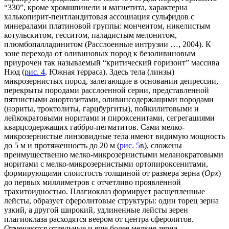
“330”, кроме хромшпинели и магнетита, характерна
халькопирит-пентландитовая ассоциация сульфидов с
минералами платиновой группы: мончеитом, никелистым
котульскитом, гесситом, паладистым мелонитом,
плюмбопалладинитом (Расслоенные интрузии …, 2004). К
зоне перехода от оливиновых пород к безоливиновым
приурочен так называемый “критический горизонт” массива
Нюд (
рис. 4
, Южная терраса). Здесь тела (линзы)
микрозернистых пород, залегающие в основании депрессии,
перекрыты породами расслоенной серии, представленной
пятнистыми анортозитами, оливинсодержащими породами
(нориты, троктолиты, гарцбургиты), пойкилитовыми и
лейкократовыми норитами и пироксенитами, сегрегациями
кварцсодержащих габбро-пегматитов. Сами мелко-
микрозернистые линзовидные тела имеют видимую мощность
до 5 м и протяженность до 20 м (
рис. 5
в), сложены
преимущественно мелко-микрозернистыми меланократовыми
норитами с мелко-микрозернистыми ортопироксенитами,
формирующими слоистость толщиной от размера зерна (
Орх
)
до первых миллиметров с отчетливо проявленной
трахитоидностью. Плагиоклаз формирует расщепленные
лейсты, образует сферолитовые структуры: один торец зерна
узкий, а другой широкий, удлиненные лейсты зерен
плагиоклаза расходятся веером от центра сферолитов.
Отмечаются отдельные и еще более мелкие зерна