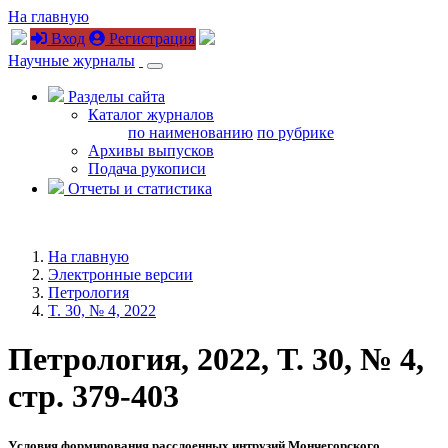
На главную
Вход
Регистрация
Научные журналы
Разделы сайта
Каталог журналов
по наименованию
по рубрике
Архивы выпусков
Подача рукописи
Отчеты и статистика
На главную
Электронные версии
Петрология
T. 30, № 4, 2022
Петрология, 2022, T. 30, № 4,
стр. 379-403
Условия формирования расслоенных интрузий Мончегорского