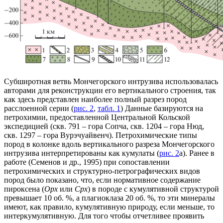
Субширотная ветвь Мончегорского интрузива использовалась
авторами для реконструкции его вертикального строения, так
как здесь представлен наиболее полный разрез пород
расслоенной серии (
рис. 2
,
табл. 1
) Данные базируются на
петрохимии, предоставленной Центральной Кольской
экспедицией (скв. 791 – гора Сопча, скв. 1204 – гора Нюд,
скв. 1297 – гора Вурэчуайвенч). Петрохимические типы
пород в колонке вдоль вертикального разреза Мончегорского
интрузива интерпретированы как кумулаты (
рис. 2
а). Ранее в
работе (Семенов и др., 1995) при сопоставлении
петрохимических и структурно-петрографических видов
пород было показано, что, если нормативное содержание
пироксена (
Opx
или
Cpx
) в породе с кумулятивной структурой
превышает 10 об. %, а плагиоклаза 20 об. %, то эти минералы
имеют, как правило, кумулятивную природу, если меньше, то
интеркумулятивную. Для того чтобы отчетливее проявить