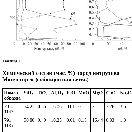
Таблица 1.
Химический состав (мас. %) пород интрузива
Мончегорск (субширотная ветвь)
Номер
SiO
TiO
Al
O
FeO
MnO
MgO
CaO
Na
O
2
2
2
3
2
образца
791-
54.22
0.56
16.06
0.01
0.11
7.11
7.26
3.5
1147.
791-
50.80
0.40
10.25
0.01
0.18
16.44
8.33
1.3
1135.