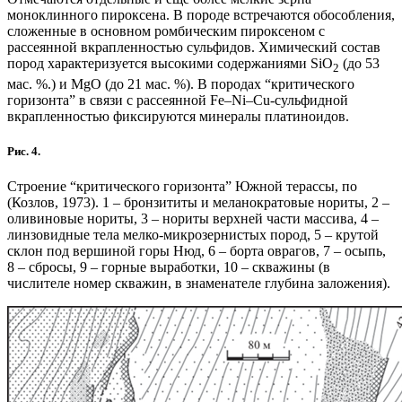
моноклинного пироксена. В породе встречаются обособления,
сложенные в основном ромбическим пироксеном с
рассеянной вкрапленностью сульфидов. Химический состав
пород характеризуется высокими содержаниями SiO
(до 53
2
мас. %.) и MgO (до 21 мас. %). В породах “критического
горизонта” в связи с рассеянной Fe–Ni–Cu-сульфидной
вкрапленностью фиксируются минералы платиноидов.
Рис. 4.
Строение “критического горизонта” Южной терассы, по
(Козлов, 1973). 1 – бронзититы и меланократовые нориты, 2 –
оливиновые нориты, 3 – нориты верхней части массива, 4 –
линзовидные тела мелко-микрозернистых пород, 5 – крутой
склон под вершиной горы Нюд, 6 – борта оврагов, 7 – осыпь,
8 – сбросы, 9 – горные выработки, 10 – скважины (в
числителе номер скважин, в знаменателе глубина заложения).