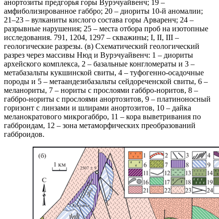
анортозиты предгорья горы Вурэчуайвенч; 19 –
амфиболизированное габбро; 20 – диориты 10-й аномалии;
21–23 – вулканиты кислого состава горы Арваренч; 24 –
разрывные нарушения; 25 – места отбора проб на изотопные
исследования. 791, 1204, 1297 – скважины; I, II, III –
геологические разрезы. (в) Схематический геологический
разрез через массивы Нюд и Вурэчуайвенч: 1 – диориты
архейского комплекса, 2 – базальные конгломераты и 3 –
метабазальты кукшинской свиты, 4 – туфогенно-осадочные
породы и 5 – метаандезибазальты сейдореченской свиты, 6 –
меланориты, 7 – нориты с прослоями габбро-норитов, 8 –
габбро-нориты с прослоями анортозитов, 9 – платиноносный
горизонт с линзами и шлирами анортозитов, 10 – дайка
меланократового микрогаббро, 11 – кора выветривания по
габброидам, 12 – зона метаморфических преобразований
габброидов.