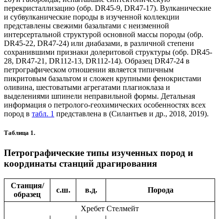
перекристаллизацию (обр. DR45-9, DR47-17). Вулканические
и субвулканические породы в изученной коллекции
представлены свежими базальтами с неизменной
интерсертальной структурой основной массы породы (обр.
DR45-22, DR47-24) или диабазами, в различной степени
сохранившими признаки долеритовой структуры (обр. DR45-
28, DR47-21, DR112-13, DR112-14). Образец DR47-24 в
петрографическом отношении является типичным
пикритовым базальтом и сложен крупными фенокристами
оливина, шестоватыми агрегатами плагиоклаза и
выделениями шпинели неправильной формы. Детальная
информация о петролого-геохимических особенностях всех
пород в
табл. 1
представлена в (Силантьев и др., 2018, 2019).
Таблица 1.
Петрографические типы изученных пород и
координаты станций драгирования
Станция/
с.ш.
в.д.
Порода
образец
Хребет Стелмейт