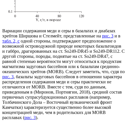
Вариации содержания меди и серы в базальтах и диабазах
хребтов Ширшова и Стелмейт, представленные на
рис. 3
и в
табл. 2, c
одной стороны, подтверждают предположение о
возможной островодужной природе некоторых базальтоидов
и габбро, драгированных на ст. So249-DR45 и So249-DR112. С
другой стороны, породы, поднятые на ст. So249-DR47, с
равной степенью вероятности могут относиться к продуктам
магматизма задуговых бассейнов или к базальтам срединно-
океанических хребтов (MORB). Следует заметить, что, судя по
рис. 3
, базальты задуговых бассейнов в отношении характера
распределения содержания меди и серы практически не
отличаются от MORB. Вместе с тем, судя по данным,
приведенным в (Миронов, Портнягин, 2018), средний состав
первичных супрасубдукционных расплавов (например,
Толбачинского Дола – Восточный вулканический фронт
Камчатки) характеризуется существенно более высокой
концентрацией меди, чем в родительских для MORB
расплавах (
рис. 3
).