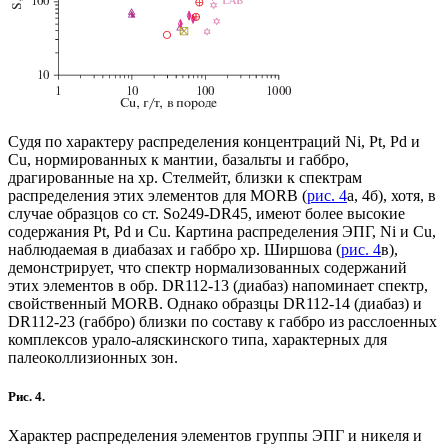
Судя по характеру распределения концентраций Ni, Pt, Pd и
Cu, нормированных к мантии, базальты и габбро,
драгированные на хр. Стелмейт, близки к спектрам
распределения этих элементов для MORB (
рис. 4
а, 4б), хотя, в
случае образцов со ст. So249-DR45, имеют более высокие
содержания Pt, Pd и Cu. Картина распределения ЭПГ, Ni и Cu,
наблюдаемая в диабазах и габбро хр. Ширшова (
рис. 4
в),
демонстрирует, что спектр нормализованных содержаний
этих элементов в обр. DR112-13 (диабаз) напоминает спектр,
свойственный MORB. Однако образцы DR112-14 (диабаз) и
DR112-23 (габбро) близки по составу к габбро из расслоенных
комплексов урало-аляскинского типа, характерных для
палеоколлизионных зон.
Рис. 4.
Характер распределения элементов группы ЭПГ и никеля и