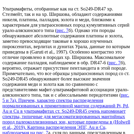
Ультрамафиты, отобранные как на ст. So249-DR47 хр.
Стелмейт, так и на хр. Ширшова, обладают содержаниями
никеля, платины, палладия, золота и меди, близкими к
характерным для ультраосновных пород кумулятивных серий
урало-аляскинского типа (
рис. 7
б). Однако эти породы
обнаруживают абсолютные содержания платины и золота,
заметно превосходящие таковые в хорошо изученных
пироксенитах, верлитах и дунитах Урала, данные по которым
приведены в (Garuti et al., 1997). Особенно контрастно это
отличие проявлено в породах хр. Ширшова. Максимальное
содержание палладия, наблюдаемое в обр. DR47-6 (
рис. 7
б),
вероятно, отражает присутствие пентландита в этой породе.
Примечательно, что все образцы ультраосновных пород со ст.
So249-DR45 обнаруживают более высокие значения
содержания меди и золота как по сравнению с
представителями мафит-ультрамафитовой ассоциации урало-
аляскинского типа, так и с абиссальными перидотитами (
рис.
5 и 7
а). Причем, характер спектра распределения
нормализованных к примитивной мантии содержаний Pt, Pd,
Au и Cu в ультрамафитах ст. So249-DR45 очень напоминает
спектры, типичные для метасоматизированных мантийных
пород палеоколлизионных зон, которые приведены в (Holwell
et al., 2019). Картина распределения ЭПГ, Au и Cu,
наблюдаемая на
рис. 7
а, судя по данным, представленным в