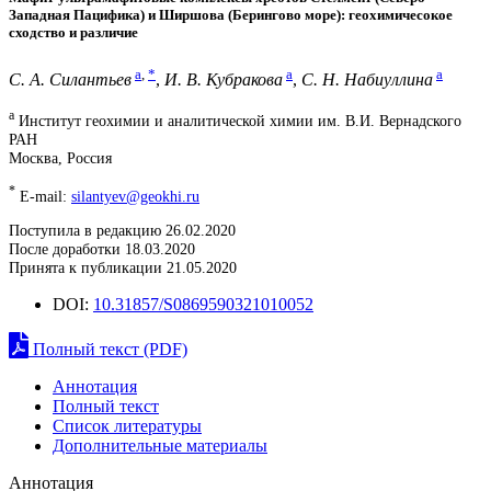
Западная Пацифика) и Ширшова (Берингово море): геохимичесокое
сходство и различие
a
,
*
a
a
С. А. Силантьев
,
И. В. Кубракова
,
С. Н. Набиуллина
a
Институт геохимии и аналитической химии им. В.И. Вернадского
РАН
Москва, Россия
*
E-mail:
silantyev@geokhi.ru
Поступила в редакцию 26.02.2020
После доработки 18.03.2020
Принята к публикации 21.05.2020
DOI:
10.31857/S0869590321010052
Полный текст (PDF)
Аннотация
Полный текст
Список литературы
Дополнительные материалы
Аннотация