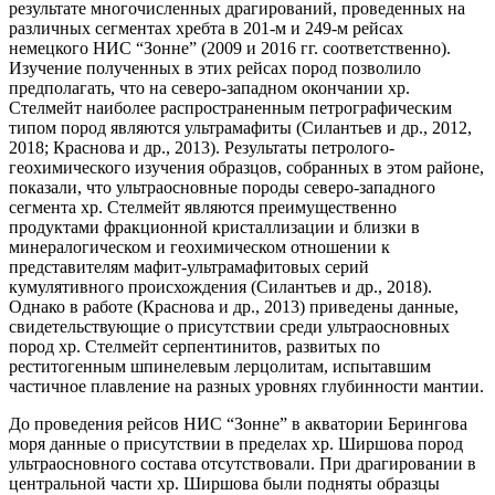
результате многочисленных драгирований, проведенных на
различных сегментах хребта в 201-м и 249-м рейсах
немецкого НИС “Зонне” (2009 и 2016 гг. соответственно).
Изучение полученных в этих рейсах пород позволило
предполагать, что на северо-западном окончании хр.
Стелмейт наиболее распространенным петрографическим
типом пород являются ультрамафиты (Силантьев и др., 2012,
2018; Краснова и др., 2013). Результаты петролого-
геохимического изучения образцов, собранных в этом районе,
показали, что ультраосновные породы северо-западного
сегмента хр. Стелмейт являются преимущественно
продуктами фракционной кристаллизации и близки в
минералогическом и геохимическом отношении к
представителям мафит-ультрамафитовых серий
кумулятивного происхождения (Силантьев и др., 2018).
Однако в работе (Краснова и др., 2013) приведены данные,
свидетельствующие о присутствии среди ультраосновных
пород хр. Стелмейт серпентинитов, развитых по
реститогенным шпинелевым лерцолитам, испытавшим
частичное плавление на разных уровнях глубинности мантии.
До проведения рейсов НИС “Зонне” в акватории Берингова
моря данные о присутствии в пределах хр. Ширшова пород
ультраосновного состава отсутствовали. При драгировании в
центральной части хр. Ширшова были подняты образцы