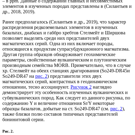
– в ppm. Данные о содержании главных и несовместимых
элементов в изученных породах представлены в (Силантьев и
др., 2018, 2019).
Ранее предполагалось (Силантьев и др., 2019), что характер
распределения редкоземельных элементов в изученных
базальтах, диабазах и габбро хребтов Стелмейт и Ширшова
позволяет выделять среди них представителей двух
магматических серий. Одна из них включает породы,
относящиеся к продуктам супрасубдукционного магматизма.
Другая группа образцов обнаруживает геохимические
параметры, свойственные вулканическим и плутоническим
производным семейства MORB. Примечательно, что в случае
хр. Стелмейт на обеих станциях драгирования (So249-DR45и
So249-DR47 на
рис. 2
) представители этих двух
магматических серий, контрастных в геодинамическом
отношении, тесно ассоциируют.
Рисунок 2
наглядно
демонстрирует эту особенность изученных вулканических и
субвулканических пород. Как следует из данного рисунка, по
содержанию Y и величине отношения Sr/Y некоторые
образцы базальтов, добытые на ст. So249-DR47 (см.
рис. 2
),
также близки полю составов типичных представителей
бонинитовой серии.
Рис. 2.