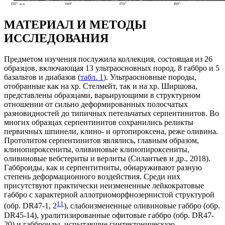
МАТЕРИАЛ И МЕТОДЫ
ИССЛЕДОВАНИЯ
Предметом изучения послужила коллекция, состоящая из 26
образцов, включающая 13 ультраосновных пород, 8 габбро и 5
базальтов и диабазов (
табл. 1
). Ультраосновные породы,
отобранные как на хр. Стелмейт, так и на хр. Ширшова,
представлены образцами, варьирующими в структурном
отношении от сильно деформированных полосчатых
разновидностей до типичных петельчатых серпентинитов. Во
многих образцах серпентинитов сохранились реликты
первичных шпинели, клино- и ортопироксена, реже оливина.
Протолитом серпентинитов являлись, главным образом,
клинопироксениты, оливиновые клинопироксениты,
оливиновые вебстериты и верлиты (Силантьев и др., 2018).
Габброиды, как и серпентитниты, обнаруживают разную
степень деформационного воздействия. Среди них
присутствуют практически неизмененные лейкократовые
габбро с характерной аллотриоморфнозернистой структурой
1
1
(обр. DR47-1, 2
), слабоизмененные оливиновые габбро (обр.
DR45-14), уралитизированные офитовые габбро (обр. DR47-
20) и габброиды, испытавшие синтектоническую