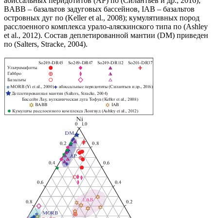
абиссальных перидотитов (AP) по (Силантьев и др., 2016);
BABB – базальтов задуговых бассейнов, IAB – базальтов
островных дуг по (Keller et al., 2008); кумулятивных пород
расслоенного комплекса урало-аляскинского типа по (Ashley
et al., 2012). Состав деплетированной мантии (DM) приведен
по (Salters, Stracke, 2004).