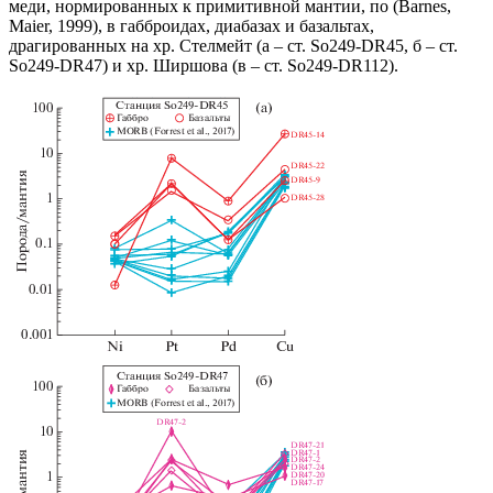
меди, нормированных к примитивной мантии, по (Barnes,
Maier, 1999), в габброидах, диабазах и базальтах,
драгированных на хр. Стелмейт (а – ст. So249-DR45, б – ст.
So249-DR47) и хр. Ширшова (в – ст. So249-DR112).