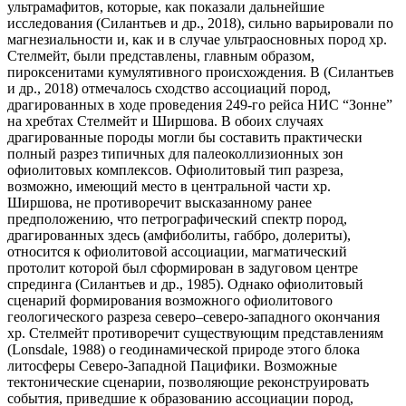
ультрамафитов, которые, как показали дальнейшие
исследования (Силантьев и др., 2018), сильно варьировали по
магнезиальности и, как и в случае ультраосновных пород хр.
Стелмейт, были представлены, главным образом,
пироксенитами кумулятивного происхождения. В (Силантьев
и др., 2018) отмечалось сходство ассоциаций пород,
драгированных в ходе проведения 249-го рейса НИС “Зонне”
на хребтах Стелмейт и Ширшова. В обоих случаях
драгированные породы могли бы составить практически
полный разрез типичных для палеоколлизионных зон
офиолитовых комплексов. Офиолитовый тип разреза,
возможно, имеющий место в центральной части хр.
Ширшова, не противоречит высказанному ранее
предположению, что петрографический спектр пород,
драгированных здесь (амфиболиты, габбро, долериты),
относится к офиолитовой ассоциации, магматический
протолит которой был сформирован в задуговом центре
спрединга (Силантьев и др., 1985). Однако офиолитовый
сценарий формирования возможного офиолитового
геологического разреза северо–северо-западного окончания
хр. Стелмейт противоречит существующим представлениям
(Lonsdale, 1988) о геодинамической природе этого блока
литосферы Северо-Западной Пацифики. Возможные
тектонические сценарии, позволяющие реконструировать
события, приведшие к образованию ассоциации пород,