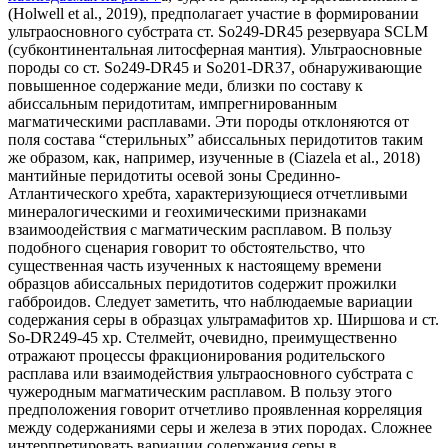
(Holwell et al., 2019), предполагает участие в формировании
ультраосновного субстрата ст. So249-DR45 резервуара SCLM
(субконтинентальная литосферная мантия). Ультраосновные
породы со ст. So249-DR45 и So201-DR37, обнаруживающие
повышенное содержание меди, близки по составу к
абиссальным перидотитам, импрегнированным
магматическими расплавами. Эти породы отклоняются от
поля состава “стерильных” абиссальных перидотитов таким
же образом, как, например, изученные в (Ciazela et al., 2018)
мантийные перидотиты осевой зоны Срединно-
Атлантического хребта, характеризующиеся отчетливыми
минералогическими и геохимическими признаками
взаимоодействия с магматическим расплавом. В пользу
подобного сценария говорит то обстоятельство, что
существенная часть изученных к настоящему времени
образцов абиссальных перидотитов содержит прожилки
габброидов. Следует заметить, что наблюдаемые вариации
содержания серы в образцах ультрамафитов хр. Ширшова и ст.
So-DR249-45 хр. Стелмейт, очевидно, преимущественно
отражают процессы фракционирования родительского
расплава или взаимодействия ультраосновного субстрата с
чужеродным магматическим расплавом. В пользу этого
предположения говорит отчетливо проявленная корреляция
между содержаниями серы и железа в этих породах. Сложнее
интерпретировать вариации содержания серы в