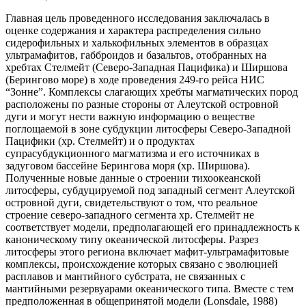
Главная цель проведенного исследования заключалась в
оценке содержания и характера распределения сильно
сидерофильных и халькофильных элементов в образцах
ультрамафитов, габброидов и базальтов, отобранных на
хребтах Стелмейт (Северо-Западная Пацифика) и Ширшова
(Берингово море) в ходе проведения 249-го рейса НИС
“Зонне”. Комплексы слагающих хребты магматических пород
расположены по разные стороны от Алеутской островной
дуги и могут нести важную информацию о веществе
поглощаемой в зоне субдукции литосферы Северо-Западной
Пацифики (хр. Стелмейт) и о продуктах
супрасубдукционного магматизма и его источниках в
задуговом бассейне Берингова моря (хр. Ширшова).
Полученные новые данные о строении тихоокеанской
литосферы, субдуцируемой под западный сегмент Алеутской
островной дуги, свидетельствуют о том, что реальное
строение северо-западного сегмента хр. Стелмейт не
соответствует модели, предполагающей его принадлежность к
каноническому типу океанической литосферы. Разрез
литосферы этого региона включает мафит-ультрамафитовые
комплексы, происхождение которых связано с эволюцией
расплавов и мантийного субстрата, не связанных с
мантийными резервуарами океанического типа. Вместе с тем
предположенная в общепринятой модели (Lonsdale, 1988)