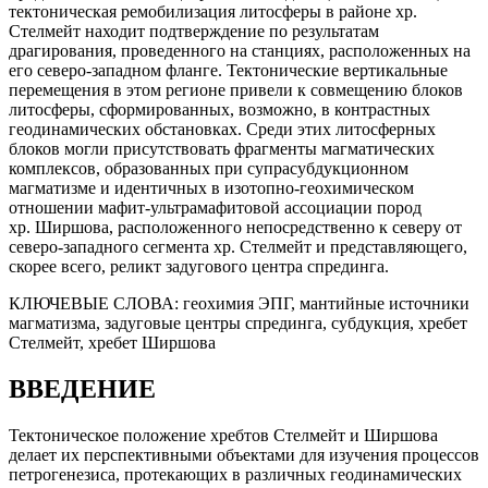
тектоническая ремобилизация литосферы в районе хр.
Стелмейт находит подтверждение по результатам
драгирования, проведенного на станциях, расположенных на
его северо-западном фланге. Тектонические вертикальные
перемещения в этом регионе привели к совмещению блоков
литосферы, сформированных, возможно, в контрастных
геодинамических обстановках. Среди этих литосферных
блоков могли присутствовать фрагменты магматических
комплексов, образованных при супрасубдукционном
магматизме и идентичных в изотопно-геохимическом
отношении мафит-ультрамафитовой ассоциации пород
хр. Ширшова, расположенного непосредственно к северу от
северо-западного сегмента хр. Стелмейт и представляющего,
скорее всего, реликт задугового центра спрединга.
КЛЮЧЕВЫЕ СЛОВА:
геохимия ЭПГ, мантийные источники
магматизма, задуговые центры спрединга, субдукция, хребет
Стелмейт, хребет Ширшова
ВВЕДЕНИЕ
Тектоническое положение хребтов Стелмейт и Ширшова
делает их перспективными объектами для изучения процессов
петрогенезиса, протекающих в различных геодинамических