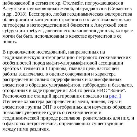
наблюдаемой в сегменте хр. Стелмейт, погружающемся в
Алеутский глубоководный желоб, обсуждаются в (Силантьев
и др., 2018). Бесспорно, любая геодинамическая альтернатива
общепринятой концепции строения и состава тихоокеанской
литосферы в непосредственной близости к Алеутской зоне
субдукции требует дальнейшего накопления данных, которые
могли бы быть использованы в качестве аргументов в ее
пользу.
В продолжение исследований, направленных на
геодинамическую интерпретацию петролого-геохимических
особенностей пород мафит-ультрамафитовой ассоциации
хребтов Стелмейт и Ширшова, главная цель настоящей
работы заключалась в оценке содержания и характера
распределения сильно сидерофильных и халькофильных
элементов в образцах ультрамафитов, габброидов и базальтов,
отобранных в ходе проведения 249-го рейса НИС “Зонне”.
Расположение станций драгирования показано на
рис. 1
.
Изучение характера распределения меди, никеля, серы и
элементов группы ЭПГ в отобранных для изучения образцах
позволяет увереннее судить о геохимической и
геодинамической природе расплавов, родительских для них, и
о факторах петрогенезиса, определяющих существующие
между ними различия.