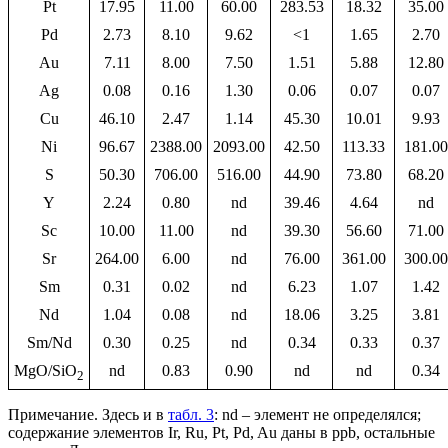
Pt
17.95
11.00
60.00
283.53
18.32
35.00
Pd
2.73
8.10
9.62
<1
1.65
2.70
Au
7.11
8.00
7.50
1.51
5.88
12.80
Ag
0.08
0.16
1.30
0.06
0.07
0.07
Cu
46.10
2.47
1.14
45.30
10.01
9.93
Ni
96.67
2388.00
2093.00
42.50
113.33
181.00
S
50.30
706.00
516.00
44.90
73.80
68.20
Y
2.24
0.80
nd
39.46
4.64
nd
Sc
10.00
11.00
nd
39.30
56.60
71.00
Sr
264.00
6.00
nd
76.00
361.00
300.00
Sm
0.31
0.02
nd
6.23
1.07
1.42
Nd
1.04
0.08
nd
18.06
3.25
3.81
Sm/Nd
0.30
0.25
nd
0.34
0.33
0.37
MgO/SiO
nd
0.83
0.90
nd
nd
0.34
2
Примечание. Здесь и в
табл. 3
: nd – элемент не определялся;
содержание элементов Ir, Ru, Pt, Pd, Au даны в ppb, остальные