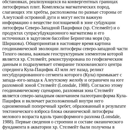
обстановках, реализующихся на конвергентных границах
литосферных плит. Комплексы магматических пород,
слагающих эти хребты, расположены по разные стороны от
Алеутской островной дуги и могут нести важную
информацию о веществе поглощаемой в зоне субдукции
литосферы Северо-Западной Пацифики (хр. Стелмейт) и о
продуктах супрасубдукционного магматизма и его
источниках в задуговом бассейне Берингова моря (хр.
Ширшова). Общепринятая в настоящее время картина
геодинамической эволюции литосферы северо-западной части
Тихого океана, важным геоструктурным элементом которой
является хр. Стелмейт, реконструирована по геофизическим
данным и подразумевает отмирание тихоокеанского центра
спрединга Кула-Пацифик 43 млн лет назад, реликт
несубдуцированного сегмента которого (Кула) примыкает с
запада–юго-запада к Алеутскому желобу и ограничен на юге
разломной зоной Стелмейт (Lonsdale, 1988). Согласно этому
геодинамическому сценарию, разломная зона Стелмейт
является северо-западным окончанием палеотрансформа Кула-
Пацифик и включает расположенный внутри него
одноименный поперечный хребет, образованный в результате
тектонического взброса блока океанической литосферы
мелового возраста вдоль трансформного разлома (Lonsdale,
1988). Первые сведения о строении и составе океанического
фундамента в акватории хр. Стелмейт были получены в