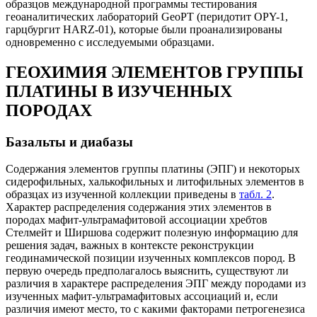
образцов международной программы тестирования
геоаналитических лабораторий GeoPT (перидотит OPY-1,
гарцбургит HARZ-01), которые были проанализированы
одновременно с исследуемыми образцами.
ГЕОХИМИЯ ЭЛЕМЕНТОВ ГРУППЫ
ПЛАТИНЫ В ИЗУЧЕННЫХ
ПОРОДАХ
Базальты и диабазы
Содержания элементов группы платины (ЭПГ) и некоторых
сидерофильных, халькофильных и литофильных элементов в
образцах из изученной коллекции приведены в
табл. 2
.
Характер распределения содержания этих элементов в
породах мафит-ультрамафитовой ассоциации хребтов
Стелмейт и Ширшова содержит полезную информацию для
решения задач, важных в контексте реконструкции
геодинамической позиции изученных комплексов пород. В
первую очередь предполагалось выяснить, существуют ли
различия в характере распределения ЭПГ между породами из
изученных мафит-ультрамафитовых ассоциаций и, если
различия имеют место, то с какими факторами петрогенезиса