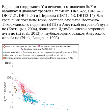
Вариации содержания Y и величины отношения Sr/Y в
базальтах и диабазах хребтов Стелмейт (DR45-22, DR45-28,
DR47-21, DR47-24) и Ширшова (DR112-13, DR112-14). Для
сравнения показаны точки составов базальтов Восточно-
Тихоокеанского поднятия (ВТП) и Алеутской островной дуги
по (Костицын, 2004), бонинитов Идзу-Бонинской островной
дуги по (Li et al., 2013) и глубоководных осадков Алеутского
желоба по (Plank, Langmuir, 1998).