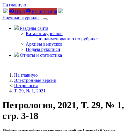
На главную
Вход
Регистрация
Научные журналы
Разделы сайта
Каталог журналов
по наименованию
по рубрике
Архивы выпусков
Подача рукописи
Отчеты и статистика
На главную
Электронные версии
Петрология
T. 29, № 1, 2021
Петрология, 2021, T. 29, № 1,
стр. 3-18
Мафит-ультрамафитовые комплексы хребтов Стелмейт (Северо-