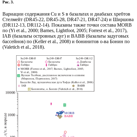
Рис. 3.
Вариации содержания Сu и S в базальтах и диабазах хребтов
Стелмейт (DR45-22, DR45-28, DR47-21, DR47-24) и Ширшова
(DR112-13, DR112-14). Показаны также точки состава MORB
по (Yi et al., 2000; Barnes, Lightfoot, 2005; Forrest et al., 2017),
IAB (базальты островных дуг) и BABB (базальты задуговых
бассейнов) по (Keller et al., 2008) и бонинитов о-ва Бонин по
(Valetich et al., 2018).