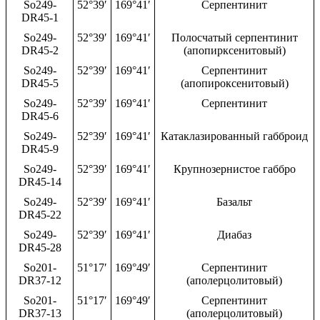
So249-
52°39′
169°41′
Серпентинит
DR45-1
So249-
52°39′
169°41′
Полосчатый серпентинит
DR45-2
(апопирксенитовый)
So249-
52°39′
169°41′
Серпентинит
DR45-5
(апопироксенитовый)
So249-
52°39′
169°41′
Серпентинит
DR45-6
So249-
52°39′
169°41′
Катаклазированный габброид
DR45-9
So249-
52°39′
169°41′
Крупнозернистое габбро
DR45-14
So249-
52°39′
169°41′
Базальт
DR45-22
So249-
52°39′
169°41′
Диабаз
DR45-28
So201-
51°17′
169°49′
Серпентинит
DR37-12
(аполерцолитовый)
So201-
51°17′
169°49′
Серпентинит
DR37-13
(аполерцолитовый)