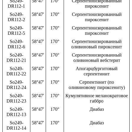
So249-
58°47′
170°
Серпентинизированный
DR112-1
пироксенит
So249-
58°47′
170°
Серпентинизированный
DR112-2
пироксенит
So249-
58°47′
170°
Серпентинизированный
DR112-5
пироксенит
So249-
58°47′
170°
Серпентинизированный
DR112-6
оливиновый пироксенит
So249-
58°47′
170°
Серпентинизированный
DR112-21
оливиновый вебстерит
So249-
58°47′
170°
Апогарцбургитовый
DR112-22
серпентинит
So249-
58°47′
170°
Серпентинит (по
DR112-24
оливиновому пироксениту)
So249-
58°47′
170°
Кумулятивное меланократовое
DR112-23
габбро
So249-
58°47′
170°
Диабаз
DR112-13
So249-
58°47′
170°
Диабаз
DR112-14