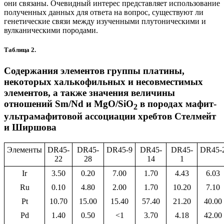
они связаны. Очевидный интерес представляет использование
полученных данных для ответа на вопрос, существуют ли
генетические связи между изученными плутоническими и
вулканическими породами.
Таблица 2.
Содержания элементов группы платины,
некоторых халькофильных и несовместимых
элементов, а также значения величины
отношений Sm/Nd и MgO/SiO
в породах мафит-
2
ультрамафитовой ассоциации хребтов Стелмейт
и Ширшова
Элементы
DR45-
DR45-
DR45-9
DR45-
DR45-
DR45-
22
28
14
1
Ir
3.50
0.20
7.00
1.70
4.43
6.03
Ru
0.10
4.80
2.00
1.70
10.20
7.10
Pt
10.70
15.00
15.40
57.40
21.20
40.00
Pd
1.40
0.50
<1
3.70
4.18
42.00