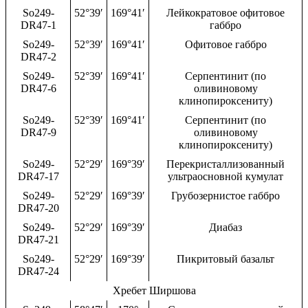
So249-
52°39′
169°41′
Лейкократовое офитовое
DR47-1
габбро
So249-
52°39′
169°41′
Офитовое габбро
DR47-2
So249-
52°39′
169°41′
Серпентинит (по
DR47-6
оливиновому
клинопироксениту)
So249-
52°39′
169°41′
Серпентинит (по
DR47-9
оливиновому
клинопироксениту)
So249-
52°29′
169°39′
Перекристаллизованный
DR47-17
ультраосновной кумулат
So249-
52°29′
169°39′
Грубозернистое габбро
DR47-20
So249-
52°29′
169°39′
Диабаз
DR47-21
So249-
52°29′
169°39′
Пикритовый базальт
DR47-24
Хребет Ширшова