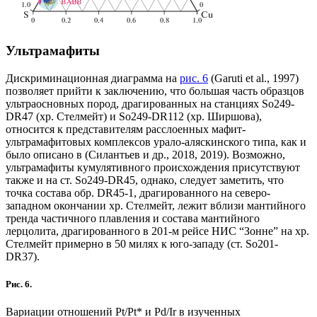
Ультрамафиты
Дискриминационная диаграмма на
рис. 6
(Gаruti et al., 1997)
позволяет прийти к заключению, что большая часть образцов
ультраосновных пород, драгированных на станциях So249-
DR47 (хр. Стелмейт) и So249-DR112 (хр. Ширшова),
относится к представителям расслоенных мафит-
ультрамафитовых комплексов урало-аляскинского типа, как и
было описано в (Силантьев и др., 2018, 2019). Возможно,
ультрамафиты кумулятивного происхождения присутствуют
также и на ст. So249-DR45, однако, следует заметить, что
точка состава обр. DR45-1, драгированного на северо-
западном окончании хр. Стелмейт, лежит вблизи мантийного
тренда частичного плавления и состава мантийного
лерцолита, драгированного в 201-м рейсе НИС “Зонне” на хр.
Стелмейт примерно в 50 милях к юго-западу (ст. So201-
DR37).
Рис. 6.
Вариации отношений Pt/Pt* и Pd/Ir в изученных