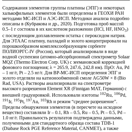
Содержания элементов группы платины (ЭПГ) и некоторых
халькофильных элементов были определены в ГЕОХИ РАН
методами МС-ИСП и АЭС-ИСП. Методики анализа подробно
описаны в (Кубракова и др., 2020). Подготовка проб массой
0.5–1 г состояла в их кислотном разложении (HCl, HF, HNO
)
3
с последующим доплавлением остатка с пероксидом натрия.
Для ЭТААС платину, палладий и золото концентрировали на
порошкообразном комплексообразующем сорбенте
ПОЛИОРГС-IV (Россия), который анализировали в виде
водной суспензии (атомно-абсорбционный спектрометр Solaar
MQZ (Thermo Electron Corp. UK) с зеемановской коррекцией
фонового поглощения; λ = 265.9, 247.6, 242.8 нм). ПрО: Au, Pd
– 1 нг/г, Pt – 2.5 нг/г. Для ВР-МС-ИСП определения ЭПГ и
золото отделяли на катионообменной смоле AG50W × 8 (Bio
Rad, USA). Растворы анализировали на спектрометре
высокого разрешения Element XR (Finnigan MAT, Германия) с
102
106
внешней градуировкой. Использовали изотопы
Ru,
Pd,
191
195
197
103
Ir,
Pt,
Au,
Rh и режим “среднее разрешение”.
Пределы обнаружения элементов (в пересчете на исходное
вещество) составляли Ir – 0.1, Rh – 0.5, Ru – 0.5, Pt – 0.5, Pd –
1.0 нг/г. Правильность результатов подтверждена данными,
полученными для стандартного образца состава TDB-1
(Diabase Rock PGE Reference Material, CANMET), а также