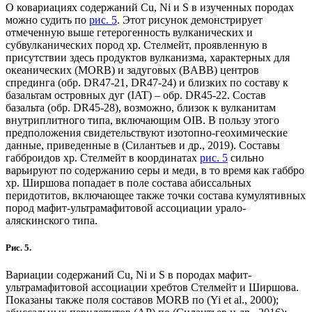
О ковариациях содержаний Cu, Ni и S в изученных породах
можно судить по
рис. 5
. Этот рисунок демонстрирует
отмеченную выше гетерогенность вулканических и
субвулканических пород хр. Стелмейт, проявленную в
присутствии здесь продуктов вулканизма, характерных для
океанических (MORB) и задуговых (BABB) центров
спрединга (обр. DR47-21, DR47-24) и близких по составу к
базальтам островных дуг (IAT) – обр. DR45-22. Состав
базальта (обр. DR45-28), возможно, близок к вулканитам
внутриплитного типа, включающим OIB. В пользу этого
предположения свидетельствуют изотопно-геохимические
данные, приведенные в (Силантьев и др., 2019). Составы
габброидов хр. Стелмейт в координатах
рис. 5
сильно
варьируют по содержанию серы и меди, в то время как габбро
хр. Ширшова попадает в поле состава абиссальных
перидотитов, включающее также точки состава кумулятивных
пород мафит-ультрамафитовой ассоциации урало-
аляскинского типа.
Рис. 5.
Вариации содержаний Cu, Ni и S в породах мафит-
ультрамафитовой ассоциации хребтов Стелмейт и Ширшова.
Показаны также поля составов MORB по (Yi et al., 2000);