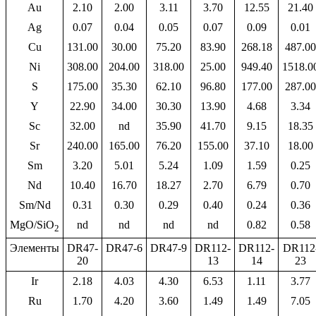
Au
2.10
2.00
3.11
3.70
12.55
21.40
Ag
0.07
0.04
0.05
0.07
0.09
0.01
Cu
131.00
30.00
75.20
83.90
268.18
487.00
Ni
308.00
204.00
318.00
25.00
949.40
1518.0
S
175.00
35.30
62.10
96.80
177.00
287.00
Y
22.90
34.00
30.30
13.90
4.68
3.34
Sc
32.00
nd
35.90
41.70
9.15
18.35
Sr
240.00
165.00
76.20
155.00
37.10
18.00
Sm
3.20
5.01
5.24
1.09
1.59
0.25
Nd
10.40
16.70
18.27
2.70
6.79
0.70
Sm/Nd
0.31
0.30
0.29
0.40
0.24
0.36
MgO/SiO
nd
nd
nd
nd
0.82
0.58
2
Элементы
DR47-
DR47-6
DR47-9
DR112-
DR112-
DR112
20
13
14
23
Ir
2.18
4.03
4.30
6.53
1.11
3.77
Ru
1.70
4.20
3.60
1.49
1.49
7.05