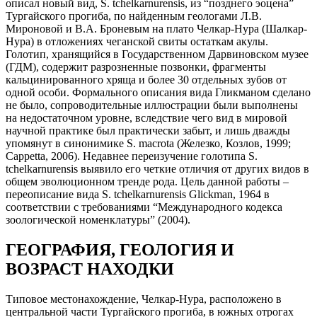
описал новый вид, S. tchelkarnurensis, из “позднего эоцена”
Тургайского прогиба, по найденным геологами Л.В.
Мироновой и В.А. Броневым на плато Челкар-Нура (Шалкар-
Нура) в отложениях чеганской свиты остаткам акулы.
Голотип, хранящийся в Государственном Дарвиновском музее
(ГДМ), содержит разрозненные позвонки, фрагменты
кальцинированного хряща и более 30 отдельных зубов от
одной особи. Формального описания вида Гликманом сделано
не было, сопроводительные иллюстрации были выполнены
на недостаточном уровне, вследствие чего вид в мировой
научной практике был практически забыт, и лишь дважды
упомянут в синонимике S. macrota (Железко, Козлов, 1999;
Cappetta, 2006). Недавнее переизучение голотипа S.
tchelkarnurensis выявило его четкие отличия от других видов в
общем эволюционном тренде рода. Цель данной работы –
переописание вида S. tchelkarnurensis Glickman, 1964 в
соответствии с требованиями “Международного кодекса
зоологической номенклатуры” (2004).
ГЕОГРАФИЯ, ГЕОЛОГИЯ И
ВОЗРАСТ НАХОДКИ
Типовое местонахождение, Челкар-Нура, расположено в
центральной части Тургайского прогиба, в южных отрогах