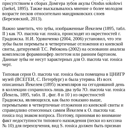
присутствием в сборах Домгера зубов акулы Otodus sokolowi
(Jaekel, 1895). Также высказывалось мнение о более молодом
возрасте песков относительно мандриковских слоев
(Березовский, 2013).
Важно заметить, что зубы, изображенные Йекелем (1895, табл.
II ) как ?O. macrota var. rossica, происходят из окрестностей г.
Градижска. Н.И. Удовиченко (2004, 2006) установил, что эти
зубы были перемыты в четвертичные отложения из киевской
свиты, датируемой Т.С. Рябоконь (2002) на основании анализа
комплексов фораминифер лютетом или ранним бартоном.
Данные зубы не несут характерных для O. macrota var. rossica
черт.
Типовая серия O. macrota var. rossica была помещена в ЦНИГР
музей (ВСЕГЕИ, С. Петербург) и была утеряна. Из всех
описанных Йекелем (1895) экземпляров на сегодняшний день
в коллекции сохранилось лишь два зуба ?O. macrota var. rossica
(Йекель, 1895, табл. II , фиг. 8 и 10 ) из окрестностей
Градижска, являющихся, как было показано выше,
перемытыми в четвертичные отложения из киевской свиты и
справедливо отнесенных самим Йекелем к O. macrota var.
rossica под знаком вопроса. Поэтому, принимая во внимание
факт недоступности типового нахождения (пески из кессона
№ 10) для переизучения, вид S. rossica должен быть признан