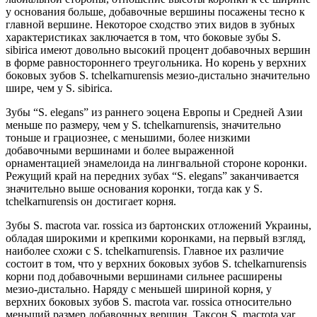
у основания больше, добавочные вершины посажены тесно к
главной вершине. Некоторое сходство этих видов в зубных
характеристиках заключается в том, что боковые зубы S.
sibirica имеют довольно высокий процент добавочных вершин
в форме равностороннего треугольника. Но корень у верхних
боковых зубов S. tchelkarnurensis мезио-дистально значительно
шире, чем у S. sibirica.
Зубы “S. elegans” из раннего эоцена Европы и Средней Азии
меньше по размеру, чем у S. tchelkarnurensis, значительно
тоньше и грациознее, с меньшими, более низкими
добавочными вершинами и более выраженной
орнаментацией энамелоида на лингвальной стороне коронки.
Режущий край на передних зубах “S. elegans” заканчивается
значительно выше основания коронки, тогда как у S.
tchelkarnurensis он достигает корня.
Зубы S. macrota var. rossica из бартонских отложений Украины,
обладая широкими и крепкими коронками, на первый взгляд,
наиболее схожи с S. tchelkarnurensis. Главное их различие
состоит в том, что у верхних боковых зубов S. tchelkarnurensis
корни под добавочными вершинами сильнее расширены
мезио-дистально. Наряду с меньшей шириной корня, у
верхних боковых зубов S. macrota var. rossica относительно
меньший размер добавочных вершин. Таксон S. macrota var.