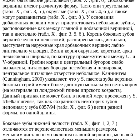
может быть мельче дистальной (табл. X , фиг. 6). Добавочные
вершины имеют различную форму. Часто они треугольные
(табл. X , фиг. 3, 5 ), округлые (табл. X , фиг. 4, 6 ), а также
могут раздваиваться (табл. X , фиг. 8 ). У основания
добавочных вершин могут присутствовать небольшие зубцы,
расположенные как между главной и добавочной вершиной,
так и дистально (табл. X , фиг. 3, 5, 6 ). Корень боковых зубов
верхней челюсти невысокий, расширен мезио-дистально,
выступает за наружные края добавочных вершин; лабио-
лингвально уплощен. Ветви корня округлые, короткие, арка
невысокая и широкая, по контуру промежуточная между U- и
V-образной. Гребни корня и центральный бугорок слабо
выражены, питающая борозда неглубокая и неширокая,
центральное питающее отверстие небольшое. Каннингем
(Cunningham, 2000) указывает, что у S. macrota зубы верхних
боковых серий имеют более длинную мезиальную ветвь корня
(на материале из лондонской глины ипрского возраста).
Данный признак не может быть в полной мере прослежен у S.
tchelkarnurensis, так как сохранность некоторых зубов
неполная; у зуба 8057/94 (табл. X , фиг. 6 ) ветви разной
формы, но одной длины.
Боковые зубы нижней челюсти (табл. X , фиг. 1, 2, 7 )
отличаются от верхнечелюстных меньшим размером,
меньшим дистальным наклоном главной вершины, меньшей