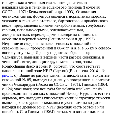
саксаульская и чеганская свиты последовательно
накапливались в течение эоценового периода (Геология
СССР…, 1971; Беньямовский и др., 1993). Отложения
чеганской свиты, формировавшейся в нормальных морских
условиях в течение лютетского, бартонского и приабонского
веков, представлены глинами некарбонатными, голубовато-
серыми, пепельно-серыми, зеленовато-серыми,
алевритистыми, переходящими в алевриты глинистые,
особенно в верхней части (Беньямовский и др., 1993).
Недавние исследования палеогеновых отложений по
скважине № 85, пробуренной в 80-х гг. XX в. в 55 км к северо-
востоку от устья р. Иргиз у подножия обрывов гор
Челкарнура, выявили в верхней части разреза скважины, в
чеганской свите, диноцист двух смежных зон, зоны
Rombodinium draco и зоны R. porosum, что соответствует
нанопланктонной зоне NP17 (бартон) (Васильева, 2014а, б;
рис. 1
,
б
). Выше по разрезу глины чеганской свиты, вскрытые
скважиной № 85, выходят на дневную поверхность и слагают
чинки Челкарнуры (Геология СССР…, 1971). Гликман (1964,
с. 124) указывает, что все зубы Striatolamia tchelkarnurensis “…
происходят из чеганских отложений Челкар-Нуры”, то есть из
обрывов, что находится гипсометрически и стратиграфически
выше верхнего уровня скважины и указывает на возраст
находки не древнее зоны NP17 (верхняя часть бартона или
приабон). Сам Гликман (1964) считал, что возраст находки