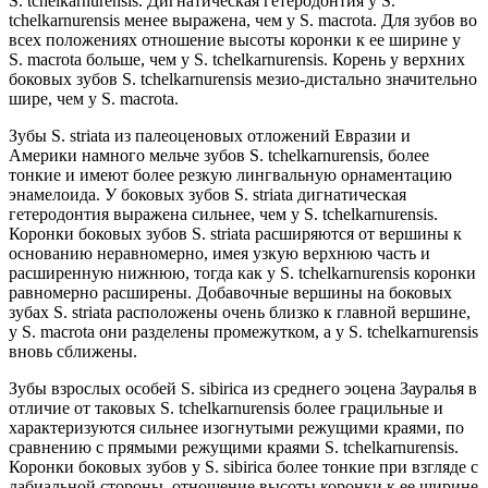
S. tchelkarnurensis. Дигнатическая гетеродонтия у S.
tchelkarnurensis менее выражена, чем у S. macrota. Для зубов во
всех положениях отношение высоты коронки к ее ширине у
S. macrota больше, чем у S. tchelkarnurensis. Корень у верхних
боковых зубов S. tchelkarnurensis мезио-дистально значительно
шире, чем у S. macrota.
Зубы S. striata из палеоценовых отложений Евразии и
Америки намного мельче зубов S. tchelkarnurensis, более
тонкие и имеют более резкую лингвальную орнаментацию
энамелоида. У боковых зубов S. striata дигнатическая
гетеродонтия выражена сильнее, чем у S. tchelkarnurensis.
Коронки боковых зубов S. striata расширяются от вершины к
основанию неравномерно, имея узкую верхнюю часть и
расширенную нижнюю, тогда как у S. tchelkarnurensis коронки
равномерно расширены. Добавочные вершины на боковых
зубах S. striata расположены очень близко к главной вершине,
у S. macrota они разделены промежутком, а у S. tchelkarnurensis
вновь сближены.
Зубы взрослых особей S. sibirica из среднего эоцена Зауралья в
отличие от таковых S. tchelkarnurensis более грацильные и
характеризуются сильнее изогнутыми режущими краями, по
сравнению с прямыми режущими краями S. tchelkarnurensis.
Коронки боковых зубов у S. sibirica более тонкие при взгляде с
лабиальной стороны, отношение высоты коронки к ее ширине