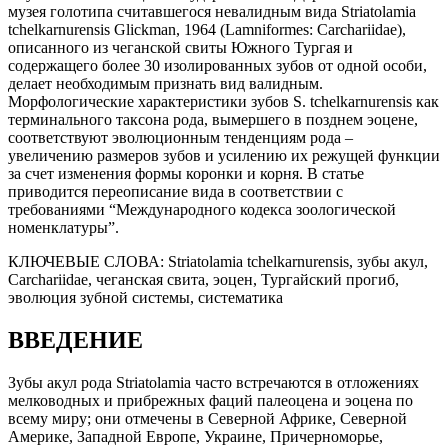
музея голотипа считавшегося невалидным вида Striatolamia
tchelkarnurensis Glickman, 1964 (Lamniformes: Carchariidae),
описанного из чеганской свиты Южного Тургая и
содержащего более 30 изолированных зубов от одной особи,
делает необходимым признать вид валидным.
Морфологические характеристики зубов S. tchelkarnurensis как
терминального таксона рода, вымершего в позднем эоцене,
соответствуют эволюционным тенденциям рода –
увеличению размеров зубов и усилению их режущей функции
за счет изменения формы коронки и корня. В статье
приводится переописание вида в соответствии с
требованиями “Международного кодекса зоологической
номенклатуры”.
КЛЮЧЕВЫЕ СЛОВА:
Striatolamia tchelkarnurensis, зубы акул,
Carchariidae, чеганская свита, эоцен, Тургайский прогиб,
эволюция зубной системы, систематика
ВВЕДЕНИЕ
Зубы акул рода Striatolamia часто встречаются в отложениях
мелководных и прибрежных фаций палеоцена и эоцена по
всему миру; они отмечены в Северной Африке, Северной
Америке, Западной Европе, Украине, Причерноморье,