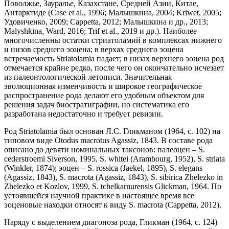
Поволжье, Зауралье, Казахстане, Средней Азии, Китае,
Антарктиде (Case et al., 1996; Малышкина, 2004; Kriwet, 2005;
Удовиченко, 2009; Cappetta, 2012; Малышкина и др., 2013;
Malyshkina
,
Ward, 2016; Trif et al., 2019 и др.). Наиболее
многочисленны остатки стриатоламий в комплексах нижнего
и низов среднего эоцена; в верхах среднего эоцена
встречаемость Striatolamia падает; в низах верхнего эоцена род
отмечается крайне редко, после чего он окончательно исчезает
из палеонтологической летописи. Значительная
эволюционная изменчивость и широкое географическое
распространение рода делают его удобным объектом для
решения задач биостратиграфии, но систематика его
разработана недостаточно и требует ревизии.
Род Striatolamia был основан Л.С. Гликманом (1964, с. 102) на
типовом виде Otodus macrotus Agassiz, 1843. В составе рода
описано до девяти номинальных таксонов: палеоцен – S.
cederstroemi Siverson, 1995, S. whitei (Arambourg, 1952), S. striata
(Winkler, 1874); эоцен – S. rossica (Jaekel, 1895), S. elegans
(Agassiz, 1843), S. macrota (Agassiz, 1843), S. sibirica Zhelezko in
Zhelezko et Kozlov, 1999, S. tchelkarnurensis Glickman, 1964. По
устоявшейся научной практике в настоящее время все
эоценовые находки относят к виду S. macrota (Cappetta, 2012).
Наряду с выделением диагоноза рода, Гликман (1964, с. 124)