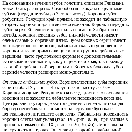
На основании изучения зубов голотипа описание Гликмана
может быть расширено. Ламнообразные акулы с крупными
зубами (передние зубы до 7 см в высоту). Коронки зубов
робустные. Режущий край прямой, не заходит на лабиальную
сторону коронки и достигает ее основания. Коронки передних
зубов верхней челюсти в профиль не имеют S-образного
изгиба, коронки передних зубов нижней челюсти имеют
очень слабый S-образный изгиб. Зубы боковых серий имеют
мезио-дистально широкие, лабио-лингвально уплощенные
коронки и тесно примыкающие к ним крупные добавочные
вершины, часто треугольной формы и с дополнительными
зубчиками в основании, как у наружного края, так и между
главной и добавочной вершинами. Корень у боковых зубов
верхней челюсти расширен мезио-дистально.
Описание отдельных зубов.
Верхнечелюстные зубы передних
серий (табл. IX , фиг. 1–4 ) крупные, в высоту до 7 см.
Коронки мощные. Режущие края всегда достигают основания
коронки и не заходят на лабиальную поверхность коронки.
Центральный бугорок развит в средней степени, питающая
борозда неглубокая, начинается на верхушке бугорка с
центрального питающего отверстия. Лабиальная поверхность
коронки слегка выпуклая (табл. IX , фиг. 1а, 3а), при взгляде в
профиль прямая (табл. IX , фиг. 1б, 2б, 3б, 4б). Лингвальная
поверхность выпуклая. Энамелоид гладкий на лабиальной