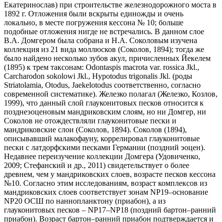
Екатеринослав) при строительстве железнодорожного моста в
1892 г. Отложения были вскрыты единожды и очень
локально, в месте погружения кессона № 10; больше
подобные отложения нигде не встречались. В данном слое
В.А. Домгером была собрана и Н.А. Соколовым изучена
коллекция из 21 вида моллюсков (Соколов, 1894); тогда же
было найдено несколько зубов акул, причисленных Йекелем
(1895) к трем таксонам: Odontaspis macrota var. rossica Jkl.,
Carcharodon sokolowi Jkl., Hypotodus trigonalis Jkl. (роды
Striatolamia, Otodus, Jaekelotodus соответственно, согласно
современной систематике). Железко полагал (Железко, Козлов,
1999), что данный слой глауконитовых песков относится к
позднеэоценовым мандриковским слоям, но ни Домгер, ни
Соколов не отождествляли глауконитовые пески и
мандриковские слои (Соколов, 1894). Соколов (1894),
описывавший малакофауну, коррелировал глауконитовые
пески с латдорфскими песками Германии (поздний эоцен).
Недавнее переизучение коллекции Домгера (Удовиченко,
2009; Стефанский и др., 2011) свидетельствует о более
древнем, чем у мандриковских слоев, возрасте песков кессона
№10. Согласно этим исследованиям, возраст комплексов из
мандриковских слоев соответствует зонам NP19–основание
NP20 ОСШ по наннопланктону (приабон), а из
глауконитовых песков – NP17–NP18 (поздний бартон–ранний
приабон). Возраст бартон–ранний приабон подтверждается и