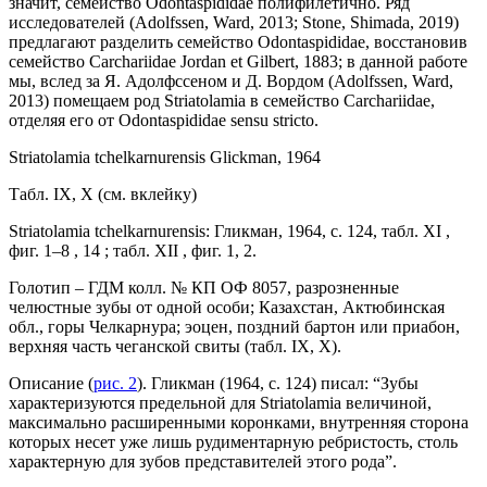
значит, семейство Odontaspididae полифилетично. Ряд
исследователей (Adolfssen, Ward, 2013; Stone, Shimada, 2019)
предлагают разделить семейство Odontaspididae, восстановив
семейство Carchariidae Jordan et Gilbert, 1883; в данной работе
мы, вслед за Я. Адолфссеном и Д. Вордом (Adolfssen, Ward,
2013) помещаем род Striatolamia в семейство Carchariidae,
отделяя его от Odontaspididae sensu stricto.
Striatolamia tchelkarnurensis Glickman, 1964
Табл. IX, X (см. вклейку)
Striatolamia tchelkarnurensis: Гликман, 1964, c. 124, табл. XI ,
фиг. 1–8 , 14 ; табл. XII , фиг. 1, 2.
Голотип – ГДМ колл. № КП ОФ 8057, разрозненные
челюстные зубы от одной особи; Казахстан, Актюбинская
обл., горы Челкарнура; эоцен, поздний бартон или приабон,
верхняя часть чеганской свиты (табл. IX, X).
Описание (
рис. 2
). Гликман (1964, с. 124) писал: “Зубы
характеризуются предельной для Striatolamia величиной,
максимально расширенными коронками, внутренняя сторона
которых несет уже лишь рудиментарную ребристость, столь
характерную для зубов представителей этого рода”.