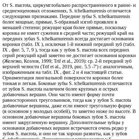
От S. macrota, циркумглобально распространенного в ранне- и
среднеэоценовых отложениях, S. tchelkarnurensis отличается
следующими признаками. Передние зубы S. tchelkarnurensis
более мощные, прямые, S-образный изгиб проявлен в
меньшей степени; режущие края более прямые, поскольку
коронка не имеет сужения в средней части; режущий край на
передних зубах S. tchelkarnurensis всегда достигает основания
коронки (табл. IX ), исключая 1-й нижний передний зуб (табл.
IX , фиг. 5, 7, 9 ), тогда как у зубов S. macrota всех передних
серий режущий край заметно не достигает основания коронки
(Железко, Козлов, 1999; Trif et al., 2019): ср. 2-й передний зуб
верхней челюсти (Trif et al., 2019, рис. 5.5 -7') с аналогичным,
изображенным на табл. IX , фиг. 2 и 4 настоящей статьи.
Орнаментация лингвальной поверхности коронки более
тонкая и легкая. Боковые зубы S. tchelkarnurensis отличаются
от зубов S. macrota наличием более крупных и острых
добавочных вершин. Они часто имеют форму почти
равносторонних треугольников, тогда как у зубов S. macrota
добавочные вершины, даже если имеют треугольную форму
(в основном у молодых особей), то заметно ниже по высоте. В
основном добавочные вершины боковых зубов S. macrota
имеют закругленную вершину. Дополнительные зубцы у
основания добавочных вершин встречаются очень редко у
зубов S. macrota, и они не так хорошо развиты, как у зубов