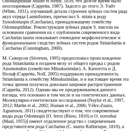
Odontaspididae Müller et Henle, 1839, что долгое время было
неоспоримым (Cappetta, 1987). Задолго до этого Э. Уайт
(White, 1931), изучавший детали строения зубных систем ряда
акул отряда Lamniformes, причислил S. striata к роду
Synodontaspis (Carcharias), принадлежащему семейству
Odontaspididae. Реконструкция зубных рядов S. macrota на
основании сравнения их с озублением современного вида
Carcharias taurus показывает очевидное морфологическое и
функциональное сходство зубных систем родов Striatolamia и
Carcharias (Cunningham, 2000).
М. Сиверсон (Siverson, 1995) предположил происхождение
рода Striatolamia в позднем мелу от общего предка с родом
Anomotodon (семейство Mitsukurinidae). A. Каппетта и Д.
Нольф (Cappetta, Nolf, 2005) поддержали принадлежность
Striatolamia к семейству Mitsukurinidae, и в настоящее время эта
точка зрения получила довольно широкое распространение
(Cappetta, 2012). Однако мы не придерживаемся данного
взгляда, что основано в том числе и на генетических данных.
Молекулярно-генетические исследования (Naylor et al., 1997,
2012; Martin et al., 2002; Human et al., 2006; Vélez-Zuazo,
Agnarsson, 2011) свидетельствуют о том, что современные
виды рода Odontaspis [O. ferox (Risso, 1810) и O. noronhai
(Maul, 1955)] имеют отдаленное родство с современным
представителем рода Carcharias (C. taurus Rafinesque, 1810), а