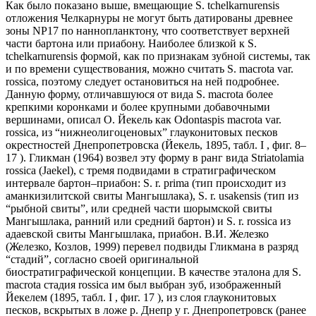
Как было показано выше, вмещающие S. tchelkarnurensis
отложения Челкарнуры не могут быть датированы древнее
зоны NP17 по наннопланктону, что соответствует верхней
части бартона или приабону. Наиболее близкой к S.
tchelkarnurensis формой, как по признакам зубной системы, так
и по времени существования, можно считать S. macrota var.
rossica, поэтому следует остановиться на ней подробнее.
Данную форму, отличавшуюся от вида S. macrota более
крепкими коронками и более крупными добавочными
вершинами, описал О. Йекель как Odontaspis macrota var.
rossica, из “нижнеолигоценовых” глауконитовых песков
окрестностей Днепропетровска (Йекель, 1895, табл. I , фиг. 8–
17 ). Гликман (1964) возвел эту форму в ранг вида Striatolamia
rossica (Jaekel), с тремя подвидами в стратиграфическом
интервале бартон–приабон: S. r. prima (тип происходит из
аманкизилитской свиты Мангышлака), S. r. usakensis (тип из
“рыбной свиты”, или средней части шорымской свиты
Мангышлака, ранний или средний бартон) и S. r. rossica из
адаевской свиты Мангышлака, приабон. В.И. Железко
(Железко, Козлов, 1999) перевел подвиды Гликмана в разряд
“стадий”, согласно своей оригинальной
биостратиграфической концепции. В качестве эталона для S.
macrota стадия rossica им был выбран зуб, изображенный
Йекелем (1895, табл. I , фиг. 17 ), из слоя глауконитовых
песков, вскрытых в ложе р. Днепр у г. Днепропетровск (ранее