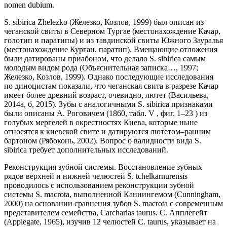
nomen dubium.
S. sibirica Zhelezko (Железко, Козлов, 1999) был описан из
чеганской свиты в Северном Тургае (местонахождение Качар,
голотип и паратипы) и из тавдинской свиты Южного Зауралья
(местонахождение Курган, паратип). Вмещающие отложения
были датированы приабоном, что делало S. sibirica самым
молодым видом рода (Объяснительная записка…, 1997;
Железко, Козлов, 1999). Однако последующие исследования
по диноцистам показали, что чеганская свита в разрезе Качар
имеет более древний возраст, очевидно, лютет (Васильева,
2014а, б, 2015). Зубы с аналогичными S. sibirica признаками
были описаны А. Роговичем (1860, табл. V , фиг. 1–23 ) из
голубых мергелей в окрестностях Киева, которые ныне
относятся к киевской свите и датируются лютетом–ранним
бартоном (Рябоконь, 2002). Вопрос о валидности вида S.
sibirica требует дополнительных исследований.
Реконструкция зубной системы. Восстановление зубных
рядов верхней и нижней челюстей S. tchelkarnurensis
проводилось с использованием реконструкции зубной
системы S. macrota, выполненной Каннингемом (Cunningham,
2000) на основании сравнения зубов S. macrota с современным
представителем семейства, Carcharias taurus. С. Апплегейт
(Applegate, 1965), изучив 12 челюстей C. taurus, указывает на