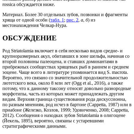
rossica обсуждается ниже.
Материал. Более 30 отдельных зубов, позвонки и фрагменты
хряща от одной особи (
табл. 1
;
рис. 2
,
а
,
б
) из
местонахождения Челкар-Нура.
ОБСУЖДЕНИЕ
Род Striatolamia включает в себя несколько видов средне- и
крупноразмерных акул, обитавших в зоне шельфа, начиная со
второй половины палеоцена, и ставших доминантами в
прибрежных сообществах хрящевых рыб в раннем и среднем
эоцене. Чаще всего в литературе упоминается вид S. macrota.
Вероятно, это связано со значительной продолжительностью
лютетского века, около 8 млн лет (Ogg et al., 2016), а также
потому, что к данному таксону относят довольно разнородные
морфотипы, часть из которых может принадлежать другим
видам. Верхняя граница существования рода дискуссионна,
по разным мнениям, род исчез в бартоне (Cappetta, 1987) или в
приабоне (Железко, Козлов, 1999; Удовиченко, 2008; Cappetta,
2012). Сообщения о находках зубов Striatolamia в олигоцене
(Йекель, 1895), вероятно, связаны с устаревшими
стратиграфическими данными.