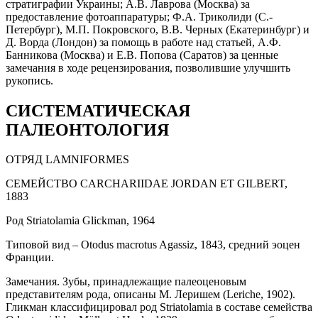
стратиграфии Украины; А.В. Лаврова (Москва) за
предоставление фотоаппаратуры; Ф.A. Триколиди (С.-
Петербург), М.П. Покровского, В.В. Черных (Екатеринбург) и
Д. Ворда (Лондон) за помощь в работе над статьей, А.Ф.
Банникова (Москва) и Е.В. Попова (Саратов) за ценные
замечания в ходе рецензирования, позволившие улучшить
рукопись.
СИСТЕМАТИЧЕСКАЯ
ПАЛЕОНТОЛОГИЯ
ОТРЯД LAMNIFORMES
СЕМЕЙСТВО CARCHARIIDAE JORDAN ET GILBERT,
1883
Род Striatolamia Glickman, 1964
Типовой вид – Otodus macrotus Agassiz, 1843, cредний эоцен
Франции.
Замечания. Зубы, принадлежащие палеоценовым
представителям рода, описаны М. Леришем (Leriche, 1902).
Гликман классифицировал род Striatolamia в составе семейства