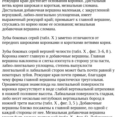
Режущий край достигает основания коронки. Дистальная
ветвь корня широкая и короткая, мезиальная сломана.
Дистальная добавочная вершина маленькая, с закругленной
верхушкой, лабио-лингвально уплощенная, имеет
выраженный режущий край; примыкает к главной вершине,
спускаясь по корню ниже ее основания; мезиальная
добавочная вершина сломана.
Зубы боковых серий (табл. X ) заметно отличаются от
передних широкими коронками и короткими ветвями корня.
Зубы боковых серий верхней челюсти (табл. X , фиг. 3–6, 8 ).
Коронка имеет главную и добавочные вершины. Главная
вершина наклонена и слегка изогнута в сторону угла пасти,
лабио-лингвально уплощена, степень выпуклости
лингвальной и лабиальной сторон может быть почти равной у
некоторых зубов. Режущие края почти прямые, благодаря
чему форма главной вершины практически треугольная.
Орнаментация энамелоида на лингвальной поверхности
коронки присутствует в виде слабой вертикальной штриховки
в нижней половине высоты. Лабиальная поверхность гладкая,
либо несет несколько неглубоких вертикальных борозд в
нижней трети высоты (табл. X , фиг. 3, 5 ). Добавочные
вершины близко посажены к главной вершине, по одной с
каждой стороны от нее. Мезиальная добавочная вершина