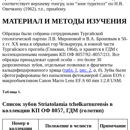
соответствует верхнему тонгру, или “зоне турителл” по Н.B.
Овечкину (1962), т.е., приабону.
МАТЕРИАЛ И МЕТОДЫ ИЗУЧЕНИЯ
Образцы были собраны сотрудниками Тургайской
геологической партии Л.В. Мироновой и В.А. Броневым в 50-
х гг. XX века в обрывах гор Челкарнура, в южной части
Тургайского прогиба (Гликман, 1964), и хранятся в ГДМ с
коллекционными номерами КП ОФ 8057/92–8057/211. Все
образцы принадлежат одной особи – это более 30
разрозненных зубов, отдельные позвонки и фрагменты
кальцифицированного хряща (
табл. 1
,
рис. 2
,
а
,
б
). Зубы были
сфотографированы без напыления фотокамерой Canon EOS с
макрообъективом Canon Macro Lens EF-S 60 mm 1:2.8 USM.
Таблица 1.
Список зубов Striatolamia tchelkarnurensis в
коллекции КП ОФ 8057, ГДМ (голотип)
Номер в
Положение в челюсти
Примечание
коллекции