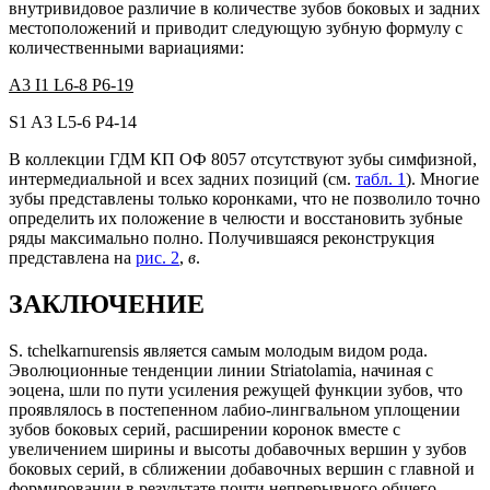
внутривидовое различие в количестве зубов боковых и задних
местоположений и приводит следующую зубную формулу с
количественными вариациями:
A3 I1 L6-8 P6-19
S1 A3 L5-6 P4-14
В коллекции ГДМ КП ОФ 8057 отсутствуют зубы симфизной,
интермедиальной и всех задних позиций (см.
табл. 1
). Многие
зубы представлены только коронками, что не позволило точно
определить их положение в челюсти и восстановить зубные
ряды максимально полно. Получившаяся реконструкция
представлена на
рис. 2
,
в
.
ЗАКЛЮЧЕНИЕ
S. tchelkarnurensis является самым молодым видом рода.
Эволюционные тенденции линии Striatolamia, начиная с
эоцена, шли по пути усиления режущей функции зубов, что
проявлялось в постепенном лабио-лингвальном уплощении
зубов боковых серий, расширении коронок вместе с
увеличением ширины и высоты добавочных вершин у зубов
боковых серий, в сближении добавочных вершин с главной и
формировании в результате почти непрерывного общего