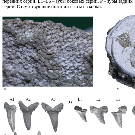
передних серий, L1–L6 – зубы боковых серий, P – зубы задних
серий. Отсутствующие позиции взяты в скобки.