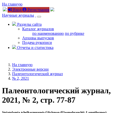
На главную
Вход
Регистрация
Научные журналы
Разделы сайта
Каталог журналов
по наименованию
по рубрике
Архивы выпусков
Подача рукописи
Отчеты и статистика
На главную
Электронные версии
Палеонтологический журнал
№ 2, 2021
Палеонтологический журнал,
2021, № 2, стр. 77-87
Striatolamia tchelkarnurensis Glickman (Elasmobranchii: Lamniformes),