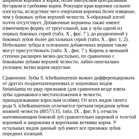
шириной коронки и корня, более выпуклым центральным
бугорком и гребнями корня. Режущие края коронки сильнее
изогнуты, вследствие чего очертания коронки более изящные,
чем у боковых зубов верхней челюсти. S-образный изгиб
почти отсутствует. Добавочные вершины также имеют
изменчивую форму, от треугольной, как у зуба одной из
первых боковых серий (табл. X , фиг. 7 ), до раздвоенной у
боковых зубов более дистальных серий (табл. X , фиг. 1, 2).
Небольшие зубцы в основании добавочных вершин также
могут присутствовать (табл. X , фиг. 7 ). Корень в меньшей
степени расширен мезио-дистально, по сравнению с
боковыми зубами верхней челюсти, лабио-лингвально
уплощен; ветви корня округлые.
Сравнение. Зубы S. tchelkarnurensis можно дифференцировать
от других позднепалеоценовых и эоценовых видов
Striatolamia по ряду признаков (для сравнения везде взяты
зубы одинакового местоположения в челюсти,
принадлежавшие взрослым особям). От всех видов своего
рода S. tchelkarnurensis отличается третьим передним зубом
нижней челюсти (8057/135, табл. IX , фиг. 8 ), отчасти
напоминающим боковой зуб сравнительно широкой и толстой
коронкой и широкими и короткими ветвями корня. У
остальных видов данный зуб имеет все признаки зубов
передних позиций.