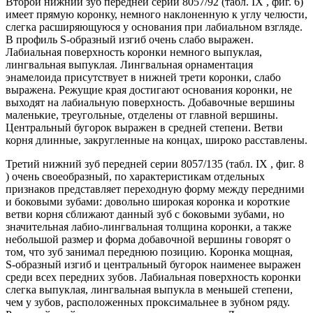
Второй нижний зуб передней серии 8057/92 (табл. IX , фиг. 6)
имеет прямую коронку, немного наклоненную к углу челюсти,
слегка расширяющуюся у основания при лабиальном взгляде.
В профиль S-образный изгиб очень слабо выражен.
Лабиальная поверхность коронки немного выпуклая,
лингвальная выпуклая. Лингвальная орнаментация
энамелоида присутствует в нижней трети коронки, слабо
выражена. Режущие края достигают основания коронки, не
выходят на лабиальную поверхность. Добавочные вершины
маленькие, треугольные, отделены от главной вершины.
Центральный бугорок выражен в средней степени. Ветви
корня длинные, закругленные на концах, широко расставлены.
Третий нижний зуб передней серии 8057/135 (табл. IX , фиг. 8
) очень своеобразный, по характеристикам отдельных
признаков представляет переходную форму между передними
и боковыми зубами: довольно широкая коронка и короткие
ветви корня сближают данный зуб с боковыми зубами, но
значительная лабио-лингвальная толщина коронки, а также
небольшой размер и форма добавочной вершины говорят о
том, что зуб занимал переднюю позицию. Коронка мощная,
S‑образный изгиб и центральный бугорок наименее выражен
среди всех передних зубов. Лабиальная поверхность коронки
слегка выпуклая, лингвальная выпукла в меньшей степени,
чем у зубов, расположенных проксимальнее в зубном ряду.