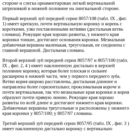
стороне и слегка орнаментирован легкой вертикальной
штриховкой в нижней половине на лингвальной стороне.
Первый верхний зуб передней серии 8057/108 (табл. IX , фиг.
1) имеет крепкую, почти вертикальную коронку и корень с
короткими, узко поставленными ветвями (дистальная ветвь
сломана). Режущие края хорошо развиты, у нижнего края
коронки тонкие, достигают основания коронки. Мезиальная
добавочная вершина маленькая, треугольная, не соединена с
главной вершиной. Дистальная сломана.
Второй верхний зуб передней серии 8057/97 и 8057/100 (табл.
IX , фиг. 2, 4 ) имеет наклоненную дистально в верхней
половине коронку, которая более плоская и сильнее
расширена в нижней части, чем у первого переднего зуба.
Ветви корня широко расставлены, дистальная длиннее и
направлена более горизонтально; проксимальная короче и
почти вертикальная, так что мезиальные края коронки и корня
образуют почти прямую линию. Режущие края хорошо
развиты по всей длине и достигают нижнего края коронки.
Добавочные вершины треугольные и расположены у нижнего
края коронки у 8057/100; у 8057/97 сломаны.
Третий верхний зуб передней серии 8057/95 (табл. IX , фиг. 3 )
имеет наклоненную дистально коронку с вертикально