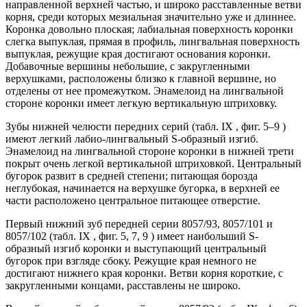
направленной верхней частью, и широко расставленные ветви
корня, среди которых мезиальная значительно уже и длиннее.
Коронка довольно плоская; лабиальная поверхность коронки
слегка выпуклая, прямая в профиль, лингвальная поверхность
выпуклая, режущие края достигают основания коронки.
Добавочные вершины небольшие, с закругленными
верхушками, расположены близко к главной вершине, но
отделены от нее промежутком. Энамелоид на лингвальной
стороне коронки имеет легкую вертикальную штриховку.
Зубы нижней челюсти передних серий (табл. IX , фиг. 5–9 )
имеют легкий лабио-лингвальный S-образный изгиб.
Энамелоид на лингвальной стороне коронки в нижней трети
покрыт очень легкой вертикальной штриховкой. Центральный
бугорок развит в средней степени; питающая борозда
неглубокая, начинается на верхушке бугорка, в верхней ее
части расположено центральное питающее отверстие.
Первый нижний зуб передней серии 8057/93, 8057/101 и
8057/102 (табл. IX , фиг. 5, 7, 9 ) имеет наибольший S-
образный изгиб коронки и выступающий центральный
бугорок при взгляде сбоку. Режущие края немного не
достигают нижнего края коронки. Ветви корня короткие, с
закругленными концами, расставлены не широко.