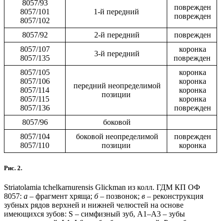
8057/93
поврежден
8057/101
1-й передний
поврежден
8057/102
8057/92
2-й передний
поврежден
8057/107
коронка
3-й передний
8057/135
поврежден
8057/105
коронка
8057/106
коронка
передний неопределимой
8057/114
коронка
позиции
8057/115
коронка
8057/136
поврежден
8057/96
боковой
8057/104
боковой неопределимой
поврежден
8057/110
позиции
коронка
Рис. 2.
Striatolamia tchelkarnurensis Glickman из колл. ГДМ КП ОФ
8057:
а
– фрагмент хряща;
б
– позвонок;
в
– реконструкция
зубных рядов верхней и нижней челюстей на основе
имеющихся зубов: S – симфизный зуб, A1–A3 – зубы