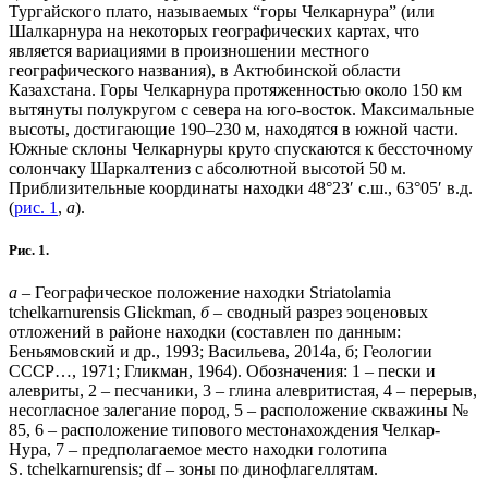
Тургайского плато, называемых “горы Челкарнура” (или
Шалкарнура на некоторых географических картах, что
является вариациями в произношении местного
географического названия), в Актюбинской области
Казахстана. Горы Челкарнура протяженностью около 150 км
вытянуты полукругом с севера на юго-восток. Максимальные
высоты, достигающие 190–230 м, находятся в южной части.
Южные склоны Челкарнуры круто спускаются к бессточному
солончаку Шаркалтениз с абсолютной высотой 50 м.
Приблизительные координаты находки 48°23′ с.ш., 63°05′ в.д.
(
рис. 1
,
а
).
Рис. 1.
а
– Географическое положение находки Striatolamia
tchelkarnurensis Glickman,
б
– сводный разрез эоценовых
отложений в районе находки (составлен по данным:
Беньямовский и др., 1993; Васильева, 2014а, б; Геологии
СССР…, 1971; Гликман, 1964). Обозначения: 1 – пески и
алевриты, 2 – песчаники, 3 – глина алевритистая, 4 – перерыв,
несогласное залегание пород, 5 – расположение скважины №
85, 6 – расположение типового местонахождения Челкар-
Нура, 7 – предполагаемое место находки голотипа
S. tchelkarnurensis; df – зоны по динофлагеллятам.