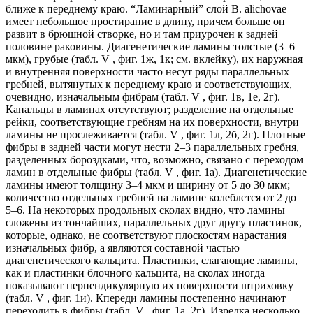
ближе к переднему краю. “Ламинарный” слой B. alichovae
имеет небольшое простирание в длину, причем больше он
развит в брюшной створке, но и там приурочен к задней
половине раковины. Диагенетические ламины толстые (3–6
мкм), грубые (табл. V , фиг. 1ж, 1к; см. вклейку), их наружная
и внутренняя поверхности часто несут ряды параллельных
гребней, вытянутых к переднему краю и соответствующих,
очевидно, изначальным фибрам (табл. V , фиг. 1в, 1е, 2г).
Канальцы в ламинах отсутствуют; разделение на отдельные
рейки, соответствующие гребням на их поверхности, внутри
ламины не прослеживается (табл. V , фиг. 1л, 2б, 2г). Плотные
фибры в задней части могут нести 2–3 параллельных гребня,
разделенных бороздками, что, возможно, связано с переходом
ламин в отдельные фибры (табл. V , фиг. 1а). Диагенетические
ламины имеют толщину 3–4 мкм и ширину от 5 до 30 мкм;
количество отдельных гребней на ламине колеблется от 2 до
5–6. На некоторых продольных сколах видно, что ламины
сложены из тончайших, параллельных друг другу пластинок,
которые, однако, не соответствуют плоскостям нарастания
изначальных фибр, а являются составной частью
диагенетического кальцита. Пластинки, слагающие ламины,
как и пластинки блочного кальцита, на сколах иногда
показывают перпендикулярную их поверхности штриховку
(табл. V , фиг. 1и). Кпереди ламины постепенно начинают
переходить в фибры (табл. V , фиг. 1а, 2г). Изредка несколько