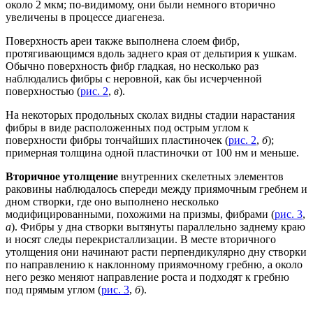
около 2 мкм; по-видимому, они были немного вторично
увеличены в процессе диагенеза.
Поверхность ареи также выполнена слоем фибр,
протягивающимся вдоль заднего края от дельтирия к ушкам.
Обычно поверхность фибр гладкая, но несколько раз
наблюдались фибры с неровной, как бы исчерченной
поверхностью (
рис. 2
,
в
).
На некоторых продольных сколах видны стадии нарастания
фибры в виде расположенных под острым углом к
поверхности фибры тончайших пластиночек (
рис. 2
,
б
);
примерная толщина одной пластиночки от 100 нм и меньше.
Вторичное утолщение
внутренних скелетных элементов
раковины наблюдалось спереди между приямочным гребнем и
дном створки, где оно выполнено несколько
модифицированными, похожими на призмы, фибрами (
рис. 3
,
а
). Фибры у дна створки вытянуты параллельно заднему краю
и носят следы перекристаллизации. В месте вторичного
утолщения они начинают расти перпендикулярно дну створки
по направлению к наклонному приямочному гребню, а около
него резко меняют направление роста и подходят к гребню
под прямым углом (
рис. 3
,
б
).