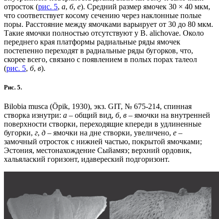
отросток (
рис. 5
,
а
,
б
,
е
). Средний размер ямочек 30 × 40 мкм,
что соответствует косому сечению через наклонные полые
поры. Расстояние между ямочками варьирует от 30 до 80 мкм.
Такие ямочки полностью отсутствуют у B. alichovae. Около
переднего края платформы радиальные ряды ямочек
постепенно переходят в радиальные ряды бугорков, что,
скорее всего, связано с появлением в полых порах талеол
(
рис. 5
,
б
,
в
).
Рис. 5.
Bilobia musca (Öpik, 1930), экз. GIT, № 675-214, спинная
створка изнутри:
а
– общий вид,
б
,
в
– ямочки на внутренней
поверхности створки, переходящие кпереди в удлиненные
бугорки,
г
,
д
– ямочки на дне створки, увеличено,
е
–
замочный отросток с нижней частью, покрытой ямочками;
Эстония, местонахождение Сыйамяэ; верхний ордовик,
хальялаский горизонт, идавереский подгоризонт.