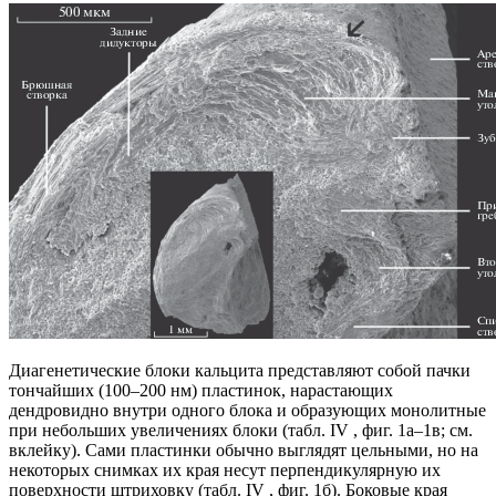
Диагенетические блоки кальцита представляют собой пачки
тончайших (100–200 нм) пластинок, нарастающих
дендровидно внутри одного блока и образующих монолитные
при небольших увеличениях блоки (табл. IV , фиг. 1а–1в; см.
вклейку). Сами пластинки обычно выглядят цельными, но на
некоторых снимках их края несут перпендикулярную их
поверхности штриховку (табл. IV , фиг. 1б). Боковые края