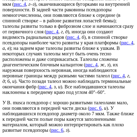
мкм (
рис. 4
,
г–з
), оканчивающиеся бугорками на внутренней
поверхности. В задней части раковины псевдопоры
немногочисленны, они появляются ближе к середине (в
спинной створке – в районе развития лопастей бемы);
талеолы развиты только в фиброзном слое и начинаются сразу
от первичного слоя (
рис. 4
,
г
,
д
), иногда они создают
видимость радиальных рядов (
рис. 4
,
б
), в спинной створке
псевдопоры наиболее часто развиты у края платформы (
рис. 4
,
а
,
в
); на заднем крае талеолы развиты ближе к ушкам. В
некоторых случаях талеолы могут быть очень тесно
расположены и даже соприкасаться. Талеолы сложены
диагенетическим блочным кальцитом (
рис. 4
,
ж
,
з
), их
наружная поверхность неровная, иногда наблюдаются
неровные границы между разными частями талеол (
рис. 4
,
г
,
д
; 6,
и
). Часто позади талеол можно наблюдать терминальные
окончания фибр (
рис. 4
,
з
,
и
). Все наблюдавшиеся талеолы
наклонены к переднему краю под углом 40°–60°.
У B. musca псевдопор с хорошо развитыми талеолами мало,
они появляются в передней части диска (
рис. 6
,
и
). У
наблюдавшихся псевдопор диаметр около 7 мкм. Также ближе
к передней части полые поры кажутся заполненными
материалом, который можно интерпретировать как плохо
развитые псевдопоры (
рис. 6
,
з
).