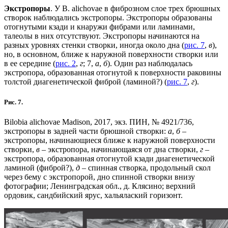
Экстропоры
. У B. alichovae в фиброзном слое трех брюшных
створок наблюдались экстропоры. Экстропоры образованы
отогнутыми кзади и кнаружи фибрами или ламинами,
талеолы в них отсутствуют. Экстропоры начинаются на
разных уровнях стенки створки, иногда около дна (
рис. 7
,
в
),
но, в основном, ближе к наружной поверхности створки или
в ее середине (
рис. 2
,
г
; 7,
а
,
б
). Один раз наблюдалась
экстропора, образованная отогнутой к поверхности раковины
толстой диагенетической фиброй (ламиной?) (
рис. 7
,
г
).
Рис. 7.
Bilobia alichovae Madison, 2017, экз. ПИН, № 4921/736,
экстропоры в задней части брюшной створки:
а
,
б
–
экстропоры, начинающиеся ближе к наружной поверхности
створки,
в
– экстропора, начинающаяся от дна створки,
г
–
экстропора, образованная отогнутой кзади диагенетической
ламиной (фиброй?),
д
– спинная створка, продольный скол
через бему с экстропорой, дно спинной створки внизу
фотографии; Ленинградская обл., д. Клясино; верхний
ордовик, сандбийский ярус, хальялаский горизонт.