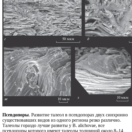
Псевдопоры
. Развитие талеол в псевдопорах двух синхронно
существовавших видов из одного региона резко различно.
Талеолы гораздо лучше развиты у B. alichovae, все
псевдопоры которого имеют талеолы толщиной около 8–14