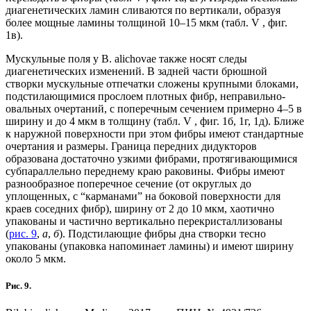
диагенетических ламин сливаются по вертикали, образуя
более мощные ламины толщиной 10–15 мкм (табл. V , фиг.
1в).
Мускульные поля у B. alichovae также носят следы
диагенетических изменений. В задней части брюшной
створки мускульные отпечатки сложены крупными блоками,
подстилающимися прослоем плотных фибр, неправильно-
овальных очертаний, с поперечным сечением примерно 4–5 в
ширину и до 4 мкм в толщину (табл. V , фиг. 1б, 1г, 1д). Ближе
к наружной поверхности при этом фибры имеют стандартные
очертания и размеры. Граница передних дидукторов
образована достаточно узкими фибрами, протягивающимися
субпараллельно переднему краю раковины. Фибры имеют
разнообразное поперечное сечение (от округлых до
уплощенных, с “карманами” на боковой поверхности для
краев соседних фибр), ширину от 2 до 10 мкм, хаотично
упакованы и частично вертикально перекристаллизованы
(
рис. 9
,
а
,
б
). Подстилающие фибры дна створки тесно
упакованы (упаковка напоминает ламины) и имеют ширину
около 5 мкм.
Рис. 9.