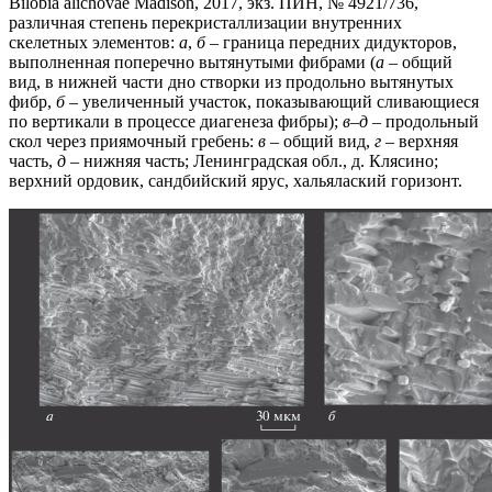
Bilobia alichovae Madison, 2017, экз. ПИН, № 4921/736,
различная степень перекристаллизации внутренних
скелетных элементов:
а
,
б
– граница передних дидукторов,
выполненная поперечно вытянутыми фибрами (
а
– общий
вид, в нижней части дно створки из продольно вытянутых
фибр,
б
– увеличенный участок, показывающий сливающиеся
по вертикали в процессе диагенеза фибры);
в
–
д
– продольный
скол через приямочный гребень:
в
– общий вид,
г
– верхняя
часть,
д
– нижняя часть; Ленинградская обл., д. Клясино;
верхний ордовик, сандбийский ярус, хальялаский горизонт.