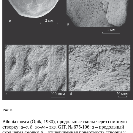
Рис. 6.
Bilobia musca (Öpik, 1930), продольные сколы через спинную
створку:
а
–
в
,
д
,
ж
–
м
– экз. GIT, № 675-106:
а
‒ продольный
скол через ямочку,
б
– отшелушенная поверхность створки у