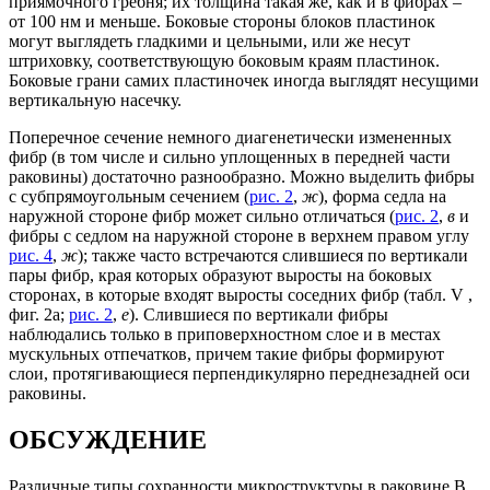
приямочного гребня; их толщина такая же, как и в фибрах –
от 100 нм и меньше. Боковые стороны блоков пластинок
могут выглядеть гладкими и цельными, или же несут
штриховку, соответствующую боковым краям пластинок.
Боковые грани самих пластиночек иногда выглядят несущими
вертикальную насечку.
Поперечное сечение немного диагенетически измененных
фибр (в том числе и сильно уплощенных в передней части
раковины) достаточно разнообразно. Можно выделить фибры
с субпрямоугольным сечением (
рис. 2
,
ж
), форма седла на
наружной стороне фибр может сильно отличаться (
рис. 2
,
в
и
фибры с седлом на наружной стороне в верхнем правом углу
рис. 4
,
ж
); также часто встречаются слившиеся по вертикали
пары фибр, края которых образуют выросты на боковых
сторонах, в которые входят выросты соседних фибр (табл. V ,
фиг. 2а;
рис. 2
,
е
). Слившиеся по вертикали фибры
наблюдались только в приповерхностном слое и в местах
мускульных отпечатков, причем такие фибры формируют
слои, протягивающиеся перпендикулярно переднезадней оси
раковины.
ОБСУЖДЕНИЕ
Различные типы сохранности микроструктуры в раковине B.