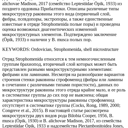
alichovae Madison, 2017 (семейство Leptestiidae Öpik, 1933) из
позднего ордовика Прибалтики. Описаны различные типы
микроструктур раковины этого вида (первичный слой,
фибры, псевдопоры, экстропоры, а также единственные
известные в отряде Strophomenida полые поры) и проведена
оценка возможных диагенетических изменений
микроструктурных элементов. Подтверждено заключение
(Öpik, 1933) о наличии у B. musca полых пор.
KEYWORDS:
Ordovician, Strophomenida, shell microstructure
Отряд Strophomenida относится к тем немногочисленным
группам брахиопод, вторичный слой которых может быть
представлен разными микроструктурными элементами:
фибрами или ламинами. Несмотря на разнообразие вариантов
строения стенки раковины строфоменид (фибры или ламины
в сочетании с различными типами пористости), данных по
микроструктуре раковины этого отряда крайне мало, и ее роль
в систематике группы до сих пор не выяснена; общая
характеристика микроструктуры раковины строфоменид
отсутствует в систематике группы (Cocks, Rong, 1989, 2000;
Congreve et al., 2015). В настоящей статье рассмотрена
микроструктура двух видов рода Bilobia Cooper, 1956, B.
musca (Öpik, 1930) и B. alichovae Madison, 2017, из семейства
Leptestiidae Öpik, 1933 и надсемейства Plectambonitoidea Jones,