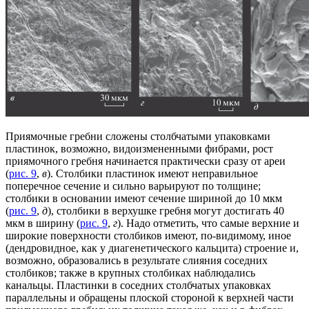
Приямочные гребни сложены столбчатыми упаковками
пластинок, возможно, видоизмененными фибрами, рост
приямочного гребня начинается практически сразу от ареи
(
рис. 9
,
в
). Столбики пластинок имеют неправильное
поперечное сечение и сильно варьируют по толщине;
столбики в основании имеют сечение шириной до 10 мкм
(
рис. 9
,
д
), столбики в верхушке гребня могут достигать 40
мкм в ширину (
рис. 9
,
г
). Надо отметить, что самые верхние и
широкие поверхности столбиков имеют, по-видимому, иное
(дендровидное, как у диагенетического кальцита) строение и,
возможно, образовались в результате слияния соседних
столбиков; также в крупных столбиках наблюдались
канальцы. Пластинки в соседних столбчатых упаковках
параллельны и обращены плоской стороной к верхней части