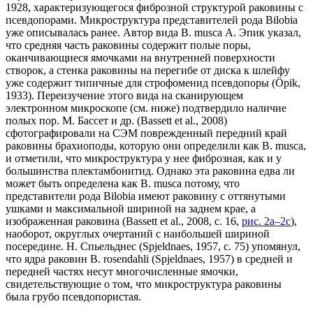
1928, характеризующегося фиброзной структурой раковины с
псевдопорами. Микроструктура представителей рода Bilobia
уже описывалась ранее. Автор вида B. musca А. Эпик указал,
что средняя часть раковины содержит полые поры,
оканчивающиеся ямочками на внутренней поверхности
створок, а стенка раковины на перегибе от диска к шлейфу
уже содержит типичные для строфоменид псевдопоры (Öpik,
1933). Переизучение этого вида на сканирующем
электронном микроскопе (см. ниже) подтвердило наличие
полых пор. М. Бассет и др. (Bassett et al., 2008)
сфотографировали на СЭМ поврежденный передний край
раковины брахиоподы, которую они определили как B. musca,
и отметили, что микроструктура у нее фиброзная, как и у
большинства плектамбонитид. Однако эта раковина едва ли
может быть определена как B. musca потому, что
представители рода Bilobia имеют раковину с оттянутыми
ушками и максимальной шириной на заднем крае, а
изображенная раковина (Bassett et al., 2008, с. 16,
рис. 2a–2c
),
наоборот, округлых очертаний с наибольшей шириной
посередине. Н. Спьельднес (Spjeldnaes, 1957, с. 75) упомянул,
что ядра раковин B. rosendahli (Spjeldnaes, 1957) в средней и
передней частях несут многочисленные ямочки,
свидетельствующие о том, что микроструктура раковины
была грубо псевдопористая.