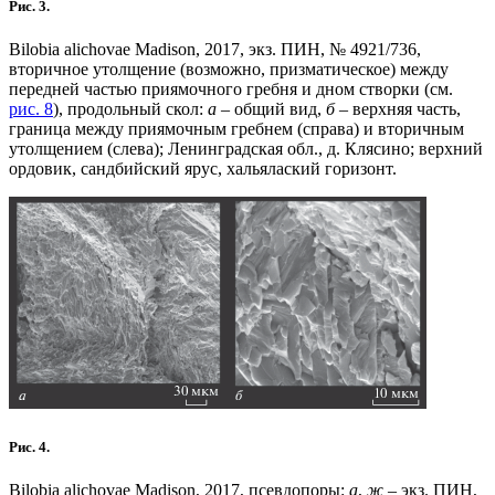
Рис. 3.
Bilobia alichovae Madison, 2017, экз. ПИН, № 4921/736,
вторичное утолщение (возможно, призматическое) между
передней частью приямочного гребня и дном створки (см.
рис. 8
), продольный скол:
а
– общий вид,
б
– верхняя часть,
граница между приямочным гребнем (справа) и вторичным
утолщением (слева); Ленинградская обл., д. Клясино; верхний
ордовик, сандбийский ярус, хальялаский горизонт.
Рис. 4.
Bilobia alichovae Madison, 2017, псевдопоры:
а
,
ж
– экз. ПИН,