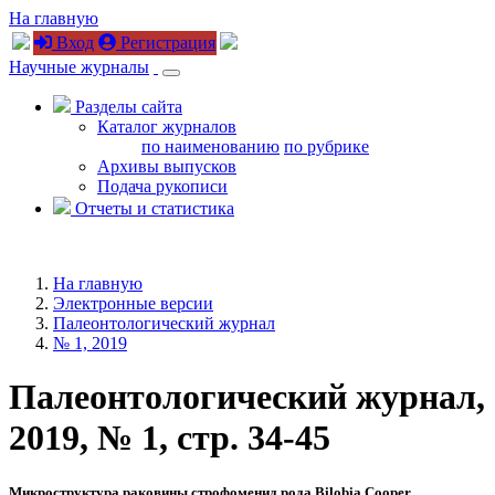
На главную
Вход
Регистрация
Научные журналы
Разделы сайта
Каталог журналов
по наименованию
по рубрике
Архивы выпусков
Подача рукописи
Отчеты и статистика
На главную
Электронные версии
Палеонтологический журнал
№ 1, 2019
Палеонтологический журнал,
2019, № 1, стр. 34-45
Микроструктура раковины строфоменид рода Bilobia Cooper