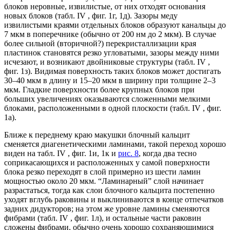
блоков неровные, извилистые, от них отходят основания
новых блоков (табл. IV , фиг. 1г, 1д). Зазоры меду
извилистыми краями отдельных блоков образуют канальцы до
7 мкм в поперечнике (обычно от 200 нм до 2 мкм). В случае
более сильной (вторичной?) перекристаллизации края
пластинок становятся резко угловатыми, зазоры между ними
исчезают, и возникают двойниковые структуры (табл. IV ,
фиг. 1з). Видимая поверхность таких блоков может достигать
30–40 мкм в длину и 15–20 мкм в ширину при толщине 2–3
мкм. Гладкие поверхности более крупных блоков при
больших увеличениях оказываются сложенными мелкими
блоками, расположенными в одной плоскости (табл. IV , фиг.
1а).
Ближе к переднему краю макушки блочный кальцит
сменяется диагенетическими ламинами, такой переход хорошо
виден на табл. IV , фиг. 1и, 1к и
рис. 8
, когда два тесно
соприкасающихся и расположенных у самой поверхности
блока резко переходят в слой примерно из шести ламин
мощностью около 20 мкм. “Ламинарный” слой начинает
разрастаться, тогда как слои блочного кальцита постепенно
уходят вглубь раковины и выклиниваются в конце отпечатков
задних дидукторов; на этом же уровне ламины сменяются
фибрами (табл. IV , фиг. 1л), и остальные части раковин
сложены фибрами, обычно очень хорошо сохраняющимися