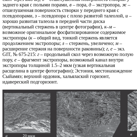
заднего края с полыми порами,
в
– пора,
д
– экстропора,
ж
–
отшелушенная поверхность створки у переднего края с
псевдопорами,
з
– псевдопора с плохо развитой талеолой,
и
–
хорошо развитая талеола в передней части диска
(вертикальный стержень в центре фотографии),
к
–
м
–
возможное оригинальное фосфатизированное содержимое
экстропоры (
к
– общий вид, тонкий стержень является
продолжением экстропоры;
л
– стержень, увеличено;
м
–
расширение стержня на поверхности раковины);
г
,
е
– экз.
GIT, № 675-215:
г
– продольный скол через возможную полую
пору,
е
– фрагмент экстропоры, возможный канал внутри
экстропоры толщиной 1.5–2 мкм (узкая вертикальная
расщелина в центре фотографии); Эстония, местонахождение
Сыйамяэ; верхний ордовик, хальялаский горизонт,
идавереский подгоризонт.