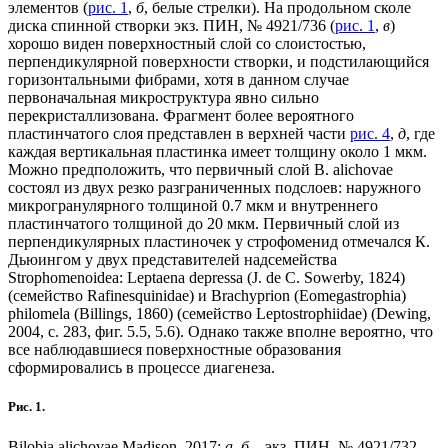
элементов (
рис. 1
,
б
, белые стрелки). На продольном сколе
диска спинной створки экз. ПИН, № 4921/736 (
рис. 1
,
в
)
хорошо виден поверхностный слой со слоистостью,
перпендикулярной поверхности створки, и подстилающийся
горизонтальными фибрами, хотя в данном случае
первоначальная микроструктура явно сильно
перекристаллизована. Фрагмент более вероятного
пластинчатого слоя представлен в верхней части
рис. 4
,
д
, где
каждая вертикальная пластинка имеет толщину около 1 мкм.
Можно предположить, что первичный слой B. alichovae
состоял из двух резко разграниченных подслоев: наружного
микрогранулярного толщиной 0.7 мкм и внутреннего
пластинчатого толщиной до 20 мкм. Первичный слой из
перпендикулярных пластиночек у строфоменид отмечался К.
Дьюингом у двух представителей надсемейства
Strophomenoidea: Leptaena depressa (J. de C. Sowerby, 1824)
(семейство Rafinesquinidae) и Brachyprion (Eomegastrophia)
philomela (Billings, 1860) (семейство Leptostrophiidae) (Dewing,
2004, с. 283, фиг. 5.5, 5.6). Однако также вполне вероятно, что
все наблюдавшиеся поверхностные образования
сформировались в процессе диагенеза.
Рис. 1.
Bilobia alichovae Madison, 2017:
а
,
б
– экз. ПИН, № 4921/732,