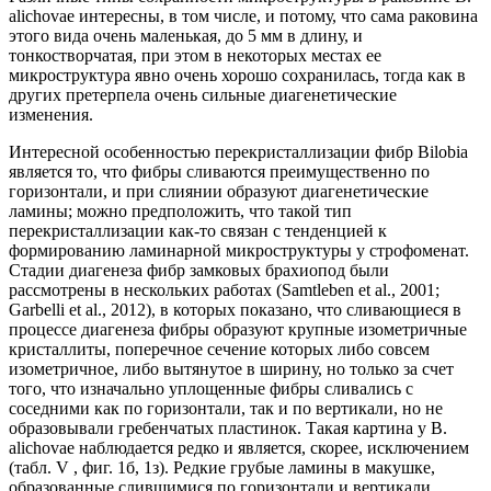
alichovae интересны, в том числе, и потому, что сама раковина
этого вида очень маленькая, до 5 мм в длину, и
тонкостворчатая, при этом в некоторых местах ее
микроструктура явно очень хорошо сохранилась, тогда как в
других претерпела очень сильные диагенетические
изменения.
Интересной особенностью перекристаллизации фибр Bilobia
является то, что фибры сливаются преимущественно по
горизонтали, и при слиянии образуют диагенетические
ламины; можно предположить, что такой тип
перекристаллизации как-то связан с тенденцией к
формированию ламинарной микроструктуры у строфоменат.
Стадии диагенеза фибр замковых брахиопод были
рассмотрены в нескольких работах (Samtleben et al., 2001;
Garbelli et al., 2012), в которых показано, что сливающиеся в
процессе диагенеза фибры образуют крупные изометричные
кристаллиты, поперечное сечение которых либо совсем
изометричное, либо вытянутое в ширину, но только за счет
того, что изначально уплощенные фибры сливались с
соседними как по горизонтали, так и по вертикали, но не
образовывали гребенчатых пластинок. Такая картина у B.
alichovae наблюдается редко и является, скорее, исключением
(табл. V , фиг. 1б, 1з). Редкие грубые ламины в макушке,
образованные слившимися по горизонтали и вертикали