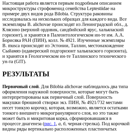
Настоящая работа является первым подробным описанием
микроструктуры строфоменид семейства Leptestiidae на
примере двух видов рода Bilobia. Структура раковины
исследовалась на нескольких образцах для каждого вида. Все
экземпляры B. alichovae происходят из Ленинградской обл., д.
Клясино (верхний ордовик, сандбийский ярус, хальялаский
горизонт), и хранятся в Палеонтологическом ин-те им. А.А.
Борисяка РАН (ПИН), колл. № 4921. Изученные экземпляры
B. musca происходят из Эстонии, Таллин, местонахождение
Сыйамяэ (идавереский подгоризонт хальялаского горизонта),
и хранятся в Геологическом ин-те Таллинского технического
ун-та (GIT).
РЕЗУЛЬТАТЫ
Первичный слой
. Для Bilobia alichovae наблюдалось два типа
оформления наружной поверхности, которые могут быть
интерпретированы как первичный слой. Поверхность
макушки брюшной створки экз. ПИН, № 4921/732 местами
несет тонкую корочку, которая, возможно, является остатками
тонкого внешнего микрогранулярного слоя, но это также
может быть и микритовая корка, сформировавшаяся в
процессе диагенеза (
рис. 1
,
а
,
б
, черная стрелка). Под корочкой
видны ряды вертикально расположенных пластинчатых