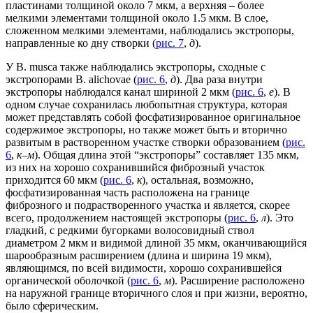
пластинами толщиной около 7 мкм, а верхняя – более
мелкими элементами толщиной около 1.5 мкм. В слое,
сложенном мелкими элементами, наблюдались экстропоры,
направленные ко дну створки (
рис. 7
,
д
).
У B. musca также наблюдались экстропоры, сходные с
экстропорами B. alichovae (
рис. 6
,
д
). Два раза внутри
экстропоры наблюдался канал шириной 2 мкм (
рис. 6
,
е
). В
одном случае сохранилась любопытная структура, которая
может представлять собой фосфатизированное оригинальное
содержимое экстропоры, но также может быть и вторично
развитым в растворенном участке створки образованием (
рис.
6
,
к
–
м
). Общая длина этой “экстропоры” составляет 135 мкм,
из них на хорошо сохранившийся фиброзный участок
приходится 60 мкм (
рис. 6
,
к
), остальная, возможно,
фосфатизированная часть расположена на границе
фиброзного и подрастворенного участка и является, скорее
всего, продолжением настоящей экстропоры (
рис. 6
,
л
). Это
гладкий, с редкими бугорками волосовидный ствол
диаметром 2 мкм и видимой длиной 35 мкм, оканчивающийся
шарообразным расширением (длина и ширина 19 мкм),
являющимся, по всей видимости, хорошо сохранившейся
органической оболочкой (
рис. 6
,
м
). Расширение расположено
на наружной границе вторичного слоя и при жизни, вероятно,
было сферическим.