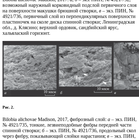
возможный наружный корковидный подслой первичного слоя
на поверхности макушки брюшной створки,
в
– экз. ПИН, №
4921/736, первичный слой из перпендикулярных поверхности
пластиночек на сколе диска спинной створки; Ленинградская
обл., д. Клясино; верхний ордовик, сандбийский ярус,
хальялаский горизонт.
Рис. 2.
Bilobia alichovae Madison, 2017, фиброзный слой:
а
– экз. ПИН,
№ 4921/735, тонкие, лезвиеподобные фибры передней части
спинной створки;
б
– экз. ПИН, № 4921/736, продольный скол
через фибру, показывающий слойки нарастания;
в
– экз. ПИН,