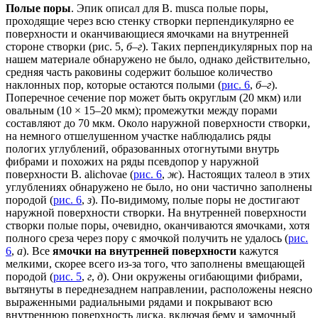
Полые поры
. Эпик описал для B. musca полые поры,
проходящие через всю стенку створки перпендикулярно ее
поверхности и оканчивающиеся ямочками на внутренней
стороне створки (рис. 5,
б
–
г
). Таких перпендикулярных пор на
нашем материале обнаружено не было, однако действительно,
средняя часть раковины содержит большое количество
наклонных пор, которые остаются полыми (
рис. 6
,
б
–
г
).
Поперечное сечение пор может быть округлым (20 мкм) или
овальным (10 × 15–20 мкм); промежутки между порами
составляют до 70 мкм. Около наружной поверхности створки,
на немного отшелушенном участке наблюдались ряды
пологих углублений, образованных отогнутыми внутрь
фибрами и похожих на ряды псевдопор у наружной
поверхности B. alichovae (
рис. 6
,
ж
). Настоящих талеол в этих
углублениях обнаружено не было, но они частично заполнены
породой (
рис. 6
,
з
). По-видимому, полые поры не достигают
наружной поверхности створки. На внутренней поверхности
створки полые поры, очевидно, оканчиваются ямочками, хотя
полного среза через пору с ямочкой получить не удалось (
рис.
6
,
а
). Все
ямочки на внутренней поверхности
кажутся
мелкими, скорее всего из-за того, что заполнены вмещающей
породой (
рис. 5
,
г
,
д
). Они окружены огибающими фибрами,
вытянуты в переднезаднем направлении, расположены неясно
выраженными радиальными рядами и покрывают всю
внутреннюю поверхность диска, включая бему и замочный