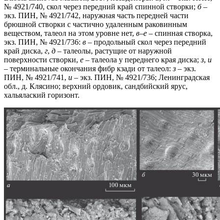
№ 4921/740, скол через передний край спинной створки;
б
–
экз. ПИН, № 4921/742, наружная часть передней части
брюшной створки с частично удаленным раковинным
веществом, талеол на этом уровне нет,
в
–
е
– спинная створка,
экз. ПИН, № 4921/736:
в
– продольный скол через передний
край диска,
г
,
д
– талеолы, растущие от наружной
поверхности створки,
е
– талеола у переднего края диска;
з
,
и
– терминальные окончания фибр кзади от талеол:
з
– экз.
ПИН, № 4921/741,
и
– экз. ПИН, № 4921/736; Ленинградская
обл., д. Клясино; верхний ордовик, сандбийский ярус,
хальялаский горизонт.