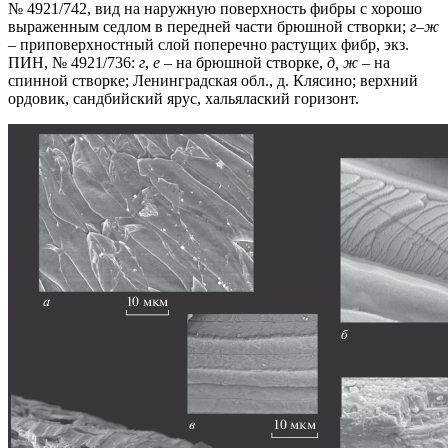
№ 4921/742, вид на наружную поверхность фибры с хорошо
выраженным седлом в передней части брюшной створки;
г
–
ж
– приповерхностный слой поперечно растущих фибр, экз.
ПИН, № 4921/736:
г
,
е
– на брюшной створке,
д, ж
– на
спинной створке; Ленинградская обл., д. Клясино; верхний
ордовик, сандбийский ярус, хальялаский горизонт.