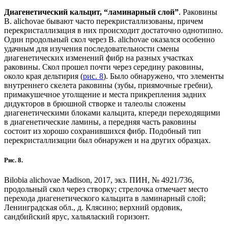
Диагенетический кальцит, “ламинарный слой”
. Раковины
B. alichovae бывают часто перекристаллизованы, причем
перекристаллизация в них происходит достаточно однотипно.
Один продольный скол через B. alichovae оказался особенно
удачным для изучения последовательности смены
диагенетических изменений фибр на разных участках
раковины. Скол прошел почти через середину раковины,
около края дельтирия (
рис. 8
). Было обнаружено, что элементы
внутреннего скелета раковины (зубы, приямочные гребни),
примакушечное утолщение и места прикрепления задних
дидукторов в брюшной створке и талеолы сложены
диагенетическими блоками кальцита, кпереди переходящими
в диагенетические ламины, а передняя часть раковины
состоит из хорошо сохранившихся фибр. Подобный тип
перекристаллизации был обнаружен и на других образцах.
Рис. 8.
Bilobia alichovae Madison, 2017, экз. ПИН, № 4921/736,
продольный скол через створку; стрелочка отмечает место
перехода диагенетического кальцита в ламинарный слой;
Ленинградская обл., д. Клясино; верхний ордовик,
сандбийский ярус, хальялаский горизонт.