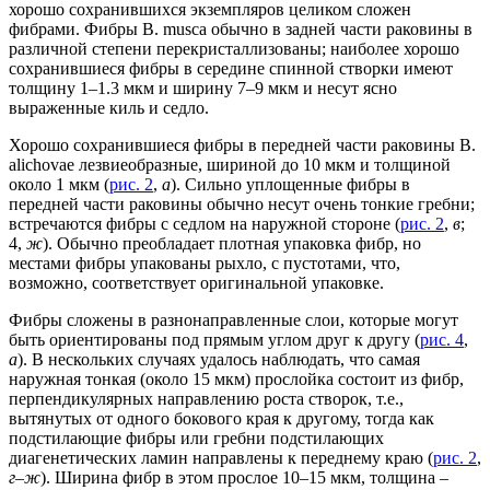
хорошо сохранившихся экземпляров целиком сложен
фибрами. Фибры B. musca обычно в задней части раковины в
различной степени перекристаллизованы; наиболее хорошо
сохранившиеся фибры в середине спинной створки имеют
толщину 1–1.3 мкм и ширину 7–9 мкм и несут ясно
выраженные киль и седло.
Хорошо сохранившиеся фибры в передней части раковины B.
alichovae лезвиеобразные, шириной до 10 мкм и толщиной
около 1 мкм (
рис. 2
,
а
). Сильно уплощенные фибры в
передней части раковины обычно несут очень тонкие гребни;
встречаются фибры с седлом на наружной стороне (
рис. 2
,
в
;
4,
ж
). Обычно преобладает плотная упаковка фибр, но
местами фибры упакованы рыхло, с пустотами, что,
возможно, соответствует оригинальной упаковке.
Фибры сложены в разнонаправленные слои, которые могут
быть ориентированы под прямым углом друг к другу (
рис. 4
,
а
). В нескольких случаях удалось наблюдать, что самая
наружная тонкая (около 15 мкм) прослойка состоит из фибр,
перпендикулярных направлению роста створок, т.е.,
вытянутых от одного бокового края к другому, тогда как
подстилающие фибры или гребни подстилающих
диагенетических ламин направлены к переднему краю (
рис. 2
,
г
–
ж
). Ширина фибр в этом прослое 10–15 мкм, толщина –