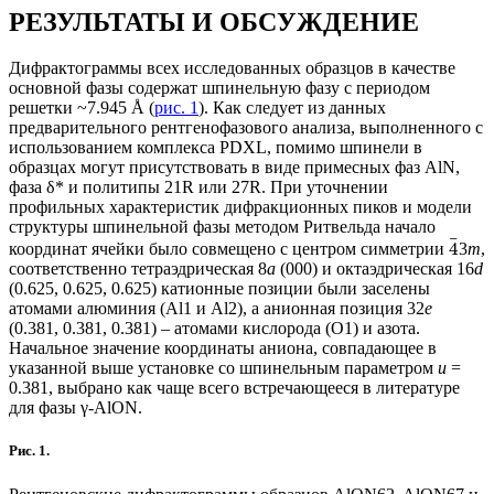
РЕЗУЛЬТАТЫ И ОБСУЖДЕНИЕ
Дифрактограммы всех исследованных образцов в качестве
основной фазы содержат шпинельную фазу с периодом
решетки ~7.945 Å (
рис. 1
). Как следует из данных
предварительного рентгенофазового анализа, выполненного с
использованием комплекса PDXL, помимо шпинели в
образцах могут присутствовать в виде примесных фаз AlN,
фаза δ* и политипы 21R или 27R. При уточнении
профильных характеристик дифракционных пиков и модели
структуры шпинельной фазы методом Ритвельда начало
¯
4
координат ячейки было совмещено с центром симметрии
3
m
,
соответственно тетраэдрическая 8
a
(000) и октаэдрическая 16
d
(0.625, 0.625, 0.625) катионные позиции были заселены
атомами алюминия (Al1 и Al2), а анионная позиция 32
e
(0.381, 0.381, 0.381) – атомами кислорода (O1) и азота.
Начальное значение координаты аниона, совпадающее в
указанной выше установке со шпинельным параметром
u
=
0.381, выбрано как чаще всего встречающееся в литературе
для фазы γ-AlON.
Рис. 1.