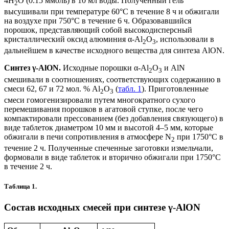
4H
O (0.15 ммоль) в 10 мл воды. Полученный гель
2
высушивали при температуре 60°С в течение 8 ч и обжигали
на воздухе при 750°С в течение 6 ч. Образовавшийся
порошок, представляющий собой высокодисперсный
кристаллический оксид алюминия α-Al
O
, использовали в
2
3
дальнейшем в качестве исходного вещества для синтеза AlON.
Синтез
γ-AlON.
Исходные порошки α-Al
O
и AlN
2
3
смешивали в соотношениях, соответствующих содержанию в
смеси 62, 67 и 72 мол. % Al
O
(
табл. 1
). Приготовленные
2
3
смеси гомогенизировали путем многократного сухого
перемешивания порошков в агатовой ступке, после чего
компактировали прессованием (без добавления связующего) в
виде таблеток диаметром 10 мм и высотой 4–5 мм, которые
обжигали в печи сопротивления в атмосфере N
при 1750°С в
2
течение 2 ч. Полученные спеченные заготовки измельчали,
формовали в виде таблеток и вторично обжигали при 1750°С
в течение 2 ч.
Таблица 1.
Состав исходных смесей при синтезе γ-AlON