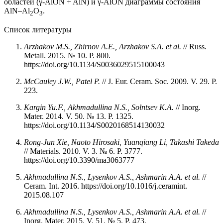
областей (γ-AlON + AlN) и γ-AlON диаграммы состояния
AlN–Al
O
.
2
3
Список литературы
Arzhakov M.S., Zhirnov A.E., Arzhakov S.A. et al.
// Russ.
Metall. 2015. № 10. P. 800.
https://doi.org/10.1134/S0036029515100043
McCauley J.W., Patel P.
// J. Eur. Ceram. Soc. 2009. V. 29. P.
223.
Kargin Yu.F., Akhmadullina N.S., Solntsev K.A.
// Inorg.
Mater. 2014. V. 50. № 13. P. 1325.
https://doi.org/10.1134/S0020168514130032
Rong-Jun Xie, Naoto Hirosaki, Yuanqiang Li, Takashi Takeda
// Materials. 2010. V. 3. № 6. P. 3777.
https://doi.org/10.3390/ma3063777
Akhmadullina
N.S.,
Lysenkov
A.S.,
Ashmarin
A.A.
et al.
//
Ceram. Int. 2016. https://doi.org/10.1016/j.ceramint.
2015.08.107
Akhmadullina
N.S.,
Lysenkov
A.S.,
Ashmarin
A.A.
et al.
//
Inorg. Mater. 2015. V. 51. № 5. P. 473.