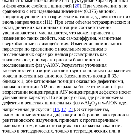
оказывать заметное влияние на структурные характеристики
и физические свойства шпинелей [
20
]. При увеличении
u
по
сравнению с его идеальным значением (0.375) анионы,
координирующие тетраэдрические катионы, удаляются от них
вдоль направления 〈111〉. При этом объемы тетраэдрических и
октаэдрических катионных позиций соответственно
увеличиваются и уменьшаются, что может привести к
изменению таких свойств, как самодиффузия, магнитные
сверхобменные взаимодействия. Изменение шпинельного
параметра по сравнению с идеальным значением в
исследованных образцах нельзя рассматривать как
значительное, оно характерно для большинства
исследованных фаз γ-AlON. Результаты уточнения
заселенностей позиций соответствуют основным положениям
модели постоянных анионов. Заселенность позиций 32
e
близка к 1, обе катионные позиции оказались дефектными,
однако в позиции Al2 она выражена более отчетливо. При
возрастании концентрации AlN концентрация дефектов носит
убывающий характер. По вопросу о том, где расположены
дефекты в решетках шпинельных фаз γ-Al
O
и γ-AlON идет
2
3
напряженная дискуссия [
14
,
17
–
21
]. Эксперименты,
выполненные методами дифракции нейтронов, электронов и
рентгеновского излучения, приводят к противоречивым
выводам о том, в каких позициях расположены вакансии:
только в октаэдрических, только в тетраэдрических или в