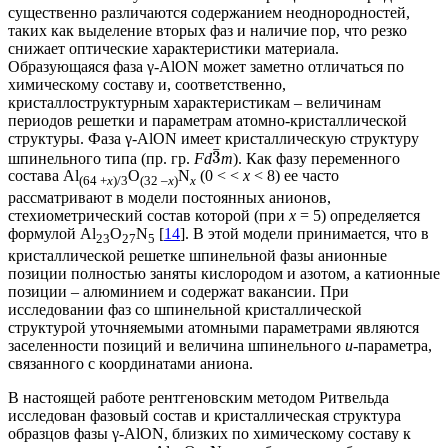
существенно различаются содержанием неоднородностей,
таких как выделение вторых фаз и наличие пор, что резко
снижает оптические характеристики материала.
Образующаяся фаза γ-AlON может заметно отличаться по
химическому составу и, соответственно,
кристаллоструктурным характеристикам – величинам
периодов решетки и параметрам атомно-кристаллической
структуры. Фаза γ-AlON имеет кристаллическую структуру
¯
3
шпинельного типа (пр. гр.
Fd
m
). Как фазу переменного
состава Al
O
N
(0 < <
x
< 8) ее часто
(64 +
x
)/3
(32 –
x
)
x
рассматривают в модели постоянных анионов,
стехиометрический состав которой (при
х
= 5) определяется
формулой Al
O
N
[
14
]. В этой модели принимается, что в
23
27
5
кристаллической решетке шпинельной фазы анионные
позиции полностью заняты кислородом и азотом, а катионные
позиции – алюминием и содержат вакансии. При
исследовании фаз со шпинельной кристаллической
структурой уточняемыми атомными параметрами являются
заселенности позиций и величина шпинельного
u
-параметра,
связанного с координатами аниона.
В настоящей работе рентгеновским методом Ритвельда
исследован фазовый состав и кристаллическая структура
образцов фазы γ-AlON, близких по химическому составу к