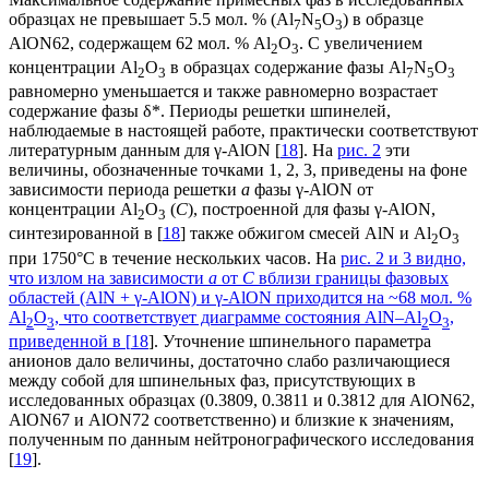
образцах не превышает 5.5 мол. % (Al
N
O
) в образце
7
5
3
AlON62, содержащем 62 мол. % Al
O
. С увеличением
2
3
концентрации Al
O
в образцах содержание фазы Al
N
O
2
3
7
5
3
равномерно уменьшается и также равномерно возрастает
содержание фазы δ*. Периоды решетки шпинелей,
наблюдаемые в настоящей работе, практически соответствуют
литературным данным для γ-AlON [
18
]. На
рис. 2
эти
величины, обозначенные точками 1, 2, 3, приведены на фоне
зависимости периода решетки
a
фазы γ-AlON от
концентрации Al
O
(
C
), построенной для фазы γ-AlON,
2
3
синтезированной в [
18
] также обжигом смесей AlN и Al
O
2
3
при 1750°С в течение нескольких часов. На
рис. 2 и 3
видно,
что излом на зависимости
a
от
C
вблизи границы фазовых
областей (AlN + γ-AlON) и γ-AlON приходится на ~68 мол. %
Al
O
, что соответствует диаграмме состояния AlN–Al
O
,
2
3
2
3
приведенной в [
18
]. Уточнение шпинельного параметра
анионов дало величины, достаточно слабо различающиеся
между собой для шпинельных фаз, присутствующих в
исследованных образцах (0.3809, 0.3811 и 0.3812 для AlON62,
AlON67 и AlON72 соответственно) и близкие к значениям,
полученным по данным нейтронографического исследования
[
19
].