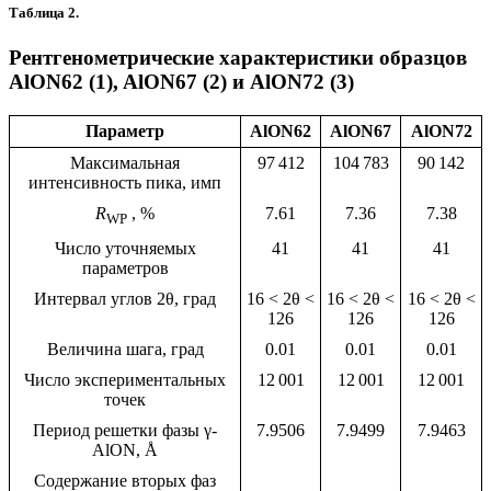
Таблица 2.
Рентгенометрические характеристики образцов
AlON62 (1), AlON67 (2) и AlON72 (3)
Параметр
AlON62
AlON67
AlON72
Максимальная
97 412
104 783
90 142
интенсивность пика, имп
R
, %
7.61
7.36
7.38
WP
Число уточняемых
41
41
41
параметров
Интервал углов 2θ, град
16 < 2θ <
16 < 2θ <
16 < 2θ <
126
126
126
Величина шага, град
0.01
0.01
0.01
Число экспериментальных
12 001
12 001
12 001
точек
Период решетки фазы γ-
7.9506
7.9499
7.9463
AlON, Å
Содержание вторых фаз