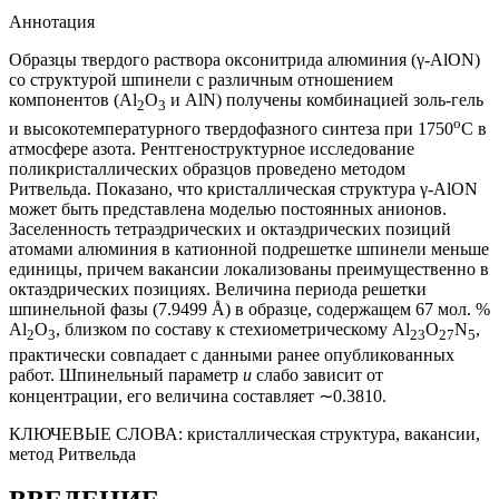
Аннотация
Образцы твердого раствора оксонитрида алюминия (γ-AlON)
со структурой шпинели с различным отношением
компонентов (Al
O
и AlN) получены комбинацией золь-гель
2
3
о
и высокотемпературного твердофазного синтеза при 1750
С в
атмосфере азота. Рентгеноструктурное исследование
поликристаллических образцов проведено методом
Ритвельда. Показано, что кристаллическая структура γ-AlON
может быть представлена моделью постоянных анионов.
Заселенность тетраэдрических и октаэдрических позиций
атомами алюминия в катионной подрешетке шпинели меньше
единицы, причем вакансии локализованы преимущественно в
октаэдрических позициях. Величина периода решетки
шпинельной фазы (7.9499 Å) в образце, содержащем 67 мол. %
Al
O
, близком по составу к стехиометрическому Al
O
N
,
2
3
23
27
5
практически совпадает с данными ранее опубликованных
работ. Шпинельный параметр
u
слабо зависит от
концентрации, его величина составляет ∼0.3810.
КЛЮЧЕВЫЕ СЛОВА:
кристаллическая структура, вакансии,
метод Ритвельда