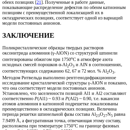
обеих позициях [
21
]. Полученные в работе данные,
показывающие распределение дефектов по обеим катионным
позициям с преимущественной локализацией их в
октаэдрических позициях, соответствует одной из вариаций
модели постоянных анионов.
ЗАКЛЮЧЕНИЕ
Поликристаллические образцы твердых растворов
оксонитрида алюминия (γ-AlON) со структурой шпинели
о
синтезированы обжигом при 1750
С в атмосфере азота
исходных смесей порошков α-Al
O
и AlN в соотношениях,
2
3
соответствующих содержанию 62, 67 и 72 мол. % Al
O
.
2
3
Методом Ритвельда выполнено рентгенодифракционное
исследование кристаллической структуры γ-AlON и показано,
что она соответствует модели постоянных анионов.
Установлено, что заселенности позиций Al1 и Al2 составляют
соответственно
P
(Al1) ~ 0.93 и
P
(Al2) ~ 0.90, т.е. вакансии
атомов алюминия в катионной подрешетке локализованы
преимущественно в октаэдрических позициях. Величина
периода решетки шпинельной фазы состава Al
O
N
равна
23
27
5
7.9499 Å, а фигуративная точка, отвечающая этому составу,
расположена при температуре 1750°С на границе фазовых