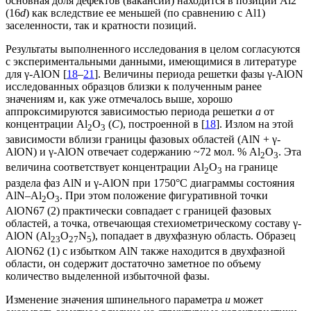
основная доля дефектов (вакансий) находится в позиции Al2
(16
d
) как вследствие ее меньшей (по сравнению с Al1)
заселенности, так и кратности позиций.
Результаты выполненного исследования в целом согласуются
с экспериментальными данными, имеющимися в литературе
для γ-AlON [
18
–
21
]. Величины периода решетки фазы γ-AlON
исследованных образцов близки к полученным ранее
значениям и, как уже отмечалось выше, хорошо
аппроксимируются зависимостью периода решетки
a
от
концентрации Al
O
(
C
), построенной в [
18
]. Излом на этой
2
3
зависимости вблизи границы фазовых областей (AlN + γ-
AlON) и γ-AlON отвечает содержанию ~72 мол. % Al
O
. Эта
2
3
величина соответствует концентрации Al
O
на границе
2
3
раздела фаз AlN и γ-AlON при 1750°С диаграммы состояния
AlN–Al
O
. При этом положение фигуративной точки
2
3
AlON67 (2) практически совпадает с границей фазовых
областей, а точка, отвечающая стехиометрическому составу γ-
AlON (Al
O
N
), попадает в двухфазную область. Образец
23
27
5
AlON62 (1) с избытком AlN также находится в двухфазной
области, он содержит достаточно заметное по объему
количество выделенной избыточной фазы.
Изменение значения шпинельного параметра
u
может