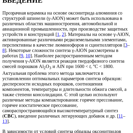
ВВЕДЕНИЕ
Прозрачная керамика на основе оксонитрида алюминия со
структурой шпинели (γ-AlON) может быть использована в
различных областях машиностроения, автомобильной и
авиационной промышленности, при производстве защитных
устройств и конструкций [
1
,
2
]. Материалы на основе γ-AlON,
активированные различными редкоземельными элементами,
перспективны в качестве люминофоров и сцинтилляторов [
3
–
8
]. Некоторые сложности синтеза γ-AlON рассмотрены в
работах [
9
,
10
]. Наиболее распространенным методом
получения γ-AlON является реакция твердофазного синтеза
смесей порошков Al
O
и AlN при 1600 <
t
, °С < 1800.
2
3
Актуальная проблема этого метода заключается в
установлении оптимальных параметров синтеза образцов:
дисперсности исходных порошков, соотношения
компонентов, температуры и длительности обжига смесей, а
также степени консолидации. С этой целью используют
различные методы компактирования: горячее прессование,
горячее изостатическое прессование,
самораспространяющийся высокотемпературный синтез
(
СВС
), введение различных легирующих добавок и др. [
11
–
13
].
В зависимости от условий синтеза образцы оксонитридов