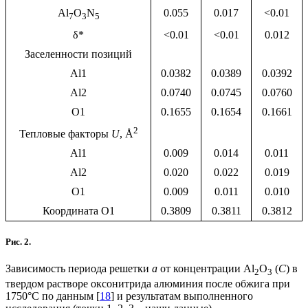
Al
O
N
0.055
0.017
<0.01
7
3
5
δ*
<0.01
<0.01
0.012
Заселенности позиций
Al1
0.0382
0.0389
0.0392
Al2
0.0740
0.0745
0.0760
O1
0.1655
0.1654
0.1661
2
Тепловые факторы
U
, Å
Al1
0.009
0.014
0.011
Al2
0.020
0.022
0.019
O1
0.009
0.011
0.010
Координата O1
0.3809
0.3811
0.3812
Рис. 2.
Зависимость периода решетки
a
от концентрации Al
O
(
C
) в
2
3
твердом растворе оксонитрида алюминия после обжига при
1750°С по данным [
18
] и результатам выполненного