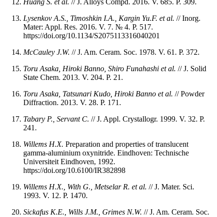
Huang S. et al.
// J. Alloys Compd. 2016. V. 685. P. 309.
Lysenkov A.S., Timoshkin I.A., Kargin Yu.F. et al.
// Inorg.
Mater: Appl. Res. 2016. V. 7. № 4. P. 517.
https://doi.org/10.1134/S2075113316040201
McCauley J.W.
// J. Am. Ceram. Soc. 1978. V. 61. P. 372.
Toru Asaka,
Hiroki Banno, Shiro Funahashi et al.
// J. Solid
State Chem. 2013. V. 204. P. 21.
Toru Asaka, Tatsunari Kudo, Hiroki Banno et al.
// Powder
Diffraction. 2013. V. 28. P. 171.
Tabary P., Servant C.
// J. Appl. Crystallogr. 1999. V. 32. P.
241.
Willems
H.X.
Preparation and properties of translucent
gamma-aluminium oxynitride. Eindhoven: Technische
Universiteit Eindhoven, 1992.
https://doi.org/10.6100/IR382898
Willems H.X., With G., Metselar R. et al.
// J. Mater. Sci.
1993. V. 12. P. 1470.
Sickafus K.E., Wills J.M., Grimes N.W.
// J. Am. Ceram. Soc.