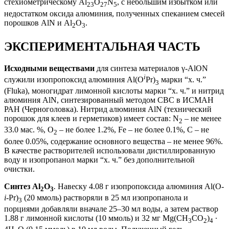
стехиометрическому Al
O
N
, с небольшим избытком или
23
27
5
недостатком оксида алюминия, полученных спеканием смесей
порошков AlN и Al
O
.
2
3
ЭКСПЕРИМЕНТАЛЬНАЯ ЧАСТЬ
Исходными веществами
для синтеза материалов γ-AlON
i
служили изопропоксид алюминия Al(O
Pr)
марки “х. ч.”
3
(Fluka), моногидрат лимонной кислоты марки “х. ч.” и нитрид
алюминия AlN, синтезированный методом СВС в ИСМАН
РАН (Черноголовка). Нитрид алюминия AlN (технический
порошок для клеев и герметиков) имеет состав: N
– не менее
2
33.0 мас. %, O
– не более 1.2%, Fe – не более 0.1%, С – не
2
более 0.05%, содержание основного вещества – не менее 96%.
В качестве растворителей использовали дистиллированную
воду и изопропанол марки “х. ч.” без дополнительной
очистки.
Синтез Al
O
.
Навеску 4.08 г изопропоксида алюминия Al(O-
2
3
i
-Pr)
(20 ммоль) растворяли в 25 мл изопропанола и
3
порциями добавляли вначале 25–30 мл воды, а затем раствор
1.88 г лимонной кислоты (10 ммоль) и 32 мг Mg(CH
CO
)
∙
3
2
4