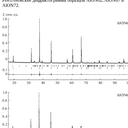
Рентгеновские дифрактограммы образцов AlON62, AlON67 и
AlON72.