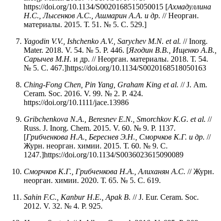
https://doi.org/10.1134/S0020168515050015 [
Ахмадуллина
Н.С., Лысенков А.С., Ашмарин А.А. и др.
// Неорган.
материалы. 2015. Т. 51. № 5. С. 529.]
Yagodin V.V., Ishchenko A.V., Sarychev M.N. et al.
// Inorg.
Mater. 2018. V. 54. № 5. P. 446. [
Ягодин В.В., Ищенко А.В.,
Сарычев М.Н.
и др. // Неорган. материалы. 2018. Т. 54.
№ 5. С. 467.]https://doi.org/10.1134/S0020168518050163
Ching-Fong Chen, Pin Yang, Graham King et al.
// J. Am.
Ceram. Soc. 2016. V. 99. № 2. P. 424.
https://doi.org/10.1111/jace.13986
Gribchenkova N.A., Beresnev E.N., Smorchkov K.G. et al.
//
Russ. J. Inorg. Chem. 2015. V. 60. № 9. P. 1137.
[
Грибченкова Н.А., Береснев Э.Н., Сморчков К.Г. и др.
//
Журн. неорган. химии. 2015. Т. 60. № 9. С.
1247.]https://doi.org/10.1134/S0036023615090089
Сморчков К.Г., Грибченкова Н.А., Алиханян А.С.
// Журн.
неорган. химии. 2020. Т. 65. № 5. С. 619.
Sahin F.C., Kanbur H.E., Apak B.
// J. Eur. Ceram. Soc.
2012. V. 32. № 4. P. 925.