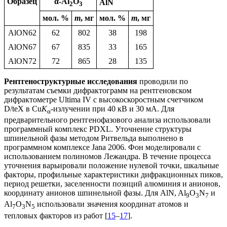
Образец
α-Al
O
AlN
2
3
мол. %
m
, мг
мол. %
m
, мг
AlON62
62
802
38
198
AlON67
67
835
33
165
AlON72
72
865
28
135
Рентгеноструктурные исследования
проводили по
результатам съемки дифрактограмм на рентгеновском
дифрактометре Ultima IV с высокоскоростным счетчиком
D/teX в Cu
K
-излучении при 40 кВ и 30 мА. Для
α
предварительного рентгенофазового анализа использовали
программный комплекс PDXL. Уточнение структуры
шпинельной фазы методом Ритвельда выполнено в
программном комплексе Jana 2006. Фон моделировали с
использованием полиномов Лежандра. В течение процесса
уточнения варьировали положение нулевой точки, шкальные
факторы, профильные характеристики дифракционных пиков,
период решетки, заселенности позиций алюминия и анионов,
координату анионов шпинельной фазы. Для AlN, Al
O
N
и
9
3
7
Al
O
N
использовали значения координат атомов и
7
3
5
тепловых факторов из работ [
15
–
17
].