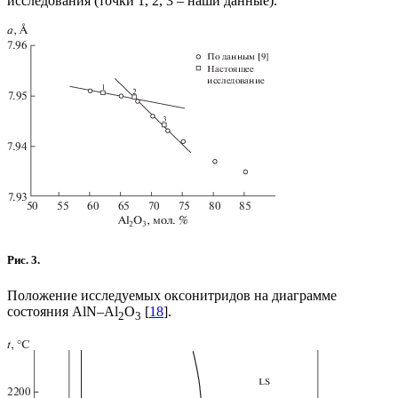
исследования (точки 1, 2, 3 – наши данные).
Рис. 3.
Положение исследуемых оксонитридов на диаграмме
состояния AlN–Al
O
[
18
].
2
3