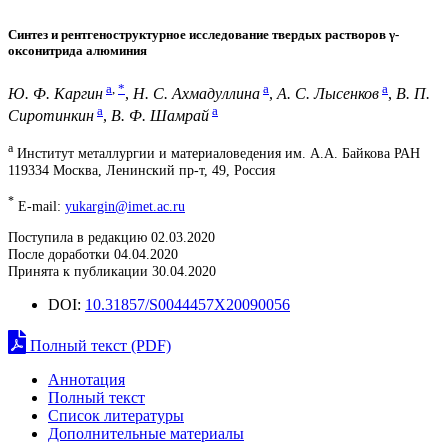
Синтез и рентгеноструктурное исследование твердых растворов γ-
оксонитрида алюминия
a
,
*
a
a
Ю. Ф. Каргин
,
Н. С. Ахмадуллина
,
А. С. Лысенков
,
В. П.
a
a
Сиротинкин
,
В. Ф. Шамрай
a
Институт металлургии и материаловедения им. А.А. Байкова РАН
119334 Москва, Ленинский пр-т, 49, Россия
*
E-mail:
yukargin@imet.ac.ru
Поступила в редакцию 02.03.2020
После доработки 04.04.2020
Принята к публикации 30.04.2020
DOI:
10.31857/S0044457X20090056
Полный текст (PDF)
Аннотация
Полный текст
Список литературы
Дополнительные материалы