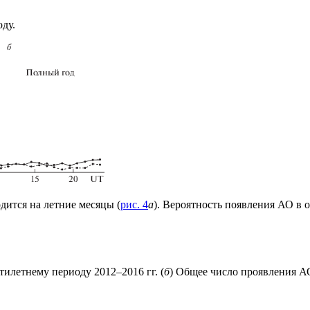
ду.
дится на летние месяцы (
рис. 4
а
). Вероятность появления АО в
илетнему периоду 2012–2016 гг. (
б
) Общее число проявления АО