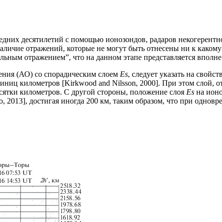
едних десятилетий с помощью ионозондов, радаров некогерентн
аличие отражений, которые не могут быть отнесены ни к какому
альным отражением”, что на данном этапе представляется вполн
ения (АО) со спорадическим слоем
Es
, следует указать на свой
ниц километров [Kirkwood and Nilsson, 2000]. При этом слой, 
есятки километров. С другой стороны, положение слоя
Es
на ионо
 2013], достигая иногда 200 км, таким образом, что при одно