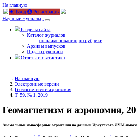
На главную
Вход
Регистрация
Научные журналы
Разделы сайта
Каталог журналов
по наименованию
по рубрике
Архивы выпусков
Подача рукописи
Отчеты и статистика
На главную
Электронные версии
Геомагнетизм и аэрономия
T. 59, № 1, 2019
Геомагнетизм и аэрономия, 2019
Аномальные ионосферные отражения по данным Иркутского ЛЧМ-ионозон
1
,
*
1
1