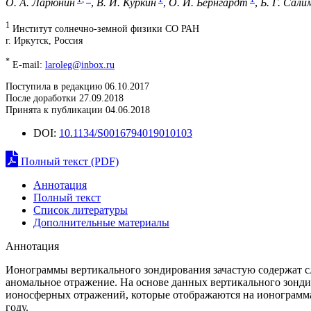
О. А. Ларюнин
,
В. И. Куркин
,
О. И. Бернгардт
,
Б. Г. Сали
1
Институт солнечно-земной физики СО РАН
г. Иркутск, Россия
*
E-mail:
laroleg@inbox.ru
Поступила в редакцию 06.10.2017
После доработки 27.09.2018
Принята к публикации 04.06.2018
DOI:
10.1134/S0016794019010103
Полный текст (PDF)
Аннотация
Полный текст
Список литературы
Дополнительные материалы
Аннотация
Ионограммы вертикального зондирования зачастую содержат сл
аномальное отражение. На основе данных вертикального зонди
ионосферных отражений, которые отображаются на ионограмма
году.