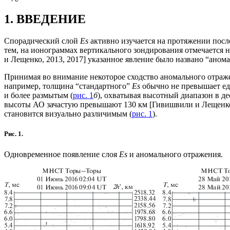
1. ВВЕДЕНИЕ
Спорадический слой
Es
активно изучается на протяжении посл
тем, на ионограммах вертикального зондирования отмечается н
и Лещенко, 2013, 2017] указанное явление было названо “аном
Принимая во внимание некоторое сходство аномального отраж
например, толщина “стандартного”
Es
обычно не превышает еди
и более размытым (
рис. 1
б
), охватывая высотный диапазон в д
высоты АО зачастую превышают 130 км [Гивишвили и Лещенко,
становится визуально различимым (
рис. 1
).
Рис. 1.
Одновременное появление слоя
Es
и аномального отражения.