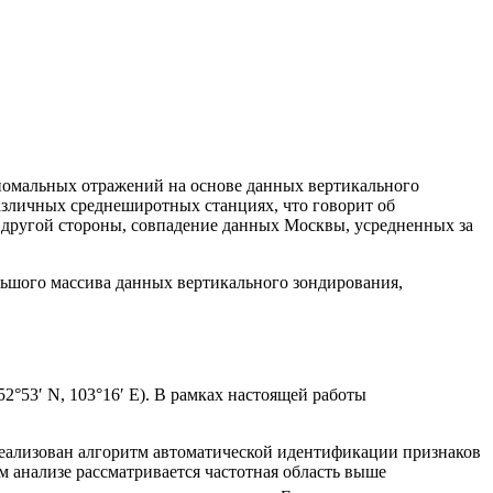
номальных отражений на основе данных вертикального
различных среднеширотных станциях, что говорит об
 другой стороны, совпадение данных Москвы, усредненных за
льшого массива данных вертикального зондирования,
°53′ N, 103°16′ E). В рамках настоящей работы
реализован алгоритм автоматической идентификации признаков
м анализе рассматривается частотная область выше