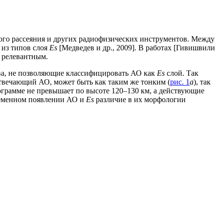
ого рассеяния и других радиофизических инструментов. Между
 из типов слоя
Es
[Медведев и др., 2009]. В работах [Гивишвили
е релевантным.
ства, не позволяющие классифицировать АО как
Es
слой. Так
отвечающий АО, может быть как таким же тонким (
рис. 1
а
), так
грамме не превышает по высоте 120–130 км, а действующие
временном появлении АО и
Es
различие в их морфологии