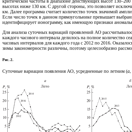
критической частоты в диапазоне действующих высот 130–200 
высотах ниже 130 км. С другой стороны, это позволяет исклю
км. Далее программа считает количество точек значимой ампли
Если число точек в данном прямоугольнике превышает выбранн
идентифицирует ионограмму, как имеющую признаки аномальн
Для анализа суточных вариаций проявлений АО рассчитывалось
каждого часового интервала делилось на полное количество сеа
часовых интервалов для каждого года с 2012 по 2016. Оказалос
зимы закономерности различны, поэтому целесообразно рассмо
Рис. 2.
Суточные вариации появления АО, усредненные по летним (
а
,