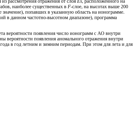
 из рассмотрения отражения от слоя
Es
, расположенного на
табов, наиболее существенных в
F
-слое, на высотах выше 200
е значение), попавших в указанную область на ионограмме.
ий в данном частотно-высотном диапазоне), программа
ета вероятности появления число ионограмм с АО внутри
ны вероятности появления аномального отражения внутри
 года в год летним и зимним периодам. При этом для лета и для