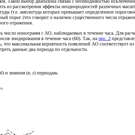
км. Такой выбор диапазона связан с необходимостью исключения
чить из рассмотрения эффекты неоднородностей различных масш
туды (т.е. амплитуда которых превышает определенное порогово
ый порог (что говорит о наличии существенного числа отражен
ого отражения.
 число ионограмм с АО, наблюдаемых в течение часа. Для расч
нсов зондирования в течение часа (60). Так, на
рис. 2
представле
ь, что максимальная вероятность появлений АО соответствует из
треть данные два периода по отдельности.
б
) и зимним (
в
,
г
) периодам
.