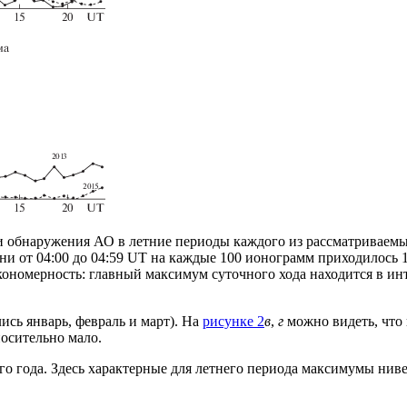
 обнаружения АО в летние периоды каждого из рассматриваемых
мени от 04:00 до 04:59 UT на каждые 100 ионограмм приходилос
закономерность: главный максимум суточного хода находится в ин
ись январь, февраль и март). На
рисунке 2
в
,
г
можно видеть, что 
носительно мало.
о года. Здесь характерные для летнего периода максимумы нивел