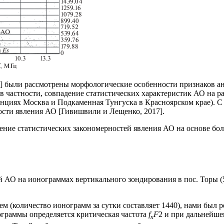
] были рассмотрены морфологические особенности признаков а
 в частности, совпадение статистических характеристик АО на 
нциях Москва и Подкаменная Тунгуска в Красноярском крае). С
ивости явления АО [Гивишвили и Лещенко, 2017].
чение статистических закономерностей явления АО на основе бо
АО на ионограммах вертикального зондирования в пoc. Торы (52
 (количество ионограмм за сутки составляет 1440), нами был 
ограммы определяется критическая частота
f
F
2 и при дальнейше
x