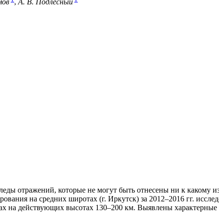
мов
,
А. В. Подлесный
еды отражений, которые не могут быть отнесены ни к какому и
рования на средних широтах (г. Иркутск) за 2012–2016 гг. исс
х на действующих высотах 130–200 км. Выявлены характерные с