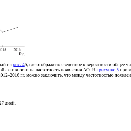
ный на
рис. 4
б
, где отображено сведенное к вероятности общее ч
чной активности на частотность появления АО. На
рисунке 5
приве
 2012–2016 гг. можно заключить, что между частотностью появл
27 дней.