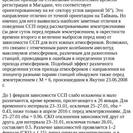
регистрации в Магадане, что соответствует
ориентированному на юг сектору углов шириной 56°). Это
направление отлично от точной ориентации на Тайвань. Но
именно для него выявились наиболее заметные отличия в
поведении ССП перед рассматриваемыми землетрясениями
(за двое суток перед первым землетрясением, в окрестности
времени второго и величине выбросов перед ним) от
зависимости ССП для всех южных атмосфериков. Возможно,
это связано с отмеченным ранее колебанием амплитуд
максимумов атмосфериков, различным для разнесенных
станций, приводящим к ошибкам в определении углов
прихода атмосфериков. Подобный эффект различного
определения углов прихода атмосфериков с направления на
эпицентр разными парами станций обнаружен также перед
землетрясением с М = 6, произошедшим в Якутии 23.06.2008
г.
До 1 февраля зависимости ССП слабо искажены и мало
различаются, кроме времени, прилегающего к 26 января. Для
временного интервала 23–31.01, исключая 25–27.01, σba =
0.43, ниже только в апреле 2016 г. перед землетрясениями. Для
25–27.01 σba = 0.96. СКО отклонения зависимостей друг от
друга, для интервала 23–31.01, исключая только 26.01,
составляет 0.5. Различие зависимостей проявляется 1–2
февраля (СКО = 1.15), перед первым землетрясением, и в