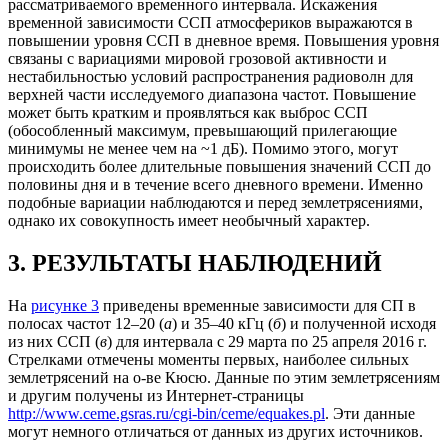
рассматриваемого временного интервала. Искажения
временной зависимости ССП атмосфериков выражаются в
повышении уровня ССП в дневное время. Повышения уровня
связаны с вариациями мировой грозовой активности и
нестабильностью условий распространения радиоволн для
верхней части исследуемого диапазона частот. Повышение
может быть кратким и проявляться как выброс ССП
(обособленный максимум, превышающий прилегающие
минимумы не менее чем на ~1 дБ). Помимо этого, могут
происходить более длительные повышения значений ССП до
половины дня и в течение всего дневного времени. Именно
подобные вариации наблюдаются и перед землетрясениями,
однако их совокупность имеет необычный характер.
3. РЕЗУЛЬТАТЫ НАБЛЮДЕНИЙ
На
рисунке 3
приведены временные зависимости для СП в
полосах частот 12–20 (
а
) и 35–40 кГц (
б
) и полученной исходя
из них ССП (
в
) для интервала с 29 марта по 25 апреля 2016 г.
Стрелками отмечены моменты первых, наиболее сильных
землетрясений на о-ве Кюсю. Данные по этим землетрясениям
и другим получены из Интернет-страницы
http://www.ceme.gsras.ru/cgi-bin/ceme/equakes.pl
. Эти данные
могут немного отличаться от данных из других источников.