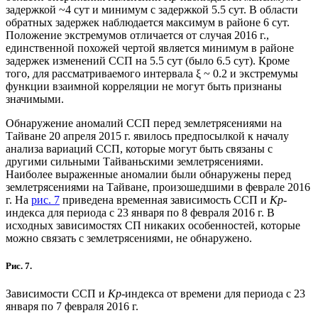
задержкой ~4 сут и минимум с задержкой 5.5 сут. В области
обратных задержек наблюдается максимум в районе 6 сут.
Положение экстремумов отличается от случая 2016 г.,
единственной похожей чертой является минимум в районе
задержек изменений ССП на 5.5 сут (было 6.5 сут). Кроме
того, для рассматриваемого интервала ξ ~ 0.2 и экстремумы
функции взаимной корреляции не могут быть признаны
значимыми.
Обнаружение аномалий ССП перед землетрясениями на
Тайване 20 апреля 2015 г. явилось предпосылкой к началу
анализа вариаций ССП, которые могут быть связаны с
другими сильными Тайваньскими землетрясениями.
Наиболее выраженные аномалии были обнаружены перед
землетрясениями на Тайване, произошедшими в феврале 2016
г. На
рис. 7
приведена временная зависимость ССП и
Kp
-
индекса для периода с 23 января по 8 февраля 2016 г. В
исходных зависимостях СП никаких особенностей, которые
можно связать с землетрясениями, не обнаружено.
Рис. 7.
Зависимости ССП и
Kp-
индекса от времени для периода с 23
января по 7 февраля 2016 г.