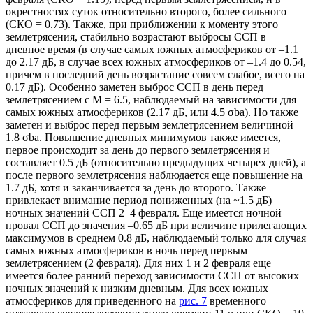
окрестностях суток относительно второго, более сильного
(СКО = 0.73). Также, при приближении к моменту этого
землетрясения, стабильно возрастают выбросы ССП в
дневное время (в случае самых южных атмосфериков от –1.1
до 2.17 дБ, в случае всех южных атмосфериков от –1.4 до 0.54,
причем в последний день возрастание совсем слабое, всего на
0.17 дБ). Особенно заметен выброс ССП в день перед
землетрясением с М = 6.5, наблюдаемый на зависимости для
самых южных атмосфериков (2.17 дБ, или 4.5 σba). Но также
заметен и выброс перед первым землетрясением величиной
1.8 σba. Повышение дневных минимумов также имеется,
первое происходит за день до первого землетрясения и
составляет 0.5 дБ (относительно предыдущих четырех дней), а
после первого землетрясения наблюдается еще повышение на
1.7 дБ, хотя и заканчивается за день до второго. Также
привлекает внимание период пониженных (на ~1.5 дБ)
ночных значений ССП 2–4 февраля. Еще имеется ночной
провал ССП до значения –0.65 дБ при величине прилегающих
максимумов в среднем 0.8 дБ, наблюдаемый только для случая
самых южных атмосфериков в ночь перед первым
землетрясением (2 февраля). Для них 1 и 2 февраля еще
имеется более ранний переход зависимости ССП от высоких
ночных значений к низким дневным. Для всех южных
атмосфериков для приведенного на
рис. 7
временного