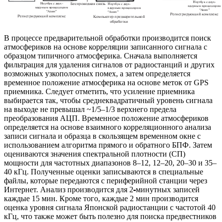
В процессе предварительной обработки производится поиск
атмосфериков на основе корреляции записанного сигнала с
образцом типичного атмосферика. Сначала выполняется
фильтрация для удаления сигналов от радиостанций и других
возможных узкополосных помех, а затем определяется
временное положение атмосферика на основе меток от GPS
приемника. Следует отметить, что усиление приемника
выбирается так, чтобы среднеквадратичный уровень сигнала
на выходе не превышал ~1/5–1/3 верхнего предела
преобразования АЦП. Временное положение атмосфериков
определяется на основе взаимного корреляционного анализа
записи сигнала и образца в скользящем временном окне с
использованием алгоритма прямого и обратного БПФ. Затем
оцениваются значения спектральной плотности (СП)
мощности для частотных диапазонов 8–12, 12–20, 20–30 и 35–
40 кГц. Полученные оценки записываются в специальные
файлы, которые передаются с периферийной станции через
Интернет. Анализ производится для 2
-
минутных записей
каждые 15 мин. Кроме того, каждые 2 мин производится
оценка уровня сигнала Японской радиостанции с частотой 40
кГц, что также может быть полезно для поиска предвестников