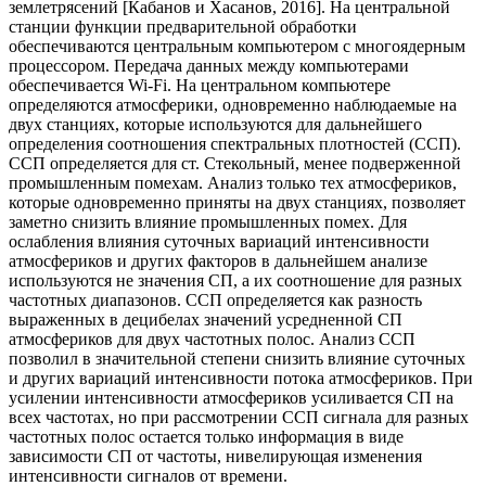
землетрясений [Кабанов и Хасанов, 2016]. На центральной
станции функции предварительной обработки
обеспечиваются центральным компьютером с многоядерным
процессором. Передача данных между компьютерами
обеспечивается Wi-Fi. На центральном компьютере
определяются атмосферики, одновременно наблюдаемые на
двух станциях, которые используются для дальнейшего
определения соотношения спектральных плотностей (ССП).
ССП определяется для ст. Стекольный, менее подверженной
промышленным помехам. Анализ только тех атмосфериков,
которые одновременно приняты на двух станциях, позволяет
заметно снизить влияние промышленных помех. Для
ослабления влияния суточных вариаций интенсивности
атмосфериков и других факторов в дальнейшем анализе
используются не значения СП, а их соотношение для разных
частотных диапазонов. ССП определяется как разность
выраженных в децибелах значений усредненной СП
атмосфериков для двух частотных полос. Анализ ССП
позволил в значительной степени снизить влияние суточных
и других вариаций интенсивности потока атмосфериков. При
усилении интенсивности атмосфериков усиливается СП на
всех частотах, но при рассмотрении ССП сигнала для разных
частотных полос остается только информация в виде
зависимости СП от частоты, нивелирующая изменения
интенсивности сигналов от времени.