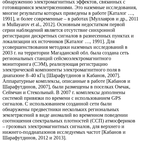
обнаружению электромагнитных эффектов, связанных с
готовящимися землетрясениями. Это наземные исследования,
многие результаты которых приведены в работе [Каталог …,
1991], и более современные – в работах [Муллаяров и др., 2011
и Mullayarov et al., 2012]. Основным недостатком первой
серии наблюдений является отсутствие синхронной
регистрации дискретных сигналов в разнесенных пунктах и
локализации их источников [Каталог …, 1991]. Для
усовершенствования методики наземных исследований в
2003 г. на территории Магаданской обл. была создана сеть
региональных станций сейсмоэлектромагнитного
мониторинга (СЭМ), реализующая регистрацию
электрической компоненты электромагнитного поля в
диапазоне 8–40 кГц [Шарафутдинов и Кабанов, 2007].
Аппаратурные комплексы, описанные в работе [Кабанов и
Шарафутдинов, 2007], были размещены в поселках Омчак,
Сеймчан и Стекольный. В 2007 г. комплексы дополнены
системой привязки по времени с использованием GPS
сигналов. С использованием созданной сети были
обнаружены предвестники нескольких региональных
землетрясений в виде аномалий во временном поведении
соотношения спектральных плотностей (ССП) атмосфериков
– грозовых электромагнитных сигналов, для верхнего и
нижнего-поддиапазонов исследуемых частот [Кабанов и
Шарафутдинов, 2012 и 2013].