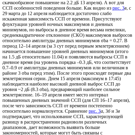
скачкообразное повышение на 2.2 дБ 13 апреля). А вот для
ССП особенностей поведения больше. Как видно из
рис. 3
в
, с
29 марта до 12 апреля наблюдается достаточно слабо
искаженная зависимость ССП от времени. Присутствуют
флуктуации уровней ночных максимумов и дневных
минимумов, но выбросы в дневное время весьма невелики,
среднеквадратичное отклонение (СКО) максимумов выбросов
относительно амплитуды дневных минимумов σba = 0.27. В
период 12–14 апреля (за 3 сут перед первым землетрясением)
начинается повышение уровней дневных минимумов (итого
на 1.5 дБ относительно 11.04) и появляются выбросы ССП в
дневное время (на уровень порядка –0.3 дБ, что соответствует
0.7–0.9 от амплитуды дневных минимумов или величинам в
районе 3 σba перед этим). После этого происходят первые два
землетрясения серии. Днем 15 апреля (максимум в 17:45)
наблюдается наиболее высокий дневной выброс ССП до
уровня ~2 дБ (8.3 σba), предваряющий наиболее сильное
землетрясение. 16–19 апреля имеет место интервал
повышенных дневных значений ССП (для СП 16–17 апреля),
после чего зависимость ССП от времени постепенно
относительно нормализуется. Сравнение
рис. 3
а
, 3
б
и 3
в
подтверждает, что использование ССП, характеризующей
разницу в распространении радиоволн различных
диапазонов, дает возможность выявить больше
закономерностей, которые могут быть связаны с