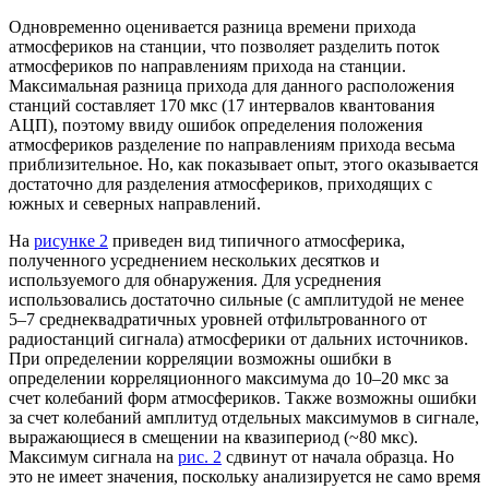
Одновременно оценивается разница времени прихода
атмосфериков на станции, что позволяет разделить поток
атмосфериков по направлениям прихода на станции.
Максимальная разница прихода для данного расположения
станций составляет 170 мкс (17 интервалов квантования
АЦП), поэтому ввиду ошибок определения положения
атмосфериков разделение по направлениям прихода весьма
приблизительное. Но, как показывает опыт, этого оказывается
достаточно для разделения атмосфериков, приходящих с
южных и северных направлений.
На
рисунке 2
приведен вид типичного атмосферика,
полученного усреднением нескольких десятков и
используемого для обнаружения. Для усреднения
использовались достаточно сильные (с амплитудой не менее
5–7 среднеквадратичных уровней отфильтрованного от
радиостанций сигнала) атмосферики от дальних источников.
При определении корреляции возможны ошибки в
определении корреляционного максимума до 10–20 мкс за
счет колебаний форм атмосфериков. Также возможны ошибки
за счет колебаний амплитуд отдельных максимумов в сигнале,
выражающиеся в смещении на квазипериод (~80 мкс).
Максимум сигнала на
рис. 2
сдвинут от начала образца. Но
это не имеет значения, поскольку анализируется не само время