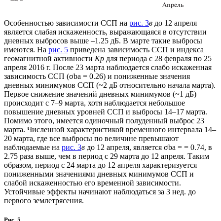
Особенностью зависимости ССП на
рис. 3
в
до 12 апреля
является слабая искаженность, выражающаяся в отсутствии
дневных выбросов выше –1.25 дБ. В марте такие выбросы
имеются. На
рис. 5
приведена зависимость ССП и индекса
геомагнитной активности
Kp
для периода с 28 февраля по 25
апреля 2016 г. После 23 марта наблюдается слабо искаженная
зависимость ССП (σba = 0.26) и пониженные значения
дневных минимумов ССП (~2 дБ относительно начала марта).
Первое снижение значений дневных минимумов (~1 дБ)
происходит с 7–9 марта, хотя наблюдается небольшое
повышение дневных уровней ССП и выбросы 14–17 марта.
Помимо этого, имеется одиночный полуденный выброс 23
марта. Численной характеристикой временного интервала 14–
20 марта, где все выбросы по величине превышают
наблюдаемые на
рис. 3
в
до 12 апреля, является σba = = 0.74, в
2.75 раза выше, чем в период с 29 марта до 12 апреля. Таким
образом, период с 24 марта до 12 апреля характеризуется
пониженными значениями дневных минимумов ССП и
слабой искаженностью его временной зависимости.
Устойчивые эффекты начинают наблюдаться за 3 нед. до
первого землетрясения.
Рис. 5.