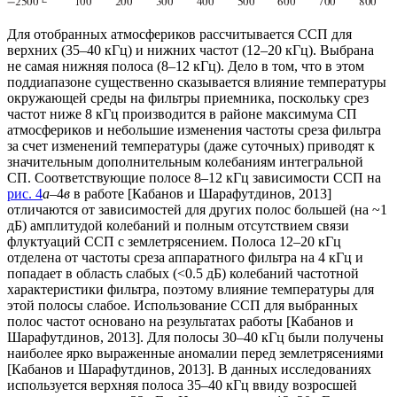
Для отобранных атмосфериков рассчитывается ССП для
верхних (35–40 кГц) и нижних частот (12–20 кГц). Выбрана
не самая нижняя полоса (8–12 кГц). Дело в том, что в этом
поддиапазоне существенно сказывается влияние температуры
окружающей среды на фильтры приемника, поскольку срез
частот ниже 8 кГц производится в районе максимума СП
атмосфериков и небольшие изменения частоты среза фильтра
за счет изменений температуры (даже суточных) приводят к
значительным дополнительным колебаниям интегральной
СП. Соответствующие полосе 8–12 кГц зависимости ССП на
рис. 4
а
–4
в
в работе [Кабанов и Шарафутдинов, 2013]
отличаются от зависимостей для других полос большей (на ~1
дБ) амплитудой колебаний и полным отсутствием связи
флуктуаций ССП с землетрясением. Полоса 12–20 кГц
отделена от частоты среза аппаратного фильтра на 4 кГц и
попадает в область слабых (<0.5 дБ) колебаний частотной
характеристики фильтра, поэтому влияние температуры для
этой полосы слабое. Использование ССП для выбранных
полос частот основано на результатах работы [Кабанов и
Шарафутдинов, 2013]. Для полосы 30–40 кГц были получены
наиболее ярко выраженные аномалии перед землетрясениями
[Кабанов и Шарафутдинов, 2013]. В данных исследованиях
используется верхняя полоса 35–40 кГц ввиду возросшей