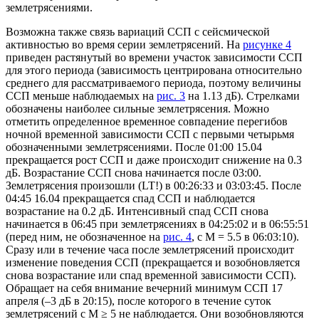
землетрясениями.
Возможна также связь вариаций ССП с сейсмической
активностью во время серии землетрясений. На
рисунке 4
приведен растянутый во времени участок зависимости ССП
для этого периода (зависимость центрирована относительно
среднего для рассматриваемого периода, поэтому величины
ССП меньше наблюдаемых на
рис. 3
на 1.13 дБ). Стрелками
обозначены наиболее сильные землетрясения. Можно
отметить определенное временное совпадение перегибов
ночной временной зависимости ССП с первыми четырьмя
обозначенными землетрясениями. После 01:00 15.04
прекращается рост ССП и даже происходит снижение на 0.3
дБ. Возрастание ССП снова начинается после 03:00.
Землетрясения произошли (LT!) в 00:26:33 и 03:03:45. После
04:45 16.04 прекращается спад ССП и наблюдается
возрастание на 0.2 дБ. Интенсивный спад ССП снова
начинается в 06:45 при землетрясениях в 04:25:02 и в 06:55:51
(перед ним, не обозначенное на
рис. 4
, с М = 5.5 в 06:03:10).
Сразу или в течение часа после землетрясений происходит
изменение поведения ССП (прекращается и возобновляется
снова возрастание или спад временной зависимости ССП).
Обращает на себя внимание вечерний минимум ССП 17
апреля (–3 дБ в 20:15), после которого в течение суток
землетрясений с М ≥ 5 не наблюдается. Они возобновляются