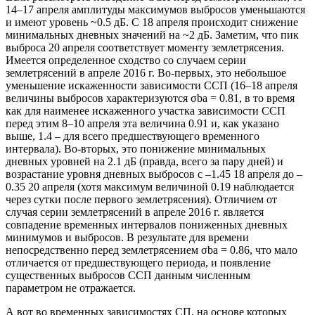
14–17 апреля амплитуды максимумов выбросов уменьшаются
и имеют уровень ~0.5 дБ. С 18 апреля происходит снижение
минимальных дневных значений на ~2 дБ. Заметим, что пик
выброса 20 апреля соответствует моменту землетрясения.
Имеется определенное сходство со случаем серии
землетрясений в апреле 2016 г. Во-первых, это небольшое
уменьшение искаженности зависимости ССП (16–18 апреля
величины выбросов характеризуются σba = 0.81, в то время
как для наименее искаженного участка зависимости ССП
перед этим 8–10 апреля эта величина 0.91 и, как указано
выше, 1.4 – для всего предшествующего временного
интервала). Во-вторых, это понижение минимальных
дневных уровней на 2.1 дБ (правда, всего за пару дней) и
возрастание уровня дневных выбросов с –1.45 18 апреля до –
0.35 20 апреля (хотя максимум величиной 0.19 наблюдается
через сутки после первого землетрясения). Отличием от
случая серии землетрясений в апреле 2016 г. является
совпадение временных интервалов пониженных дневных
минимумов и выбросов. В результате для времени
непосредственно перед землетрясением σba = 0.86, что мало
отличается от предшествующего периода, и появление
существенных выбросов ССП данным численным
параметром не отражается.
А вот во временных зависимостях СП, на основе которых