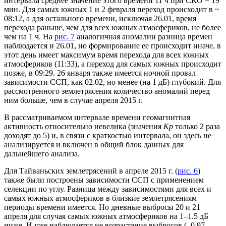
интервала среднее значение этого времени 11 ч при СКО = 19
мин. Для самых южных 1 и 2 февраля переход происходит в ~
08:12, а для остального времени, исключая 26.01, время
перехода раньше, чем для всех южных атмосфериков, не более
чем на 1 ч. На
рис. 7
аналогичная аномалии разница времен
наблюдается и 26.01, но формирование ее происходит иначе, в
этот день имеет максимум время перехода для всех южных
атмосфериков (11:33), а переход для самых южных происходит
позже, в 09:29. 26 января также имеется ночной провал
зависимости ССП, как 02.02, но менее (на 1 дБ) глубокий. Для
рассмотренного землетрясения количество аномалий перед
ним больше, чем в случае апреля 2015 г.
В рассматриваемом интервале времени геомагнитная
активность относительно невелика (значения
Кр
только 2 раза
доходят до 5) и, в связи с краткостью интервала, он здесь не
анализируется и включен в общий блок данных для
дальнейшего анализа.
Для Тайваньских землетрясений в апреле 2015 г. (
рис. 6
)
также были построены зависимости ССП с применением
селекции по углу. Разница между зависимостями для всех и
самых южных атмосфериков в близкие землетрясениям
периоды времени имеется. Но дневные выбросы 20 и 21
апреля для случая самых южных атмосфериков на 1–1.5 дБ
ниже. И уже наблюдается не возрастание выбросов (–0.97, –