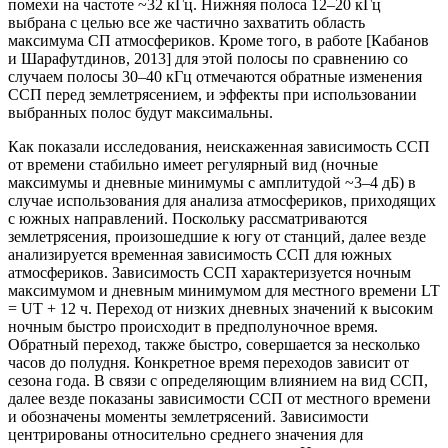
помехи на частоте ~32 кГц. Нижняя полоса 12–20 кГц
выбрана с целью все же частично захватить область
максимума СП атмосфериков. Кроме того, в работе [Кабанов
и Шарафутдинов, 2013] для этой полосы по сравнению со
случаем полосы 30–40 кГц отмечаются обратные изменения
ССП перед землетрясением, и эффекты при использовании
выбранных полос будут максимальны.
Как показали исследования, неискаженная зависимость ССП
от времени стабильно имеет регулярный вид (ночные
максимумы и дневные минимумы с амплитудой ~3–4 дБ) в
случае использования для анализа атмосфериков, приходящих
с южных направлений. Поскольку рассматриваются
землетрясения, произошедшие к югу от станций, далее везде
анализируется временная зависимость ССП для южных
атмосфериков. Зависимость ССП характеризуется ночным
максимумом и дневным минимумом для местного времени LT
= UT + 12 ч. Переход от низких дневных значений к высоким
ночным быстро происходит в предполуночное время.
Обратный переход, также быстро, совершается за несколько
часов до полудня. Конкретное время переходов зависит от
сезона года. В связи с определяющим влиянием на вид ССП,
далее везде показаны зависимости ССП от местного времени
и обозначены моменты землетрясений. Зависимости
центрированы относительно среднего значения для