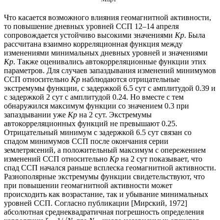
Что касается возможного влияния геомагнитной активности,
то повышение дневных уровней ССП 12–14 апреля
сопровождается устойчиво высокими значениями
Kp
. Была
рассчитана взаимно корреляционная функция между
изменениями минимальных дневных уровней и значениями
Kp
. Также оценивались автокорреляционные функции этих
параметров. Для случаев запаздывания изменений минимумов
ССП относительно
Kp
наблюдаются отрицательные
экстремумы функции, с задержкой 6.5 сут с амплитудой 0.39 и
с задержкой 2 сут с амплитудой 0.24. Но вместе с тем
обнаружился максимум функции со значением 0.3 при
запаздывании уже
Kp
на 2 сут. Экстремумы
автокорреляционных функций не превышают 0.25.
Отрицательный минимум с задержкой 6.5 сут связан со
спадом минимумов ССП после окончания серии
землетрясений, а положительный максимум с опережением
изменений ССП относительно
Кр
на 2 сут показывает, что
спад ССП начался раньше всплеска геомагнитной активности.
Разнополярные экстремумы функции свидетельствуют, что
при повышении геомагнитной активности может
происходить как возрастание, так и убывание минимальных
уровней ССП. Согласно публикации [Мирский, 1972]
абсолютная среднеквадратичная погрешность определения