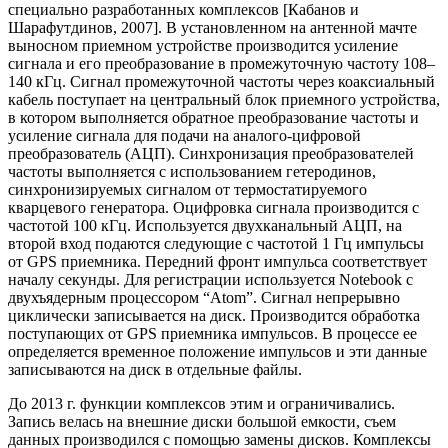
специально разработанных комплексов [Кабанов и
Шарафутдинов, 2007]. В установленном на антенной мачте
выносном приемном устройстве производится усиление
сигнала и его преобразование в промежуточную частоту 108–
140 кГц. Сигнал промежуточной частоты через коаксиальный
кабель поступает на центральный блок приемного устройства,
в котором выполняется обратное преобразование частоты и
усиление сигнала для подачи на аналого-цифровой
преобразователь (АЦП). Синхронизация преобразователей
частоты выполняется с использованием гетеродинов,
синхронизируемых сигналом от термостатируемого
кварцевого генератора. Оцифровка сигнала производится с
частотой 100 кГц. Используется двухканальный АЦП, на
второй вход подаются следующие с частотой 1 Гц импульсы
от GPS приемника. Передний фронт импульса соответствует
началу секунды. Для регистрации используется Notebook с
двухъядерным процессором “Atom”. Сигнал непрерывно
циклически записывается на диск. Производится обработка
поступающих от GPS приемника импульсов. В процессе ее
определяется временное положение импульсов и эти данные
записываются на диск в отдельные файлы.
До 2013 г. функции комплексов этим и ограничивались.
Запись велась на внешние диски большой емкости, съем
данных производился с помощью замены дисков. Комплексы