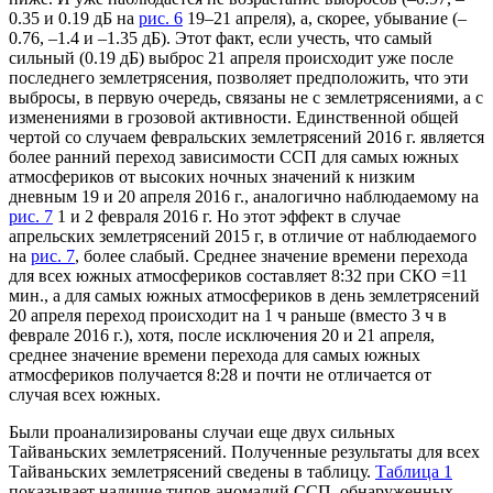
0.35 и 0.19 дБ на
рис. 6
19–21 апреля), а, скорее, убывание (–
0.76, –1.4 и –1.35 дБ). Этот факт, если учесть, что самый
сильный (0.19 дБ) выброс 21 апреля происходит уже после
последнего землетрясения, позволяет предположить, что эти
выбросы, в первую очередь, связаны не с землетрясениями, а с
изменениями в грозовой активности. Единственной общей
чертой со случаем февральских землетрясений 2016 г. является
более ранний переход зависимости ССП для самых южных
атмосфериков от высоких ночных значений к низким
дневным 19 и 20 апреля 2016 г., аналогично наблюдаемому на
рис. 7
1 и 2 февраля 2016 г. Но этот эффект в случае
апрельских землетрясений 2015 г, в отличие от наблюдаемого
на
рис. 7
, более слабый. Среднее значение времени перехода
для всех южных атмосфериков составляет 8:32 при СКО =11
мин., а для самых южных атмосфериков в день землетрясений
20 апреля переход происходит на 1 ч раньше (вместо 3 ч в
феврале 2016 г.), хотя, после исключения 20 и 21 апреля,
среднее значение времени перехода для самых южных
атмосфериков получается 8:28 и почти не отличается от
случая всех южных.
Были проанализированы случаи еще двух сильных
Тайваньских землетрясений. Полученные результаты для всех
Тайваньских землетрясений сведены в таблицу.
Таблица 1
показывает наличие типов аномалий ССП, обнаруженных