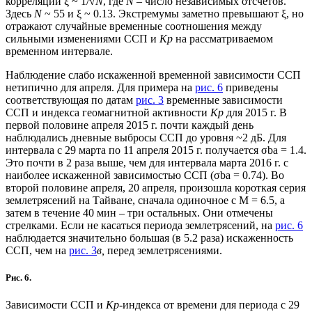
корреляции ξ ~ 1/√
N
, где
N
– число независимых отсчетов.
Здесь
N
~ 55 и ξ ~ 0.13. Экстремумы заметно превышают ξ, но
отражают случайные временные соотношения между
сильными изменениями ССП и
Кр
на рассматриваемом
временном интервале.
Наблюдение слабо искаженной временной зависимости ССП
нетипично для апреля. Для примера на
рис. 6
приведены
соответствующая по датам
рис. 3
временные зависимости
ССП и индекса геомагнитной активности
Kp
для 2015 г. В
первой половине апреля 2015 г. почти каждый день
наблюдались дневные выбросы ССП до уровня ~2 дБ. Для
интервала с 29 марта по 11 апреля 2015 г. получается σba = 1.4.
Это почти в 2 раза выше, чем для интервала марта 2016 г. с
наиболее искаженной зависимостью ССП (σba = 0.74). Во
второй половине апреля, 20 апреля, произошла короткая серия
землетрясений на Тайване, сначала одиночное с М = 6.5, а
затем в течение 40 мин – три остальных. Они отмечены
стрелками. Если не касаться периода землетрясений, на
рис. 6
наблюдается значительно большая (в 5.2 раза) искаженность
ССП, чем на
рис. 3
в,
перед землетрясениями.
Рис. 6.
Зависимости ССП и
Kp
-индекса от времени для периода с 29