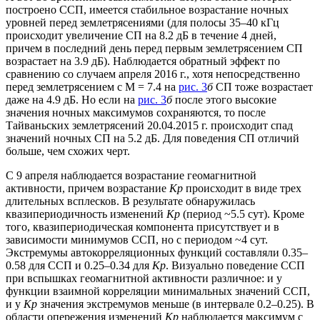
построено ССП, имеется стабильное возрастание ночных
уровней перед землетрясениями (для полосы 35–40 кГц
происходит увеличение СП на 8.2 дБ в течение 4 дней,
причем в последний день перед первым землетрясением СП
возрастает на 3.9 дБ). Наблюдается обратный эффект по
сравнению со случаем апреля 2016 г., хотя непосредственно
перед землетрясением с М = 7.4 на
рис. 3
б
СП тоже возрастает
даже на 4.9 дБ. Но если на
рис. 3
б
после этого высокие
значения ночных максимумов сохраняются, то после
Тайваньских землетрясений 20.04.2015 г. происходит спад
значений ночных СП на 5.2 дБ. Для поведения СП отличий
больше, чем схожих черт.
С 9 апреля наблюдается возрастание геомагнитной
активности, причем возрастание
Кр
происходит в виде трех
длительных всплесков. В результате обнаружилась
квазипериодичность изменений
Кр
(период ~5.5 сут). Кроме
того, квазипериодическая компонента присутствует и в
зависимости минимумов ССП, но с периодом ~4 сут.
Экстремумы автокорреляционных функций составляли 0.35–
0.58 для ССП и 0.25–0.34 для
Кр
. Визуально поведение ССП
при вспышках геомагнитной активности различное: и у
функции взаимной корреляции минимальных значений ССП,
и у
Kp
значения экстремумов меньше (в интервале 0.2–0.25). В
области опережения изменений
Кр
наблюдается максимум с