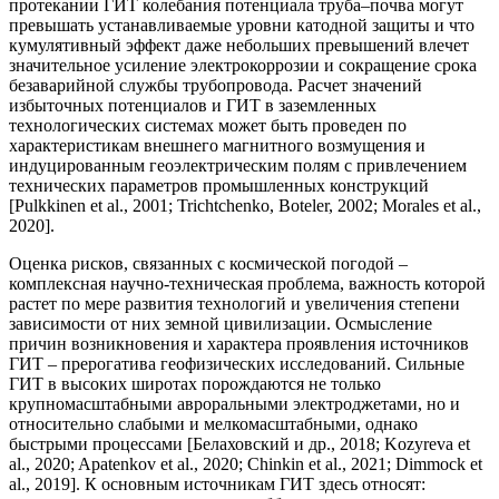
протекании ГИТ колебания потенциала труба–почва могут
превышать устанавливаемые уровни катодной защиты и что
кумулятивный эффект даже небольших превышений влечет
значительное усиление электрокоррозии и сокращение срока
безаварийной службы трубопровода. Расчет значений
избыточных потенциалов и ГИТ в заземленных
технологических системах может быть проведен по
характеристикам внешнего магнитного возмущения и
индуцированным геоэлектрическим полям с привлечением
технических параметров промышленных конструкций
[Pulkkinen et al., 2001; Trichtchenko, Boteler, 2002; Morales et al.,
2020].
Оценка рисков, связанных с космической погодой –
комплексная научно-техническая проблема, важность которой
растет по мере развития технологий и увеличения степени
зависимости от них земной цивилизации. Осмысление
причин возникновения и характера проявления источников
ГИТ – прерогатива геофизических исследований. Сильные
ГИТ в высоких широтах порождаются не только
крупномасштабными авроральными электроджетами, но и
относительно слабыми и мелкомасштабными, однако
быстрыми процессами [Белаховский и др., 2018; Kozyreva et
al., 2020; Apatenkov et al., 2020; Chinkin et al., 2021; Dimmock et
al., 2019]. К основным источникам ГИТ здесь относят: