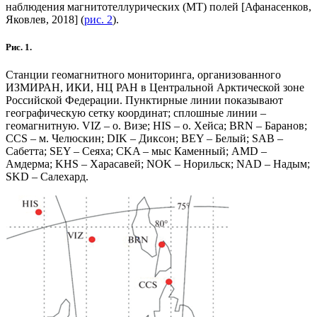
наблюдения магнитотеллурических (МТ) полей [Афанасенков,
Яковлев, 2018] (
рис. 2
).
Рис. 1.
Станции геомагнитного мониторинга, организованного
ИЗМИРАН, ИКИ, НЦ РАН в Центральной Арктической зоне
Российской Федерации. Пунктирные линии показывают
географическую сетку координат; сплошные линии –
геомагнитную. VIZ – о. Визе; HIS – о. Хейса; BRN – Баранов;
CCS – м. Челюскин; DIK – Диксон; BEY – Белый; SAB –
Сабетта; SEY – Сеяха; CKA – мыс Каменный; AMD –
Амдерма; KHS – Харасавей; NOK – Норильск; NAD – Надым;
SKD – Салехард.