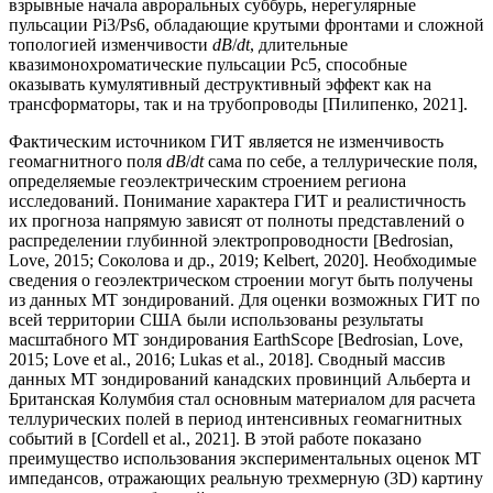
взрывные начала авроральных суббурь, нерегулярные
пульсации Pi3/Ps6, обладающие крутыми фронтами и сложной
топологией изменчивости
dB
/
dt
, длительные
квазимонохроматические пульсации Рс5, способные
оказывать кумулятивный деструктивный эффект как на
трансформаторы, так и на трубопроводы [Пилипенко, 2021].
Фактическим источником ГИТ является не изменчивость
геомагнитного поля
dB
/
dt
сама по себе, а теллурические поля,
определяемые геоэлектрическим строением региона
исследований. Понимание характера ГИТ и реалистичность
их прогноза напрямую зависят от полноты представлений о
распределении глубинной электропроводности [Bedrosian,
Love, 2015; Cоколова и др., 2019; Kelbert, 2020]. Необходимые
сведения о геоэлектрическом строении могут быть получены
из данных МТ зондирований. Для оценки возможных ГИТ по
всей территории США были использованы результаты
масштабного МТ зондирования EarthScope [Bedrosian, Love,
2015; Love et al., 2016; Lukas et al., 2018]. Сводный массив
данных МТ зондирований канадских провинций Альберта и
Британская Колумбия стал основным материалом для расчета
теллурических полей в период интенсивных геомагнитных
событий в [Cordell et al., 2021]. В этой работе показано
преимущество использования экспериментальных оценок МТ
импедансов, отражающих реальную трехмерную (3D) картину