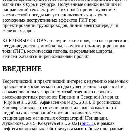
магнитных бурь и суббурь. Полученные оценки величин и
направлений геоэлектрических полей при возмущениях
космической погоды могут использоваться для учета
возможных деструктивных эффектов ГИТ при
проектировании трубопроводов, линий электропередач и
железных дорог.
КЛЮЧЕВЫЕ СЛОВА:
теллурические поля, геоэлектрические
неоднородности земной коры, геомагнитно-индуцированные
токи (ГИТ), космическая погода, авроральные широты,
Енисей-Хатангский региональный прогиб.
ВВЕДЕНИЕ
Теоретический и практический интерес к изучению наземных
проявлений космической погоды существенно возрос в 21 в.,
ознаменованном ускорением хозяйственного освоения
высокоширотных регионов Евразии и Северной Америки
[Pirjola et al., 2005; Афанасенков и др., 2018]. В российском
Заполярье появляются экспериментальные возможности
подобных исследований: восстанавливается сеть
стационарных магнитных обсерваторий [Гвишиани,
Лукьянова, 2015; Kozyreva et al., 2022] (
рис. 1
), в рамках
нефтегазопоисковых работ ведутся масштабные площадные