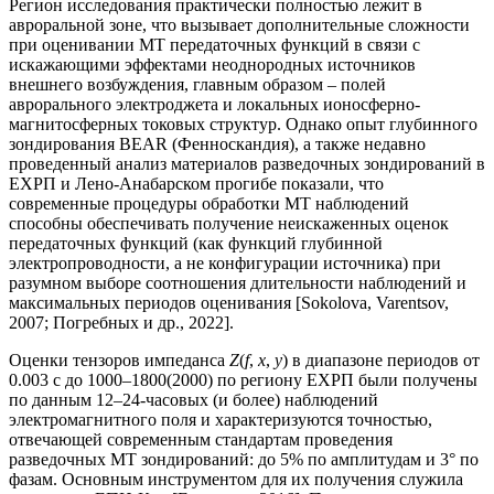
Регион исследования практически полностью лежит в
авроральной зоне, что вызывает дополнительные сложности
при оценивании МТ передаточных функций в связи с
искажающими эффектами неоднородных источников
внешнего возбуждения, главным образом – полей
аврорального электроджета и локальных ионосферно-
магнитосферных токовых структур. Однако опыт глубинного
зондирования BEAR (Фенноскандия), а также недавно
проведенный анализ материалов разведочных зондирований в
ЕХРП и Лено-Анабарском прогибе показали, что
современные процедуры обработки МТ наблюдений
способны обеспечивать получение неискаженных оценок
передаточных функций (как функций глубинной
электропроводности, а не конфигурации источника) при
разумном выборе соотношения длительности наблюдений и
максимальных периодов оценивания [Sokolova, Varentsov,
2007; Погребных и др., 2022].
Оценки тензоров импеданса
Z
(
f
,
x
,
y
) в диапазоне периодов от
0.003 c до 1000–1800(2000) по региону ЕХРП были получены
по данным 12–24-часовых (и более) наблюдений
электромагнитного поля и характеризуются точностью,
отвечающей современным стандартам проведения
разведочных МТ зондирований: до 5% по амплитудам и 3° по
фазам. Основным инструментом для их получения служила