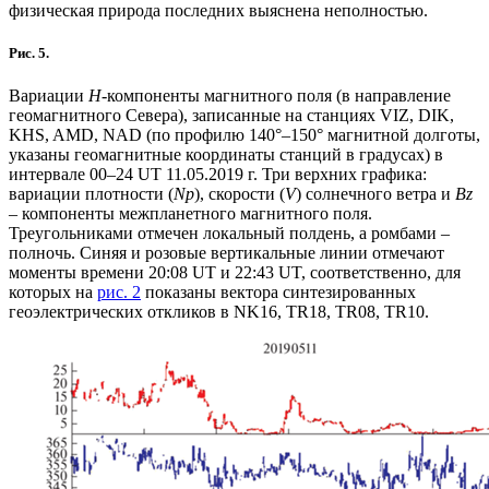
физическая природа последних выяснена неполностью.
Рис. 5.
Вариации
Н
-компоненты магнитного поля (в направление
геомагнитного Севера), записанные на станциях VIZ, DIK,
KHS, AMD, NAD (по профилю 140°–150° магнитной долготы,
указаны геомагнитные координаты станций в градусах) в
интервале 00–24 UT 11.05.2019 г. Три верхних графика:
вариации плотности (
Np
), скорости (
V
) солнечного ветра и
Вz
– компоненты межпланетного магнитного поля.
Треугольниками отмечен локальный полдень, а ромбами –
полночь. Синяя и розовые вертикальные линии отмечают
моменты времени 20:08 UT и 22:43 UT, соответственно, для
которых на
рис. 2
показаны вектора синтезированных
геоэлектрических откликов в NK16, TR18, TR08, TR10.