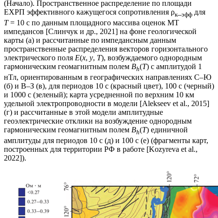
(Начало). Пространственное распределение по площади
ЕХРП эффективного кажущегося сопротивления ρ
_
для
к
эфф
Т
= 10 с по данным площадного массива оценок МТ
импедансов [Слинчук и др., 2021] на фоне геологической
карты (а) и рассчитанные по импедансным данным
пространственные распределения векторов горизонтального
электрического поля
E
(
х
,
у
,
Т
), возбуждаемого однородным
гармоническим геомагнитным полем
B
(
Т
) с амплитудой 1
h
нТл, ориентированным в географических направлениях C–Ю
(б) и В–З (в), для периодов 10 с (красный цвет), 100 с (черный)
и 1000 с (зеленый); карта усредненной по верхним 10 км
удельной электропроводности в модели [Аlekseev et al., 2015]
(г) и рассчитанные в этой модели амплитудные
геоэлектрические отклики на возбуждение однородным
гармоническим геомагнитным полем
B
(
Т
) единичной
h
амплитуды для периодов 10 с (д) и 100 с (е) (фрагменты карт,
построенных для территории РФ в работе [Kozyreva et al.,
2022]).