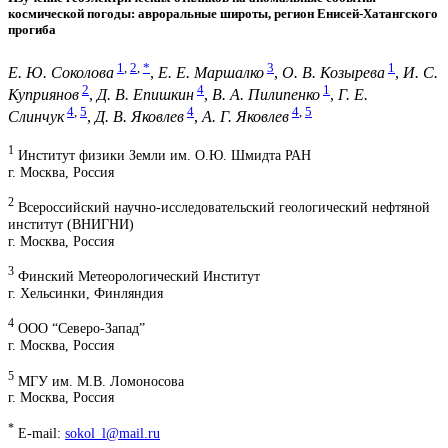
космической погоды: авроральные широты, регион Енисей-Хатангского
прогиба
1
,
2
,
*
3
1
Е. Ю. Соколова
,
Е. Е. Маршалко
,
О. В. Козырева
,
И. С.
2
4
1
Куприянов
,
Д. В. Епишкин
,
В. А. Пилипенко
,
Г. Е.
4
,
5
4
4
,
5
Слинчук
,
Д. В. Яковлев
,
А. Г. Яковлев
1
Институт физики Земли им. О.Ю. Шмидта РАН
г. Москва, Россия
2
Всероссийский научно-исследовательский геологический нефтяной
институт (ВНИГНИ)
г. Москва, Россия
3
Финский Метеорологический Институт
г. Хельсинки, Финляндия
4
ООО “Северо-Запад”
г. Москва, Россия
5
МГУ им. М.В. Ломоносова
г. Москва, Россия
*
E-mail:
sokol_l@mail.ru