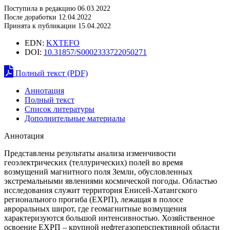
Поступила в редакцию 06.03.2022
После доработки 12.04.2022
Принята к публикации 15.04.2022
EDN:
KXTEFO
DOI:
10.31857/S0002333722050271
Полный текст (PDF)
Аннотация
Полный текст
Список литературы
Дополнительные материалы
Аннотация
Представлены результаты анализа изменчивости
геоэлектрических (теллурических) полей во время
возмущений магнитного поля Земли, обусловленных
экстремальными явлениями космической погоды. Областью
исследования служит территория Енисей-Хатангского
регионального прогиба (ЕХРП), лежащая в полосе
авроральных широт, где геомагнитные возмущения
характеризуются большой интенсивностью. Хозяйственное
освоение ЕХРП – крупной нефтегазоперспективной области