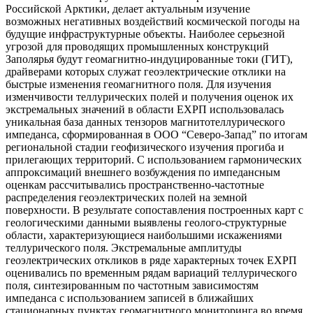
Российской Арктики, делает актуальным изучение
возможных негативных воздействий космической погоды на
будущие инфраструктурные объекты. Наиболее серьезной
угрозой для проводящих промышленных конструкций
Заполярья будут геомагнитно-индуцированные токи (ГИТ),
драйверами которых служат геоэлектрические отклики на
быстрые изменения геомагнитного поля. Для изучения
изменчивости теллурических полей и получения оценок их
экстремальных значений в области ЕХРП использовалась
уникальная база данных тензоров магнитотеллурического
импеданса, сформированная в ООО “Северо-Запад” по итогам
региональной стадии геофизического изучения прогиба и
прилегающих территорий. С использованием гармонических
аппроксимаций внешнего возбуждения по импедансным
оценкам рассчитывались пространственно-частотные
распределения геоэлектрических полей на земной
поверхности. В результате сопоставления построенных карт с
геологическими данными выявлены геолого-структурные
области, характеризующиеся наибольшими искажениями
теллурического поля. Экстремальные амплитуды
геоэлектрических откликов в ряде характерных точек ЕХРП
оценивались по временным рядам вариаций теллурического
поля, синтезированным по частотным зависимостям
импеданса с использованием записей в ближайших
стационарных пунктах геомагнитного мониторинга во время