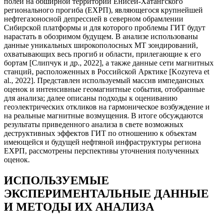
полей на обширной территории Енисей-Хатангского
регионального прогиба (ЕХРП), являющегося крупнейшей
нефтегазоносной депрессией в северном обрамлении
Сибирской платформы и для которого проблемы ГИТ будут
нарастать в обозримом будущем. В анализе использованы
данные уникальных широкополосных МТ зондирований,
охватывающих весь прогиб и области, прилегающие к его
бортам [Cлипчук и др., 2022], а также данные сети магнитных
станций, расположенных в Российской Арктике [Kozyreva et
al., 2022]. Представлен используемый массив импедансных
оценок и интенсивные геомагнитные события, отобранные
для анализа; далее описаны подходы к оцениванию
геоэлектрических откликов на гармоническое возбуждение и
на реальные магнитные возмущения. В итоге обсуждаются
результаты приведенного анализа в свете возможных
деструктивных эффектов ГИТ по отношению к объектам
имеющейся и будущей нефтяной инфраструктуры региона
ЕХРП, рассмотрены перспективы уточнения полученных
оценок.
ИСПОЛЬЗУЕМЫЕ
ЭКСПЕРИМЕНТАЛЬНЫЕ ДАННЫЕ
И МЕТОДЫ ИХ АНАЛИЗА