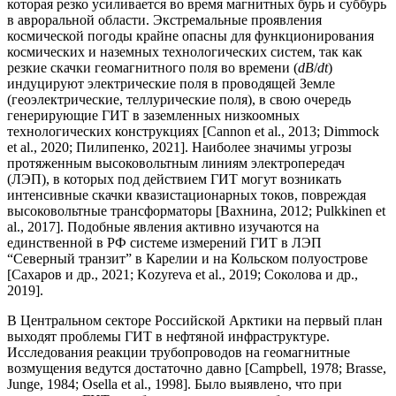
которая резко усиливается во время магнитных бурь и суббурь
в авроральной области. Экстремальные проявления
космической погоды крайне опасны для функционирования
космических и наземных технологических систем, так как
резкие скачки геомагнитного поля во времени (
dB
/
dt
)
индуцируют электрические поля в проводящей Земле
(геоэлектрические, теллурические поля), в свою очередь
генерирующие ГИТ в заземленных низкоомных
технологических конструкциях [Cannon et al., 2013; Dimmock
et al., 2020; Пилипенко, 2021]. Наиболее значимы угрозы
протяженным высоковольтным линиям электропередач
(ЛЭП), в которых под действием ГИТ могут возникать
интенсивные скачки квазистационарных токов, повреждая
высоковольтные трансформаторы [Вахнина, 2012; Pulkkinen et
al., 2017]. Подобные явления активно изучаются на
единственной в РФ системе измерений ГИТ в ЛЭП
“Северный транзит” в Карелии и на Кольском полуострове
[Сахаров и др., 2021; Kozyreva et al., 2019; Соколова и др.,
2019].
В Центральном секторе Российской Арктики на первый план
выходят проблемы ГИТ в нефтяной инфраструктуре.
Исследования реакции трубопроводов на геомагнитные
возмущения ведутся достаточно давно [Campbell, 1978; Brasse,
Junge, 1984; Osella et al., 1998]. Было выявлено, что при