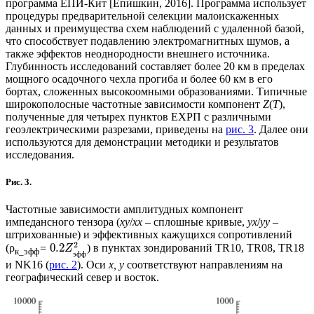
программа ЕПИ-Кит [Епишкин, 2016]. Программа использует
процедуры предварительной селекции малоискаженных
данных и преимущества схем наблюдений с удаленной базой,
что способствует подавлению электромагнитных шумов, а
также эффектов неоднородности внешнего источника.
Глубинность исследований составляет более 20 км в пределах
мощного осадочного чехла прогиба и более 60 км в его
бортах, сложенных высокоомными образованиями. Типичные
широкополосные частотные зависимости компонент
Z
(
Т
),
полученные для четырех пунктов ЕХРП с различными
геоэлектрическими разрезами, приведены на
рис. 3
. Далее они
используются для демонстрации методики и результатов
исследования.
Рис. 3.
Частотные зависимости амплитудных компонент
импедансного тензора (
xy
/
xx
– сплошные кривые,
yx
/
yy
–
штрихованные) и эффективных кажущихся сопротивлений
2
0.2
(ρ
=
) в пунктах зондирований TR10, TR08, TR18
Z
к
_
эфф
э
ф
ф
и NK16 (
рис. 2
). Оси
х, у
соответствуют направлениям на
географический север и восток.