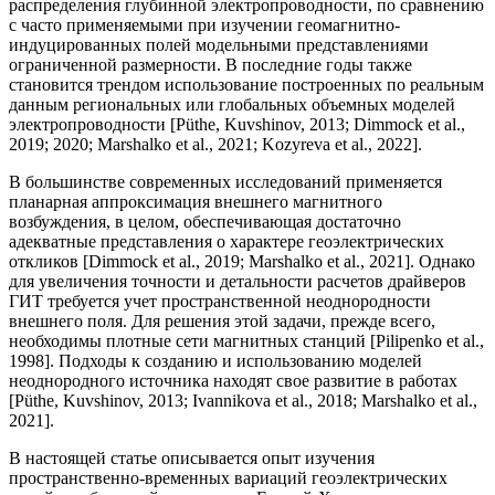
распределения глубинной электропроводности, по сравнению
с часто применяемыми при изучении геомагнитно-
индуцированных полей модельными представлениями
ограниченной размерности. В последние годы также
становится трендом использование построенных по реальным
данным региональных или глобальных объемных моделей
электропроводности [Püthe, Kuvshinov, 2013; Dimmock et al.,
2019; 2020; Marshalko et al., 2021; Kozyreva et al., 2022].
В большинстве современных исследований применяется
планарная аппроксимация внешнего магнитного
возбуждения, в целом, обеспечивающая достаточно
адекватные представления о характере геоэлектрических
откликов [Dimmock et al., 2019; Marshalko et al., 2021]. Однако
для увеличения точности и детальности расчетов драйверов
ГИТ требуется учет пространственной неоднородности
внешнего поля. Для решения этой задачи, прежде всего,
необходимы плотные сети магнитных станций [Pilipenko et al.,
1998]. Подходы к созданию и использованию моделей
неоднородного источника находят свое развитие в работах
[Püthe, Kuvshinov, 2013; Ivannikova et al., 2018; Marshalko et al.,
2021].
В настоящей статье описывается опыт изучения
пространственно-временных вариаций геоэлектрических