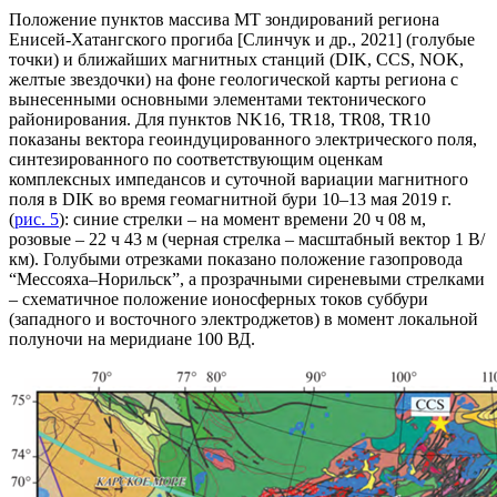
Положение пунктов массива МТ зондирований региона
Енисей-Хатангского прогиба [Слинчук и др., 2021] (голубые
точки) и ближайших магнитных станций (DIK, CCS, NOK,
желтые звездочки) на фоне геологической карты региона с
вынесенными основными элементами тектонического
районирования. Для пунктов NK16, TR18, TR08, TR10
показаны вектора геоиндуцированного электрического поля,
синтезированного по соответствующим оценкам
комплексных импедансов и суточной вариации магнитного
поля в DIK во время геомагнитной бури 10–13 мая 2019 г.
(
рис. 5
): синие стрелки – на момент времени 20 ч 08 м,
розовые – 22 ч 43 м (черная стрелка – масштабный вектор 1 В/
км). Голубыми отрезками показано положение газопровода
“Мессояха–Норильск”, а прозрачными сиреневыми стрелками
– схематичное положение ионосферных токов суббури
(западного и восточного электроджетов) в момент локальной
полуночи на меридиане 100 ВД.