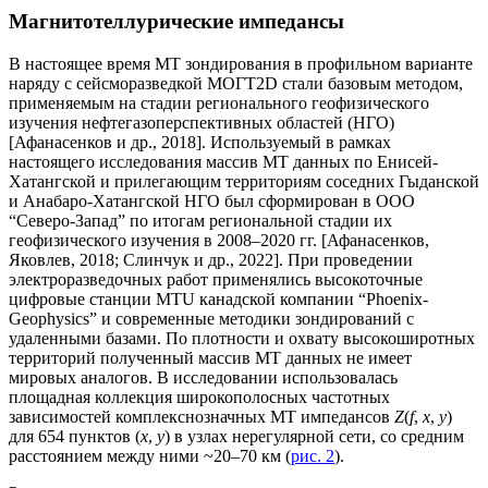
Магнитотеллурические импедансы
В настоящее время МТ зондирования в профильном варианте
наряду с сейсморазведкой МОГТ2D стали базовым методом,
применяемым на стадии регионального геофизического
изучения нефтегазоперспективных областей (НГО)
[Афанасенков и др., 2018]. Используемый в рамках
настоящего исследования массив МТ данных по Енисей-
Хатангской и прилегающим территориям соседних Гыданской
и Анабаро-Хатангской НГО был сформирован в ООО
“Северо-Запад” по итогам региональной стадии их
геофизического изучения в 2008–2020 гг. [Афанасенков,
Яковлев, 2018; Слинчук и др., 2022]. При проведении
электроразведочных работ применялись высокоточные
цифровые станции MTU канадской компании “Phoenix-
Geophysics” и современные методики зондирований с
удаленными базами. По плотности и охвату высокоширотных
территорий полученный массив МТ данных не имеет
мировых аналогов. В исследовании использовалась
площадная коллекция широкополосных частотных
зависимостей комплекснозначных МТ импедансов
Z
(
f
,
х
,
у
)
для 654 пунктов (
x
,
у
) в узлах нерегулярной сети, со средним
расстоянием между ними ~20–70 км (
рис. 2
).