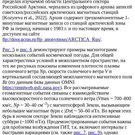
пределах изучаемой области Центрального сектора
Российской Арктики, черпались из цифрового архива записей
советских/российских арктических магнитных станций
[Kozyreva et al., 2022]. Архив содержит трехкомпонентные 1-
минутные магнитные записи со станций арктической зоны
РФ за период, начиная с 1983 г. и по настоящее время, и
доступен на сайте
ftp://door.gcras.ru/ftp_anonymous/ARCTICA_Rus/
.
Рис. 5
и
рис. 6
демонстрируют примеры магнитограмм
нескольких событий космической погоды. Для общей
характеристики условий в межпланетном пространстве, на
тех же рисунках показаны изменения плотности плазмы
солнечного ветра
Np
, скорости солнечного ветра
V
и
вертикальной составляющей межпланетного магнитного поля
Bz
(по данным базы данных OMNI
https://omniweb.gsfc.nasa.gov
). Все рассматриваемые
геомагнитные события связаны с взаимодействием
высокоскоростного потока солнечного ветра (
V
max ~ 700–800
–3
км/с,
Np
~ 30–40 см
) с магнитосферой Земли, вызывающим
небольшие магнитные бури с |
Dst
| ~ 50–60 нТл. Во время этих
бурь в ночном секторе Земли наблюдаются интенсивные
суббури (~1000 нТл). Продемонстрированные события важны
для проблемы возбуждения ГИТ, т.к. включают интервалы с
быстрыми вариациями (см. также
рис. 7
,
рис. 9
), однако