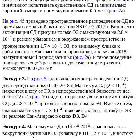
и начинают испытывать существенные СД за минимально
короткий в модели промежуток времени 0.5 мес. (
рис. 2
а).
На
рис. 4
б приведено пространственное распределение СД во
время максимальной активизации ЭЗ 01.07.2017 г. Видно, что
активизация СД присуща только ЭЗ с максимумом на 2.8 ×
–4
10
и резким убыванием в окружающем пространстве на
–4
уровне изолинии 1.7 × 10
. ЭЗ, по-видимому, близка к
событию, но землетрясения не произошло, а в начале 2018 г.
наступил новый период затишья (
рис. 2
а), и такое поведение
повторялось еще 3 раза вплоть до самого землетрясения
Риджкрест 06.07.2019 г.
Экскурс 3.
На
рис. 5
а дано аналогичное распределение СД
–4
для периода затишья 01.02.2018 г. Максимум СД (2 × 10
)
находится к югу от ЭЗ, в непосредственной близости от нее
(окно С2). Из
рис. 5
б видно, что резкое увеличение амплитуды
–4
СД до 2.8 × 10
приходится в основном на ЭЗ. Вместе с тем,
–4
слабый максимум 1.7 × 10
появляется к юго-востоку от ЭЗ
на разломе Сан-Андреас в окнах D3, D4.
Экскурс 4.
Максимумы СД на 01.08.2018 г. располагаются
–4
вокруг зоны затишья в ЭЗ (к западу в В1 1.2 × 10
, к востоку