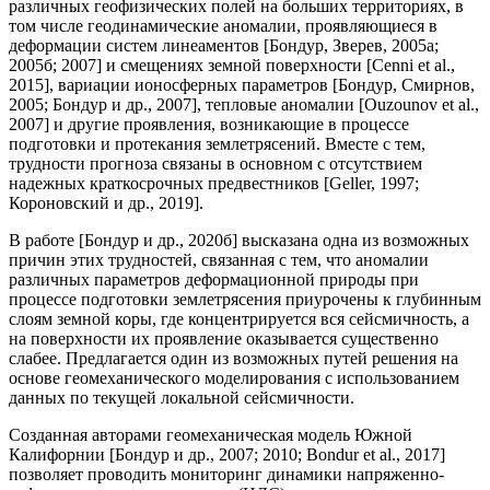
различных геофизических полей на больших территориях, в
том числе геодинамические аномалии, проявляющиеся в
деформации систем линеаментов [Бондур, Зверев, 2005а;
2005б; 2007] и смещениях земной поверхности [Cenni et al.,
2015], вариации ионосферных параметров [Бондур, Смирнов,
2005; Бондур и др., 2007], тепловые аномалии [Ouzounov et al.,
2007] и другие проявления, возникающие в процессе
подготовки и протекания землетрясений. Вместе с тем,
трудности прогноза связаны в основном с отсутствием
надежных краткосрочных предвестников [Geller, 1997;
Короновский и др., 2019].
В работе [Бондур и др., 2020б] высказана одна из возможных
причин этих трудностей, связанная с тем, что аномалии
различных параметров деформационной природы при
процессе подготовки землетрясения приурочены к глубинным
слоям земной коры, где концентрируется вся сейсмичность, а
на поверхности их проявление оказывается существенно
слабее. Предлагается один из возможных путей решения на
основе геомеханического моделирования с использованием
данных по текущей локальной сейсмичности.
Созданная авторами геомеханическая модель Южной
Калифорнии [Бондур и др., 2007; 2010; Bondur et al., 2017]
позволяет проводить мониторинг динамики напряженно-