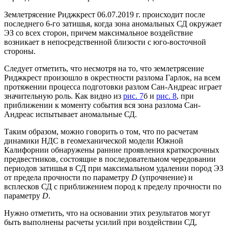
Землетрясение Риджкрест 06.07.2019 г. происходит после
последнего 6-го затишья, когда зона аномальных СД окружает
ЭЗ со всех сторон, причем максимальное воздействие
возникает в непосредственной близости с юго-восточной
стороны.
Следует отметить, что несмотря на то, что землетрясение
Риджкрест произошло в окрестности разлома Гарлок, на всем
протяжении процесса подготовки разлом Сан-Андреас играет
значительную роль. Как видно из
рис. 7
б и
рис. 8
, при
приближении к моменту события вся зона разлома Сан-
Андреас испытывает аномальные СД.
Таким образом, можно говорить о том, что по расчетам
динамики НДС в геомеханической модели Южной
Калифорнии обнаружены ранние проявления краткосрочных
предвестников, состоящие в последовательном чередовании
периодов затишья в СД при максимальном удалении пород ЭЗ
от предела прочности по параметру
D
(упрочнение) и
всплесков СД с приближением пород к пределу прочности по
параметру
D
.
Нужно отметить, что на основании этих результатов могут
быть выполнены расчеты усилий при воздействии СД,