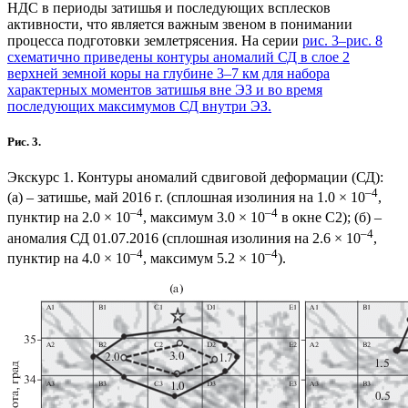
НДС в периоды затишья и последующих всплесков
активности, что является важным звеном в понимании
процесса подготовки землетрясения. На серии
рис. 3–рис. 8
схематично приведены контуры аномалий СД в слое 2
верхней земной коры на глубине 3–7 км для набора
характерных моментов затишья вне ЭЗ и во время
последующих максимумов СД внутри ЭЗ.
Рис. 3.
Экскурс 1. Контуры аномалий сдвиговой деформации (СД):
–4
(а) – затишье, май 2016 г. (сплошная изолиния на 1.0 × 10
,
–4
–4
пунктир на 2.0 × 10
, максимум 3.0 × 10
в окне С2); (б) –
–4
аномалия СД 01.07.2016 (сплошная изолиния на 2.6 × 10
,
–4
–4
пунктир на 4.0 × 10
, максимум 5.2 × 10
).