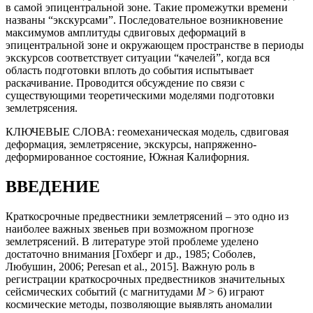
в самой эпицентральной зоне. Такие промежутки времени
названы “экскурсами”. Последовательное возникновение
максимумов амплитуды сдвиговых деформаций в
эпицентральной зоне и окружающем пространстве в периоды
экскурсов соответствует ситуации “качелей”, когда вся
область подготовки вплоть до события испытывает
раскачивание. Проводится обсуждение по связи с
существующими теоретическими моделями подготовки
землетрясения.
КЛЮЧЕВЫЕ СЛОВА:
геомеханическая модель, сдвиговая
деформация, землетрясение, экскурсы, напряженно-
деформированное состояние, Южная Калифорния.
ВВЕДЕНИЕ
Краткосрочные предвестники землетрясений – это одно из
наиболее важных звеньев при возможном прогнозе
землетрясений. В литературе этой проблеме уделено
достаточно внимания [Гохберг и др., 1985; Соболев,
Любушин, 2006; Peresan et al., 2015]. Важную роль в
регистрации краткосрочных предвестников значительных
сейсмических событий (с магнитудами
М
> 6) играют
космические методы, позволяющие выявлять аномалии