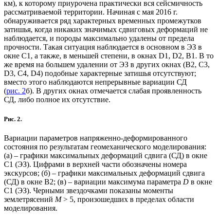
км), к которому приурочена практически вся сейсмичность
рассматриваемой территории. Начиная с мая 2016 г.
обнаруживается ряд характерных временных промежутков
затишья, когда никаких значимых сдвиговых деформаций не
наблюдается, и породы максимально удалены от предела
прочности. Такая ситуация наблюдается в основном в ЭЗ в
окне С1, а также, в меньшей степени, в окнах D1, D2, B1. В то
же время на большем удалении от ЭЗ в других окнах (B2, C3,
D3, C4, D4) подобные характерные затишья отсутствуют;
вместо этого наблюдаются непрерывные вариации СД
(
рис. 2
б). В других окнах отмечается слабая проявленность
СД, либо полное их отсутствие.
Рис. 2.
Вариации параметров напряженно-деформированного
состояния по результатам геомеханического моделирования:
(а) – графики максимальных деформаций сдвига (СД) в окне
С1 (ЭЗ). Цифрами в верхней части обозначены номера
экскурсов; (б) – графики максимальных деформаций сдвига
(СД) в окне B2; (в) – вариации максимума параметра
D
в окне
С1 (ЭЗ). Черными звездочками показаны моменты
землетрясений
M
> 5, произошедших в пределах области
моделирования.