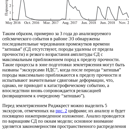
Таким образом, примерно за 3 года до анализируемого
сейсмического события в районе ЭЗ обнаружены
последовательные чередования промежутков времени
“затишья” (СД отсутствуют, породы удалены от предела
прочности) и резкого возрастания амплитуды СД с
максимальным приближением пород к пределу прочности.
Такие процессы в зоне подготовки землетрясения могут быть
названы “экскурсами НДС”, когда после периода “затишья”
породы максимально приближаются к пределу прочности и
испытывают значительные сдвиговые деформации, что,
однако, не приводит к катастрофическому событию, а
впоследствии вновь сопровождается релаксацией
(возвращением к очередному “затишью”).
Перед землетрясением Риджкрест можно выделить 5
экскурсов, отмеченных на
рис. 2
цифрами; их анализу и будет
посвящено нижеприведенное изложение. Анализ проводится
по вариациям СД по окнам модели; основное внимание
уделяется закономерностям пространственного распределения