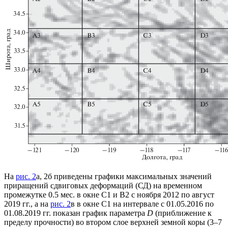
На
рис. 2
а, 2б приведены графики максимальных значений
приращений сдвиговых деформаций (СД) на временном
промежутке 0.5 мес. в окне С1 и В2 с ноября 2012 по август
2019 гг., а на
рис. 2
в в окне С1 на интервале с 01.05.2016 по
01.08.2019 гг. показан график параметра
D
(приближение к
пределу прочности) во втором слое верхней земной коры (3–7