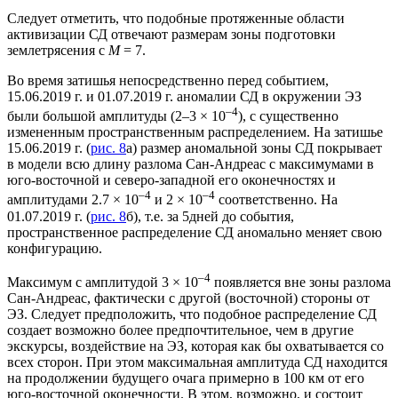
Следует отметить, что подобные протяженные области
активизации СД отвечают размерам зоны подготовки
землетрясения с
М
= 7.
Во время затишья непосредственно перед событием,
15.06.2019 г. и 01.07.2019 г. аномалии СД в окружении ЭЗ
–4
были большой амплитуды (2–3 × 10
), с существенно
измененным пространственным распределением. На затишье
15.06.2019 г. (
рис. 8
а) размер аномальной зоны СД покрывает
в модели всю длину разлома Сан-Андреас с максимумами в
юго-восточной и северо-западной его оконечностях и
–4
–4
амплитудами 2.7 × 10
и 2 × 10
соответственно. На
01.07.2019 г. (
рис. 8
б), т.е. за 5дней до события,
пространственное распределение СД аномально меняет свою
конфигурацию.
–4
Максимум с амплитудой 3 × 10
появляется вне зоны разлома
Сан-Андреас, фактически с другой (восточной) стороны от
ЭЗ. Следует предположить, что подобное распределение СД
создает возможно более предпочтительное, чем в другие
экскурсы, воздействие на ЭЗ, которая как бы охватывается со
всех сторон. При этом максимальная амплитуда СД находится
на продолжении будущего очага примерно в 100 км от его
юго-восточной оконечности. В этом, возможно, и состоит