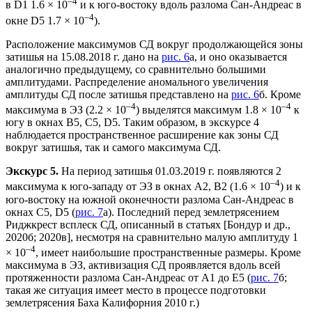
–4
в D1 1.6 × 10
и к юго-востоку вдоль разлома Сан-Андреас в
–4
окне D5 1.7 × 10
).
Расположение максимумов СД вокруг продолжающейся зоны
затишья на 15.08.2018 г. дано на
рис. 6
а, и оно оказывается
аналогично предыдущему, со сравнительно большими
амплитудами. Распределение аномального увеличения
амплитуды СД после затишья представлено на
рис. 6
б. Кроме
–4
–4
максимума в ЭЗ (2.2 × 10
) выделятся максимум 1.8 × 10
к
югу в окнах B5, C5, D5. Таким образом, в экскурсе 4
наблюдается пространственное расширение как зоны СД
вокруг затишья, так и самого максимума СД.
Экскурс 5.
На период затишья 01.03.2019 г. появляются 2
–4
максимума к юго-западу от ЭЗ в окнах А2, В2 (1.6 × 10
) и к
юго-востоку на южной оконечности разлома Сан-Андреас в
окнах С5, D5 (
рис. 7
а). Последний перед землетрясением
Риджкрест всплеск СД, описанный в статьях [Бондур и др.,
2020б; 2020в], несмотря на сравнительно малую амплитуду 1
–4
× 10
, имеет наибольшие пространственные размеры. Кроме
максимума в ЭЗ, активизация СД проявляется вдоль всей
протяженности разлома Сан-Андреас от А1 до Е5 (
рис. 7
б;
такая же ситуация имеет место в процессе подготовки
землетрясения Баха Калифорния 2010 г.)