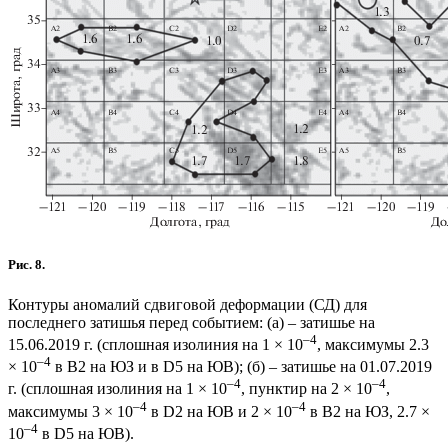
Рис. 8.
Контуры аномалий сдвиговой деформации (СД) для
последнего затишья перед событием: (а) – затишье на
–4
15.06.2019 г. (сплошная изолиния на 1 × 10
, максимумы 2.3
–4
× 10
в В2 на ЮЗ и в D5 на ЮВ); (б) – затишье на 01.07.2019
–4
–4
г. (сплошная изолиния на 1 × 10
, пунктир на 2 × 10
,
–4
–4
максимумы 3 × 10
в D2 на ЮВ и 2 × 10
в В2 на ЮЗ, 2.7 ×
–4
10
в D5 на ЮВ).