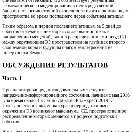
синеватыми оттенками), что соответствует результатам
геомеханического моделирования в непосредственной
близости от юго-восточной оконечности очага в окружающем
пространстве во время последнего перед событием затишья.
Таким образом, в период последнего затишья, за 5 дней до
события отмечается некоторая согласованность как в
направлении смещений, так и в распределении амплитуд СД
между окружающим ЭЗ пространством на глубинах второго
слоя земной коры и будущим очагом землетрясения на
поверхности Земли.
ОБСУЖДЕНИЕ РЕЗУЛЬТАТОВ
Часть 1
Проанализирован ряд последовательных экскурсов
напряженно-деформированного состояния, начиная с мая 2016
г. за время около 3-х лет до события Риджкрест 2019 г.
Показано, что в каждом экскурсе в период затишья в
окружении ЭЗ возникают максимумы СД, пространственное
распределение которых меняется в процессе подготовки
события.
В начале (экскурсы 1, 2, 3) активизация СД как в ЭЗ, так и вне