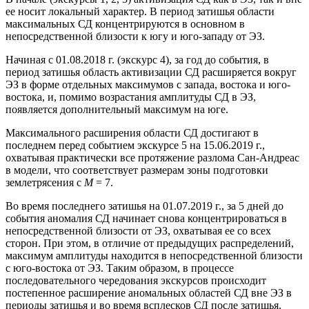
ее носит локальный характер. В период затишья области
максимальных СД концентрируются в основном в
непосредственной близости к югу и юго-западу от ЭЗ.
Начиная с 01.08.2018 г. (экскурс 4), за год до события, в
период затишья область активизации СД расширяется вокруг
ЭЗ в форме отдельных максимумов с запада, востока и юго-
востока, и, помимо возрастания амплитуды СД в ЭЗ,
появляется дополнительный максимум на юге.
Максимального расширения области СД достигают в
последнем перед событием экскурсе 5 на 15.06.2019 г.,
охватывая практически все протяжение разлома Сан-Андреас
в модели, что соответствует размерам зоны подготовки
землетрясения с
М
= 7.
Во время последнего затишья на 01.07.2019 г., за 5 дней до
события аномалия СД начинает снова концентрироваться в
непосредственной близости от ЭЗ, охватывая ее со всех
сторон. При этом, в отличие от предыдущих распределений,
максимум амплитуды находится в непосредственной близости
с юго-востока от ЭЗ. Таким образом, в процессе
последовательного чередования экскурсов происходит
постепенное расширение аномальных областей СД вне ЭЗ в
периоды затишья и во время всплесков СД после затишья.