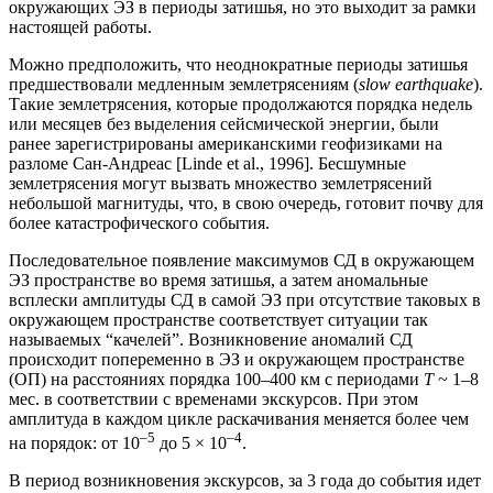
окружающих ЭЗ в периоды затишья, но это выходит за рамки
настоящей работы.
Можно предположить, что неоднократные периоды затишья
предшествовали медленным землетрясениям (
slow earthquake
).
Такие землетрясения, которые продолжаются порядка недель
или месяцев без выделения сейсмической энергии, были
ранее зарегистрированы американскими геофизиками на
разломе Сан-Андреас [Linde et al., 1996]. Бесшумные
землетрясения могут вызвать множество землетрясений
небольшой магнитуды, что, в свою очередь, готовит почву для
более катастрофического события.
Последовательное появление максимумов СД в окружающем
ЭЗ пространстве во время затишья, а затем аномальные
всплески амплитуды СД в самой ЭЗ при отсутствие таковых в
окружающем пространстве соответствует ситуации так
называемых “качелей”. Возникновение аномалий СД
происходит попеременно в ЭЗ и окружающем пространстве
(ОП) на расстояниях порядка 100–400 км с периодами
T
~ 1–8
мес. в соответствии с временами экскурсов. При этом
амплитуда в каждом цикле раскачивания меняется более чем
–5
–4
на порядок: от 10
до 5 × 10
.
В период возникновения экскурсов, за 3 года до события идет