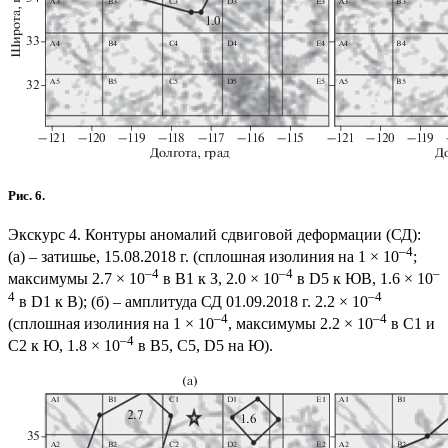
Рис. 6.
Экскурс 4. Контуры аномалий сдвиговой деформации (СД):
–4
(а) – затишье, 15.08.2018 г. (сплошная изолиния на 1 × 10
;
–4
–4
–
максимумы 2.7 × 10
в В1 к З, 2.0 × 10
в D5 к ЮВ, 1.6 × 10
4
–4
в D1 к В); (б) – амплитуда СД 01.09.2018 г. 2.2 × 10
–4
–4
(сплошная изолиния на 1 × 10
, максимумы 2.2 × 10
в С1 и
–4
С2 к Ю, 1.8 × 10
в В5, С5, D5 на Ю).