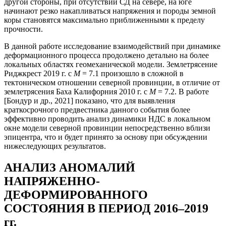
другой стороны, при отсутствии СД на севере, на юге
начинают резко накапливаться напряжения и породы земной
коры становятся максимально приближенными к пределу
прочности.
В данной работе исследование взаимодействий при динамике
деформационного процесса продолжено детально на более
локальных областях геомеханической модели. Землетрясение
Риджкрест 2019 г. с
М
= 7.1 произошло в сложной в
тектоническом отношении северной провинции, в отличие от
землетрясения Баха Калифорния 2010 г. c
М
= 7.2. В работе
[Бондур и др., 2021] показано, что для выявления
краткосрочного предвестника данного события более
эффективно проводить анализ динамики НДС в локальном
окне модели северной провинции непосредственно вблизи
эпицентра, что и будет принято за основу при обсуждении
нижеследующих результатов.
АНАЛИЗ АНОМАЛИЙ
НАПРЯЖЕННО-
ДЕФОРМИРОВАННОГО
СОСТОЯНИЯ В ПЕРИОД 2016–2019
гг.