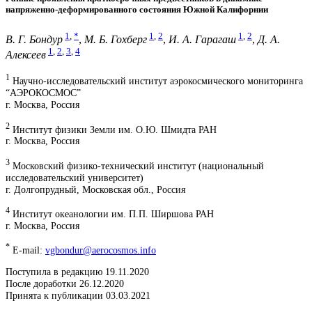
напряженно-деформированного состояния Южной Калифорнии
1
,
*
1
,
2
1
,
2
В. Г. Бондур
,
М. Б. Гохберг
,
И. А. Гарагаш
,
Д. А.
1
,
2
,
3
,
4
Алексеев
1
Научно-исследовательский институт аэрокосмического мониторинга
“АЭРОКОСМОС”
г. Москва, Россия
2
Институт физики Земли им. О.Ю. Шмидта РАН
г. Москва, Россия
3
Московский физико-технический институт (национальный
исследовательский университет)
г. Долгопрудный, Московская обл., Россия
4
Институт океанологии им. П.П. Ширшова РАН
г. Москва, Россия
*
E-mail:
vgbondur@aerocosmos.info
Поступила в редакцию 19.11.2020
После доработки 26.12.2020
Принята к публикации 03.03.2021