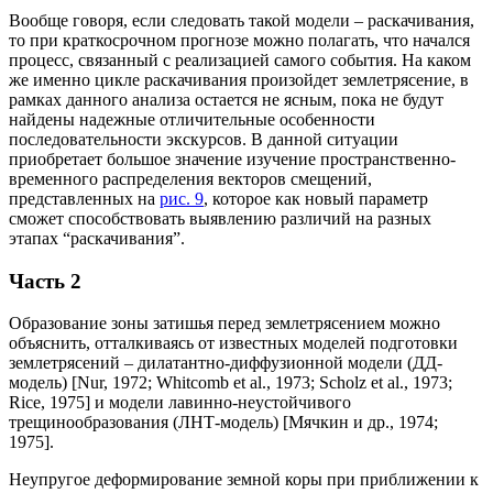
Вообще говоря, если следовать такой модели – раскачивания,
то при краткосрочном прогнозе можно полагать, что начался
процесс, связанный с реализацией самого события. На каком
же именно цикле раскачивания произойдет землетрясение, в
рамках данного анализа остается не ясным, пока не будут
найдены надежные отличительные особенности
последовательности экскурсов. В данной ситуации
приобретает большое значение изучение пространственно-
временного распределения векторов смещений,
представленных на
рис. 9
, которое как новый параметр
сможет способствовать выявлению различий на разных
этапах “раскачивания”.
Часть 2
Образование зоны затишья перед землетрясением можно
объяснить, отталкиваясь от известных моделей подготовки
землетрясений – дилатантно-диффузионной модели (ДД-
модель) [Nur, 1972; Whitcomb et al., 1973; Scholz et al., 1973;
Rice, 1975] и модели лавинно-неустойчивого
трещинообразования (ЛНТ-модель) [Мячкин и др., 1974;
1975].
Неупругое деформирование земной коры при приближении к