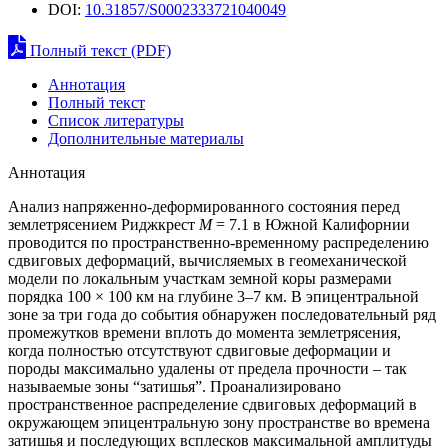
DOI:
10.31857/S0002333721040049
Полный текст (PDF)
Аннотация
Полный текст
Список литературы
Дополнительные материалы
Аннотация
Анализ напряженно-деформированного состояния перед
землетрясением Риджкрест
М
= 7.1 в Южной Калифорнии
проводится по пространственно-временному распределению
сдвиговых деформаций, вычисляемых в геомеханической
модели по локальным участкам земной коры размерами
порядка 100 × 100 км на глубине 3–7 км. В эпицентральной
зоне за три года до события обнаружен последовательный ряд
промежутков времени вплоть до момента землетрясения,
когда полностью отсутствуют сдвиговые деформации и
породы максимально удалены от предела прочности – так
называемые зоны “затишья”. Проанализировано
пространственное распределение сдвиговых деформаций в
окружающем эпицентральную зону пространстве во времена
затишья и последующих всплесков максимальной амплитуды