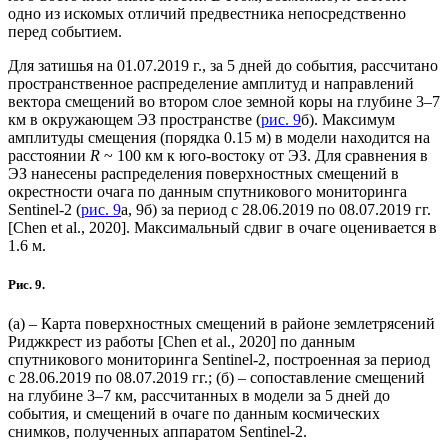
одно из искомых отличий предвестника непосредственно
перед событием.
Для затишья на 01.07.2019 г., за 5 дней до события, рассчитано
пространственное распределение амплитуд и направлений
вектора смещений во втором слое земной коры на глубине 3–7
км в окружающем ЭЗ пространстве (
рис. 9
б). Максимум
амплитуды смещения (порядка 0.15 м) в модели находится на
расстоянии
R
~ 100 км к юго-востоку от ЭЗ. Для сравнения в
ЭЗ нанесены распределения поверхностных смещений в
окрестности очага по данным спутникового мониторинга
Sentinel-2 (
рис. 9
а, 9б) за период с 28.06.2019 по 08.07.2019 гг.
[Chen et al., 2020]. Максимальный сдвиг в очаге оценивается в
1.6 м.
Рис. 9.
(а) – Карта поверхностных смещений в районе землетрясений
Риджкрест из работы [Chen et al., 2020] по данным
спутникового мониторинга Sentinel-2, построенная за период
с 28.06.2019 по 08.07.2019 гг.; (б) – сопоставление смещений
на глубине 3–7 км, рассчитанных в модели за 5 дней до
события, и смещений в очаге по данным космических
снимков, полученных аппаратом Sentinel-2.