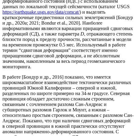
деформированного состояния (НДС) с использованием
данных по локальной текущей сейсмичности (каталог USGS
https://earthquake.usgs.gov/data/comcat/
) и выделять
краткосрочные предвестники сильных землетрясений [Бондур
и др., 2020а; 2021; Bondur et al., 2020]. Наиболее
информативными являются вариации приращений сдвиговых
деформаций (СД), а также параметра
D
, отражающего степень
близости пород к пределу прочности, рассчитанные в модели
на временном промежутке 0.5 мес. Используемый в работе
термин “сдвиговая деформация” соответствует именно
приращениям сдвиговой деформации, а не абсолютным
значениям, накопленным за весь период геомеханического
мониторинга.
В работе [Бондур и др., 2016] показано, что имеется
широкомасштабное взаимодействие тектонически различных
провинций Южной Калифорнии – северной и южной,
разделенных по широте примерно на 34-м градусе. Северная
провинция обладает достаточно сложным строением,
связанным с сочленением разлома Сан-Андреас и
субширотных разломов Гарлок и Моунт, а южная –
относительно простым строением, связанным с разломом Сан-
Андреас. Показано, что при наличии сдвиговых деформаций
в северной провинции в южной практически отсутствуют
аномалии напряженно-деформированного состояния. С