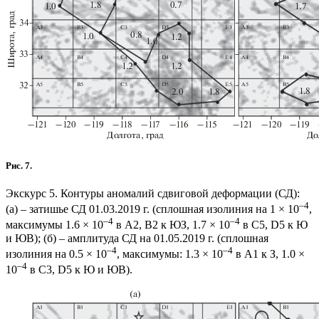
Рис. 7.
Экскурс 5. Контуры аномалий сдвиговой деформации (СД):
–4
(а) – затишье СД 01.03.2019 г. (сплошная изолиния на 1 × 10
,
–4
–4
максимумы 1.6 × 10
в А2, В2 к ЮЗ, 1.7 × 10
в С5, D5 к Ю
и ЮВ); (б) – амплитуда СД на 01.05.2019 г. (сплошная
–4
–4
изолиния на 0.5 × 10
, максимумы: 1.3 × 10
в А1 к З, 1.0 ×
–4
10
в С3, D5 к Ю и ЮВ).