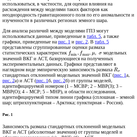
использоваться, в частности, для оценки влияния на
расхождения между моделями таких факторов как
неоднородность гравитационного поля по его аномальности и
изученности в различных регионах земного шара.
Для анализа различий между моделями ГПЗ могут
использоваться данные, приведенные в
табл. 5
, а также
графики, приведенные на
рис. 1
и
рис. 2
. В
табл. 5
представлены сгруппированные оценки размаха
,
,
статистических характеристик
,
модельных
f
f
μ
σ
min
max
значений ВКГ и АСТ, базирующиеся на полученных
экспериментальных данных. Графики представляют в
наглядном виде эмпирическую зависимость размаха
R
σ
стандартных отклонений модельных значений ВКГ (
рис. 1
а,
рис. 2
а) и АСТ (
рис. 1
б,
рис. 2
б) от группы моделей,
идентифицируемой номером (1 – МСВР; 2 – МВР(З); 3 –
МВР(О); 4 – МСР; 5 – МНР), и области исследования,
идентифицируемой типом линии графика (сплошная – земной
шар; штрихпунктирная – Арктика; пунктирная – Россия).
Рис. 1
Зависимость размаха стандартных отклонений модельных
ВКГ и АСТ (абсолютные значения) от группы моделей и