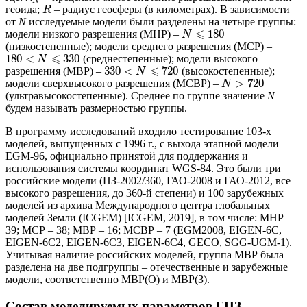
N
геоида;
– радиус геосферы (в километрах). В зависимости
R
от
N
исследуемые модели были разделены на четыре группы:
⩽
180
модели низкого разрешения (МНР) –
N
(низкостепенные); модели среднего разрешения (МСР) –
⩽
180
<
330
(среднестепенные); модели высокого
N
⩽
330
<
720
разрешения (МВР) –
(высокостепенные);
N
>
720
модели сверхвысокого разрешения (МСВР) –
N
(ультравысокостепенные). Среднее по группе значение
N
будем называть размерностью группы.
В программу исследований входило тестирование 103-х
моделей, выпущенных с 1996 г., c выхода этапной модели
EGM-96, официально принятой для поддержания и
использования системы координат WGS-84. Это были три
российские модели (ПЗ-2002/360, ГАО-2008 и ГАО-2012, все –
высокого разрешения, до 360-й степени) и 100 зарубежных
моделей из архива Международного центра глобальных
моделей Земли (ICGEM) [ICGEM, 2019], в том числе: МНР –
39; МСР – 38; МВР – 16; МСВР – 7 (EGM2008, EIGEN-6C,
EIGEN-6C2, EIGEN-6C3, EIGEN-6C4, GECO, SGG-UGM-1).
Учитывая наличие российских моделей, группа МВР была
разделена на две подгруппы – отечественные и зарубежные
модели, соответственно МВР(О) и МВР(З).
Состав моделируемых параметров ГПЗ