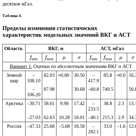
десятков мГал.
Таблица 4.
Пределы изменения статистических
характеристик модельных значений ВКГ и АСТ
Область
ВКГ, м
АСТ, мГал
f
f
μ
σ
f
f
μ
σ
min
max
min
max
Вариант 1.
Оценки по абсолютным значениям ВКГ и АСТ
Земной
–
82.03
≈0.00
30.50
–
85.8
≈0.0
16.
шар
108.10
417.9
–
87.98
30.68
–60.8
749.5
50.
106.20
Арктика
–30.71
58.61
9.98
17.42
–
38.8
2.3
13.
233.5
–27.03
62.63
10.28
18.01
–40.1
215.3
2.9
34.
Россия
–47.33
25.68
–5.68
18.58
–
33.0
–1.6
12.
282.1