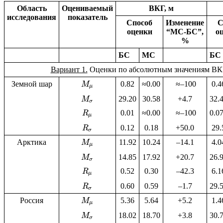
Область
Оцениваемый
ВКГ, м
исследования
показатель
Способ
Изменение
С
оценки
“МС-БС”,
о
%
БС
МС
БС
Вариант 1.
Оценки по абсолютным значениям ВК
Земной шар
0.82
≈0.00
≈–100
0.4
M
μ
29.20
30.58
+4.7
32.
M
σ
0.01
≈0.00
≈–100
0.0
R
μ
0.12
0.18
+50.0
29.
R
σ
Арктика
11.92
10.24
–14.1
4.0
M
μ
14.85
17.92
+20.7
26.
M
σ
0.52
0.30
–42.3
6.1
R
μ
0.60
0.59
–1.7
29.
R
σ
Россия
5.36
5.64
+5.2
1.4
M
μ
18.02
18.70
+3.8
30.
M
σ