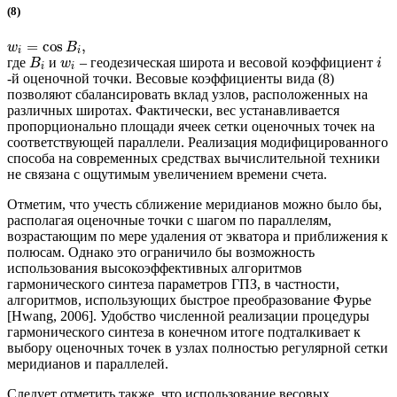
(8)
=
cos
,
w
B
i
i
где
и
– геодезическая широта и весовой коэффициент
B
w
i
i
i
-й оценочной точки. Весовые коэффициенты вида (8)
позволяют сбалансировать вклад узлов, расположенных на
различных широтах. Фактически, вес устанавливается
пропорционально площади ячеек сетки оценочных точек на
соответствующей параллели. Реализация модифицированного
способа на современных средствах вычислительной техники
не связана с ощутимым увеличением времени счета.
Отметим, что учесть сближение меридианов можно было бы,
располагая оценочные точки с шагом по параллелям,
возрастающим по мере удаления от экватора и приближения к
полюсам. Однако это ограничило бы возможность
использования высокоэффективных алгоритмов
гармонического синтеза параметров ГПЗ, в частности,
алгоритмов, использующих быстрое преобразование Фурье
[Hwang, 2006]. Удобство численной реализации процедуры
гармонического синтеза в конечном итоге подталкивает к
выбору оценочных точек в узлах полностью регулярной сетки
меридианов и параллелей.
Следует отметить также, что использование весовых