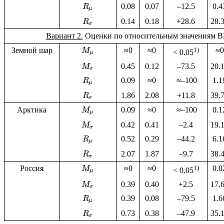
0.08
0.07
–12.5
0.4
R
μ
0.14
0.18
+28.6
28.
R
σ
Вариант 2.
Оценки по относительным значениям 
Земной шар
≈0
≈0
1)
≈0
M
< 0.05
μ
0.45
0.12
–73.5
20.
M
σ
0.09
≈0
≈–100
1.1
R
μ
1.86
2.08
+11.8
39.
R
σ
Арктика
0.09
≈0
≈–100
0.1
M
μ
0.42
0.41
–2.4
19.
M
σ
0.52
0.29
–44.2
6.1
R
μ
2.07
1.87
–9.7
38.
R
σ
Россия
≈0
≈0
1)
0.0
M
< 0.05
μ
0.39
0.40
+2.5
17.
M
σ
0.39
0.08
–79.5
1.6
R
μ
0.73
0.38
–47.9
35.
R
σ