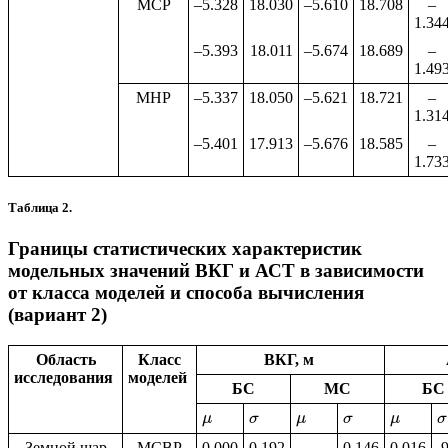
МСР
–5.328
18.030
–5.610
18.708
–
1.34
–5.393
18.011
–5.674
18.689
–
1.49
МНР
–5.337
18.050
–5.621
18.721
–
1.31
–5.401
17.913
–5.676
18.585
–
1.73
Таблица 2.
Границы статистических характеристик
модельных значений ВКГ и АСТ в зависимости
от класса моделей и способа вычисления
(вариант 2)
Область
Класс
ВКГ, м
исследования
моделей
БС
МС
Б
μ
σ
μ
σ
μ
σ
Земной шар
МСВР
0.000
0.192
0.146
0.016