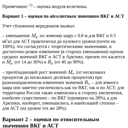
1)
Примечание:
– оценка модуля величины.
Вариант 1 – оценки по абсолютным значениям ВКГ и АСТ
Учет сближения меридианов вызвал:
– уменьшение
по земному шару c 0.8 м для ВКГ и 0.5
M
μ
мГал для АСТ практически до нулевого уровня (почти на
100%), что согласуется с теоретическими значениями, и
достаточно резкое изменение (в сторону уменьшения) оценок
средних значений ВКГ и АСТ в Арктике, причем это касается
и
(от 14 до 36%) и
(от 40 до 90%);
M
R
μ
μ
– преобладающий рост значений
(от нескольких
M
σ
процентов до нескольких десятков процентов) при
разнонаправленном изменении значений
– для земного
R
σ
шара они заметно увеличились как по ВКГ, так и по АСТ; для
территории России также изменились в сторону увеличения,
наиболее существенно – по ВКГ (примерно на 28%), а для
Арктики, наоборот, уменьшились, в наибольшей степени –
для АСТ (на уровне тех же 28%).
Вариант 2 – оценки по относительным
значениям ВКГ и АСТ