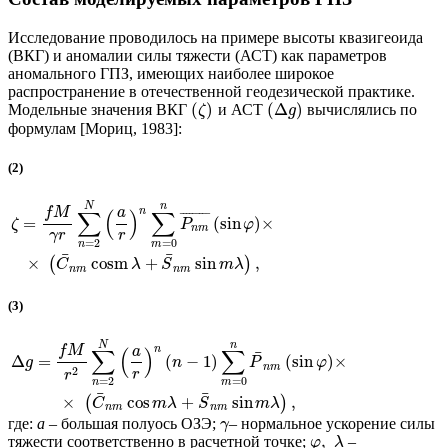
Исследование проводилось на примере высоты квазигеоида
(ВКГ) и аномалии силы тяжести (АСТ) как параметров
аномального ГПЗ, имеющих наиболее широкое
распространение в отечественной геодезической практике.
(
)
(
Δ
)
Модельные значения ВКГ
и АСТ
вычислялись по
ζ
g
формулам [Мориц, 1983]:
(2)
N
n
n
f
M
a
∑
(
)
∑
¯
¯
¯
¯
¯
¯
¯
¯
¯
=
(
sin
)
×
ζ
P
φ
n
m
γ
r
r
=
2
=
0
n
m
¯
¯
×
cosm
+
sin
,
(
)
C
λ
S
m
λ
n
m
n
m
(3)
N
n
n
f
M
a
∑
(
)
∑
¯
Δ
=
(
−
1
)
(
sin
)
×
g
n
P
φ
n
m
2
r
r
=
2
=
0
n
m
¯
¯
×
cos
+
sin
,
(
)
C
m
λ
S
m
λ
n
m
n
m
где:
a
– большая полуось ОЗЭ;
– нормальное ускорение силы
γ
,
тяжести соответственно в расчетной точке;
–
φ
λ