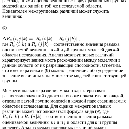
расхождениями оценок величины
в двух различных группах
ε
моделей для одной и той же исследуемой области.
Показателем межгрупповых различий может служить
величина:
(9)
Δ
(
,
|
)
=
|
(
|
)
−
(
|
)
|
,
R
i
j
k
R
i
k
R
j
k
ε
ε
ε
(
|
)
(
|
)
где
и
– соответственно значения размаха
R
i
k
R
j
k
ε
ε
оцениваемой величины в
i
-й и
j
-й группах моделей для
k
-й
области исследования. Анализ межгрупповых различий
характеризует зависимость расхождений между моделями в
данной области от их разрешающей способности. Отметим,
что вместо размаха в (9) можно граничное либо усредненное
значение величины
на множестве моделей соответствующей
ε
группы.
Межрегиональные различия можно характеризовать
разностями значений одного и того же показателя по каждой,
отдельно взятой группе моделей в каждой паре сравниваемых
областей исследования. Для оценки межрегиональных
различий может использоваться формула вида (9), где
(
|
)
(
|
)
и
– соответственно значения размаха
R
i
k
R
j
k
ε
ε
оцениваемой величины в
i
-й и
j
-й области для
k
-й группы
моделей. Анализ межрегиональных различий может