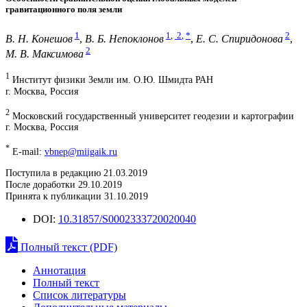
гравитационного поля земли
1
1
,
2
,
*
2
В. Н. Конешов
,
В. Б. Непоклонов
,
Е. С. Спиридонова
,
2
М. В. Максимова
1
Институт физики Земли им. О.Ю. Шмидта РАН
г. Москва, Россия
2
Московский государственный университет геодезии и картографии
г. Москва, Россия
*
E-mail:
vbnep@miigaik.ru
Поступила в редакцию 21.03.2019
После доработки 29.10.2019
Принята к публикации 31.10.2019
DOI:
10.31857/S0002333720020040
Полный текст (PDF)
Аннотация
Полный текст
Список литературы