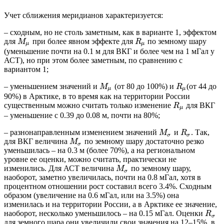
Учет сближения меридианов характеризуется:
– сходным, но не столь заметным, как в варианте 1, эффектом
для
при более явном эффекте для
по земному шару
M
R
μ
μ
(уменьшение почти на 0.1 м для ВКГ и более чем на 1 мГал у
АСТ), но при этом более заметным, по сравнению с
вариантом 1;
– уменьшением значений и
(от 80 до 100%) и
(от 44 до
M
R
μ
μ
90%) в Арктике, в то время как на территории России
существенным можно считать только изменение
для ВКГ
R
μ
– уменьшение с 0.39 до 0.08 м, почти на 80%;
– разнонаправленным изменением значений
и
. Так,
M
R
σ
σ
для ВКГ величина
по земному шару достаточно резко
M
σ
уменьшилась – на 0.3 м (более 70%), а на региональном
уровне ее оценки, можно считать, практически не
изменились. Для АСТ величина
по земному шару,
M
σ
наоборот, заметно увеличилась, почти на 0.8 мГал, хотя в
процентном отношении рост составил всего 3.4%. Сходным
образом (увеличение на 0.6 мГал, или на 3.5%) она
изменилась и на территории России, а в Арктике ее значение,
наоборот, несколько уменьшилось – на 0.15 мГал. Оценки
R
σ
для земного шара они увеличили свои значения на 12–15%, в