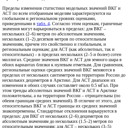
Пределы изменения статистики модельных значений ВКГ и
АСТ по всем отобранным моделям характеризуются на
глобальном и региональном уровнях оценками,
приведенными в
табл. 4
. Согласно этим оценкам, граничные
значения могут варьироваться в пределах: для ВКГ –
нескольких (2–6) метров по абсолютным значениям,
нескольких (1–2) десятков метров по относительным
значениям, причем это свойственно и глобальным, и
региональным оценкам; для АСТ (как абсолютных, так и
относительных) – в пределах нескольких (2–5 и более) сотен
миллигал. Средние значения ВКГ и АСТ для земного шара в
обоих вариантах близки к нулевым отметкам. Для сравнения,
региональные оценки средних значений ВКГ меняются в
пределах от нескольких сантиметров на территории России до
нескольких дециметров в Арктике. Для АСТ диапазон их
изменения в обоих случаях составляет около 0.5 мГал. При
этом тренды абсолютных значений ВКГ и АСТ в Арктике
положительны, а на территории России – отрицательны (по
обеим границам средних значений). В отличие от этого, для
относительных ВКГ и АСТ границы их средних значений
знакопеременны. Стандартные отклонения варьируются в
пределах: для ВКГ от нескольких (2–6) дециметров по
абсолютным значениям до нескольких (1.5–2) метров по
относительным значениям; для АСТ – нескольких (3–5)