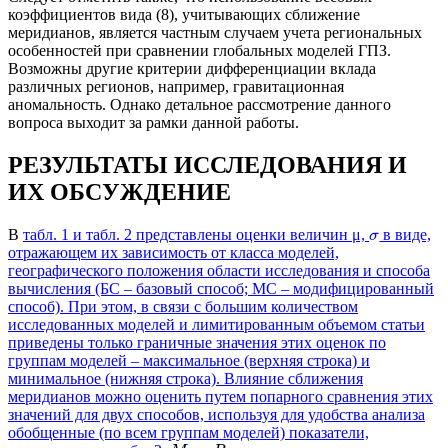
коэффициентов вида (8), учитывающих сближение
меридианов, является частным случаем учета региональных
особенностей при сравнении глобальных моделей ГПЗ.
Возможны другие критерии дифференциации вклада
различных регионов, например, гравитационная
аномальность. Однако детальное рассмотрение данного
вопроса выходит за рамки данной работы.
РЕЗУЛЬТАТЫ ИССЛЕДОВАНИЯ И
ИХ ОБСУЖДЕНИЕ
В
табл. 1 и табл. 2
представлены оценки величин μ,
в виде,
σ
отражающем их зависимость от класса моделей,
географического положения области исследования и способа
вычисления (БС – базовый способ; МС – модифицированный
способ). При этом, в связи с большим количеством
исследованных моделей и лимитированным объемом статьи
приведены только граничные значения этих оценок по
группам моделей – максимальное (верхняя строка) и
минимальное (нижняя строка). Влияние сближения
меридианов можно оценить путем попарного сравнения этих
значений для двух способов, используя для удобства анализа
обобщенные (по всем группам моделей) показатели,