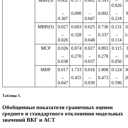
МВР(З)
0.002
0.577
0.002
0.593
–
1
0.026
–
0.090
–
0.092
–
0.367
0.047
0.218
МВР(О)
0.027
0.693
0.025
0.736
0.131
1
–
0.328
–
0.337
–
1
0.026
0.048
0.114
МСР
0.026
0.874
0.027
0.893
0.115
–
0.270
–
0.278
–
1
0.038
0.037
0.056
МНР
0.017
1.733
0.016
1.808
0.124
3
–
0.455
–
0.473
–
2
0.047
0.039
0.596
Таблица 3.
Обобщенные показатели граничных оценок
среднего и стандартного отклонения модельных
значений ВКГ и АСТ