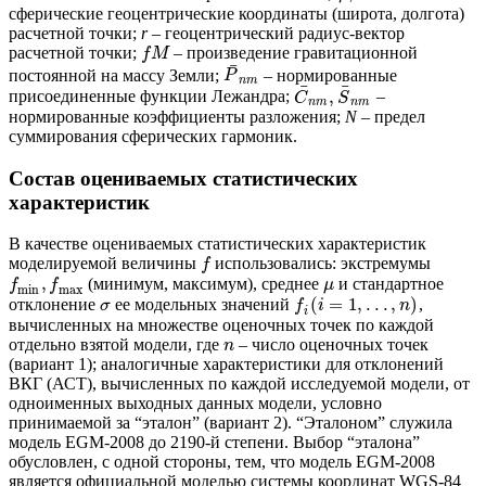
сферические геоцентрические координаты (широта, долгота)
расчетной точки;
r
– геоцентрический радиус-вектор
расчетной точки;
– произведение гравитационной
f
M
¯
постоянной на массу Земли;
– нормированные
P
n
m
¯
¯
,
присоединенные функции Лежандра;
–
C
S
n
m
n
m
нормированные коэффициенты разложения;
N
– предел
суммирования сферических гармоник.
Состав оцениваемых статистических
характеристик
В качестве оцениваемых статистических характеристик
моделируемой величины
использовались: экстремумы
f
,
(минимум, максимум), среднее
и стандартное
f
f
μ
min
max
(
=
1
,
.
.
.
,
)
отклонение
ее модельных значений
,
σ
f
i
n
i
вычисленных на множестве оценочных точек по каждой
отдельно взятой модели, где
– число оценочных точек
n
(вариант 1); аналогичные характеристики для отклонений
ВКГ (АСТ), вычисленных по каждой исследуемой модели, от
одноименных выходных данных модели, условно
принимаемой за “эталон” (вариант 2). “Эталоном” служила
модель EGM-2008 до 2190-й степени. Выбор “эталона”
обусловлен, с одной стороны, тем, что модель EGM-2008
является официальной моделью системы координат WGS-84