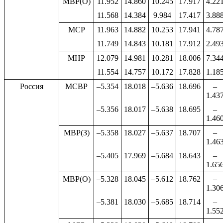
МВР(О)
11.952
14.860
10.245
17.917
4.22
11.568
14.384
9.984
17.417
3.88
МСР
11.963
14.882
10.253
17.941
4.78
11.749
14.843
10.181
17.912
2.49
МНР
12.079
14.981
10.281
18.006
7.34
11.554
14.757
10.172
17.828
1.18
Россия
МСВР
–5.354
18.018
–5.636
18.696
–
1.43
–5.356
18.017
–5.638
18.695
–
1.46
МВР(З)
–5.358
18.027
–5.637
18.707
–
1.46
–5.405
17.969
–5.684
18.643
–
1.65
МВР(О)
–5.328
18.045
–5.612
18.762
–
1.30
–5.381
18.030
–5.685
18.714
–
1.55