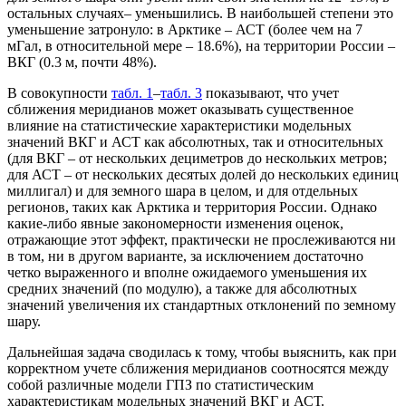
остальных случаях– уменьшились. В наибольшей степени это
уменьшение затронуло: в Арктике – АСТ (более чем на 7
мГал, в относительной мере – 18.6%), на территории России –
ВКГ (0.3 м, почти 48%).
В совокупности
табл. 1
–
табл. 3
показывают, что учет
сближения меридианов может оказывать существенное
влияние на статистические характеристики модельных
значений ВКГ и АСТ как абсолютных, так и относительных
(для ВКГ – от нескольких дециметров до нескольких метров;
для АСТ – от нескольких десятых долей до нескольких единиц
миллигал) и для земного шара в целом, и для отдельных
регионов, таких как Арктика и территория России. Однако
какие-либо явные закономерности изменения оценок,
отражающие этот эффект, практически не прослеживаются ни
в том, ни в другом варианте, за исключением достаточно
четко выраженного и вполне ожидаемого уменьшения их
средних значений (по модулю), а также для абсолютных
значений увеличения их стандартных отклонений по земному
шару.
Дальнейшая задача сводилась к тому, чтобы выяснить, как при
корректном учете сближения меридианов соотносятся между
собой различные модели ГПЗ по статистическим
характеристикам модельных значений ВКГ и АСТ.