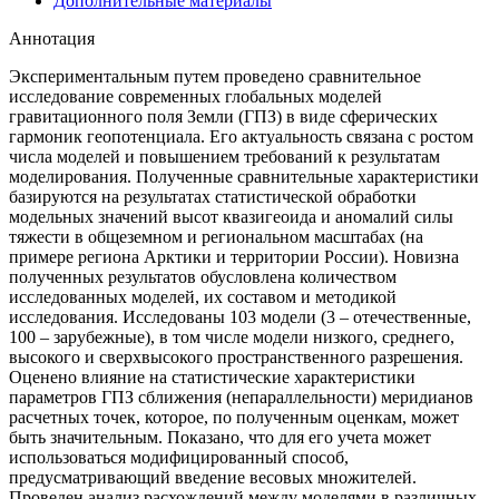
Дополнительные материалы
Аннотация
Экспериментальным путем проведено сравнительное
исследование современных глобальных моделей
гравитационного поля Земли (ГПЗ) в виде сферических
гармоник геопотенциала. Его актуальность связана с ростом
числа моделей и повышением требований к результатам
моделирования. Полученные сравнительные характеристики
базируются на результатах статистической обработки
модельных значений высот квазигеоида и аномалий силы
тяжести в общеземном и региональном масштабах (на
примере региона Арктики и территории России). Новизна
полученных результатов обусловлена количеством
исследованных моделей, их составом и методикой
исследования. Исследованы 103 модели (3 – отечественные,
100 – зарубежные), в том числе модели низкого, среднего,
высокого и сверхвысокого пространственного разрешения.
Оценено влияние на статистические характеристики
параметров ГПЗ сближения (непараллельности) меридианов
расчетных точек, которое, по полученным оценкам, может
быть значительным. Показано, что для его учета может
использоваться модифицированный способ,
предусматривающий введение весовых множителей.
Проведен анализ расхождений между моделями в различных