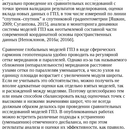
актуально проведение их сравнительных исследований с
точки зрения валидации результатов моделирования, оценки
вклада новых данных о ГПЗ, в том числе измерений по линии
“спутник–спутник” и спутниковой градиентометрии [Яшкин,
2009; Сугаипова, 2015], анализа и мониторинга динамики
системы моделей ГПЗ как неотъемлемой составной части
современной координатной основы пространственных
данных [Непоклонов, 2016а; 2016б].
Сравнение глобальных моделей ГПЗ в виде сферических
гармоник геопотенциала удобно проводить на регулярной
сетке меридианов и параллелей. Однако из-за так называемого
сближения (непараллельности) меридианов расстояние
узлами сетки по параллелям уменьшается, а число узлов на
единицу площади возрастает с увеличением модуля широты.
Если не учитывать это обстоятельство, можно получить не
вполне адекватные оценки как отдельно взятых моделей, так
и расхождений между моделями. Поэтому целесообразно тем
или иным способом сбалансировать вклад оценочных точек с
высокими и низкими значениями широт, что не всегда
должным образом делалось при проведении сравнительных
исследований моделей ГПЗ. В опубликованных работах
можно встретить различные подходы к устранению
(уменьшению) отмеченного дисбаланса, но при этом
результаты анализа и оценки их эффективности, как правило,