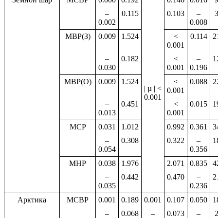
–
0.115
0.103
–
0.002
0.008
МВР(З)
0.009
1.524
<
0.114
2
0.001
–
0.182
<
–
1
0.030
0.001
0.196
МВР(О)
0.009
1.524
<
0.088
2
| µ | <
0.001
0.001
–
0.451
<
0.015
1
0.013
0.001
МСР
0.031
1.012
0.992
0.361
3
–
0.308
0.322
–
1
0.054
0.356
МНР
0.038
1.976
2.071
0.835
4
–
0.442
0.470
–
2
0.035
0.236
Арктика
МСВР
0.001
0.189
0.001
0.107
0.050
1
–
0.068
–
0.073
–