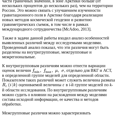
части граничных значений, в зоне Арктики больше (от
нескольких процентов до нескольких раз), чем на территории
России. Это можно связать с улучшением изученности
гравитационного поля в Арктике благодаря реализации
новых методов космической геодезии и развитию
гравиметрических съемок, в том числе в рамках
международного сотрудничества [McAdoo, 2013].
Также в задачи данной работы входил анализ особенностей
выявленных различий между исследуемыми моделями.
Проведенный анализ показал, что эти различия могут быть
разделены на внутригрупповые, межгрупповые и
межрегиональные.
К внутригрупповым различиям можно отнести вариации
,
,
,
оценок величин
, отдельно для ВКГ и АСТ,
f
f
μ
σ
min
max
в определенной группе моделей для определенной области.
Показателем таких различий может служить величина размаха
(
|
)
оцениваемой величины
в
i
-й группе моделей по
k
-
R
i
k
ε
ε
й области исследования. По внутригрупповым различиям
можно судить о влиянии на расхождения между моделями
состава исходной информации, ее качества и методов
обработки.
Межгрупповые различия можно характеризовать