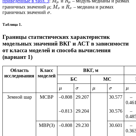
приведенные в
табл. 3
:
и
– модуль медианы и размах
M
R
μ
μ
граничных значений
;
и
– медиана и размах
μ
M
R
σ
σ
.
граничных значений
σ
Таблица 1.
Границы статистических характеристик
модельных значений ВКГ и АСТ в зависимости
от класса моделей и способа вычисления
(вариант 1)
Область
Класс
ВКГ, м
исследования
моделей
БС
МС
μ
σ
μ
σ
μ
Земной шар
МСВР
–0.808
29.207
30.577
–
0.46
–0.813
29.204
30.576
–
0.48
МВР(З)
–0.808
29.230
30.601
–
0.36