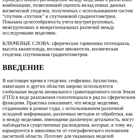
комбинациях, позволивший оценить вклад новых данных
космической геодезии, полученных с использованием систем
“спутник–спутник” и спутниковой градиентометрии.
Показана целесообразность учета внутригрупповых,
межгрупповых и межрегиональных различий между
исследуемыми моделями.
КЛЮЧЕВЫЕ СЛОВА:
сферические гармоники потенциала,
высота квазигеоида, весовые множители, космическая
геодезия, спутниковая градиентометрия.
ВВЕДЕНИЕ
В настоящее время в геодезии, геофизике, баллистике,
навигации и других областях широко используются
глобальные модели аномального гравитационного поля Земли
(ГПЗ) в виде разложения геопотенциала в ряд по сферическим
функциям. Практика показывает, что между моделями,
созданными в разные годы, с использованием различной
исходной информации, различных методов ее обработки, как
и между моделями, имеющими различную детальность, могут
наблюдаться существенные расхождения, которые, к тому же,
варьируются в зависимости от географического положения
расчетной области. Поэтому для указанных моделей