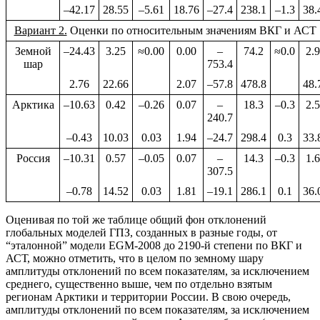
–42.17
28.55
–5.61
18.76
–27.4
238.1
–1.3
38.
Вариант 2.
Оценки по относительным значениям ВКГ и АСТ
Земной
–24.43
3.25
≈0.00
0.00
–
74.2
≈0.0
2.9
шар
753.4
2.76
22.66
2.07
–57.8
478.8
48.
Арктика
–10.63
0.42
–0.26
0.07
–
18.3
–0.3
2.5
240.7
–0.43
10.03
0.03
1.94
–24.7
298.4
0.3
33.
Россия
–10.31
0.57
–0.05
0.07
–
14.3
–0.3
1.6
307.5
–0.78
14.52
0.03
1.81
–19.1
286.1
0.1
36.
Оценивая по той же таблице общий фон отклонений
глобальных моделей ГПЗ, созданных в разные годы, от
“эталонной” модели EGM-2008 до 2190-й степени по ВКГ и
АСТ, можно отметить, что в целом по земному шару
амплитуды отклонений по всем показателям, за исключением
среднего, существенно выше, чем по отдельно взятым
регионам Арктики и территории России. В свою очередь,
амплитуды отклонений по всем показателям, за исключением