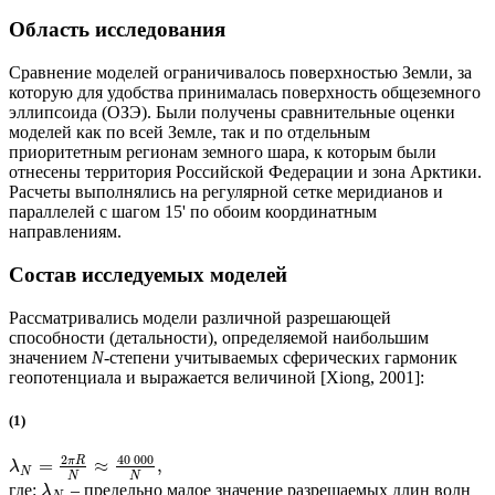
Область исследования
Сравнение моделей ограничивалось поверхностью Земли, за
которую для удобства принималась поверхность общеземного
эллипсоида (ОЗЭ). Были получены сравнительные оценки
моделей как по всей Земле, так и по отдельным
приоритетным регионам земного шара, к которым были
отнесены территория Российской Федерации и зона Арктики.
Расчеты выполнялись на регулярной сетке меридианов и
параллелей с шагом 15' по обоим координатным
направлениям.
Состав исследуемых моделей
Рассматривались модели различной разрешающей
способности (детальности), определяемой наибольшим
значением
N-
степени учитываемых сферических гармоник
геопотенциала и выражается величиной [Xiong, 2001]:
(1)
40
000
2
π
R
=
≈
,
λ
N
N
N
где:
– предельно малое значение разрешаемых длин волн
λ