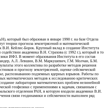
, который был образован в январе 1990 г. на базе Отдела
т теории прогноза землетрясений и математической
 В.И. Кейлис-Борок. Крупный вклад в создание Института
содействии академика В.Н. Страхова (с 1992 г.), который в то
зики ИФЗ. В момент образования Института в его состав
Ландер, А.Л. Левшин, В.М. Маркушевич, Г.М. Молчан, Б.М.
ультаты этого коллектива по разработке методов решения
стников и прогнозу землетрясений, оценке сейсмической
ке, распознаванию подземных ядерных взрывов. Работы по
ных математических методов к исследованию критических
о создание лаборатории математических проблем нелинейной
ческой геофизики с применениями к задачам, связанным с
альского отделения РАН, в которую входили академики В.И.
учения связи геодинамики и сейсмичности выполнен ряд