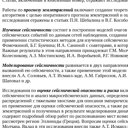
Статьи, включенные в юбилейный номер, отражают исследова
Работы по
прогнозу землетрясений
включают создание теорети
алгоритмов с целью оперативного прогноза землетрясений и оц
исследования отражены в статьях П.Н. Шебалина и В.Г. Кособо
Изучение сейсмичности
состоит в построении моделей очагов
сейсмических событий по данным сетей наблюдения, создании
применении статистических методов для изучения сейсмическ
Фомочкиной, Б.Г. Букчина; И.А. Саниной с соавторами, в кото
Важные результаты в этом направлении принадлежат Г.М. Молча
Колесникову, А.З. Мостинскому, И.А. Воробьевой, Р.Г. Новикову
Моделирование сейсмичности
развивается в двух направлени
вызванной ею сейсмичности, а также применение этой модели 
внесли А.А. Соловьев, А.Т. Исмаил-заде, А.М. Габриэлов, А.И
Шаповал и др.
Исследования по
оценке сейсмической опасности и риска
вклю
сейсмичности и анализ макросейсмических данных, определен
распределений с тяжелыми хвостами для описания эмпирически
их применение для оценки сейсмической опасности, а также р
землетрясений и полученных в результате моделирования дина
содержит подробный обзор работ по распознаванию мест возмо
рассмотрен регион Эллиниды (Греция).
Вопросам оценки сейсми
Молчана. Вклад в эти исследования внесли также А.Т. Исмаил-з