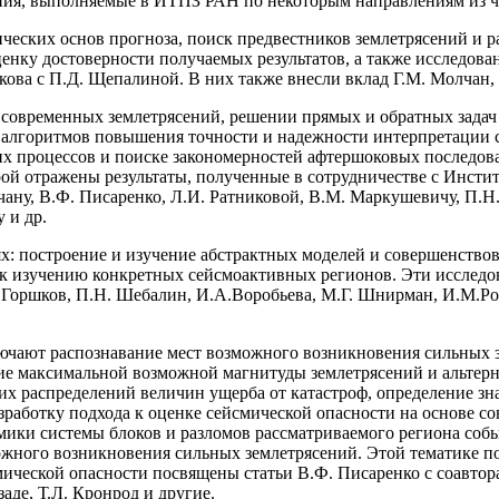
ния, выполняемые в ИТПЗ РАН по некоторым направлениям из ч
ческих основ прогноза, поиск предвестников землетрясений и р
енку достоверности получаемых результатов, а также исследова
кова с П.Д. Щепалиной. В них также внесли вклад Г.М. Молчан, 
 современных землетрясений, решении прямых и обратных задач
 алгоритмов повышения точности и надежности интерпретации 
их процессов и поиске закономерностей афтершоковых последов
рой отражены результаты, полученные в сотрудничестве с Инсти
ну, В.Ф. Писаренко, Л.И. Ратниковой, В.М. Маркушевичу, П.Н. 
 и др.
ях: построение и изучение абстрактных моделей и совершенство
к изучению конкретных сейсмоактивных регионов. Эти исследов
. Горшков, П.Н. Шебалин, И.А.Воробьева, М.Г. Шнирман, И.М.Рот
чают распознавание мест возможного возникновения сильных 
ие максимальной возможной магнитуды землетрясений и альтер
х распределений величин ущерба от катастроф, определение зн
азработку подхода к оценке сейсмической опасности на основе 
мики системы блоков и разломов рассматриваемого региона соб
жного возникновения сильных землетрясений. Этой тематике пос
ческой опасности посвящены статьи В.Ф. Писаренко с соавторам
аде, Т.Л. Кронрод и другие.