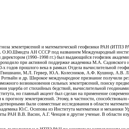
ноза землетрясений и математической геофизики РАН (ИТПЗ РАН)
м. О.Ю.Шмидта АН СССР под названием Международный институ
иректором (1990–1998 гг.) был выдающийся геофизик академик
проходило при активной поддержке академика М.А. Садовского и 
0-х годов прошлого века в рамках Отдела вычислительной геофи
. Гвишиани, М.Л. Гервер, Ю.А. Колесников, А.Ф. Кушнир, А.В. 
. Ротвайн и др. Широкое международное признание получили рез
зможного возникновения сильных землетрясений, поиску предве
ения ущерба от стихийных бедствий, вычислительной геодинами
титута, но главный акцент был сделан на применение современ
 к прогнозу землетрясений. Этому, в частности, способствовал
одотворными были совместные исследования в области математи
кадемика Ю.С. Осипова из Института математики и механики Ур
ы РАН В.В. Васин, А.Г. Ченцов и другие ученые. В области из