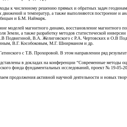
ходы к численному решению прямых и обратных задач геодинами
х движений и температур, а также выполняются построение и 
рубицын и Б.М. Наймарк.
ние моделей магнитного динамо, восстановление магнитного по
 Земли, а также разработку методов статистической инверсии 
О.В Подвигиной, В.А. Желиговского с Р.А. Чертовских и О.В П
ным, В.Г. Кособоковым, М.Г. Шнирманом и др.
атинского с Т.В. Прохоровой. В этом направлении ряд результат
едставлены в докладах на конференции “Современные методы оц
ского фонда фундаментальных исследований, проект № 19-05-20
лаем продолжения активной научной деятельности и новых твор