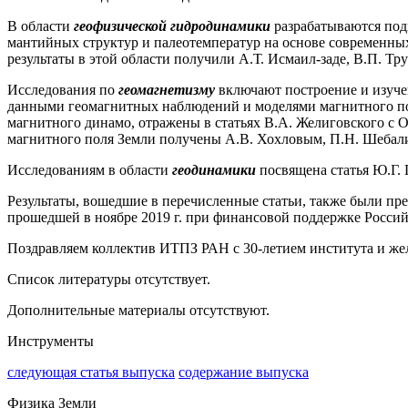
В области
геофизической гидродинамики
разрабатываются под
мантийных структур и палеотемператур на основе современны
результаты в этой области получили А.Т. Исмаил-заде, В.П. Т
Исследования по
геомагнетизму
включают построение и изуче
данными геомагнитных наблюдений и моделями магнитного поля
магнитного динамо, отражены в статьях В.А. Желиговского с 
магнитного поля Земли получены А.В. Хохловым, П.Н. Шебали
Исследованиям в области
геодинамики
посвящена статья Ю.Г. Г
Результаты, вошедшие в перечисленные статьи, также были пр
прошедшей в ноябре 2019 г. при финансовой поддержке Россий
Поздравляем коллектив ИТПЗ РАН с 30-летием института и же
Список литературы отсутствует.
Дополнительные материалы отсутствуют.
Инструменты
следующая статья выпуска
содержание выпуска
Физика Земли