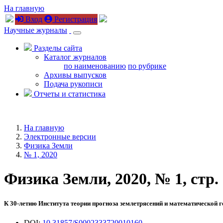
На главную
Вход
Регистрация
Научные журналы
Разделы сайта
Каталог журналов
по наименованию
по рубрике
Архивы выпусков
Подача рукописи
Отчеты и статистика
На главную
Электронные версии
Физика Земли
№ 1, 2020
Физика Земли, 2020, № 1, стр. 
К 30-летию Института теории прогноза землетрясений и математической 
DOI:
10.31857/S0002333720010160