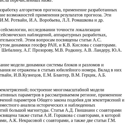
исла перечисленных ниже.
азработку алгоритмов прогноза, применение разработанных
ние возможностей применения результатов прогноза. Эти
И.М. Ротвайн, И.А. Воробьева, Л.Л. Ромашкова и др.
 сейсмологии, исследовании точности локализации
сейсмических наблюдений, аппаратурных разработках,
ательностей. Этим вопросам посвящены статьи А.С.
тутом динамики геосфер РАН, и К.В. Кислова с соавторами.
Шебалину, А.Г. Прозорову, М.В. Родкину, А.В. Ландеру, Ю.А.
вание модели динамики системы блоков и разломов и
ания не отражены в статьях юбилейного номера. Вклад в них
вайн, И.В.Кузнецов, Е.М. Блантер, В.М. Герцик, А.Б.
землетрясений; построение многомасштабной модели
нативных параметров в рассматриваемом регионе, применение
ачений параметров Общего закона подобия для землетрясений и
совместного анализа исторических и наблюденных
ытий большой магнитуды. Статья А.Д. Гвишиани с соавторами
вящена также статья А.И. Горшкова с соавторами, в которой
и, А.К. Некрасовой с соавторами, а также две статьи Г.М.