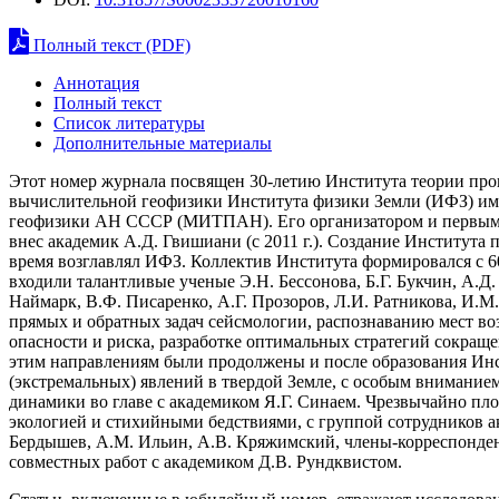
Полный текст (PDF)
Аннотация
Полный текст
Список литературы
Дополнительные материалы
Этот номер журнала посвящен 30-летию Института теории прог
вычислительной геофизики Института физики Земли (ИФЗ) и
геофизики АН СССР (МИТПАН). Его организатором и первым д
внес академик А.Д. Гвишиани (с 2011 г.). Создание Института 
время возглавлял ИФЗ. Коллектив Института формировался с 6
входили талантливые ученые Э.Н. Бессонова, Б.Г. Букчин, А.Д
Наймарк, В.Ф. Писаренко, А.Г. Прозоров, Л.И. Ратникова, И.М
прямых и обратных задач сейсмологии, распознаванию мест во
опасности и риска, разработке оптимальных стратегий сокращ
этим направлениям были продолжены и после образования Инс
(экстремальных) явлений в твердой Земле, с особым вниманием
динамики во главе с академиком Я.Г. Синаем. Чрезвычайно пл
экологией и стихийными бедствиями, с группой сотрудников а
Бердышев, А.М. Ильин, А.В. Кряжимский, члены-корреспондент
совместных работ с академиком Д.В. Рундквистом.