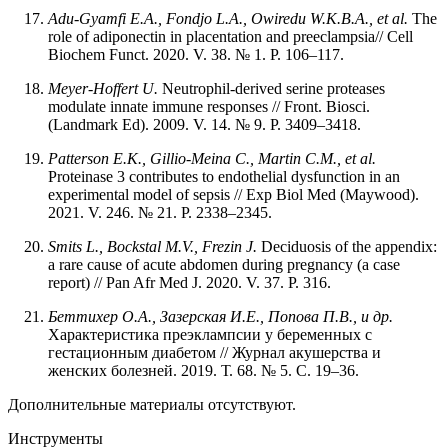
Adu-Gyamfi E.A., Fondjo L.A., Owiredu W.K.B.A., et al.
The
role of adiponectin in placentation and preeclampsia// Cell
Biochem Funct. 2020. V. 38. № 1. P. 106–117.
Meyer-Hoffert U.
Neutrophil-derived serine proteases
modulate innate immune responses // Front. Biosci.
(Landmark Ed). 2009. V. 14. № 9. P. 3409–3418.
Patterson E.K., Gillio-Meina C., Martin C.M., et al.
Proteinase 3 contributes to endothelial dysfunction in an
experimental model of sepsis // Exp Biol Med (Maywood).
2021. V. 246. № 21. P. 2338–2345.
Smits L., Bockstal M.V., Frezin J.
Deciduosis of the appendix:
a rare cause of acute abdomen during pregnancy (a case
report) // Pan Afr Med J. 2020. V. 37. P. 316.
Беттихер О.А., Зазерская И.Е., Попова П.В., и др.
Характеристика преэклампсии у беременных с
гестационным диабетом // Журнал акушерства и
женских болезней. 2019. Т. 68. № 5. С. 19–36.
Дополнительные материалы отсутствуют.
Инструменты