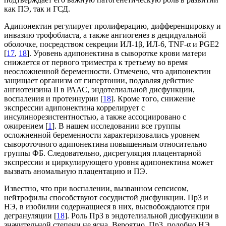
как ПЭ, так и ГСД.
Адипонектин регулирует пролиферацию, дифференцировку и
инвазию трофобласта, а также ангиогенез в децидуальной
оболочке, посредством секреции ИЛ-1β, ИЛ-6, TNF-α и PGE2
[
17
,
18
]. Уровень адипонектина в сыворотке крови матери
снижается от первого триместра к третьему во время
неосложненной беременности. Отмечено, что адипонектин
защищает организм от гипертонии, подавляя действие
ангиотензина II в РААС, эндотелиальной дисфункции,
воспаления и протеинурии [
18
]. Кроме того, снижение
экспрессии адипонектина коррелирует с
инсулинорезистентностью, а также ассоциировано с
ожирением [
1
]. В нашем исследовании все группы
осложненной беременности характеризовались уровнем
сывороточного адипонектина повышенным относительно
группы ФБ. Следовательно, дисрегуляция плацентарной
экспрессии и циркулирующего уровня адипонектина может
вызвать аномальную плацентацию и ПЭ.
Известно, что при воспалении, вызванном сепсисом,
нейтрофилы способствуют сосудистой дисфункции. Пр3 и
НЭ, в изобилии содержащиеся в них, высвобождаются при
дегрануляции [
18
]. Роль Пр3 в эндотелиальной дисфункции в
значительной степени не ясна. Вероятно, Пр3, подобно НЭ,