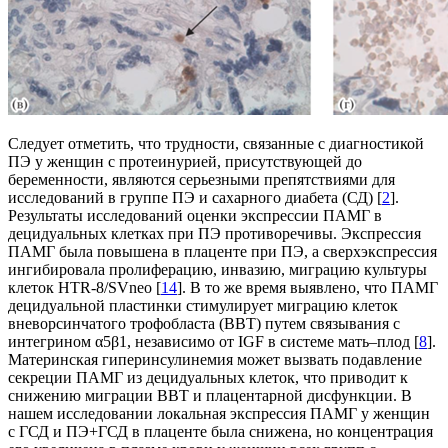
Следует отметить, что трудности, связанные с диагностикой
ПЭ у женщин с протеинурией, присутствующей до
беременности, являются серьезными препятствиями для
исследований в группе ПЭ и сахарного диабета (СД) [
2
].
Результаты исследований оценки экспрессии ПАМГ в
децидуальных клетках при ПЭ противоречивы. Экспрессия
ПАМГ была повышена в плаценте при ПЭ, а сверхэкспрессия
ингибировала пролиферацию, инвазию, миграцию культуры
клеток HTR-8/SVneo [
14
]. В то же время выявлено, что ПАМГ
децидуальной пластинки стимулирует миграцию клеток
вневорсинчатого трофобласта (ВВТ) путем связывания с
интегрином α5β1, независимо от IGF в системе мать–плод [
8
].
Материнская гиперинсулинемия может вызвать подавление
секреции ПАМГ из децидуальных клеток, что приводит к
снижению миграции ВВТ и плацентарной дисфункции. В
нашем исследовании локальная экспрессия ПАМГ у женщин
с ГСД и ПЭ+ГСД в плаценте была снижена, но концентрация