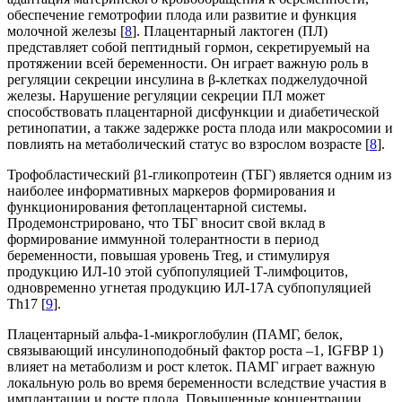
обеспечение гемотрофии плода или развитие и функция
молочной железы [
8
]. Плацентарный лактоген (ПЛ)
представляет собой пептидный гормон, секретируемый на
протяжении всей беременности. Он играет важную роль в
регуляции секреции инсулина в β-клетках поджелудочной
железы. Нарушение регуляции секреции ПЛ может
способствовать плацентарной дисфункции и диабетической
ретинопатии, а также задержке роста плода или макросомии и
повлиять на метаболический статус во взрослом возрасте [
8
].
Трофобластический β1-гликопротеин (ТБГ) является одним из
наиболее информативных маркеров формирования и
функционирования фетоплацентарной системы.
Продемонстрировано, что ТБГ вносит свой вклад в
формирование иммунной толерантности в период
беременности, повышая уровень Treg, и стимулируя
продукцию ИЛ-10 этой субпопуляцией Т-лимфоцитов,
одновременно угнетая продукцию ИЛ-17A субпопуляцией
Th17 [
9
].
Плацентарный альфа-1-микроглобулин (ПАМГ, белок,
связывающий инсулиноподобный фактор роста –1, IGFBP 1)
влияет на метаболизм и рост клеток. ПАМГ играет важную
локальную роль во время беременности вследствие участия в
имплантации и росте плода. Повышенные концентрации