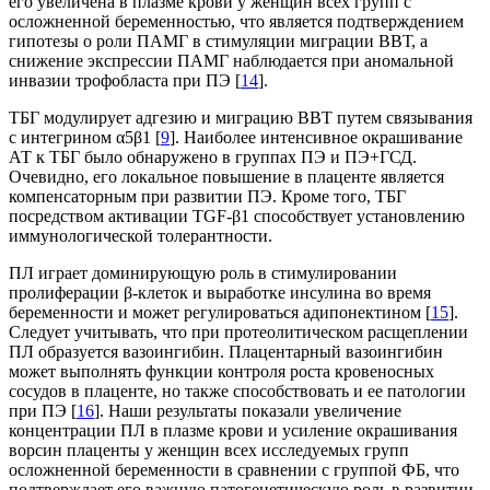
его увеличена в плазме крови у женщин всех групп с
осложненной беременностью, что является подтверждением
гипотезы о роли ПАМГ в стимуляции миграции ВВТ, а
снижение экспрессии ПАМГ наблюдается при аномальной
инвазии трофобласта при ПЭ [
14
].
ТБГ модулирует адгезию и миграцию ВВТ путем связывания
с интегрином α5β1 [
9
]. Наиболее интенсивное окрашивание
АТ к ТБГ было обнаружено в группах ПЭ и ПЭ+ГСД.
Очевидно, его локальное повышение в плаценте является
компенсаторным при развитии ПЭ. Кроме того, ТБГ
посредством активации TGF-β1 способствует установлению
иммунологической толерантности.
ПЛ играет доминирующую роль в стимулировании
пролиферации β-клеток и выработке инсулина во время
беременности и может регулироваться адипонектином [
15
].
Следует учитывать, что при протеолитическом расщеплении
ПЛ образуется вазоингибин. Плацентарный вазоингибин
может выполнять функции контроля роста кровеносных
сосудов в плаценте, но также способствовать и ее патологии
при ПЭ [
16
]. Наши результаты показали увеличение
концентрации ПЛ в плазме крови и усиление окрашивания
ворсин плаценты у женщин всех исследуемых групп
осложненной беременности в сравнении с группой ФБ, что
подтверждает его важную патогенетическую роль в развитии