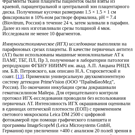
Фрагменты ткани плаценты пациенток были взяты из
краевой, парацентральной и центральной зон плацентарного
диска. Полученные кусочки размерами 1.5 × 1.5 × 1 см
фиксировали в 10%-ном растворе формалина, рН = 7.4
(Biovitrum, Россия) в течение 24 ч, затем заливали в парафин.
Далее из них изготавливали срезы толщиной 4 мкм.
Исследовали не менее 10 фрагментов.
Иммуногистохимическое (ИГХ) исследование
выполняли на
парафиновых срезах плаценты. В качестве первичных антител
(АТ) были использованы мышиные моноклональные АТ к
ПАМГ, ТБГ, ПЛ, Пр 3, полученные в лаборатории патологии
репродукции ФГБНУ НИИМЧ им. акад. А.П. Авцына РНЦХ
им. Б.В. Петровского, как описано Н.А. Старосветской и
соавт. [
13
]. Применяли универсальную двухкомпонентную
систему детекции PrimeVision (ООО “ПраймБиоМед”,
Россия). По окончании инкубации срезы докрашивали
гематоксилином Майера. Для отрицательного контроля
протокол ИГХ-исследования проводили без использования
первичных АТ. Интенсивность ИГХ окрашивания оценивали
в единицах оптической плотности (ЕОП) с применением
светового микроскопа Leica DM 2500 с цифровой
фотокамерой при помощи графического планшета и
программы ImageScopeM (Leica Microsystems GmbH,
Германия) при увеличении ×400 с анализом 20 полей зрения в