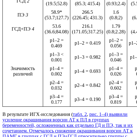
ГСД
2
(19.5;52.8)
(85.3; 415.4)
(0.93;2.4)
(5.
58.9*
266.5
1.6
ПЭ
3
(53.7;127.7)
(226.45; 431.3)
(0.8;2)
(6
53.6
216.1
1.79
ГСД+ПЭ
4
(36.6;84.08)
(171.05;317.25)
(0.8;2.28)
(4.
p1–2 =
p1–2 =
p1–2 = 0.419
p1–
0.469
0.056
p1–3 <
p1–3 =
p1–3 = 0.982
p1–
0.001
0.046
Значимость
p1–4 =
p1–4 =
p
p1–4 = 0.693
различий
0.002
0.026
p2–4 =
p2–4 =
p
p2–4 = 0.842
0.032
0.602
p3–4 =
p3–4 =
p
p3–4 = 0.190
0.177
0.819
В результате ИГХ-исследования (
табл. 2
,
рис. 1–4
) выявили
усиление окрашивания ворсин АТ к ПЛ в группах
беременностей, осложненных как отдельно ГД и ПЭ, так и их
сочетанием. Отмечалось снижение окрашивания ворсин АТ к
ПАМГ в группах с ГСД и ПЭ+ГСД относительно группы с