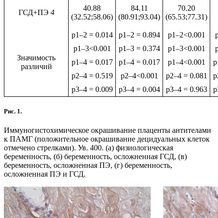
40.88
84.11
70.20
ГСД+ПЭ
4
(32.52;58.06)
(80.91;93.04)
(65.53;77.31)
p1–2 = 0.014
p1–2 = 0.894
p1–2<0.001
p1–3<0.001
p1–3 = 0.374
p1–3<0.001
Значимость
p1–4 = 0.017
p1–4 = 0.017
p1–4<0.001
p
различий
p2–4 = 0.519
p2–4<0.001
p2–4 = 0.081
p
p3–4 = 0.009
p3–4 = 0.004
p3–4 = 0.963
p
Рис. 1.
Иммуногистохимическое окрашивание плаценты антителами
к ПАМГ (положительное окрашивание децидуальных клеток
отмечено стрелками). Ув. 400. (а) физиологическая
беременность, (б) беременность, осложненная ГСД, (в)
беременность, осложненная ПЭ, (г) беременность,
осложненная ПЭ и ГСД.