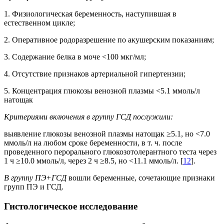
1. Физиологическая беременность, наступившая в
естественном цикле;
2. Оперативное родоразрешение по акушерским показаниям;
3. Содержание белка в моче <100 мкг/мл;
4. Отсутствие признаков артериальной гипертензии;
5. Концентрация глюкозы венозной плазмы <5.1 ммоль/л
натощак
Критериями включения в группу ГСД послужили:
выявление глюкозы венозной плазмы натощак ≥5.1, но <7.0
ммоль/л на любом сроке беременности, в т. ч. после
проведенного перорального глюкозотолерантного теста через
1 ч ≥10.0 ммоль/л, через 2 ч ≥8.5, но <11.1 ммоль/л. [
12
].
В группу ПЭ+ГСД
вошли беременные, сочетающие признаки
групп ПЭ и ГСД.
Гистологическое исследование