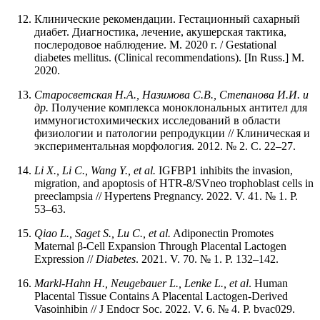
Клинические рекомендации. Гестационный сахарный
диабет. Диагностика, лечение, акушерская тактика,
послеродовое наблюдение. М. 2020 г. / Gestational
diabetes mellitus. (Clinical recommendations). [In Russ.] M.
2020.
Старосветская Н.А., Назимова С.В., Степанова И.И.
и
др.
Получение комплекса моноклональных антител для
иммуногистохимических исследований в области
физиологии и патологии репродукции // Клиническая и
экспериментальная морфология. 2012. № 2. С. 22–27.
Li X., Li C., Wang Y., et al.
IGFBP1 inhibits the invasion,
migration, and apoptosis of HTR-8/SVneo trophoblast cells in
preeclampsia // Hypertens Pregnancy. 2022. V. 41. № 1. P.
53–63.
Qiao L., Saget S., Lu C., et al.
Adiponectin Promotes
Maternal β-Cell Expansion Through Placental Lactogen
Expression //
Diabetes
. 2021. V. 70. № 1. P. 132–142.
Markl-Hahn
H.,
Neugebauer
L.,
Lenke
L.,
et al
. Human
Placental Tissue Contains A Placental Lactogen-Derived
Vasoinhibin // J Endocr Soc. 2022. V. 6. № 4. P. bvac029.