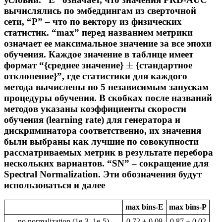
вычислялись по эмбеддингам из сверточной
сети, “P” – что по вектору из физических
статистик. “max” перед названием метрики
означает ее максимальное значение за все эпохи
обучения. Каждое значение в таблице имеет
±
формат “{среднее значение}
{стандартное
отклонение}”, где статистики для каждого
метода вычислены по 5 независимым запускам
процедуры обучения. В скобках после названий
методов указаны коэффициенты скорости
обучения (learning rate) для генератора и
дискриминатора соответственно, их значения
были выбраны как лучшие по совокупности
рассматриваемых метрик в результате перебора
нескольких вариантов. “SN” – сокращение для
Spectral Normalization. Эти обозначения будут
использоваться и далее
max bins-E
max bins-P
no normalization (1e-3, 1e-5)
0.72 ± 0.09
0.87 ± 0.02