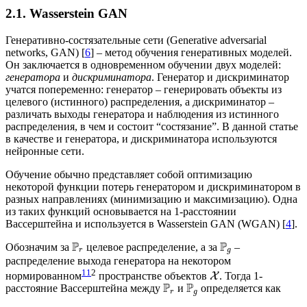
2.1. Wasserstein GAN
Генеративно-состязательные сети (Generative adversarial
networks, GAN) [
6
] – метод обучения генеративных моделей.
Он заключается в одновременном обучении двух моделей:
генератора
и
дискриминатора
. Генератор и дискриминатор
учатся попеременно: генератор – генерировать объекты из
целевого (истинного) распределения, а дискриминатор –
различать выходы генератора и наблюдения из истинного
распределения, в чем и состоит “состязание”. В данной статье
в качестве и генератора, и дискриминатора используются
нейронные сети.
Обучение обычно представляет собой оптимизацию
некоторой функции потерь генератором и дискриминатором в
разных направлениях (минимизацию и максимизацию). Одна
из таких функций основывается на 1-расстоянии
Вассерштейна и используется в Wasserstein GAN (WGAN) [
4
].
P
P
Обозначим за
целевое распределение, а за
–
r
g
распределение выхода генератора на некотором
1
1
2
нормированном
пространстве объектов
. Тогда 1-
X
P
P
расстояние Вассерштейна между
и
определяется как
r
g