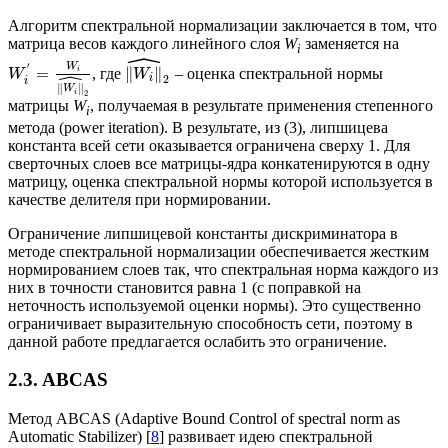
Алгоритм спектральной нормализации заключается в том, что
матрица весов каждого линейного слоя
W
заменяется на
i
ˆ
′
W
=
∥
∥
, где
– оценка спектральной нормы
i
ˆ
W
W
i
2
i
∥
∥
W
2
i
матрицы
W
, получаемая в результате применения степенного
i
метода (power iteration). В результате, из (3), липшицева
константа всей сети оказывается ограничена сверху 1. Для
сверточных слоев все матрицы-ядра конкатенируются в одну
матрицу, оценка спектральной нормы которой используется в
качестве делителя при нормировании.
Ограничение липшицевой константы дискриминатора в
методе спектральной нормализации обеспечивается жестким
нормированием слоев так, что спектральная норма каждого из
них в точности становится равна 1 (с поправкой на
неточность используемой оценки нормы). Это существенно
ограничивает выразительную способность сети, поэтому в
данной работе предлагается ослабить это ограничение.
2.3. ABCAS
Метод ABCAS (Adaptive Bound Control of spectral norm as
Automatic Stabilizer) [
8
] развивает идею спектральной