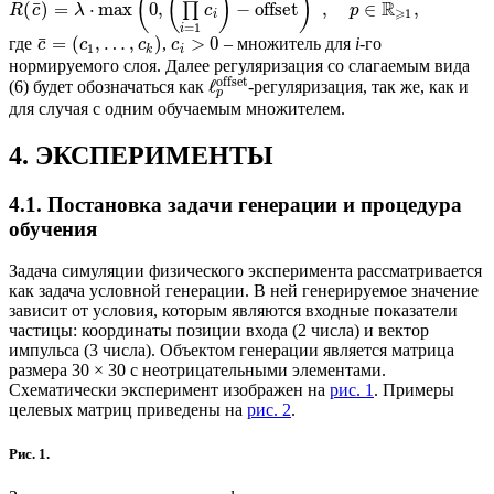
(
(
)
)
R
¯
(
)
=
⋅
max
0
,
−
offset
,
∈
,
∏
R
c
λ
c
p
⩾
1
i
=
1
i
¯
=
(
,
…
,
)
>
0
где
,
– множитель для
i
-го
c
c
c
c
1
k
i
нормируемого слоя. Далее регуляризация со слагаемым вида
offset
ℓ
(6) будет обозначаться как
-регуляризация, так же, как и
p
для случая с одним обучаемым множителем.
4. ЭКСПЕРИМЕНТЫ
4.1. Постановка задачи генерации и процедура
обучения
Задача симуляции физического эксперимента рассматривается
как задача условной генерации. В ней генерируемое значение
зависит от условия, которым являются входные показатели
частицы: координаты позиции входа (2 числа) и вектор
импульса (3 числа). Объектом генерации является матрица
размера 30 × 30 с неотрицательными элементами.
Схематически эксперимент изображен на
рис. 1
. Примеры
целевых матриц приведены на
рис. 2
.
Рис. 1.