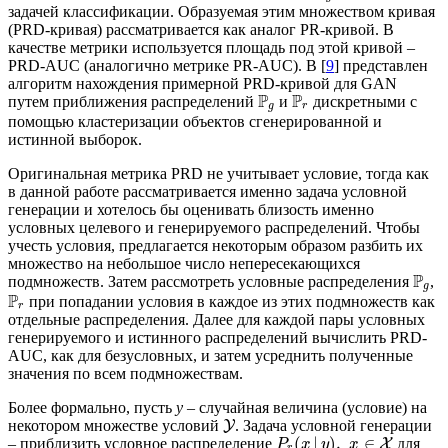
задачей классификации. Образуемая этим множеством кривая
(PRD-кривая) рассматривается как аналог PR-кривой. В
качестве метрики используется площадь под этой кривой –
PRD-AUC (аналогично метрике PR-AUC). В [
9
] представлен
алгоритм нахождения примерной PRD-кривой для GAN
P
P
путем приближения распределений
и
дискретными с
g
r
помощью кластеризации объектов сгенерированной и
истинной выборок.
Оригинальная метрика PRD не учитывает условие, тогда как
в данной работе рассматривается именно задача условной
генерации и хотелось бы оценивать близость именно
условных целевого и генерируемого распределений. Чтобы
учесть условия, предлагается некоторым образом разбить их
множество на небольшое число непересекающихся
P
подмножеств. Затем рассмотреть условные распределения
,
g
P
при попадании условия в каждое из этих подмножеств как
r
отдельные распределения. Далее для каждой пары условных
генерируемого и истинного распределений вычислить PRD-
AUC, как для безусловных, и затем усреднить полученные
значения по всем подмножествам.
Более формально, пусть
y
– случайная величина (условие) на
некотором множестве условий
. Задача условной генерации
Y
(
|
)
,
∈
– приблизить условное распределение
для
X
P
x
y
x