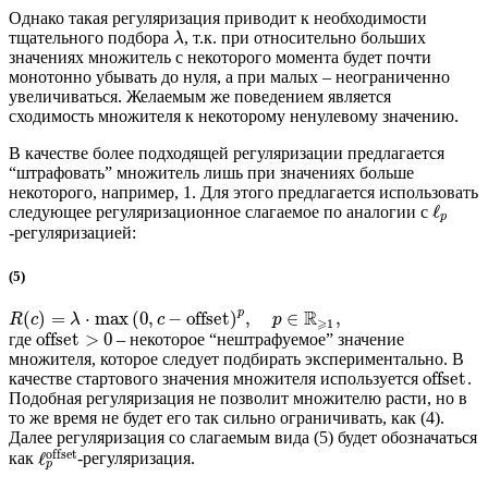
Однако такая регуляризация приводит к необходимости
тщательного подбора
, т.к. при относительно больших
λ
значениях множитель с некоторого момента будет почти
монотонно убывать до нуля, а при малых – неограниченно
увеличиваться. Желаемым же поведением является
сходимость множителя к некоторому ненулевому значению.
В качестве более подходящей регуляризации предлагается
“штрафовать” множитель лишь при значениях больше
некоторого, например, 1. Для этого предлагается использовать
ℓ
следующее регуляризационное слагаемое по аналогии с
p
-регуляризацией:
(5)
p
R
(
)
=
⋅
max
(
0
,
−
offset
)
,
∈
,
R
c
λ
c
p
⩾
1
offset
>
0
где
– некоторое “нештрафуемое” значение
множителя, которое следует подбирать экспериментально. В
offset
качестве стартового значения множителя используется
.
Подобная регуляризация не позволит множителю расти, но в
то же время не будет его так сильно ограничивать, как (4).
Далее регуляризация со слагаемым вида (5) будет обозначаться
offset
ℓ
как
-регуляризация.
p