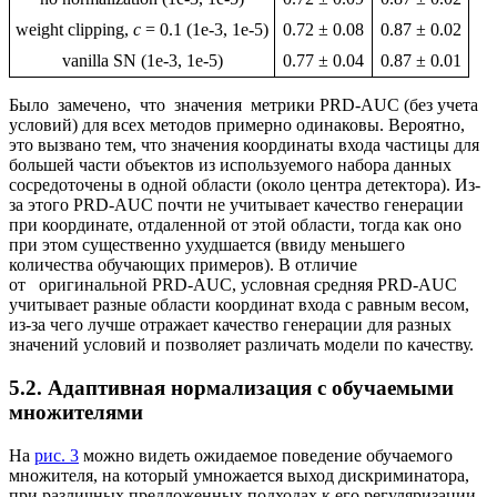
weight clipping,
c
= 0.1 (1e-3, 1e-5)
0.72 ± 0.08
0.87 ± 0.02
vanilla SN (1e-3, 1e-5)
0.77 ± 0.04
0.87 ± 0.01
Было замечено, что значения метрики PRD-AUC (без учета
условий) для всех методов примерно одинаковы. Вероятно,
это вызвано тем, что значения координаты входа частицы для
большей части объектов из используемого набора данных
сосредоточены в одной области (около центра детектора). Из-
за этого PRD-AUC почти не учитывает качество генерации
при координате, отдаленной от этой области, тогда как оно
при этом существенно ухудшается (ввиду меньшего
количества обучающих примеров). В отличие
от оригинальной PRD-AUC, условная средняя PRD-AUC
учитывает разные области координат входа с равным весом,
из-за чего лучше отражает качество генерации для разных
значений условий и позволяет различать модели по качеству.
5.2. Адаптивная нормализация с обучаемыми
множителями
На
рис. 3
можно видеть ожидаемое поведение обучаемого
множителя, на который умножается выход дискриминатора,
при различных предложенных подходах к его регуляризации.