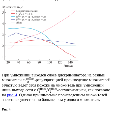
При умножении выходов слоев дискриминатора на разные
offset
ℓ
множители с
-регуляризацией произведение множителей
2
зачастую ведет себя похоже на множитель при умножении
offset
offset
ℓ
/
ℓ
лишь выхода сети с
-регуляризацией, как показано
1
2
на
рис. 4
. Однако принимаемые произведением множителей
значения существенно больше, чем у одного множителя.
Рис. 4.