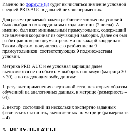
Именно по
формуле (8)
будет вычисляться значение условной
средней PRD-AUC в дальнейших экспериментах.
Для рассматриваемой задачи разбиение множества условий
было выбрано по координатам входа частицы (2 числа). А
именно, был взят минимальный прямоугольник, содержащий
все значения координат из обучающей выборки. Далее он был
разбит равномерно двумя отрезками по каждой координате.
Таким образом, получилось его разбиение на 9
прямоугольников, соответствующих 9 подмножествам
условий.
Метрика PRD-AUC и ее условная вариация далее
вычисляются не по объектам выборок напрямую (матрица 30
× 30), а по следующим эмбеддингам:
1. результат применения сверточной сети, некоторым образом
обученной на аналогичных данных, к матрице (размерность –
64);
2. вектор, состоящий из нескольких экспертно заданных
физических статистик, вычисленных по матрице (размерность
– 4).
5. РЕЗУЛЬТАТЫ