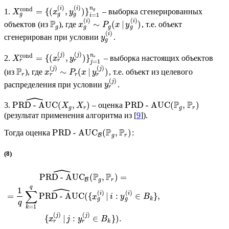
(
)
(
)
n
i
i
cond
=
{
(
,
)
}
1.
– выборка сгенерированных
g
X
x
y
g
g
g
=
1
i
(
)
(
)
i
i
P
∼
(
|
)
объектов (из
), где
, т.е. объект
x
P
x
y
g
g
g
g
(
)
i
сгенерирован при условии
.
y
g
(
)
(
)
j
j
cond
n
=
{
(
,
)
}
2.
– выборка настоящих объектов
X
x
y
r
r
r
r
=
1
j
(
)
(
)
j
j
P
∼
(
|
)
(из
), где
, т.е. объект из целевого
x
P
x
y
r
r
r
r
(
)
j
распределения при условии
.
y
r
ˆ
P
P
PRD - AUC
(
,
)
PRD - AUC
(
,
)
3.
– оценка
X
X
g
r
g
r
(результат применения алгоритма из [
9
]).
P
P
PRD - AU
C
(
,
)
Тогда оценка
:
g
r
B
(8)
ˆ
P
P
PRD - AUC
(
,
)
=
g
r
B
ˆ
q
1
∑
(
)
(
)
i
i
=
PRD - AUC
(
{
|
:
∈
}
,
x
i
y
B
g
g
k
q
=
1
k
(
)
(
)
j
j
{
|
:
∈
}
)
.
x
j
y
B
r
r
k