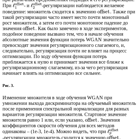
offset
offset
ℓ
ℓ
При
- и
-регуляризации наблюдается желаемое
1
2
offset
поведение: множитель сходится к значению
. Также при
такой регуляризации часто имеет место почти монотонный
рост множителя, а затем его почти монотонное падение до
offset
значения
. Как было замечено в ходе экспериментов,
подобное поведение вызвано тем, что в начале обучения
абсолютные значения функции потерь WGAN значительно
превосходят значения регуляризационного слагаемого, и,
следовательно, регуляризация почти не влияет на процесс
оптимизации. По ходу обучения функция потерь
приближается к нулю и принимает значения все ближе к
регуляризационному слагаемому, из-за чего регуляризация
начинает влиять на оптимизацию все сильнее.
Рис. 3.
Изменение множителя в ходе обучения WGAN при
умножении выхода дискриминатора на обучаемый множитель
после применения спектральной нормализации для разных
вариантов регуляризации множителя. Стартовое значение
offset
множителя равно 1 или, если указано,
. Значения
коэффициентов скорости обучения для всех методов
offset
ℓ
одинаковы – (1e-3, 1e-4). Можно видеть, что при
p
offset
-регуляризации множитель сходится к значению
.