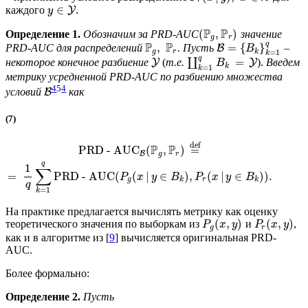
r
∈
каждого
.
Y
y
P
P
(
,
)
Определение 1.
Обозначим за PRD-AUC
значение
g
r
q
P
P
,
=
{
}
PRD-AUC для распределений
. Пусть
–
B
B
g
r
k
=
1
k
q
=
некоторое конечное разбиение
(
т.е.
∐
).
Введем
Y
Y
B
k
=
1
k
метрику усредненной PRD-AUC по разбиению множества
4
5
4
условий
как
B
(7)
def
P
P
PRD - AU
C
(
,
)
=
g
r
B
q
1
∑
=
PRD - AUC
(
(
|
∈
)
,
(
|
∈
)
)
.
P
x
y
B
P
x
y
B
g
k
r
k
q
=
1
k
На практике предлагается вычислять метрику как оценку
(
,
)
(
,
)
теоретического значения по выборкам из
и
,
P
x
y
P
x
y
g
r
как и в алгоритме из [
9
] вычисляется оригинальная PRD-
AUC.
Более формально:
Определение 2.
Пусть