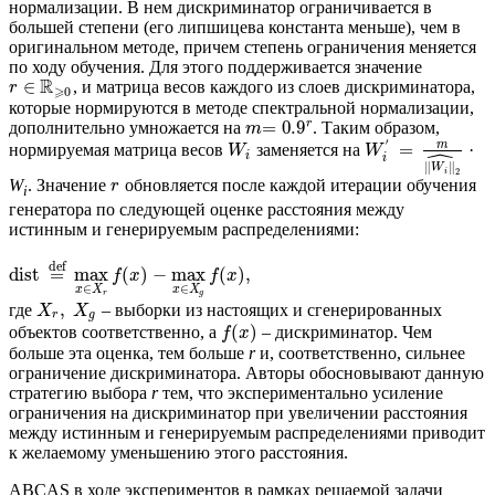
нормализации. В нем дискриминатор ограничивается в
большей степени (его липшицева константа меньше), чем в
оригинальном методе, причем степень ограничения меняется
по ходу обучения. Для этого поддерживается значение
R
∈
, и матрица весов каждого из слоев дискриминатора,
r
⩾
0
которые нормируются в методе спектральной нормализации,
r
=
0.9
дополнительно умножается на
. Таким образом,
m
′
m
=
нормируемая матрица весов
заменяется на
·
ˆ
W
W
i
i
∥
∥
W
2
i
W
. Значение
обновляется после каждой итерации обучения
r
i
генератора по следующей оценке расстояния между
истинным и генерируемым распределениями:
def
dist
=
max
(
)
−
max
(
)
,
f
x
f
x
∈
∈
x
X
x
X
r
g
,
где
– выборки из настоящих и сгенерированных
X
X
r
g
(
)
объектов соответственно, а
– дискриминатор. Чем
f
x
больше эта оценка, тем больше
r
и, соответственно, сильнее
ограничение дискриминатора. Авторы обосновывают данную
стратегию выбора
r
тем, что экспериментально усиление
ограничения на дискриминатор при увеличении расстояния
между истинным и генерируемым распределениями приводит
к желаемому уменьшению этого расстояния.
ABCAS в ходе экспериментов в рамках решаемой задачи