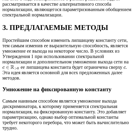
рассматривается в качестве альтернативного способа
нормализации, являющегося параметризованным обобщением
спектральной нормализации.
3. ПРЕДЛАГАЕМЫЕ МЕТОДЫ
Простейшим способом изменить липшицеву константу сети,
тем самым изменив ее выразительную способность, является
умножение ее выхода на некоторое число. В условиях из
Утверждения 1 при использовании спектральной
нормализации и дополнительном умножении выхода сети на
R
∈
ее липшицева константа будет ограничена сверху
.
c
c
>
0
Эта идея является основной для всех предложенных далее
методов.
Умножение на фиксированную константу
Самым наивным способом является умножение выхода
дискриминатора, к которому применяется спектральная
нормализация, на фиксированную константу. Это добавляет
параметризацию, однако выбор оптимальной константы
требует некоторого перебора, что может быть вычислительно
трудно.