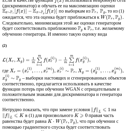
(
)
Если в качестве функции
использовать нейронную сеть
f
x
(дискриминатор) и обучать ее на максимизацию оценки
E
E
P
P
[
(
)
]
−
[
(
)
]
,
по выборкам из
, то из (1)
f
x
f
x
P
P
∼
∼
x
x
r
g
r
g
P
P
(
,
)
ожидается, что эта оценка будет приближаться к
.
W
r
g
Следовательно, минимизация этой же оценки генератором
P
P
будет соответствовать приближению
к
, т.е. желаемому
g
r
обучению генератора. И именно такую оценку вида
(2)
m
m
(
)
(
)
1
1
i
i
(
,
)
=
(
)
−
(
)
,
∑
∑
L
X
X
f
x
f
x
r
g
r
g
m
m
=
1
=
1
i
i
(
1
)
(
)
(
)
(
1
)
(
)
m
i
m
P
=
(
,
…
,
)
∼
=
(
,
…
,
)
где
,
,
,
X
x
x
x
X
x
x
r
r
r
g
g
r
r
g
(
)
i
P
∼
– выборки настоящих и сгенерированных объектов
x
g
g
соответственно, предлагается использовать в качестве
функции потерь при обучении WGAN с отрицательным и
положительным знаками для дискриминатора и генератора
соответственно.
⩽
∥
∥
1
Нетрудно показать, что при замене условия
на
f
L
⩽
⩾
∥
∥
0
в (1) для произвольного
правая часть
f
K
K
L
P
P
⋅
(
,
)
равенства будет равна
, что при обучении с
K
W
r
g
помощью градиентного спуска будет соответствовать