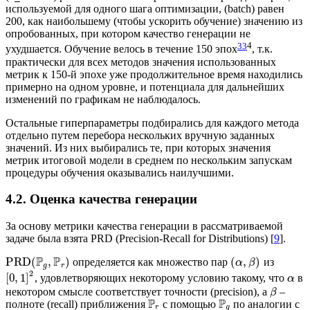
используемой для одного шага оптимизации, (batch) равен
200, как наибольшему (чтобы ускорить обучение) значению из
опробованных, при котором качество генерации не
3
3
4
ухудшается. Обучение велось в течение 150 эпох
, т.к.
практически для всех методов значения использованных
метрик к 150-й эпохе уже продолжительное время находились
примерно на одном уровне, и потенциала для дальнейших
изменений по графикам не наблюдалось.
Остальные гиперпараметры подбирались для каждого метода
отдельно путем перебора нескольких вручную заданных
значений. Из них выбирались те, при которых значения
метрик итоговой модели в среднем по нескольким запускам
процедуры обучения оказывались наилучшими.
4.2. Оценка качества генерации
За основу метрики качества генерации в рассматриваемой
задаче была взята PRD (Precision-Recall for Distributions) [
9
].
P
P
PRD
(
,
)
(
,
)
определяется как множество пар
из
α
β
g
r
2
[
0
,
1
]
, удовлетворяющих некоторому условию такому, что
в
α
некотором смысле соответствует точности (precision), а
–
β
P
P
полноте (recall) приближения
с помощью
по аналогии с
r
g