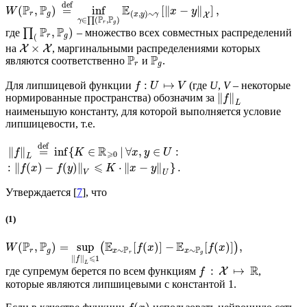
def
P
P
E
(
,
)
=
inf
[
∥
−
∥
]
,
W
x
y
(
,
)
∼
r
g
x
y
γ
X
P
P
∈
(
,
)
∏
γ
r
g
P
P
,
)
где
∏
– множество всех совместных распределений
r
g
(
×
на
, маргинальными распределениями которых
X
X
P
P
являются соответственно
и
.
r
g
:
↦
Для липшицевой функции
(где
U
,
V
– некоторые
f
U
V
∥
∥
нормированные пространства) обозначим за
f
L
наименьшую константу, для которой выполняется условие
липшицевости, т.е.
def
R
∥
∥
=
inf
{
∈
|
∀
,
∈
:
f
K
x
y
U
⩾
0
L
⩽
:
∥
(
)
−
(
)
∥
⋅
∥
−
∥
}
.
f
x
f
y
K
x
y
V
U
Утверждается [
7
], что
(1)
P
P
E
E
(
,
)
=
sup
[
(
)
]
−
[
(
)
]
,
(
)
W
f
x
f
x
P
P
∼
∼
r
g
x
x
r
g
⩽
∥
∥
1
f
L
R
:
↦
где супремум берется по всем функциям
,
X
f
которые являются липшицевыми с константой 1.