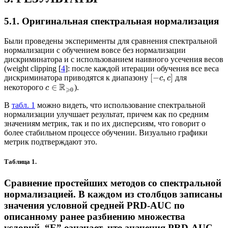
5.1. Оригинальная спектральная нормализация
Были проведены эксперименты для сравнения спектральной
нормализации с обучением вовсе без нормализации
дискриминатора и с использованием наивного усечения весов
(weight clipping [
4
]: после каждой итерации обучения все веса
[
−
,
]
дискриминатора приводятся к диапазону
для
c
c
R
∈
некоторого
).
c
⩾
0
В
табл. 1
можно видеть, что использование спектральной
нормализации улучшает результат, причем как по средним
значениям метрик, так и по их дисперсиям, что говорит о
более стабильном процессе обучении. Визуально графики
метрик подтверждают это.
Таблица 1.
Сравнение простейших методов со спектральной
нормализацией. В каждом из столбцов записаны
значения условной средней PRD-AUC по
описанному ранее разбиению множества
условий. “E” означает, что значения PRD-AUC