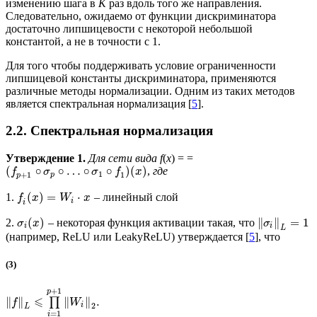
изменению шага в
K
раз вдоль того же направления.
Следовательно, ожидаемо от функции дискриминатора
достаточно липшицевости с некоторой небольшой
константой, а не в точности с 1.
Для того чтобы поддерживать условие ограниченности
липшицевой константы дискриминатора, применяются
различные методы нормализации. Одним из таких методов
является спектральная нормализация [
5
].
2.2. Спектральная нормализация
Утверждение 1.
Для сети вида f
(
x
) = =
(
∘
∘
…
∘
∘
)
(
)
,
где
f
σ
σ
f
x
1
+
1
1
p
p
(
)
=
⋅
1.
– линейный слой
f
x
W
x
i
i
(
)
∥
∥
=
1
2.
– некоторая функция активации такая, что
σ
x
σ
i
i
L
(например, ReLU или LeakyReLU) утверждается [
5
], что
(3)
+
1
p
⩽
∥
∥
∥
∥
.
∏
f
W
i
2
L
=
1
i