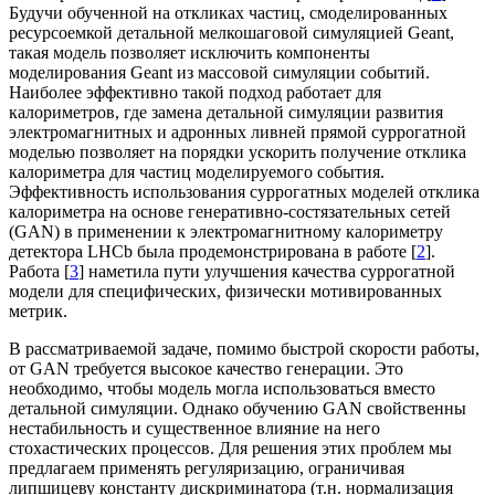
Будучи обученной на откликах частиц, смоделированных
ресурсоемкой детальной мелкошаговой симуляцией Geant,
такая модель позволяет исключить компоненты
моделирования Geant из массовой симуляции событий.
Наиболее эффективно такой подход работает для
калориметров, где замена детальной симуляции развития
электромагнитных и адронных ливней прямой суррогатной
моделью позволяет на порядки ускорить получение отклика
калориметра для частиц моделируемого события.
Эффективность использования суррогатных моделей отклика
калориметра на основе генеративно-состязательных сетей
(GAN) в применении к электромагнитному калориметру
детектора LHCb была продемонстрирована в работе [
2
].
Работа [
3
] наметила пути улучшения качества суррогатной
модели для специфических, физически мотивированных
метрик.
В рассматриваемой задаче, помимо быстрой скорости работы,
от GAN требуется высокое качество генерации. Это
необходимо, чтобы модель могла использоваться вместо
детальной симуляции. Однако обучению GAN свойственны
нестабильность и существенное влияние на него
стохастических процессов. Для решения этих проблем мы
предлагаем применять регуляризацию, ограничивая
липшицеву константу дискриминатора (т.н. нормализация