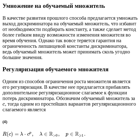
Умножение на обучаемый множитель
В качестве развития прошлого способа предлагается умножать
выход дискриминатора на обучаемый множитель, что избавит
от необходимости подбирать константу, а также сделает метод
более гибким ввиду возможности изменения множителя во
время обучения. Однако так вовсе теряется гарантия на
ограниченность липшицевой константы дискриминатора,
ведь обучаемый множитель может принимать сколь угодно
большие значения.
Регуляризация обучаемого множителя
Одним из способов ограничения роста множителя является
его регуляризация. В качестве нее предлагается прибавлять
дополнительное регуляризационное слагаемое к функции
потерь дискриминатора. Обозначим обучаемый множитель за
, тогда одним из простейших вариантов регуляризационного
c
слагаемого является
(4)
R
R
p
(
)
=
⋅
,
∈
,
∈
.
R
c
λ
c
λ
p
⩾
>
0
1