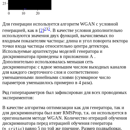
Для генерации используется алгоритм WGAN с условной
2
3
2
генерацией, как в [
2
]
. В качестве условия дополнительно
используются значения двух функций, вычисляемых по
входным показателям частицы: длина и угол поворота вектора
точки входа частицы относительно центра детектора.
Используемые архитектуры моделей генератора и
дискриминатора приведены в приложении А .
Дополнительно использовалась меньшая сеть
дискриминатора: с вдвое меньшим числом выходных каналов
для каждого сверточного слоя и соответственно
уменьшенными линейными слоями (суммарное число
параметров уменьшилось примерно в 4 раза).
Ряд гиперпараметров был зафиксирован для всех проводимых
экспериментов:
В качестве алгоритма оптимизации как для генератора, так и
для дискриминатора был взят RMSProp, т.к. он используется в
оригинальном методе WGAN. Количество итераций обучения
дискриминатора перед итерацией обучения генератора
(
) равно 5 по той же причине. Размер подвыборки,
n_critic