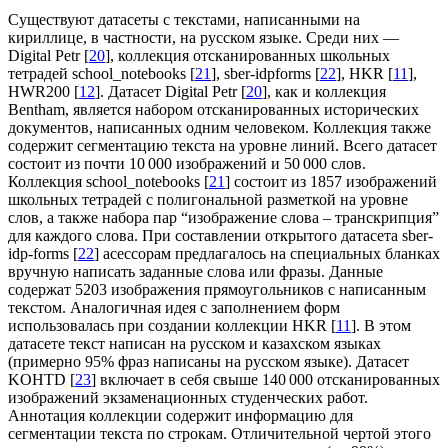
Существуют датасеты с текстами, написанными на
кириллице, в частности, на русском языке. Среди них —
Digital Petr [
20
], коллекция отсканированных школьных
тетрадей school_notebooks [
21
], sber-idpforms [
22
], HKR [
11
],
HWR200 [
12
]. Датасет Digital Petr [
20
], как и коллекция
Bentham, является набором отсканированных исторических
документов, написанных одним человеком. Коллекция также
содержит сегментацию текста на уровне линий. Всего датасет
состоит из почти 10 000 изображений и 50 000 слов.
Коллекция school_notebooks [
21
] состоит из 1857 изображений
школьных тетрадей с полигональной разметкой на уровне
слов, а также набора пар “изображение слова – транскрипция”
для каждого слова. При составлении открытого датасета sber-
idp-forms [
22
] асессорам предлагалось на специальных бланках
вручную написать заданные слова или фразы. Данные
содержат 5203 изображения прямоугольников с написанным
текстом. Аналогичная идея с заполнением форм
использовалась при создании коллекции HKR [
11
]. В этом
датасете текст написан на русском и казахском языках
(примерно 95% фраз написаны на русском языке). Датасет
KOHTD [
23
] включает в себя свыше 140 000 отсканированных
изображений экзаменационных студенческих работ.
Аннотация коллекции содержит информацию для
сегментации текста по строкам. Отличительной чертой этого