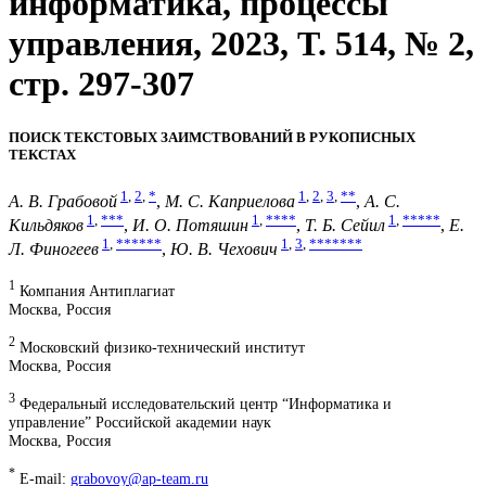
информатика, процессы
управления, 2023, T. 514, № 2,
стр. 297-307
ПОИСК ТЕКСТОВЫХ ЗАИМСТВОВАНИЙ В РУКОПИСНЫХ
ТЕКСТАХ
1
,
2
,
*
1
,
2
,
3
,
**
А. В. Грабовой
,
М. С. Каприелова
,
А. С.
1
,
***
1
,
****
1
,
*****
Кильдяков
,
И. О. Потяшин
,
Т. Б. Сейил
,
Е.
1
,
******
1
,
3
,
*******
Л. Финогеев
,
Ю. В. Чехович
1
Компания Антиплагиат
Москва, Россия
2
Московский физико-технический институт
Москва, Россия
3
Федеральный исследовательский центр “Информатика и
управление” Российской академии наук
Москва, Россия
*
E-mail:
grabovoy@ap-team.ru