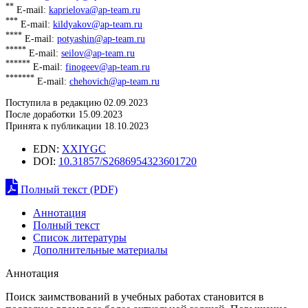
**
E-mail:
kaprielova@ap-team.ru
***
E-mail:
kildyakov@ap-team.ru
****
E-mail:
potyashin@ap-team.ru
*****
E-mail:
seilov@ap-team.ru
******
E-mail:
finogeev@ap-team.ru
*******
E-mail:
chehovich@ap-team.ru
Поступила в редакцию 02.09.2023
После доработки 15.09.2023
Принята к публикации 18.10.2023
EDN:
XXIYGC
DOI:
10.31857/S2686954323601720
Полный текст (PDF)
Аннотация
Полный текст
Список литературы
Дополнительные материалы
Аннотация
Поиск заимствований в учебных работах становится в