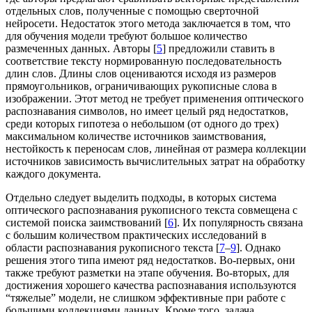
отдельных слов, полученные с помощью сверточной
нейросети. Недостаток этого метода заключается в том, что
для обучения модели требуют большое количество
размеченных данных. Авторы [
5
] предложили ставить в
соответствие тексту нормированную последовательность
длин слов. Длины слов оцениваются исходя из размеров
прямоугольников, ограничивающих рукописные слова в
изображении. Этот метод не требует применения оптического
распознавания символов, но имеет целый ряд недостатков,
среди которых гипотеза о небольшом (от одного до трех)
максимальном количестве источников заимствования,
нестойкость к переносам слов, линейная от размера коллекции
источников зависимость вычислительных затрат на обработку
каждого документа.
Отдельно следует выделить подходы, в которых система
оптического распознавания рукописного текста совмещена с
системой поиска заимствований [
6
]. Их популярность связана
с большим количеством практических исследований в
области распознавания рукописного текста [
7
–
9
]. Однако
решения этого типа имеют ряд недостатков. Во-первых, они
также требуют разметки на этапе обучения. Во-вторых, для
достижения хорошего качества распознавания используются
“тяжелые” модели, не слишком эффективные при работе с
большими коллекциями данных. Кроме того, задача