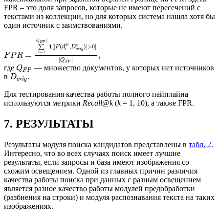
FPR – это доля запросов, которые не имеют пересечений с
текстами из коллекции, но для которых система нашла хотя бы
один источник с заимствованиями.
|
|
Q
F
P
c
q
1
[
|
(
,
)
|
>
0
]
c
∑
F
d
D
o
r
i
g
i
=
1
=
,
i
F
P
R
|
|
Q
F
P
где
— множество документов, у которых нет источников
Q
F
P
в
.
D
o
r
i
g
Для тестирования качества работы полного пайплайна
используются метрики
Recall
@
k
(
k
= 1, 10), а также FPR.
7. РЕЗУЛЬТАТЫ
Результаты модуля поиска кандидатов представлены в
табл. 2
.
Интересно, что во всех случаях поиск имеет лучшие
результаты, если запросы и база имеют изображения со
схожим освещением. Одной из главных причин различия
качества работы поиска при данных с разным освещением
является разное качество работы модулей предобработки
(разбиения на строки) и модуля распознавания текста на таких
изображениях.