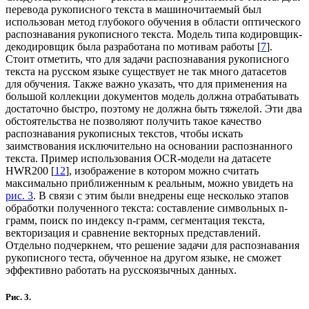
перевода рукописного текста в машиночитаемый был
использован метод глубокого обучения в области оптического
распознавания рукописного текста. Модель типа кодировщик-
декодировщик была разработана по мотивам работы [
7
].
Стоит отметить, что для задачи распознавания рукописного
текста на русском языке существует не так много датасетов
для обучения. Также важно указать, что для применения на
большой коллекции документов модель должна отрабатывать
достаточно быстро, поэтому не должна быть тяжелой. Эти два
обстоятельства не позволяют получить такое качество
распознавания рукописных текстов, чтобы искать
заимствования исключительно на основании распознанного
текста. Пример использования OCR-модели на датасете
HWR200 [
12
], изображение в котором можно считать
максимально приближенным к реальным, можно увидеть на
рис. 3
. В связи с этим были внедрены еще несколько этапов
обработки полученного текста: составление символьных n-
грамм, поиск по индексу n-грамм, сегментация текста,
векторизация и сравнение векторных представлений.
Отдельно подчеркнем, что решение задачи для распознавания
рукописного теста, обученное на другом языке, не сможет
эффективно работать на русскоязычных данных.
Рис. 3.