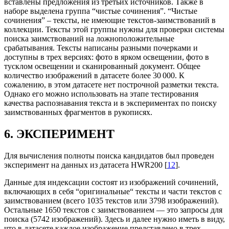
вставлены предложения из третьих источников. Также в
наборе выделена группа “чистые сочинения”. “Чистые
сочинения” – тексты, не имеющие текстов-заимствований в
коллекции. Тексты этой группы нужны для проверки системы
поиска заимствований на ложноположительные
срабатывания. Тексты написаны разными почерками и
доступны в трех версиях: фото в ярком освещении, фото в
тусклом освещении и сканированный документ. Общее
количество изображений в датасете более 30 000. К
сожалению, в этом датасете нет построчной разметки текста.
Однако его можно использовать на этапе тестирования
качества распознавания текста и в экспериментах по поиску
заимствованных фрагментов в рукописях.
6. ЭКСПЕРИМЕНТ
Для вычисления полноты поиска кандидатов был проведен
эксперимент на данных из датасета HWR200 [
12
].
Данные для индексации состоят из изображений сочинений,
включающих в себя “оригинальные“ тексты и части текстов с
заимствованием (всего 1035 текстов или 3798 изображений).
Остальные 1650 текстов с заимствованием — это запросы для
поиска (5742 изображений). Здесь и далее нужно иметь в виду,
что в датасете каждое изображение представлено в трех