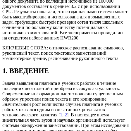
одного документа по коллекции источников из 100 000
документов составляет в среднем 3.2 с при использовании
CPU. Результаты показали, что созданная нами система может
быть масштабирована и использована для промышленных
задач, требующих быстрой проверки сотен тысяч школьных
сочинений по большому количеству потенциальных
источников заимствований. Все эксперименты проводились
на открытом наборе данных HWR200.
КЛЮЧЕВЫЕ СЛОВА:
оптическое распознавание символов,
рукописный текст, поиск текстовых заимствований,
компьютерное зрение, распознавание рукописного текста
1. ВВЕДЕНИЕ
Задача выявления плагиата в учебных работах в течение
последних десятилетий приобрела высокую актуальность.
Современные информационные технологии существенным
образом упростили поиск текста и его копирование.
Значительный рост количества случаев плагиата в учебных
работах оказался одним из негативных результатов
технологического развития [
1
,
2
]. В настоящее время
значительная часть вузов и научных организаций использует
системы обнаружения заимствований. При этом исследования
показывают, что привычку копировать чужие тексты без