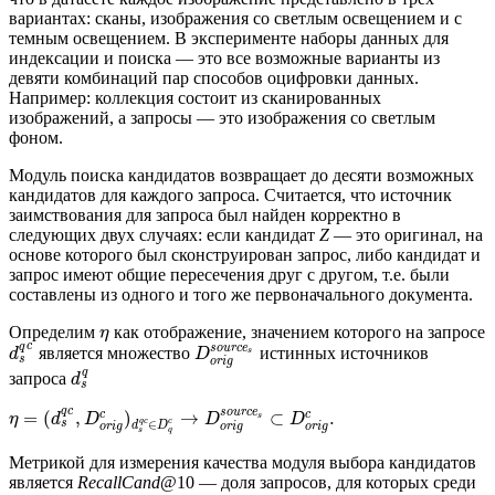
вариантах: сканы, изображения со светлым освещением и с
темным освещением. В эксперименте наборы данных для
индексации и поиска — это все возможные варианты из
девяти комбинаций пар способов оцифровки данных.
Например: коллекция состоит из сканированных
изображений, а запросы — это изображения со светлым
фоном.
Модуль поиска кандидатов возвращает до десяти возможных
кандидатов для каждого запроса. Считается, что источник
заимствования для запроса был найден корректно в
следующих двух случаях: если кандидат
Z
— это оригинал, на
основе которого был сконструирован запрос, либо кандидат и
запрос имеют общие пересечения друг с другом, т.е. были
составлены из одного и того же первоначального документа.
Определим
как отображение, значением которого на запросе
η
c
q
s
o
u
r
c
e
является множество
истинных источников
d
D
s
s
o
r
i
g
q
запроса
d
s
c
q
s
o
u
r
c
e
=
(
,
)
→
⊂
.
c
c
η
d
D
D
D
s
s
q
c
∈
c
d
D
o
r
i
g
o
r
i
g
o
r
i
g
s
q
Метрикой для измерения качества модуля выбора кандидатов
является
RecallCand
@10 — доля запросов, для которых среди