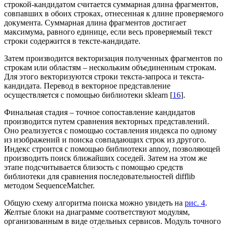
строкой-кандидатом считается суммарная длина фрагментов,
совпавших в обоих строках, отнесенная к длине проверяемого
документа. Суммарная длина фрагментов достигает
максимума, равного единице, если весь проверяемый текст
строки содержится в тексте-кандидате.
Затем производится векторизация полученных фрагментов по
строкам или областям – нескольким объединенным строкам.
Для этого векторизуются строки текста-запроса и текста-
кандидата. Перевод в векторное представление
осуществляется с помощью библиотеки sklearn [
16
].
Финальная стадия – точное сопоставление кандидатов
производится путем сравнения векторных представлений.
Оно реализуется с помощью составления индекса по одному
из изображений и поиска совпадающих строк из другого.
Индекс строится с помощью библиотеки annoy, позволяющей
производить поиск ближайших соседей. Затем на этом же
этапе подсчитывается близость с помощью средств
библиотеки для сравнения последовательностей difflib
методом SequenceMatcher.
Общую схему алгоритма поиска можно увидеть на
рис. 4
.
Желтые блоки на диаграмме соответствуют модулям,
организованным в виде отдельных сервисов. Модуль точного