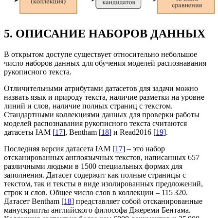
5. ОПИСАНИЕ НАБОРОВ ДАННЫХ
В открытом доступе существует относительно небольшое
число наборов данных для обучения моделей распознавания
рукописного текста.
Отличительными атрибутами датасетов для задачи можно
назвать язык и природу текста, наличие разметки на уровне
линий и слов, наличие полных страниц с текстом.
Стандартными коллекциями данных для проверки работы
моделей распознавания рукописного текста считаются
датасеты IAM [
17
], Bentham [
18
] и Read2016 [
19
].
Последняя версия датасета IAM [
17
] – это набор
отсканированных англоязычных текстов, написанных 657
различными людьми в 1500 специальных формах для
заполнения. Датасет содержит как полные страницы с
текстом, так и тексты в виде изолированных предложений,
строк и слов. Общее число слов в коллекции – 115 320.
Датасет Bentham [
18
] представляет собой отсканированные
манускрипты английского философа Джереми Бентама.