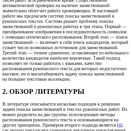
тысяч работ за ограниченное время. Существование
автоматической проверки на наличие заимствований
значительно облегчит работу проверяющих. В настоящей
работе мы предлагаем систему поиска заимствований в
рукописных текстах. Система решает проблему поиска
заимствований в рукописных работах в три этапа. Первый —
преобразование изображения в последовательность символов
с помощью оптического распознавания. Второй этап — поиск
заимствований — включает в себя поиск кандидатов, который
сужает число возможных источников для заимствований.
Третий этап — точное сравнение, оставляющее из небольшого
количества кандидатов наиболее вероятные. Такой подход
позволяет не только работать с языками, качество
распознавания рукописного текста для которых недостаточно
высокое, но и масштабировать задачу поиска заимствований
на большие текстовые коллекции.
2. ОБЗОР ЛИТЕРАТУРЫ
В литературе описывается несколько подходов к решению
задачи поиска заимствований в текстах рукописных работ. Их
можно разделить на две группы: использующие методы
распознавания рукописного текста и основывающиеся на
других принципах. Примером второго подхода является [
4
],
где авторы предлагают сравнивать векторные представления