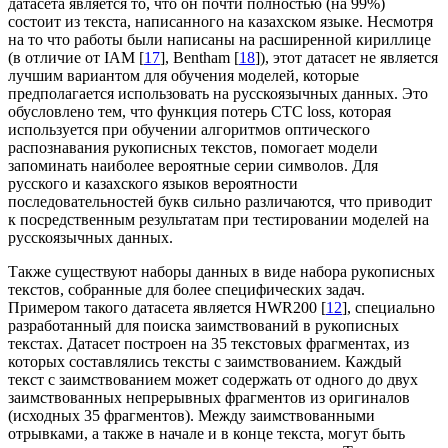
датасета является то, что он почти полностью (на 99%)
состоит из текста, написанного на казахском языке. Несмотря
на то что работы были написаны на расширенной кириллице
(в отличие от IAM [
17
], Bentham [
18
]), этот датасет не является
лучшим вариантом для обучения моделей, которые
предполагается использовать на русскоязычных данных. Это
обусловлено тем, что функция потерь CTC loss, которая
используется при обучении алгоритмов оптического
распознавания рукописных текстов, помогает модели
запоминать наиболее вероятные серии символов. Для
русского и казахского языков вероятности
последовательностей букв сильно различаются, что приводит
к посредственным результатам при тестировании моделей на
русскоязычных данных.
Также существуют наборы данных в виде набора рукописных
текстов, собранные для более специфических задач.
Примером такого датасета является HWR200 [
12
], специально
разработанный для поиска заимствований в рукописных
текстах. Датасет построен на 35 текстовых фрагментах, из
которых составлялись тексты с заимствованием. Каждый
текст с заимствованием может содержать от одного до двух
заимствованных непрерывных фрагментов из оригиналов
(исходных 35 фрагментов). Между заимствованными
отрывками, а также в начале и в конце текста, могут быть