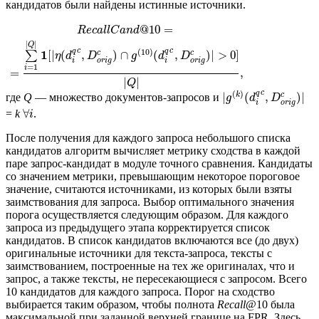
кандидатов были найдены истинные источники.
@
10
=
R
e
c
a
l
l
C
a
n
d
|
|
Q
c
c
q
q
(
10
)
1
[
|
(
,
)
∩
(
,
)
|
>
0
]
c
c
∑
η
d
D
g
d
D
i
o
r
i
g
i
o
r
i
g
=
1
i
=
,
|
|
Q
c
q
(
)
k
|
(
,
)
|
c
где
Q
— множество документов-запросов и
g
d
D
i
o
r
i
g
∀
=
k
.
i
После получения для каждого запроса небольшого списка
кандидатов алгоритм вычисляет метрику сходства в каждой
паре запрос-кандидат в модуле точного сравнения. Кандидаты
со значением метрики, превышающим некоторое пороговое
значение, считаются источниками, из которых были взяты
заимствования для запроса. Выбор оптимального значения
порога осуществляется следующим образом. Для каждого
запроса из предыдущего этапа корректируется список
кандидатов. В список кандидатов включаются все (до двух)
оригинальные источники для текста-запроса, тексты с
заимствованием, построенные на тех же оригиналах, что и
запрос, а также тексты, не пересекающиеся с запросом. Всего
10 кандидатов для каждого запроса. Порог на сходство
выбирается таким образом, чтобы полнота
Recall
@10 была
максимальной при заданной верхней границе на FPR. Здесь