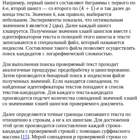
Например, первый шингл составляют биграммы с первого по
(
+
1
)
k
-е, второй шингл — со второго по
-е и так далее до
k
конца текста. Значение
k
, как правило, выбирается
небольшим. Эксперименты показали, что оптимальным
значением
k
является 2 (два). Далее каждый шингл
хэшируется. Полученные значения хэшей шинглов вместе с
идентификатором текста и позицией этого шингла в тексте
записываются в специальный файл, который называется
индексом. Составление такого файла позволяет осуществлять
поиск кандидатов с логарифмической сложностью.
Для выполнения поиска проверяемый текст проходит
аналогичные процедуры: предобработку и шинглирование.
Затем производится бинарный поиск в индексном файле
полученных значений. Если находятся совпадения, то
найденные идентификаторы текстов попадают в список
текстов-кандидатов. Для каждого текста-кандидата
производится подсчет количества совпадений значений хэшей
со значениями хэшей шинглов проверяемого документа.
Далее определяются точные границы совпавшего текста по
отношению к строкам, а не к их шинглам. Для достижения
этой цели производится сопоставление каждой строки-
кандидата с проверяемой строкой с помощью суффиксного
массива [
15
]. Мерой совпадения
проверяемой строки со
p