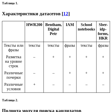
Таблица 1.
Характеристики датасетов [
12
]
HWR200
Bentham,
IAM
School
Sber-
Digital
notebooks
idp-
Petr
forms,
HKR
Тексты или
тексты
тексты
фразы
тексты
фразы
фразы
Разметка
–
+
+
+
+
на уровне
строк
Различные
–
–
+
+
+
почерки
Различные
+
–
–
–
–
условия
Таблица 2.
Полнота модуля поиска кандидатов