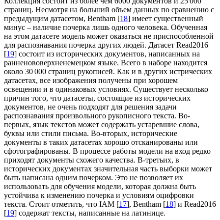
Коллекция состоит из более чем 6000 документов и 25 000
страниц. Несмотря на больший объем данных по сравнению с
предыдущим датасетом, Bentham [
18
] имеет существенный
минус – наличие почерка лишь одного человека. Обученная
на этом датасете модель может оказаться не приспособленной
для распознавания почерка других людей. Датасет Read2016
[
19
] состоит из исторических документов, написанных на
ранненововерхненемецком языке. Всего в наборе находится
около 30 000 страниц рукописей. Как и в других истрических
датасетах, все изображения получены при хорошем
освещении и в одинаковых условиях. Существует несколько
причин того, что датасеты, состоящие из исторических
документов, не очень подходят для решения задачи
распознавания произвольного рукописного текста. Во-
первых, язык текстов может содержать устаревшие слова,
буквы или стили письма. Во-вторых, исторические
документы в таких датасетах хорошо отсканированы или
сфотографированы. В процессе работы модели на вход редко
приходят документы схожего качества. В-третьих, в
исторических документах значительная часть выборки может
быть написана одним почерком. Это не позволяет их
использовать для обучения модели, которая должна быть
устойчива к изменению почерка и условиям оцифровки
текста. Стоит отметить, что IAM [
17
], Bentham [
18
] и Read2016
[
19
] содержат тексты, написанные на латинице.