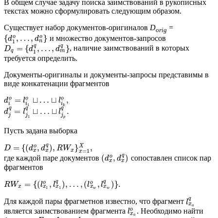
В общем случае задачу поиска заимствований в рукописных
текстах можно сформулировать следующим образом.
Существует набор документов-оригиналов
D
=
orig
{
,
…
,
}
o
o
и множество документов-запросов
d
d
n
1
q
q
=
{
,
…
,
}
, наличие заимствований в которых
D
d
d
m
q
1
требуется определить.
Документы-оригиналы и документы-запросы представимы в
виде конкатенации фрагментов
=
⊔
…
⊔
,
o
o
o
d
l
l
i
i
i
1
k
q
q
q
=
⊔
…
⊔
.
d
l
l
j
j
j
1
p
Пусть задана выборка
q
=
{
(
,
)
,
}
,
o
X
D
d
d
R
W
x
x
x
=
1
x
q
(
,
)
o
где каждой паре документов
сопоставлен список пар
d
d
x
x
фрагментов
q
q
=
{
(
,
)
,
…
,
(
,
)
}
.
o
o
R
W
l
l
l
l
x
x
x
x
x
1
1
w
w
q
Для каждой пары фрагметнов известно, что фрагмент
l
x
a
o
является заимствованием фрагмента
. Необходимо найти
l
x
a