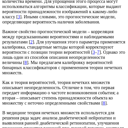
количества времени. Для упрощения этого процесса могут
использоваться алгоритмы классификации, которые выдают
вероятности принадлежности изображений к какому-либо
классу [
3
]. Иными словами, это прогностические модели,
определяющие вероятность наличия заболевания.
Важное свойство прогностической модели – корреляция
между предсказанными вероятностями и наблюдаемыми
результатами [
2
]. Для улучшения этого параметра применяется
калибровка, стандартные методы которой корректируют
вероятности с позиции теории вероятностей [
3
–
7
]. Однако это
лишь один из способов описания неопределенности
величины [
8
]. Мы предлагаем калибровку вероятностей
бинарных классификаторов с применением теории нечетких
множеств.
Как и теория вероятностей, теория нечетких множеств
описывает неопределенность. Отличие в том, что первая
передает информацию о частоте возникновения события; а
вторая – описывает степень принадлежности объекта ко
множеству с неточно определенными свойствами [
8
].
В медицине теория нечетких множеств используется для
решения ряда задач: анализа диабетической нейропатии и
выявления ранней диабетической ретинопатии, улучшения