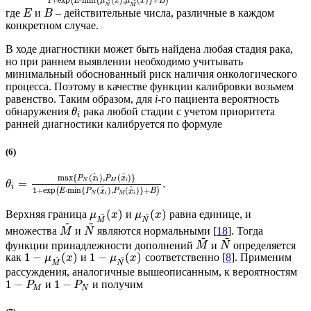
1
+
exp
⋅
min
{
(
)
,
(
)
}
+
(
)
E
μ
x
μ
x
B
N
M
где
и
– действительные числа, различные в каждом
E
B
конкретном случае.
В ходе диагностики может быть найдена любая стадия рака,
но при раннем выявлении необходимо учитывать
минимальный обоснованный риск наличия онкологического
процесса. Поэтому в качестве функции калибровки возьмем
равенство. Таким образом, для
i
-го пациента вероятность
обнаружения
рака любой стадии с учетом приоритета
θ
i
ранней диагностики калибруется по формуле
(6)
^
^
max
{
(
)
,
(
)
}
P
x
P
x
=
.
N
i
M
i
θ
i
^
^
1
+
exp
⋅
min
{
(
)
,
(
)
}
+
(
)
E
P
x
P
x
B
N
i
M
i
(
)
(
)
Верхняя граница
и
равна единице, и
~
~
μ
x
μ
x
M
N
~
~
множества
и
являются нормальными [
18
]. Тогда
M
N
~
~
функции принадлежности дополнений
и
определяется
M
N
1
−
(
)
1
−
(
)
как
и
соответственно [
8
]. Применим
~
~
μ
x
μ
x
M
N
рассуждения, аналогичные вышеописанным, к вероятностям
1
−
1
−
и
и получим
P
P
M
N