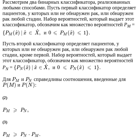
Рассмотрим два бинарных классификатора, реализованных
любыми способами. Пусть первый классификатор определяет
пациентов, у которых или не обнаружен рак, или обнаружен
рак любой стадии. Набор вероятностей, который выдает этот
классификатор, обозначим как множество вероятностей
P
=
M
^
⩽
⩽
^
^
^
{
(
)
|
∈
,
0
(
)
1
}
и
.
P
x
x
X
P
x
M
M
Пусть второй классификатор определяет пациентов, у
которых или не обнаружен рак, или обнаружен рак любой
стадии, кроме первой. Набор вероятностей, который выдает
этот классификатор, обозначим как множество вероятностей
^
⩽
⩽
^
^
^
{
(
)
|
∈
,
0
(
)
1
}
P
=
и
.
P
x
x
X
P
x
N
N
N
Для
и
справедливы соотношения, введенные для
P
P
M
N
(
)
(
)
и
:
P
M
P
N
(2)
⩾
,
P
P
M
N
(3)
⩾
⋅
.
P
P
P
M
N
M