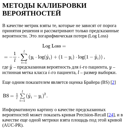
МЕТОДЫ КАЛИБРОВКИ
ВЕРОЯТНОСТЕЙ
В качестве метрик взяты те, которые не зависят от порога
принятия решения и рассматривают только предсказанные
вероятности. Это логарифмическая потеря (Log Loss)
Log
Loss
=
l
1
∑
^
^
=
−
⋅
(
⋅
log
(
)
+
(
1
−
)
⋅
log
(
1
−
)
)
,
y
y
y
y
i
i
i
i
l
=
1
i
^
где
– предсказанная вероятность для
-го пациента,
–
y
i
y
истинная метка класса
-го пациента,
– размер выборки.
i
l
Еще одним показателем является оценка Брайера (BS) [
2
]
l
2
1
^
BS
=
(
−
)
.
∑
y
y
i
i
l
=
1
i
Информативную картину о качестве предсказанных
вероятностей может показать кривая Precision-Recall [
24
], и в
качестве еще одной метрики взята площадь под этой кривой
(AUC-PR).