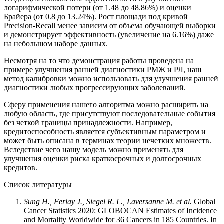
логарифмической потери (от 1.48 до 48.86%) и оценки
Брайера (от 0.8 до 13.24%). Рост площади под кривой
Precision-Recall менее зависим от объема обучающей выборки
и демонстрирует эффективность (увеличение на 6.16%) даже
на небольшом наборе данных.
Несмотря на то что демонстрация работы проведена на
примере улучшения ранней диагностики РМЖ и РЛ, наш
метод калибровки можно использовать для улучшения ранней
диагностики любых прогрессирующих заболеваний.
Сферу применения нашего алгоритма можно расширить на
любую область, где присутствуют последовательные события
без четкой границы принадлежности. Например,
кредитоспособность является субъективным параметром и
может быть описана в терминах теории нечетких множеств.
Вследствие чего нашу модель можно применять для
улучшения оценки риска краткосрочных и долгосрочных
кредитов.
Список литературы
Sung H., Ferlay J., Siegel R. L., Laversanne M. et al.
Global
Cancer Statistics 2020: GLOBOCAN Estimates of Incidence
and Mortality Worldwide for 36 Cancers in 185 Countries. In