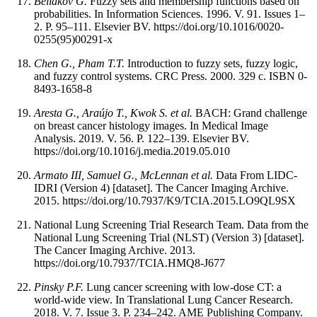
Beliakov G.
Fuzzy sets and membership functions based on
probabilities. In Information Sciences. 1996. V. 91. Issues 1–
2. P. 95–111. Elsevier BV. https://doi.org/10.1016/0020-
0255(95)00291-x
Chen G., Pham T.T.
Introduction to fuzzy sets, fuzzy logic,
and fuzzy control systems. CRC Press. 2000. 329 c. ISBN 0-
8493-1658-8
Aresta G., Araújo T., Kwok S. et al.
BACH: Grand challenge
on breast cancer histology images. In Medical Image
Analysis. 2019. V. 56. P. 122–139. Elsevier BV.
https://doi.org/10.1016/j.media.2019.05.010
Armato III, Samuel G., McLennan et al.
Data From LIDC-
IDRI (Version 4) [dataset]. The Cancer Imaging Archive.
2015. https://doi.org/10.7937/K9/TCIA.2015.LO9QL9SX
National Lung Screening Trial Research Team. Data from the
National Lung Screening Trial (NLST) (Version 3) [dataset].
The Cancer Imaging Archive. 2013.
https://doi.org/10.7937/TCIA.HMQ8-J677
Pinsky P.F.
Lung cancer screening with low-dose CT: a
world-wide view. In Translational Lung Cancer Research.
2018. V. 7. Issue 3. P. 234–242. AME Publishing Company.