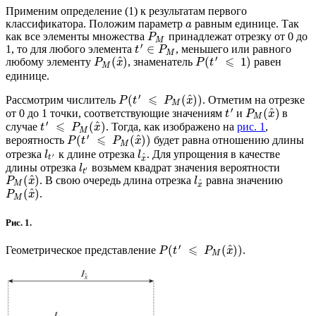
Применим определение (1) к результатам первого
классификатора. Положим параметр
равным единице. Так
a
как все элементы множества
принадлежат отрезку от 0 до
P
M
′
∈
1, то для любого элемента
, меньшего или равного
t
P
M
′
⩽
^
(
)
(
1
)
любому элементу
, знаменатель
равен
P
x
P
t
M
единице.
′
⩽
^
(
(
)
)
Рассмотрим числитель
. Отметим на отрезке
P
t
P
x
M
′
^
(
)
от 0 до 1 точки, соответствующие значениям
и
в
t
P
x
M
′
⩽
^
(
)
случае
. Тогда, как изображено на
рис. 1
,
t
P
x
M
′
⩽
^
(
(
)
)
вероятность
будет равна отношению длины
P
t
P
x
M
отрезка
к длине отрезка
. Для упрощения в качестве
l
l
′
^
t
x
длины отрезка
возьмем квадрат значения вероятности
l
′
t
^
(
)
. В свою очередь длина отрезка
равна значению
P
x
l
^
M
x
^
(
)
.
P
x
M
Рис. 1.
′
⩽
^
(
(
)
)
Геометрическое представление
.
P
t
P
x
M