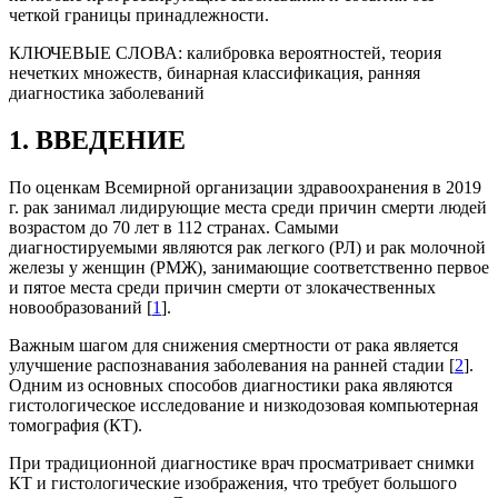
четкой границы принадлежности.
КЛЮЧЕВЫЕ СЛОВА:
калибровка вероятностей, теория
нечетких множеств, бинарная классификация, ранняя
диагностика заболеваний
1. ВВЕДЕНИЕ
По оценкам Всемирной организации здравоохранения в 2019
г. рак занимал лидирующие места среди причин смерти людей
возрастом до 70 лет в 112 странах. Самыми
диагностируемыми являются рак легкого (РЛ) и рак молочной
железы у женщин (РМЖ), занимающие соответственно первое
и пятое места среди причин смерти от злокачественных
новообразований [
1
].
Важным шагом для снижения смертности от рака является
улучшение распознавания заболевания на ранней стадии [
2
].
Одним из основных способов диагностики рака являются
гистологическое исследование и низкодозовая компьютерная
томография (КТ).
При традиционной диагностике врач просматривает снимки
КТ и гистологические изображения, что требует большого