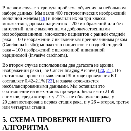
В первом случае затронута проблема обучения на небольшом
наборе данных. Мы взяли 400 гистологических изображений
молочной железы [
19
] и поделили их на три класса:
множество здоровых пациентов – 200 изображений или без
патологий, или с выявленными доброкачественными
новообразованиями; множество пациентов с ранней стадией
рака – 100 изображений с выявленным преинвазивным раком
(Carcinoma in situ); множество пациентов с поздней стадией
рака – 100 изображений с выявленной инвазивной
карциномой (Invasive carcinoma).
Во втором случае использованы два датасета из архива
изображений рака (The Cancer Imaging Archive) [
20
,
21
]. По
статистике процент выявления РЛ в ходе проведения КТ
составляет 0.42–2.1% [
22
], и задача осложняется
несбалансированными данными. Мы оставили это
соотношение на всех этапах проверки. Было взято 2159
снимков, среди которых у 2113 – не обнаружено рака, у
20 диагностирована первая стадия рака, и у 26 – вторая, третья
или четвертая стадии.
5. СХЕМА ПРОВЕРКИ НАШЕГО
АЛГОРИТМА