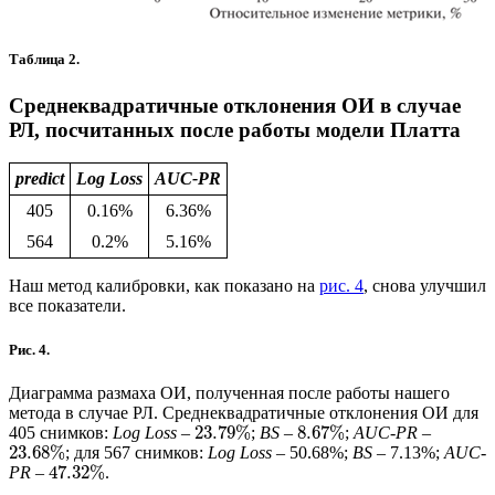
Таблица 2.
Среднеквадратичные отклонения ОИ в случае
РЛ, посчитанных после работы модели Платта
predict
Log Loss
AUC-PR
405
0.16%
6.36%
564
0.2%
5.16%
Наш метод калибровки, как показано на
рис. 4
, снова улучшил
все показатели.
Рис. 4.
Диаграмма размаха ОИ, полученная после работы нашего
метода в случае РЛ. Среднеквадратичные отклонения ОИ для
23.79
%
8.67
%
405 снимков:
Log Loss
–
;
BS
–
;
AUC-PR
–
23.68
%
; для 567 снимков:
Log Loss
– 50.68%;
BS
– 7.13%;
AUC-
47.32
%
PR
–
.