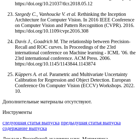
https://doi.org/10.21037/tlcr.2018.05.12
Szegedy C., Vanhoucke V. et al.
Rethinking the Inception
Architecture for Computer Vision. In 2016 IEEE Conference
on Computer Vision and Pattern Recognition (CVPR). 2016.
https://doi.org/10.1109/cvpr.2016.308
Davis J., Goadrich M.
The relationship between Precision-
Recall and ROC curves. In Proceedings of the 23rd
international conference on Machine learning - ICML ’06. the
23rd international conference. ACM Press. 2006.
https://doi.org/10.1145/1143844.1143874
Küppers A. et al.
Parametric and Multivariate Uncertainty
Calibration for Regression and Object Detection. European
Conference On Computer Vision (ECCV) Workshops. 2022.
10.
Дополнительные материалы отсутствуют.
Инструменты
следующая статья выпуска
предыдущая статья выпуска
содержание выпуска
Доклады Российской академии наук. Математика,