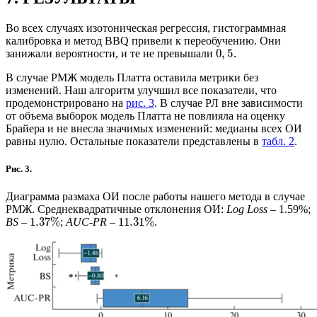
Во всех случаях изотоническая регрессия, гистограммная
калибровка и метод BBQ привели к переобучению. Они
0
,
5
занижали вероятности, и те не превышали
.
В случае РМЖ модель Платта оставила метрики без
изменений. Наш алгоритм улучшил все показатели, что
продемонстрировано на
рис. 3
. В случае РЛ вне зависимости
от объема выборок модель Платта не повлияла на оценку
Брайера и не внесла значимых изменений: медианы всех ОИ
равны нулю. Остальные показатели представлены в
табл. 2
.
Рис. 3.
Диаграмма размаха ОИ после работы нашего метода в случае
РМЖ. Среднеквадратичные отклонения ОИ:
Log Loss
– 1.59%;
1.37
%
11.31
%
BS
–
;
AUC-PR
–
.