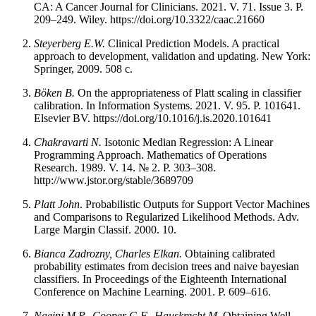
CA: A Cancer Journal for Clinicians. 2021. V. 71. Issue 3. P.
209–249. Wiley. https://doi.org/10.3322/caac.21660
Steyerberg E.W.
Clinical Prediction Models. A practical
approach to development, validation and updating. New York:
Springer, 2009. 508 c.
Böken B.
On the appropriateness of Platt scaling in classifier
calibration. In Information Systems. 2021. V. 95. P. 101641.
Elsevier BV. https://doi.org/10.1016/j.is.2020.101641
Chakravarti N.
Isotonic Median Regression: A Linear
Programming Approach. Mathematics of Operations
Research. 1989. V. 14. № 2. P. 303–308.
http://www.jstor.org/stable/3689709
Platt John
. Probabilistic Outputs for Support Vector Machines
and Comparisons to Regularized Likelihood Methods. Adv.
Large Margin Classif. 2000. 10.
Bianca Zadrozny, Charles Elkan.
Obtaining calibrated
probability estimates from decision trees and naive bayesian
classifiers. In Proceedings of the Eighteenth International
Conference on Machine Learning. 2001. P. 609–616.
Naeini M.P., Cooper G.F., Hauskrecht M.
Obtaining Well