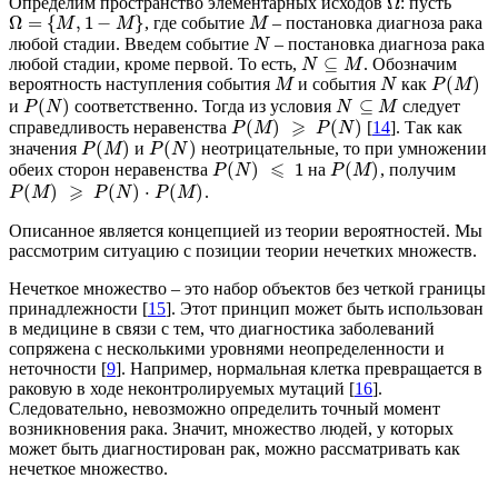
Ω
Определим пространство элементарных исходов
: пусть
Ω
=
{
,
1
−
}
, где событие
– постановка диагноза рака
M
M
M
любой стадии. Введем событие
– постановка диагноза рака
N
⊆
любой стадии, кроме первой. То есть,
. Обозначим
N
M
(
)
вероятность наступления события
и события
как
M
N
P
M
(
)
⊆
и
соответственно. Тогда из условия
следует
P
N
N
M
⩾
(
)
(
)
справедливость неравенства
[
14
]. Так как
P
M
P
N
(
)
(
)
значения
и
неотрицательные, то при умножении
P
M
P
N
⩽
(
)
1
(
)
обеих сторон неравенства
на
, получим
P
N
P
M
⩾
(
)
(
)
⋅
(
)
.
P
M
P
N
P
M
Описанное является концепцией из теории вероятностей. Мы
рассмотрим ситуацию с позиции теории нечетких множеств.
Нечеткое множество – это набор объектов без четкой границы
принадлежности [
15
]. Этот принцип может быть использован
в медицине в связи с тем, что диагностика заболеваний
сопряжена с несколькими уровнями неопределенности и
неточности [
9
]. Например, нормальная клетка превращается в
раковую в ходе неконтролируемых мутаций [
16
].
Следовательно, невозможно определить точный момент
возникновения рака. Значит, множество людей, у которых
может быть диагностирован рак, можно рассматривать как
нечеткое множество.