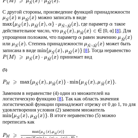
⩾
^
^
(
)
(
)
⋅
(
)
.
~
~
P
M
μ
x
μ
x
N
M
С другой стороны, произведение функций принадлежности
(
)
(
)
и
можно записать в виде
~
~
μ
x
μ
x
N
M
max
{
(
)
,
(
)
,
}
⋅
(
)
, где параметр
такое
~
~
~
~
μ
x
μ
x
α
μ
x
α
∩
N
M
N
M
(
)
,
(
)
∈
действительное число, что
∈ [0, α] [
8
]. Для
~
~
μ
x
μ
x
N
M
(
)
упрощения положим, что параметр
равен значению
~
α
μ
x
M
(
)
(
)
или
. Степень принадлежности
может быть
~
~
~
μ
x
μ
x
∩
N
N
M
min
{
(
)
,
(
)
}
записана в виде
[
8
]. Тогда неравенство
~
~
μ
x
μ
x
N
M
⩾
(
)
(
)
⋅
(
)
принимает вид
~
~
P
M
μ
x
μ
x
N
M
(5)
⩾
max
{
(
)
,
(
)
}
⋅
min
{
(
)
,
(
)
}
.
~
~
~
~
P
μ
x
μ
x
μ
x
μ
x
M
N
M
N
M
Заменим в неравенстве (4) один из множителей на
логистическую функцию [
8
]. Так как область значения
логистической функции принадлежит отрезку от 0 до 1, то для
удовлетворения условия (2) заменим множитель
min
{
(
)
,
(
)
}
. В итоге неравенство (5) можно
~
~
μ
x
μ
x
N
M
переписать как
max
{
(
)
,
(
)
}
~
~
μ
x
μ
x
⩾
,
N
M
P
M
~
~