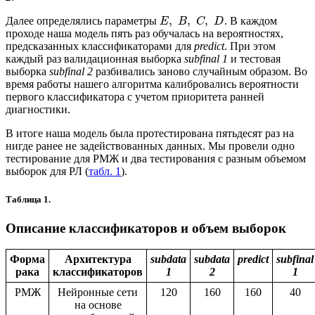
,
,
,
Далее определялись параметры
. В каждом
E
B
C
D
проходе наша модель пять раз обучалась на вероятностях,
предсказанных классификаторами для
predict
. При этом
каждый раз валидационная выборка
subfinal 1
и тестовая
выборка
subfinal 2
разбивались заново случайным образом. Во
время работы нашего алгоритма калибровались вероятности
первого классификатора с учетом приоритета ранней
диагностики.
В итоге наша модель была протестирована пятьдесят раз на
нигде ранее не задействованных данных. Мы провели одно
тестирование для РМЖ и два тестирования с разным объемом
выборок для РЛ (
табл. 1
).
Таблица 1.
Описание классификаторов и объем выборок
Форма
Архитектура
subdata
subdata
predict
subfinal
рака
классификаторов
1
2
1
РМЖ
Нейронные сети
120
160
160
40
на основе