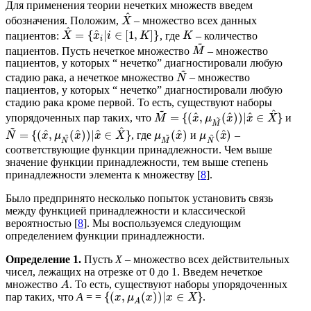
Для применения теории нечетких множеств введем
^
обозначения. Положим,
– множество всех данных
X
^
^
=
{
|
∈
[
1
,
]
}
пациентов:
, где
– количество
X
x
i
K
K
i
~
пациентов. Пусть нечеткое множество
– множество
M
пациентов, у которых “ нечетко” диагностировали любую
~
стадию рака, а нечеткое множество
– множество
N
пациентов, у которых “ нечетко” диагностировали любую
стадию рака кроме первой. То есть, существуют наборы
~
^
^
^
^
=
{
(
,
(
)
)
|
∈
}
упорядоченных пар таких, что
и
~
M
x
μ
x
x
X
M
~
^
^
^
^
^
^
=
{
(
,
(
)
)
|
∈
}
(
)
(
)
, где
и
–
~
~
~
N
x
μ
x
x
X
μ
x
μ
x
N
M
N
соответствующие функции принадлежности. Чем выше
значение функции принадлежности, тем выше степень
принадлежности элемента к множеству [
8
].
Было предпринято несколько попыток установить связь
между функцией принадлежности и классической
вероятностью [
8
]. Мы воспользуемся следующим
определением функции принадлежности.
Определение 1.
Пусть
X
– множество всех действительных
чисел, лежащих на отрезке от 0 до 1. Введем нечеткое
множество
. То есть, существуют наборы упорядоченных
A
{
(
,
(
)
)
|
∈
}
пар таких, что
A
= =
.
x
μ
x
x
X
A