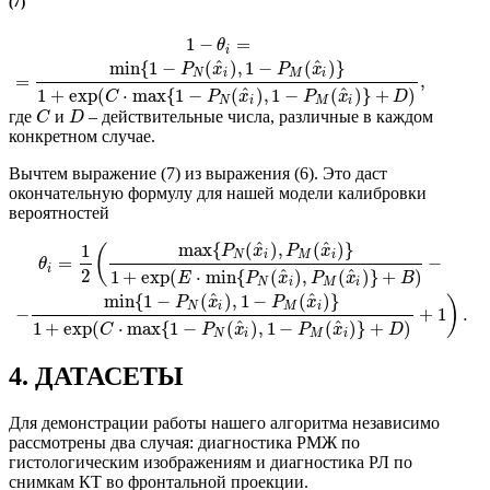
(7)
1
−
=
θ
i
^
^
min
{
1
−
(
)
,
1
−
(
)
}
P
x
P
x
N
i
M
i
=
,
^
^
1
+
exp
(
⋅
max
{
1
−
(
)
,
1
−
(
)
}
+
)
C
P
x
P
x
D
N
i
M
i
где
и
– действительные числа, различные в каждом
C
D
конкретном случае.
Вычтем выражение (7) из выражения (6). Это даст
окончательную формулу для нашей модели калибровки
вероятностей
^
^
max
{
(
)
,
(
)
}
1
(
P
x
P
x
N
i
M
i
=
−
θ
i
^
^
2
1
+
exp
(
⋅
min
{
(
)
,
(
)
}
+
)
E
P
x
P
x
B
N
i
M
i
^
^
min
{
1
−
(
)
,
1
−
(
)
}
)
P
x
P
x
N
i
M
i
−
+
1
.
^
^
1
+
exp
(
⋅
max
{
1
−
(
)
,
1
−
(
)
}
+
)
C
P
x
P
x
D
N
i
M
i
4. ДАТАСЕТЫ
Для демонстрации работы нашего алгоритма независимо
рассмотрены два случая: диагностика РМЖ по
гистологическим изображениям и диагностика РЛ по
снимкам КТ во фронтальной проекции.