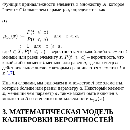
Функция принадлежности элемента
множеству
, которое
x
A
“нечетко” больше чем параметр
, определяется как
a
(1)
⩽
(
)
P
t
x
(
)
:
=
<
,
д
л
я
μ
x
x
a
⩾
a
⩽
(
)
P
t
a
⩾
:
=
1
,
д
л
я
x
a
⩽
∈
(
)
где
,
– вероятность, что какой-либо элемент
t
X
P
t
x
t
⩽
(
)
меньше или равен элементу
,
– вероятность, что
x
P
t
a
какой-либо элемент
меньше или равен
, где параметр
–
t
a
a
действительное число, с которым сравниваются элементы
и
t
[
17
].
x
Иными словами, мы включаем в множество
A
все элементы,
которые больше или равны параметру
. Некоторый элемент
a
, меньший чем параметр
, также может быть включен в
x
a
(
)
множество
A
со степенью принадлежности
.
μ
x
⩾
a
3. МАТЕМАТИЧЕСКАЯ МОДЕЛЬ
КАЛИБРОВКИ ВЕРОЯТНОСТЕЙ