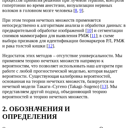
процессов принятия решений при лучевой терапии, контроля
гипертонии во время анестезии, визуализации нервных
волокон в головном мозге человека [
8
,
9
].
При этом теория нечетких множеств применяется
непосредственно к алгоритмам анализа и обработки данных: в
предварительной обработке изображений [
10
] и сегментации
снимков маммографии для выявления РМЖ [
11
]; в схеме
выбора признаков для идентификации биомаркеров РЛ, РМЖ
и рака толстой кишки [
12
].
Недостаток этих методов – отсутствие универсальности. Мы
применяем теорию нечетких множеств напрямую к
вероятностям, что позволяет использовать наш алгоритм при
работе с любой прогностической моделью, которая выдает
вероятности. Существующая калибровка вероятностей,
основанная на теории нечетких множеств, базируется на
нечеткой модели Такаги–Сугено (Takagi–Sugeno) [
13
]. Мы
представляем другой подход, объединяющий теорию
вероятностей и теорию нечетких множеств.
2. ОБОЗНАЧЕНИЯ И
ОПРЕДЕЛЕНИЯ