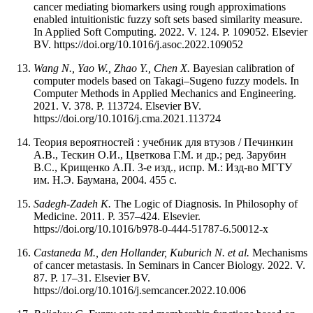
cancer mediating biomarkers using rough approximations
enabled intuitionistic fuzzy soft sets based similarity measure.
In Applied Soft Computing. 2022. V. 124. P. 109052. Elsevier
BV. https://doi.org/10.1016/j.asoc.2022.109052
Wang N., Yao W., Zhao Y., Chen X.
Bayesian calibration of
computer models based on Takagi–Sugeno fuzzy models. In
Computer Methods in Applied Mechanics and Engineering.
2021. V. 378. P. 113724. Elsevier BV.
https://doi.org/10.1016/j.cma.2021.113724
Теория вероятностей : учебник для втузов / Печинкин
А.В., Тескин О.И., Цветкова Г.М. и др.; ред. Зарубин
В.С., Крищенко А.П. 3-е изд., испр. М.: Изд-во МГТУ
им. Н.Э. Баумана, 2004. 455 с.
Sadegh-Zadeh K.
The Logic of Diagnosis. In Philosophy of
Medicine. 2011. P. 357–424. Elsevier.
https://doi.org/10.1016/b978-0-444-51787-6.50012-x
Castaneda M., den Hollander, Kuburich N. et al.
Mechanisms
of cancer metastasis. In Seminars in Cancer Biology. 2022. V.
87. P. 17–31. Elsevier BV.
https://doi.org/10.1016/j.semcancer.2022.10.006