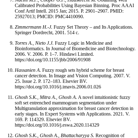
Calibrated Probabilities Using Bayesian Binning. Proc AAAI
Conf Artif Intell. 2015 Jan; 2015. P. 2901–2907. PMID:
25927013; PMCID: PMC4410090.
Zimmermann H.-J.
Fuzzy Set Theory – and Its Applications.
Springer Dordrecht, 2001. 514 c.
Torres A., Nieto J.J.
Fuzzy Logic in Medicine and
Bioinformatics. In Journal of Biomedicine and Biotechnology.
2006. V. 2006. P. 1–7. Hindawi Limited.
https://doi.org/10.1155/jbb/2006/91908
Hassanien A.
Fuzzy rough sets hybrid scheme for breast
cancer detection. In Image and Vision Computing. 2007. V.
25. Issue 2. P. 172–183. Elsevier BV.
https://doi.org/10.1016/j.imavis.2006.01.026
Ghosh S.K., Mitra A., Ghosh A.
A novel intuitionistic fuzzy
soft set entrenched mammogram segmentation under
Multigranulation approximation for breast cancer detection in
early stages. In Expert Systems with Applications. 2021. V.
169. P. 114329. Elsevier BV.
https://doi.org/10.1016/j.eswa.2020.114329
Ghosh S.K., Ghosh A., Bhattacharyya S.
Recognition of