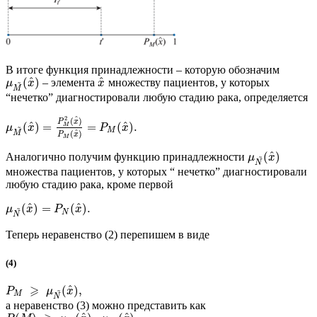
В итоге функция принадлежности – которую обозначим
^
^
(
)
– элемента
множеству пациентов, у которых
~
μ
x
x
M
“нечетко” диагностировали любую стадию рака, определяется
2
^
(
)
P
x
^
^
(
)
=
=
(
)
.
M
~
μ
x
P
x
M
^
M
(
)
P
x
M
^
(
)
Аналогично получим функцию принадлежности
~
μ
x
N
множества пациентов, у которых “ нечетко” диагностировали
любую стадию рака, кроме первой
^
^
(
)
=
(
)
.
~
μ
x
P
x
N
N
Теперь неравенство (2) перепишем в виде
(4)
⩾
^
(
)
,
~
P
μ
x
M
N
а неравенство (3) можно представить как