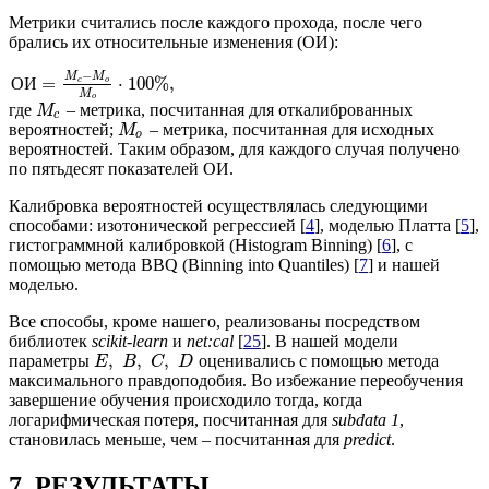
Метрики считались после каждого прохода, после чего
брались их относительные изменения (ОИ):
−
M
M
=
⋅
100
%
,
О
И
c
o
M
o
где
– метрика, посчитанная для откалиброванных
M
c
вероятностей;
– метрика, посчитанная для исходных
M
o
вероятностей. Таким образом, для каждого случая получено
по пятьдесят показателей ОИ.
Калибровка вероятностей осуществлялась следующими
способами: изотонической регрессией [
4
], моделью Платта [
5
],
гистограммной калибровкой (Histogram Binning) [
6
], с
помощью метода BBQ (Binning into Quantiles) [
7
] и нашей
моделью.
Все способы, кроме нашего, реализованы посредством
библиотек
scikit-learn
и
net:cal
[
25
]. В нашей модели
,
,
,
параметры
оценивались с помощью метода
E
B
C
D
максимального правдоподобия. Во избежание переобучения
завершение обучения происходило тогда, когда
логарифмическая потеря, посчитанная для
subdata 1
,
становилась меньше, чем – посчитанная для
predict
.
7. РЕЗУЛЬТАТЫ