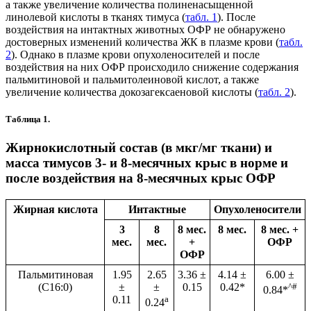
а также увеличение количества полиненасыщенной
линолевой кислоты в тканях тимуса (
табл. 1
). После
воздействия на интактных животных ОФР не обнаружено
достоверных изменений количества ЖК в плазме крови (
табл.
2
). Однако в плазме крови опухоленосителей и после
воздействия на них ОФР происходило снижение содержания
пальмитиновой и пальмитолеиновой кислот, а также
увеличение количества докозагексаеновой кислоты (
табл. 2
).
Таблица 1.
Жирнокислотный состав (в мкг/мг ткани) и
масса тимусов 3- и 8-месячных крыс в норме и
после воздействия на 8-месячных крыс ОФР
Жирная кислота
Интактные
Опухоленосители
3
8
8 мес.
8 мес.
8 мес. +
мес.
мес.
+
ОФР
ОФР
Пальмитиновая
1.95
2.65
3.36 ±
4.14 ±
6.00 ±
(C16:0)
±
±
0.15
0.42*
^#
0.84*
0.11
а
0.24