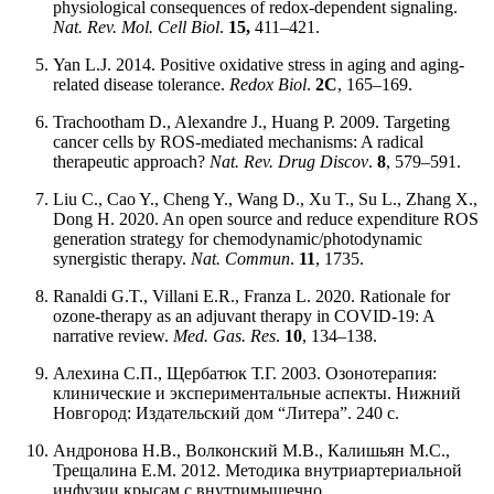
physiological consequences of redox-dependent signaling.
Nat. Rev. Mol. Cell Biol
.
15,
411–421.
Yan L.J. 2014. Positive oxidative stress in aging and aging-
related disease tolerance.
Redox Biol
.
2C
, 165–169.
Trachootham D., Alexandre J., Huang P. 2009. Targeting
cancer cells by ROS-mediated mechanisms: A radical
therapeutic approach?
Nat. Rev. Drug Discov
.
8
, 579–591.
Liu C., Cao Y., Cheng Y., Wang D., Xu T., Su L., Zhang X.,
Dong H. 2020. An open source and reduce expenditure ROS
generation strategy for chemodynamic/photodynamic
synergistic therapy.
Nat. Commun
.
11
, 1735.
Ranaldi G.T., Villani E.R., Franza L. 2020. Rationale for
ozone-therapy as an adjuvant therapy in COVID-19: A
narrative review.
Med. Gas. Res
.
10
, 134–138.
Алехина С.П., Щербатюк Т.Г. 2003. Озонотерапия:
клинические и экспериментальные аспекты. Нижний
Новгород: Издательский дом “Литера”. 240 с.
Андронова Н.В., Волконский М.В., Калишьян М.С.,
Трещалина Е.М. 2012. Методика внутриартериальной
инфузии крысам с внутримышечно