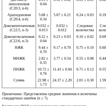
линоленовая
0.04
(C20:3, n-6)
Арахидоновая
5.68 ±
5.07 ± 0.21
0.24 ± 0.03
0.19
(C20:4, n-6)
0.34
Докозапентаеновая
0.032 ±
0.032 ±
Следовые
Сле
(C22:5, n-3)
0.013
0.012
количества
кол
Докозагексаеновая
0.22 ±
0.23 ± 0.03
0.10 ± 0.02
0.09
(C22:6, n-3)
0.04
НЖК
9.44 ±
9.17 ± 0.70
0.75 ± 0.10
0.60
0.70
МНЖК
2.82 ±
3.77 ± 0.54
0.55 ± 0.08
0.44
0.35
ПНЖК
10.72 ±
11.43 ± 0.94
0.71 ± 0.12
0.55
0.76
Сумма
22.98 ±
24.37 ± 2.20
2.01 ± 0.30
1.59
1.73
Примечание
. Представлены средние значения и величины
стандартных ошибок (
n
≥ 7).