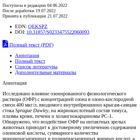
Поступила в редакцию 04.06.2022
После доработки 19.07.2022
Принята к публикации 21.07.2022
EDN:
QEKSPZ
DOI:
10.31857/S0233475522060093
Полный текст (PDF)
Аннотация
Полный текст
Список литературы
Дополнительные материалы
Аннотация
Исследовано влияние озонированного физиологического
раствора (ОФР) с концентрацией озона в озоно-кислородной
смеси 400 мкг/л, вводимого внутрибрюшинно крысам-самцам
стока
Sprague Dawley
, на жирнокислотный состав тимуса,
плазмы крови, печени и холангиокарциномы РС-1.
Обнаружено, что воздействие ОФР на интактных зрелых
животных приводит к достоверному увеличению содержания
олеиновой кислоты, суммарного количества
мононенасыщенных и полиненасыщенных жирных кислот, а