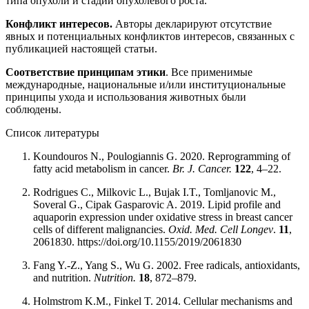
типа опухоли и стадии опухолевого роста.
Конфликт интересов.
Авторы декларируют отсутствие
явных и потенциальных конфликтов интересов, связанных с
публикацией настоящей статьи.
Соответствие принципам этики
. Все применимые
международные, национальные и/или институциональные
принципы ухода и использования животных были
соблюдены.
Список литературы
Koundouros N., Poulogiannis G. 2020. Reprogramming of
fatty acid metabolism in cancer.
Br. J. Cancer.
122
, 4–22.
Rodrigues C., Milkovic L., Bujak I.T., Tomljanovic M.,
Soveral G., Cipak Gasparovic A. 2019. Lipid profile and
aquaporin expression under oxidative stress in breast cancer
cells of different malignancies.
Oxid. Med. Cell Longev
.
11
,
2061830. https://doi.org/10.1155/2019/2061830
Fang Y.-Z., Yang S., Wu G. 2002. Free radicals, antioxidants,
and nutrition.
Nutrition.
18
, 872–879.
Holmstrom K.M., Finkel T. 2014. Cellular mechanisms and