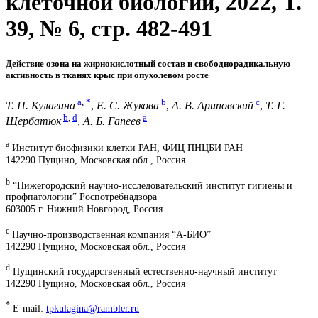
клеточной биологии, 2022, T.
39, № 6, стр. 482-491
Действие озона на жирнокислотный состав и свободнорадикальную
активность в тканях крыс при опухолевом росте
a
,
*
b
c
Т. П. Кулагина
,
Е. С. Жукова
,
А. В. Ариповский
,
Т. Г.
b
,
d
a
Щербатюк
,
А. Б. Гапеев
a
Институт биофизики клетки РАН, ФИЦ ПНЦБИ РАН
142290 Пущино, Московская обл., Россия
b
“Нижегородский научно-исследовательский институт гигиены и
профпатологии” Роспотребнадзора
603005 г. Нижний Новгород, Россия
c
Научно-производственная компания “А-БИО”
142290 Пущино, Московская обл., Россия
d
Пущинский государственный естественно-научный институт
142290 Пущино, Московская обл., Россия
*
E-mail:
tpkulagina@rambler.ru