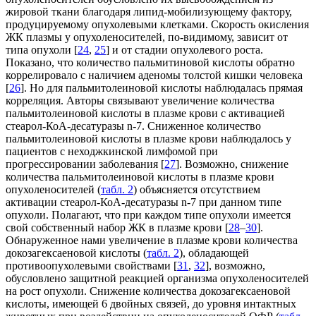
жировой ткани благодаря липид-мобилизующему фактору,
продуцируемому опухолевыми клетками. Скорость окисления
ЖК плазмы у опухоленосителей, по-видимому, зависит от
типа опухоли [
24
,
25
] и от стадии опухолевого роста.
Показано, что количество пальмитиновой кислоты обратно
коррелировало с наличием аденомы толстой кишки человека
[
26
]. Но для пальмитолеиновой кислоты наблюдалась прямая
корреляция. Авторы связывают увеличение количества
пальмитолеиновой кислоты в плазме крови с активацией
стеарол-КоА-десатуразы n-7. Сниженное количество
пальмитолеиновой кислоты в плазме крови наблюдалось у
пациентов с неходжкинской лимфомой при
прогрессировании заболевания [
27
]. Возможно, снижение
количества пальмитолеиновой кислоты в плазме крови
опухоленосителей (
табл. 2
) объясняется отсутствием
активации стеарол-КоА-десатуразы n-7 при данном типе
опухоли. Полагают, что при каждом типе опухоли имеется
свой собственный набор ЖК в плазме крови [
28
–
30
].
Обнаруженное нами увеличение в плазме крови количества
докозагексаеновой кислоты (
табл. 2
), обладающей
противоопухолевыми свойствами [
31
,
32
], возможно,
обусловлено защитной реакцией организма опухоленосителей
на рост опухоли. Снижение количества докозагексаеновой
кислоты, имеющей 6 двойных связей, до уровня интактных