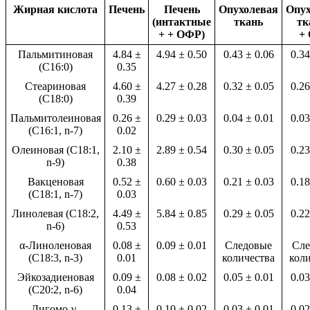
Жирная кислота
Печень
Печень
Опухолевая
Опух
(интактные
ткань
тк
+ + ОФР)
+
Пальмитиновая
4.84 ±
4.94 ± 0.50
0.43 ± 0.06
0.34
(C16:0)
0.35
Стеариновая
4.60 ±
4.27 ± 0.28
0.32 ± 0.05
0.26
(C18:0)
0.39
Пальмитолеиновая
0.26 ±
0.29 ± 0.03
0.04 ± 0.01
0.03
(C16:1, n-7)
0.02
Олеиновая (C18:1,
2.10 ±
2.89 ± 0.54
0.30 ± 0.05
0.23
n-9)
0.38
Вакценовая
0.52 ±
0.60 ± 0.03
0.21 ± 0.03
0.18
(C18:1, n-7)
0.03
Линолевая (C18:2,
4.49 ±
5.84 ± 0.85
0.29 ± 0.05
0.22
n-6)
0.53
α-Линоленовая
0.08 ±
0.09 ± 0.01
Следовые
Сле
(C18:3, n-3)
0.01
количества
кол
Эйкозадиеновая
0.09 ±
0.08 ± 0.02
0.05 ± 0.01
0.03
(C20:2, n-6)
0.04
Дигомо-γ-
0.13 ±
0.10 ± 0.02
0.03 ± 0.01
0.02