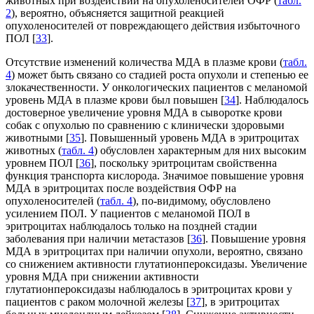
животных при воздействии на опухоленосителей ОФР (
табл.
2
), вероятно, объясняется защитной реакцией
опухоленосителей от повреждающего действия избыточного
ПОЛ [
33
].
Отсутствие изменений количества МДА в плазме крови (
табл.
4
) может быть связано со стадией роста опухоли и степенью ее
злокачественности. У онкологических пациентов с меланомой
уровень МДА в плазме крови был повышен [
34
]. Наблюдалось
достоверное увеличение уровня МДА в сыворотке крови
собак с опухолью по сравнению с клинически здоровыми
животными [
35
]. Повышенный уровень МДА в эритроцитах
животных (
табл. 4
) обусловлен характерным для них высоким
уровнем ПОЛ [
36
], поскольку эритроцитам свойственна
функция транспорта кислорода. Значимое повышение уровня
МДА в эритроцитах после воздействия ОФР на
опухоленосителей (
табл. 4
), по-видимому, обусловлено
усилением ПОЛ. У пациентов с меланомой ПОЛ в
эритроцитах наблюдалось только на поздней стадии
заболевания при наличии метастазов [
36
]. Повышение уровня
МДА в эритроцитах при наличии опухоли, вероятно, связано
со снижением активности глутатионпероксидазы. Увеличение
уровня МДА при снижении активности
глутатионпероксидазы наблюдалось в эритроцитах крови у
пациентов с раком молочной железы [
37
], в эритроцитах