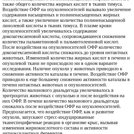
также общего количества жирных кислот в тканях тимуса.
Воздействие ОФР на опухоленосителей вызывало увеличение
содержания насыщенных и полиненасыщенных жирных
кислот, а также увеличение количества полиненасыщенной
линолевой кислоты в тканях тимуса. В плазме крови
опухоленосителей увеличивалось содержание
докозагексаеновой кислоты, сопровождавшееся снижением
количества пальмитиновой и пальмитолеиновой кислот.
После воздействия на опухоленосителей ОФР количество
докозагексаеновой кислоты снижалось до уровня интактных
животных. Изменений количества жирных кислот в печени и
опухолевой ткани не происходило ни в одном варианте
исследования. Наличие опухоли у животных приводило к
снижению активности каталазы в печени. Воздействие ОФР
приводило к еще большему снижению активности каталазы в
печени интактных животных и опухоленосителей.
Количество малонового диальдегида увеличивалось в
эритроцитах животных с опухолью и после воздействия на
них ОФР. В печени количество малонового диальдегида
снижалось после воздействия ОФР на опухоленосителей.
Предполагается, что воздействие ОФР, как и развитие
опухоли, запускают стресс-индуцированные
тканеспецифичные реакции в организме крыс, вызывая
изменения жирнокислотного состава и активности
антиоксидантных ферментов.