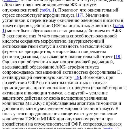
объясняет повышение количества ЖК в тимусе
опухоленосителей (
табл. 1
). Полагают, что окислительный
стресс способствует атрофии тимуса [
17
]. Увеличение
устойчивой к перекисному окислению олеиновой кислоты в
тимусе при воздействии ОФР на интактных животных (
табл.
1
) может быть обусловлено ее защитным действием от АФК.
В экспериментах
in vitro
показана способность олеиновой
кислоты сохранять морфологию, внутриклеточный
антиоксидантный статус и активность метаболических
ферментов эритроцитов, которые были повреждены
фенилгидразином, вызывающим окислительный стресс [
18
].
Однако при облучении крыс ионизирующей радиацией,
вызывающей образование АФК, атрофия тимуса
сопровождалась повышенной активностью фосфолипазы D,
активирующей олеиновую кислоту [
19
]. Возможно, при
воздействии ОФР на интактных животных в тимусе
происходят два противоположных процесса (с одной стороны,
активация инволюции тимуса, а с другой – усиление
защитного действия от озона вследствие увеличения
количества МНЖК) с преобладанием апоптоза тимоцитов и
дополнительным увеличением жировой ткани в тимусе. В
пользу этого предположения свидетельствует увеличение
количества НЖК и МНЖК при опухолевом росте и при
воздействии на опухоленосителей ОФР, сопровождающееся