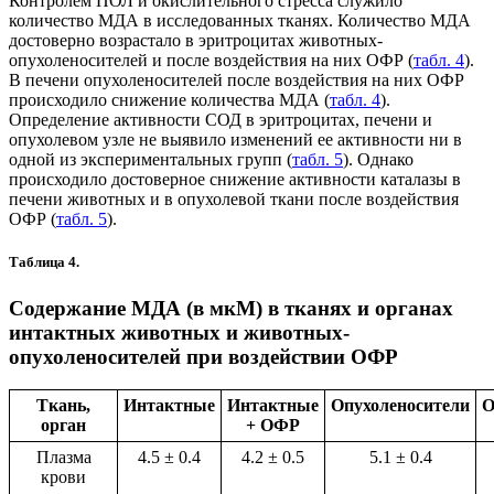
Контролем ПОЛ и окислительного стресса служило
количество МДА в исследованных тканях. Количество МДА
достоверно возрастало в эритроцитах животных-
опухоленосителей и после воздействия на них ОФР (
табл. 4
).
В печени опухоленосителей после воздействия на них ОФР
происходило снижение количества МДА (
табл. 4
).
Определение активности СОД в эритроцитах, печени и
опухолевом узле не выявило изменений ее активности ни в
одной из экспериментальных групп (
табл. 5
). Однако
происходило достоверное снижение активности каталазы в
печени животных и в опухолевой ткани после воздействия
ОФР (
табл. 5
).
Таблица 4.
Содержание МДА (в мкМ) в тканях и органах
интактных животных и животных-
опухоленосителей при воздействии ОФР
Ткань,
Интактные
Интактные
Опухоленосители
О
орган
+ ОФР
Плазма
4.5 ± 0.4
4.2 ± 0.5
5.1 ± 0.4
крови