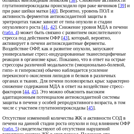
больных миелоидным лейкозом [
38
]. Снижение активности
глутатионпероксидазы происходило при раке яичников [
39
] и
при раке шейки матки [
40
]. Вероятно, уровень ПОЛ и
активность ферментов антиоксидантной защиты в
эритроцитах также зависят от типа опухоли и стадии
опухолевого роста [
41
,
42
]. Снижение уровня МДА в печени
(
табл. 4
) может быть связано с развитием окислительного
стресса под действием ОФР [
43
], который, вероятно,
активирует в печени антиоксидантные ферменты.
Воздействие ОФР, как и развитие опухоли, запускают
универсальные стресс-индуцированные тканеспецифичные
реакции в организме крыс. Показано, что в ответ на острые
стрессоры различной модальности (эмоционально-болевой,
гипо- и гипероксия) обычно наблюдается усиление
перекисного окисления липидов и белков в различных
органах и тканях. Для печени половозрелых крыс характерно
снижение содержания МДА в ответ на воздействие стресс-
факторов [
44
,
45
]. Это можно объяснить высоким
адаптационным потенциалом антиоксидантной системы
защиты в печени у особей репродуктивного возраста, в том
числе с участием глутатионпероксидазы [
45
].
Отсутствие изменений количества ЖК и активности СОД в
печени на данной стадии роста опухоли и под влиянием ОФР
(
табл. 5
) свидетельствуют об отсутствии нарушений