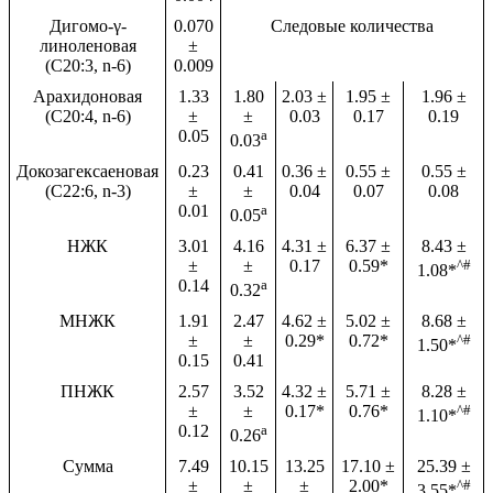
Дигомо-γ-
0.070
Следовые количества
линоленовая
±
(C20:3, n-6)
0.009
Арахидоновая
1.33
1.80
2.03 ±
1.95 ±
1.96 ±
(C20:4, n-6)
±
±
0.03
0.17
0.19
0.05
а
0.03
Докозагексаеновая
0.23
0.41
0.36 ±
0.55 ±
0.55 ±
(C22:6, n-3)
±
±
0.04
0.07
0.08
0.01
а
0.05
НЖК
3.01
4.16
4.31 ±
6.37 ±
8.43 ±
±
±
0.17
0.59*
^#
1.08*
0.14
а
0.32
МНЖК
1.91
2.47
4.62 ±
5.02 ±
8.68 ±
±
±
0.29*
0.72*
^#
1.50*
0.15
0.41
ПНЖК
2.57
3.52
4.32 ±
5.71 ±
8.28 ±
±
±
0.17*
0.76*
^#
1.10*
0.12
а
0.26
Сумма
7.49
10.15
13.25
17.10 ±
25.39 ±
±
±
±
2.00*
^#
3.55*