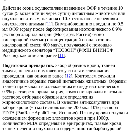
Действие озона осуществляли введением ОФР в течение 10
суток (5 воздействий через сутки) интактным животным или
опухоленосителям, начиная с 10-х суток после перевивки
опухолевого штамма [
11
]. Внутрибрюшинно вводили по 0.5
мл ОФР (сразу после барботирования изотонического 0.9%
раствора хлорида натрия (Мосфарм, Россия) озоно-
кислородной смесью) с концентрацией озона в озоно-
кислородной смеси 400 мкг/л, получаемой с помощью
медицинского озонатора “ТЕОЗОН” (РФЯЦ ВНИИЭФ,
Россия), как описано ранее [
11
].
Подготовка препаратов.
Забор образцов крови, тканей
тимуса, печени и опухолевого узла для исследования
проводили, как описано ранее [
12
]. Контролем служили
аналогичные образцы тканей интактных животных. Образцы
тканей промывали в охлажденном во льду изотоническом
0.9% растворе хлорида натрия, гомогенизировали в этом же
растворе, отбирали образцы для определения
жирнокислотного состава. В качестве антикоагулянта при
заборе крови (~5 мл) использовали 200 мкл 10% раствора
EDTA (PanReac AppliChem, Испания). Плазму крови получали
осаждением форменных элементов крови при 1000
g
.
Количество МДА определяли в эритроцитах, плазме крови,
тканях печени и опухоли по содержанию тиобарбитуровой