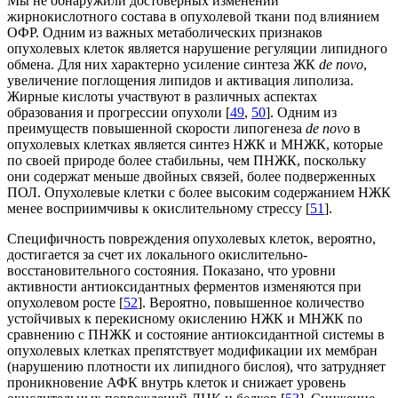
Мы не обнаружили достоверных изменений
жирнокислотного состава в опухолевой ткани под влиянием
ОФР. Одним из важных метаболических признаков
опухолевых клеток является нарушение регуляции липидного
обмена. Для них характерно усиление синтеза ЖК
de novo
,
увеличение поглощения липидов и активация липолиза.
Жирные кислоты участвуют в различных аспектах
образования и прогрессии опухоли [
49
,
50
]. Одним из
преимуществ повышенной скорости липогенеза
de novo
в
опухолевых клетках является синтез НЖК и МНЖК, которые
по своей природе более стабильны, чем ПНЖК, поскольку
они содержат меньше двойных связей, более подверженных
ПОЛ. Опухолевые клетки с более высоким содержанием НЖК
менее восприимчивы к окислительному стрессу [
51
].
Специфичность повреждения опухолевых клеток, вероятно,
достигается за счет их локального окислительно-
восстановительного состояния. Показано, что уровни
активности антиоксидантных ферментов изменяются при
опухолевом росте [
52
]. Вероятно, повышенное количество
устойчивых к перекисному окислению НЖК и МНЖК по
сравнению с ПНЖК и состояние антиоксидантной системы в
опухолевых клетках препятствует модификации их мембран
(нарушению плотности их липидного бислоя), что затрудняет
проникновение АФК внутрь клеток и снижает уровень