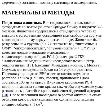
ферментов) составляет новизну настоящего исследования.
МАТЕРИАЛЫ И МЕТОДЫ
Подготовка животных.
В исследованиях использовали
аутбредных крыс-самцов стока
Sprague Dawley
в возрасте 3–8
месяцев. Животные содержались в стандартных условиях
вивария с естественным освещением при свободном доступе
к полнорационному корму и питьевой воде. Животные были
разделены на 4 группы (
n
≥ 7): “интактные”, “интактные +
ОФР”, “опухоленосители”, “опухоленосители + ОФР”. В
качестве модели неоплазии использовали
холангиоцеллюлярный рак РС-1 (коллекция ФГБУ
“Национальный медицинский исследовательский центр
онкологии им. Н.Н. Блохина” Минздрава России, г. Москва).
Опухоль для инокуляции брали на 14-е сутки развития.
Перевивку проводили 25% взвесью клеток опухоли в
растворе Хенкса (ПанЭко, Россия), прививочная доза
составила 100 мг на крысу. Инокулюм карциномы РС-1
вводили в мышцы голени крысы так, чтобы опухолевые узлы
развивались в бассейне кровоснабжения бедренной артерии
[
10
]. После перевивки наблюдали за ростом опухоли, в опыт
отбирали крыс с развившимися опухолями, достигшими
3
среднего объема 3–5 см
.