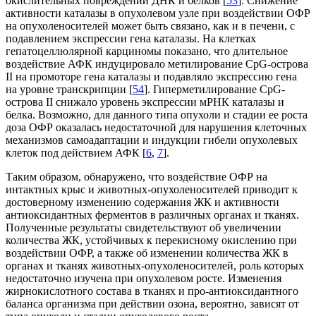
окислительных повреждений ДНК и белков [
53
]. Снижение
активности каталазы в опухолевом узле при воздействии ОФР
на опухоленосителей может быть связано, как и в печени, с
подавлением экспрессии гена каталазы. На клетках
гепатоцеллюлярной карциномы показано, что длительное
воздействие АФК индуцировало метилирование CpG-острова
II на промоторе гена каталазы и подавляло экспрессию гена
на уровне транскрипции [
54
]. Гиперметилирование CpG-
острова II снижало уровень экспрессии мРНК каталазы и
белка. Возможно, для данного типа опухоли и стадии ее роста
доза ОФР оказалась недостаточной для нарушения клеточных
механизмов самоадаптации и индукции гибели опухолевых
клеток под действием АФК [
6
,
7
].
Таким образом, обнаружено, что воздействие ОФР на
интактных крыс и животных-опухоленосителей приводит к
достоверному изменению содержания ЖК и активности
антиоксидантных ферментов в различных органах и тканях.
Полученные результаты свидетельствуют об увеличении
количества ЖК, устойчивых к перекисному окислению при
воздействии ОФР, а также об изменении количества ЖК в
органах и тканях животных-опухоленосителей, роль которых
недостаточно изучена при опухолевом росте. Изменения
жирнокислотного состава в тканях и про-антиоксидантного
баланса организма при действии озона, вероятно, зависят от