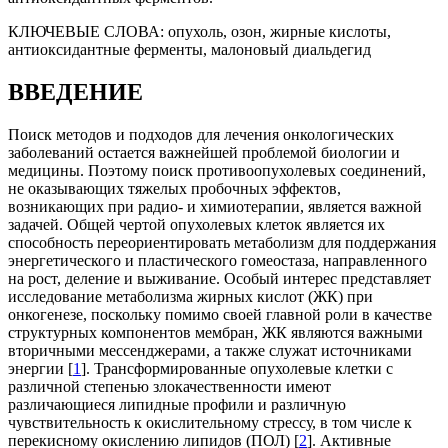
КЛЮЧЕВЫЕ СЛОВА:
опухоль, озон, жирные кислоты,
антиоксидантные ферменты, малоновый диальдегид
ВВЕДЕНИЕ
Поиск методов и подходов для лечения онкологических
заболеваний остается важнейшей проблемой биологии и
медицины. Поэтому поиск противоопухолевых соединений,
не оказывающих тяжелых пробочных эффектов,
возникающих при радио- и химиотерапии, является важной
задачей. Общей чертой опухолевых клеток является их
способность переориентировать метаболизм для поддержания
энергетического и пластического гомеостаза, направленного
на рост, деление и выживание. Особый интерес представляет
исследование метаболизма жирных кислот (ЖК) при
онкогенезе, поскольку помимо своей главной роли в качестве
структурных компонентов мембран, ЖК являются важными
вторичными мессенджерами, а также служат источниками
энергии [
1
]. Трансформированные опухолевые клетки с
различной степенью злокачественности имеют
различающиеся липидные профили и различную
чувствительность к окислительному стрессу, в том числе к
перекисному окислению липидов (ПОЛ) [
2
]. Активные