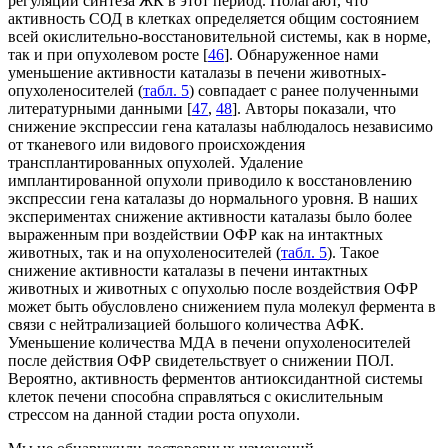
регуляции синтеза ЖК в этот период. Полагают, что
активность СОД в клетках определяется общим состоянием
всей окислительно-восстановительной системы, как в норме,
так и при опухолевом росте [
46
]. Обнаруженное нами
уменьшение активности каталазы в печени животных-
опухоленосителей (
табл. 5
) совпадает с ранее полученными
литературными данными [
47
,
48
]. Авторы показали, что
снижение экспрессии гена каталазы наблюдалось независимо
от тканевого или видового происхождения
трансплантированных опухолей. Удаление
имплантированной опухоли приводило к восстановлению
экспрессии гена каталазы до нормального уровня. В наших
экспериментах снижение активности каталазы было более
выраженным при воздействии ОФР как на интактных
животных, так и на опухоленосителей (
табл. 5
). Такое
снижение активности каталазы в печени интактных
животных и животных с опухолью после воздействия ОФР
может быть обусловлено снижением пула молекул фермента в
связи с нейтрализацией большого количества АФК.
Уменьшение количества МДА в печени опухоленосителей
после действия ОФР свидетельствует о снижении ПОЛ.
Вероятно, активность ферментов антиоксидантной системы
клеток печени способна справляться с окислительным
стрессом на данной стадии роста опухоли.