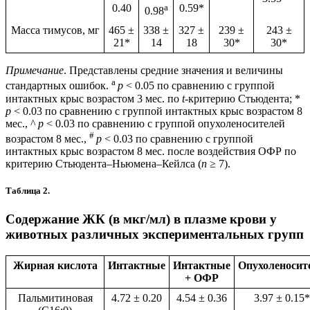
0.40
а
0.59*
0.98
Масса тимусов, мг
465 ±
338 ±
327 ±
239 ±
243 ±
21*
14
18
30*
30*
Примечание
. Представлены средние значения и величины
а
стандартных ошибок.
p
< 0.05 по сравнению с группой
интактных крыс возрастом 3 мес. по
t
-критерию Стьюдента; *
p
< 0.03 по сравнению с группой интактных крыс возрастом 8
мес., ^
p
< 0.03 по сравнению с группой опухоленосителей
#
возрастом 8 мес.,
p
< 0.03 по сравнению с группой
интактных крыс возрастом 8 мес. после воздействия ОФР по
критерию Стьюдента–Ньюмена–Кейлса (
n
≥ 7).
Таблица 2.
Содержание ЖК (в мкг/мл) в плазме крови у
животных различных экспериментальных групп
Жирная кислота
Интактные
Интактные
Опухоленосит
+ ОФР
Пальмитиновая
4.72 ± 0.20
4.54 ± 0.36
3.97 ± 0.15*