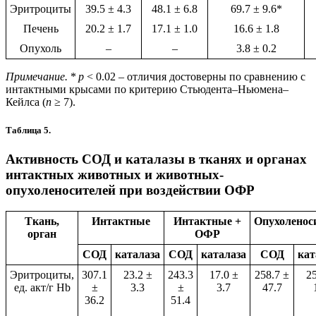
Эритроциты
39.5 ± 4.3
48.1 ± 6.8
69.7 ± 9.6*
Печень
20.2 ± 1.7
17.1 ± 1.0
16.6 ± 1.8
Опухоль
–
–
3.8 ± 0.2
Примечание.
*
p
< 0.02 – отличия достоверны по сравнению с
интактными крысами по критерию Стьюдента–Ньюмена–
Кейлса (
n
≥ 7).
Таблица 5.
Активность СОД и каталазы в тканях и органах
интактных животных и животных-
опухоленосителей при воздействии ОФР
Ткань,
Интактные
Интактные +
Опухоленос
орган
ОФР
СОД
каталаза
СОД
каталаза
СОД
кат
Эритроциты,
307.1
23.2 ±
243.3
17.0 ±
258.7 ±
25
ед. акт/г Hb
±
3.3
±
3.7
47.7
36.2
51.4