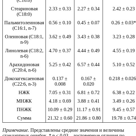
(C16:0)
Стеариновая
2.33 ± 0.33
2.27 ± 0.34
2.42 ± 0.23
(C18:0)
Пальмитолеиновая
0.56 ± 0.10
0.45 ± 0.07
0.26 ± 0.03*
(C16:1, n-7)
Олеиновая (C18:1,
3.62 ± 0.49
3.43 ± 0.38
3.23 ± 0.28
n-9)
Линолевая (C18:2,
4.70 ± 0.37
4.44 ± 0.49
4.55 ± 0.19
n-6)
Арахидоновая
5.25 ± 0.42
6.57 ± 0.44
5.10 ± 0.52
(C20:4, n-6)
Докозагексаеновая
0.137 ±
0.167 ±
0.218 ± 0.02
(C22:6, n-3)
0.008
0.020
НЖК
7.05 ± 0.31
6.81 ± 0.72
6.38 ± 0.22
МНЖК
4.18 ± 0.69
3.88 ± 0.41
3.49 ± 0.26
ПНЖК
10.09 ± 0.29
11.17 ± 0.91
9.45 ± 0.57
Сумма
21.32 ± 0.60
21.86 ± 0.80
19.78 ± 0.74
Примечание.
Представлены средние значения и величины
стандартных ошибок. *
p
< 0.03 – достоверные отличия по