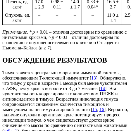
Печень, ед.
17.0
0.98 ±
14.0
0.33 ±
16.5 ±
0.
акт/г
± 2.9
0.11
± 1.7
0.04*
2.7
0
Опухоль, ед.
–
–
–
–
11.0 ±
2.5
акт/г
1.4
Примечание. *
p
< 0.01 – отличия достоверны по сравнению с
интактными крысами, ^
p
< 0.03 – отличия достоверны по
сравнению с опухоленосителями по критерию Стьюдента–
Ньюмена–Кейлса (
n
≥ 7).
ОБСУЖДЕНИЕ РЕЗУЛЬТАТОВ
Тимус является центральным органом иммунной системы,
обеспечивающим Т-клеточный иммунитет [
13
]. Обнаружено,
что тимус у крыс в возрасте 1 месяца был менее чувствителен
к АФК, чем у крыс в возрасте от 3 до 7 месяцев [
14
]. Эта
чувствительность коррелировала с количеством ПНЖК и
антиоксидантов в тимусе. Возрастная инволюция тимуса
сопровождается снижением количества тимоцитов и
замещением ткани тимуса жировой тканью [
15
,
16
]. Вероятно,
наличие опухоли в организме крыс потенциирует процесс
инволюции тимуса, о чем свидетельствует достоверное
снижение его массы по сравнению с интактными животными
(
табл. 1
). Увеличение жировой ткани в тимусе, по-видимому,