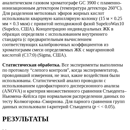
аналитическом газовом хроматографе GC 3900 с пламенно-
ионизационным детектором (температура детектора 260°С).
Для разделения метиловых эфиров жирных кислот
использовали кварцевую капиллярную колонку (15 м × 0.25
мм × 0.3 мкм) с привитой неподвижной фазой SupelcoWax10
(Supelco, США). Концентрацию индивидуальных ЖК в
образцах определяли с использованием внутреннего
стандарта (с предварительным вычислением
соответствующих калибровочных коэффициентов из
хроматограмм смеси определяемых ЖК с маргариновой
кислотой (С17:0) (Sigma, США).
Статистическая обработка.
Все эксперименты выполнены
по протоколу “слепого контроля”, когда экспериментатор,
проводивший измерения, не знал, какие воздействия были
использованы. Статистический анализ проводили с
использованием однофакторного дисперсионного анализа
(ANOVA) и критерия множественного сравнения Стьюдента–
Ньюмена–Кейлса при нормальном распределении данных по
тесту Колмогорова–Смирнова. Для парного сравнения групп
данных использовали
t
-критерий Стьюдента (
p
< < 0.05).
РЕЗУЛЬТАТЫ