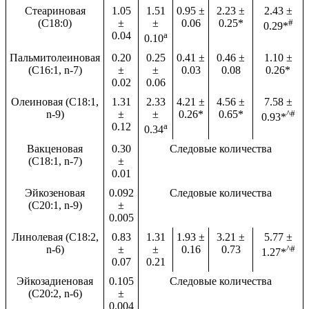
Стеариновая
1.05
1.51
0.95 ±
2.23 ±
2.43 ±
(C18:0)
±
±
0.06
0.25*
#
0.29*
0.04
а
0.10
Пальмитолеиновая
0.20
0.25
0.41 ±
0.46 ±
1.10 ±
(C16:1, n-7)
±
±
0.03
0.08
0.26*
0.02
0.06
Олеиновая (C18:1,
1.31
2.33
4.21 ±
4.56 ±
7.58 ±
n-9)
±
±
0.26*
0.65*
^#
0.93*
0.12
а
0.34
Вакценовая
0.30
Следовые количества
(C18:1, n-7)
±
0.01
Эйкозеновая
0.092
Следовые количества
(C20:1, n-9)
±
0.005
Линолевая (C18:2,
0.83
1.31
1.93 ±
3.21 ±
5.77 ±
n-6)
±
±
0.16
0.73
^#
1.27*
0.07
0.21
Эйкозадиеновая
0.105
Следовые количества
(C20:2, n-6)
±
0.004