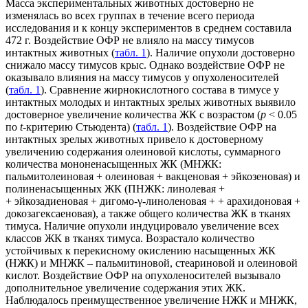
Масса экспериментальных животных достоверно не
изменялась во всех группах в течение всего периода
исследования и к концу экспериментов в среднем составила
472 г. Воздействие ОФР не влияло на массу тимусов
интактных животных (
табл. 1
). Наличие опухоли достоверно
снижало массу тимусов крыс. Однако воздействие ОФР не
оказывало влияния на массу тимусов у опухоленосителей
(
табл. 1
). Сравнение жирнокислотного состава в тимусе у
интактных молодых и интактных зрелых животных выявило
достоверное увеличение количества ЖК с возрастом (
p
< 0.05
по
t
-критерию Стьюдента) (
табл. 1
). Воздействие ОФР на
интактных зрелых животных привело к достоверному
увеличению содержания олеиновой кислоты, суммарного
количества мононенасыщенных ЖК (МНЖК:
пальмитолеиновая + олеиновая + вакценовая + эйкозеновая) и
полиненасыщенных ЖК (ПНЖК: линолевая +
+ эйкозадиеновая + дигомо-γ-линоленовая + + арахидоновая +
докозагексаеновая), а также общего количества ЖК в тканях
тимуса. Наличие опухоли индуцировало увеличение всех
классов ЖК в тканях тимуса. Возрастало количество
устойчивых к перекисному окислению насыщенных ЖК
(НЖК) и МНЖК – пальмитиновой, стеариновой и олеиновой
кислот. Воздействие ОФР на опухоленосителей вызывало
дополнительное увеличение содержания этих ЖК.
Наблюдалось преимущественное увеличение НЖК и МНЖК,