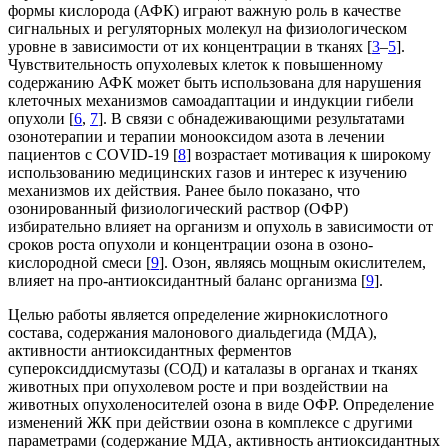
формы кислорода (АФК) играют важную роль в качестве
сигнальных и регуляторных молекул на физиологическом
уровне в зависимости от их концентрации в тканях [
3
–
5
].
Чувствительность опухолевых клеток к повышенному
содержанию АФК может быть использована для нарушения
клеточных механизмов самоадаптации и индукции гибели
опухоли [
6
,
7
]. В связи с обнадеживающими результатами
озонотерапии и терапии монооксидом азота в лечении
пациентов с COVID-19 [
8
] возрастает мотивация к широкому
использованию медицинских газов и интерес к изучению
механизмов их действия. Ранее было показано, что
озонированный физиологический раствор (ОФР)
избирательно влияет на организм и опухоль в зависимости от
сроков роста опухоли и концентрации озона в озоно-
кислородной смеси [
9
]. Озон, являясь мощным окислителем,
влияет на про-антиоксидантный баланс организма [
9
].
Целью работы является определение жирнокислотного
состава, содержания малонового диальдегида (МДА),
активности антиоксидантных ферментов
супероксиддисмутазы (СОД) и каталазы в органах и тканях
животных при опухолевом росте и при воздействии на
животных опухоленосителей озона в виде ОФР. Определение
изменений ЖК при действии озона в комплексе с другими
параметрами (содержание МДА, активность антиоксидантных