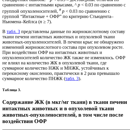
сравнению с интактными крысами, ^
p
< 0.03 по сравнению с
#
группой опухоленосителей,
p
< 0.03 по сравнению с
группой “Интактные + ОФР” по критерию Стьюдента–
Ньюмена–Кейлса (
n
≥ 7).
В
табл. 3
представлены данные по жирнокислотному составу
ткани печени интактных животных и опухолевой ткани
животных-опухоленосителей. В печени крыс не обнаружено
изменений жирнокислотного состава при опухолевом росте.
При воздействии ОФР на интактных животных и
опухоленосителей количество ЖК также не изменялось. ОФР
не влиял на количество ЖК в опухолевой ткани, где
суммарное количество НЖК и МНЖК, устойчивых к
перекисному окислению, практически в 2 раза превышало
суммарное количество ПНЖК (
табл. 3
).
Таблица 3.
Содержание ЖК (в мкг/мг ткани) в ткани печени
интактных животных и в опухолевой ткани
животных-опухоленосителей, в том числе после
воздействия ОФР