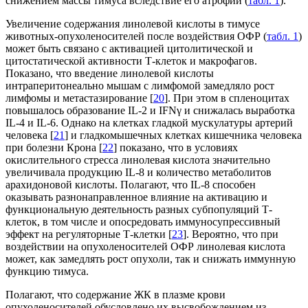
снижением массы тимуса вследствие его атрофии (
табл. 1
).
Увеличение содержания линолевой кислоты в тимусе
животных-опухоленосителей после воздействия ОФР (
табл. 1
)
может быть связано с активацией цитолитической и
цитостатической активности Т-клеток и макрофагов.
Показано, что введение линолевой кислоты
интраперитонеально мышам с лимфомой замедляло рост
лимфомы и метастазирование [
20
]. При этом в спленоцитах
повышалось образование IL-2 и IFNγ и снижалась выработка
IL-4 и IL-6. Однако на клетках гладкой мускулатуры артерий
человека [
21
] и гладкомышечных клетках кишечника человека
при болезни Крона [
22
] показано, что в условиях
окислительного стресса линолевая кислота значительно
увеличивала продукцию IL-8 и количество метаболитов
арахидоновой кислоты. Полагают, что IL-8 способен
оказывать разнонаправленное влияние на активацию и
функциональную деятельность разных субпопуляций Т-
клеток, в том числе и опосредовать иммуносупрессивный
эффект на регуляторные Т-клетки [
23
]. Вероятно, что при
воздействии на опухоленосителей ОФР линолевая кислота
может, как замедлять рост опухоли, так и снижать иммунную
функцию тимуса.
Полагают, что содержание ЖК в плазме крови
опухоленосителей обусловлено их высвобождением из