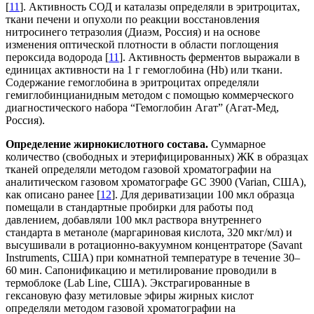
[
11
]. Активность СОД и каталазы определяли в эритроцитах,
ткани печени и опухоли по реакции восстановления
нитросинего тетразолия (Диаэм, Россия) и на основе
изменения оптической плотности в области поглощения
пероксида водорода [
11
]. Активность ферментов выражали в
единицах активности на 1 г гемоглобина (Hb) или ткани.
Содержание гемоглобина в эритроцитах определяли
гемиглобинцианидным методом с помощью коммерческого
диагностического набора “Гемоглобин Агат” (Агат-Мед,
Россия).
Определение жирнокислотного состава.
Суммарное
количество (свободных и этерифицированных) ЖК в образцах
тканей определяли методом газовой хроматографии на
аналитическом газовом хроматографе GC 3900 (Varian, США),
как описано ранее [
12
]. Для дериватизации 100 мкл образца
помещали в стандартные пробирки для работы под
давлением, добавляли 100 мкл раствора внутреннего
стандарта в метаноле (маргариновая кислота, 320 мкг/мл) и
высушивали в ротационно-вакуумном концентраторе (Savant
Instruments, США) при комнатной температуре в течение 30–
60 мин. Сапонификацию и метилирование проводили в
термоблоке (Lab Line, США). Экстрагированные в
гексановую фазу метиловые эфиры жирных кислот
определяли методом газовой хроматографии на