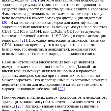
происхождение [
19
]. При этом активация или повреждение
эндотелия в результате травмы или патологии приводит к
существенному росту количества данных везикул в кровотоке.
Фактически эндотелиальные внеклеточные везикулы могут
использоваться в качестве маркера дисфункции эндотелия
[
20
]. В качестве основных маркеров для идентификации
эндотелиальных внеклеточных везикул могут использоваться
CD31, CD105 и CD144, или CD62E и CD106 (васкулярная
молекула клеточной адгезии 1, VCAM-1) в случае активации
эндотелия [
21
]. Поскольку некоторые из маркеров, такие как
CD31, также экспрессируются на других типах клеток
(например, тромбоцитах и лейкоцитах), рекомендуется
использование нескольких маркеров из данного списка.
Важным источником внеклеточных везикул являются
иммунные клетки, в частности лейкоциты. Данный тип
внеклеточных везикул является минорным в кровотоке
здоровых доноров, однако при патологиях их количество
может возрастать. Это делает данные внеклеточные везикулы
перспективными для исследования в качестве возможного
маркера различных заболеваний [
22
].
Помимо эндотелиальных клеток, тромбоцитов и лейкоцитов,
эритроциты также могут быть источником внеклеточных
везикул [
23
]. Эритроцитарные внеклеточные везикулы в
больших количествах были обнаружены в