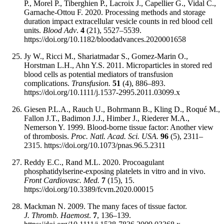
P., Morel P., Tiberghien P., Lacroix J., Capellier G., Vidal C.,
Garnache-Ottou F. 2020. Processing methods and storage
duration impact extracellular vesicle counts in red blood cell
units.
Blood Adv
.
4
(21), 5527–5539.
https://doi.org/10.1182/bloodadvances.2020001658
Jy W., Ricci M., Shariatmadar S., Gomez-Marin O.,
Horstman L.H., Ahn Y.S. 2011. Microparticles in stored red
blood cells as potential mediators of transfusion
complications.
Transfusion.
51
(4), 886–893.
https://doi.org/10.1111/j.1537-2995.2011.03099.x
Giesen P.L.A., Rauch U., Bohrmann B., Kling D., Roqué M.,
Fallon J.T., Badimon J.J., Himber J., Riederer M.A.,
Nemerson Y. 1999. Blood-borne tissue factor: Another view
of thrombosis.
Proc. Natl. Acad. Sci. USA.
96
(5), 2311–
2315. https://doi.org/10.1073/pnas.96.5.2311
Reddy E.C., Rand M.L. 2020. Procoagulant
phosphatidylserine-exposing platelets in vitro and in vivo.
Front Cardiovasc. Med.
7
(15), 15.
https://doi.org/10.3389/fcvm.2020.00015
Mackman N. 2009. The many faces of tissue factor.
J. Thromb. Haemost
.
7
, 136–139.