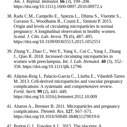
Am. J. Reprod. Immunol.
66
(3), 199–208.
https://doi.org/10.1111/j.1600-0897.2010.00972.x
Radu C.M., Campello E., Spiezia L., Dhima S., Visentin S.,
Gavasso S., Woodhams B., Cosmi E., Simioni P. 2015.
Origin and levels of circulating microparticles in normal
pregnancy: A longitudinal observation in healthy women.
Scand. J. Clin. Lab. Invest
.
75
(6), 487–495.
https://doi.org/10.3109/00365513.2015.1052551
Zhang Y., Zhao C., Wei Y., Yang S., Cui C., Yang J., Zhang
J., Qiao R. 2018. Increased circulating microparticles in
women with preeclampsia.
Int. J. Lab. Hematol
.
40
(3), 352–
358. https://doi.org/10.1111/ijlh.12796
Alijotas-Reig J., Palacio-Garcia C., Llurba E., Vilardell-Tarres
M. 2013. Cell-derived microparticles and vascular pregnancy
complications: A systematic and comprehensive review.
Fertil. Steril
.
99
(2), 441–449.
https://doi.org/10.1016/j.fertnstert.2012.10.009
Aharon A., Brenner B. 2011. Microparticles and pregnancy
complications.
Thromb. Res
.
127
, S67–S71.
https://doi.org/10.1016/S0049-3848(11)70019-6
Burton G.J., Fowden A.L. 2015. The placenta: A