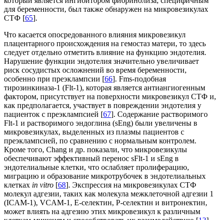
который является ингибитором фибринолиза, специфичным
для беременности, был также обнаружен на микровезикулах
СТФ [
65
].
Что касается опосредованного влияния микровезикул
плацентарного происхождения на гемостаз матери, то здесь
следует отдельно отметить влияние на функцию эндотелия.
Нарушение функции эндотелия значительно увеличивает
риск сосудистых осложнений во время беременности,
особенно при преэклампсии [
66
]. Fms-подобная
тирозинкиназа-1 (Flt-1), которая является антиангиогенным
фактором, присутствует на поверхности микровезикул СТФ и,
как предполагается, участвует в повреждении эндотелия у
пациенток с преэклампсией [
67
]. Содержание растворимого
Flt-1 и растворимого эндоглина (sEng) были увеличены в
микровезикулах, выделенных из плазмы пациентов с
преэклампсией, по сравнению с нормальным контролем.
Кроме того, Chang и др. показали, что микровезикулы
обеспечивают эффективный перенос sFlt-1 и sEng в
эндотелиальные клетки, что ослабляет пролиферацию,
миграцию и образование микротрубочек в эндотелиальных
клетках
in vitro
[
68
]. Экспрессия на микровезикулах СТФ
молекул адгезии, таких как молекула межклеточной адгезии 1
(ICAM-1), VCAM-1, E-селектин, P-селектин и витронектин,
может влиять на адгезию этих микровезикул к различным