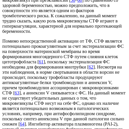
микровезикул при преэклампсии [
56
–
60
] по сравнению со
здоровой беременностью, можно предположить, что в
совокупности это является одним из факторов
тромботического риска. К сожалению, на данный момент
трудно сказать, какую роль микровезикулы СТФ играют в
гиперкоагуляции, характерной для нормально протекающей
беременности.
Помимо непосредственной активации от ТФ, СТФ является
потенциально прокоагулянтным за счет экстернализации ФС
на поверхности материнской мембраны во время
формирования многоядерного СТФ путем слияния клеток
цитотрофобласта [
61
], поскольку экстернализация ФС
необходима для формирования миотрубки [
62
]. Несмотря на
эти наблюдения, в норме свертывания в области ворсин не
происходит, поскольку трофобласты продуцируют
антикоагулянтные белки тромбомодулин и аннексин V,
причем тромбомодулин ассоциирован с микроворсинками
СТФ [
63
], а аннексин V связывается с ФС. На данный момент
не существует убедительных данных о том, что
микровезикулы СТФ несут на себе ФС, однако их наличие
является потенциально возможным в патологических
условиях, например, при антифосфолипидном синдроме,
поскольку синтез аннексина V при данной патологии сильно
снижен [
64
]. Ингибитор активатора плазминогена (PAI-2),