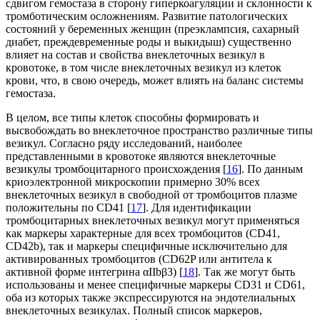
сдвигом гемостаза в сторону гиперкоагуляции и склонности к
тромботическим осложнениям. Развитие патологических
состояний у беременных женщин (преэклампсия, сахарный
диабет, преждевременные роды и выкидыш) существенно
влияет на состав и свойства внеклеточных везикул в
кровотоке, в том числе внеклеточных везикул из клеток
крови, что, в свою очередь, может влиять на баланс системы
гемостаза.
В целом, все типы клеток способны формировать и
высвобождать во внеклеточное пространство различные типы
везикул. Согласно ряду исследований, наиболее
представленными в кровотоке являются внеклеточные
везикулы тромбоцитарного происхождения [
16
]. По данным
криоэлектронной микроскопии примерно 30% всех
внеклеточных везикул в свободной от тромбоцитов плазме
положительны по CD41 [
17
]. Для идентификации
тромбоцитарных внеклеточных везикул могут применяться
как маркеры характерные для всех тромбоцитов (CD41,
CD42b), так и маркеры специфичные исключительно для
активированных тромбоцитов (CD62P или антитела к
активной форме интегрина αIIbβ3) [
18
]. Так же могут быть
использованы и менее специфичные маркеры CD31 и CD61,
оба из которых также экспрессируются на эндотелиальных
внеклеточных везикулах. Полный список маркеров,