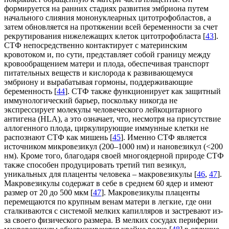
формируется на ранних стадиях развития эмбриона путем
начального слияния мононуклеарных цитотрофобластов, а
затем обновляется на протяжении всей беременности за счет
рекрутирования нижележащих клеток цитотрофобласта [
43
].
СТФ непосредственно контактирует с материнским
кровотоком и, по сути, представляет собой границу между
кровообращением матери и плода, обеспечивая транспорт
питательных веществ и кислорода к развивающемуся
эмбриону и вырабатывая гормоны, поддерживающие
беременность [
44
]. СТФ также функционирует как защитный
иммунологический барьер, поскольку никогда не
экспрессирует молекулы человеческого лейкоцитарного
антигена (HLA), а это означает, что, несмотря на присутствие
аллогенного плода, циркулирующие иммунные клетки не
распознают СТФ как мишень [
45
]. Именно СТФ является
источником микровезикул (200–1000 нм) и нановезикул (<200
нм). Кроме того, благодаря своей многоядерной природе СТФ
также способен продуцировать третий тип везикул,
уникальных для плаценты человека – макровезикулы [
46
,
47
].
Макровезикулы содержат в себе в среднем 60 ядер и имеют
размер от 20 до 500 мкм [
47
]. Макровезикулы плаценты
перемещаются по крупным венам матери в легкие, где они
сталкиваются с системой мелких капилляров и застревают из-
за своего физического размера. В мелких сосудах периферии