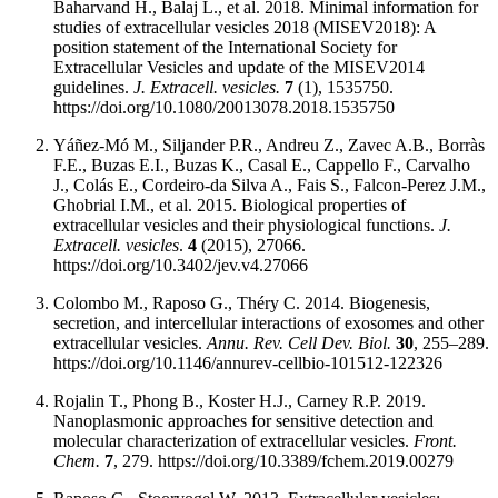
Baharvand H., Balaj L., et al. 2018. Minimal information for
studies of extracellular vesicles 2018 (MISEV2018): A
position statement of the International Society for
Extracellular Vesicles and update of the MISEV2014
guidelines.
J. Extracell. vesicles.
7
(1), 1535750.
https://doi.org/10.1080/20013078.2018.1535750
Yáñez-Mó M., Siljander P.R., Andreu Z., Zavec A.B., Borràs
F.E., Buzas E.I., Buzas K., Casal E., Cappello F., Carvalho
J., Colás E., Cordeiro-da Silva A., Fais S., Falcon-Perez J.M.,
Ghobrial I.M., et al. 2015. Biological properties of
extracellular vesicles and their physiological functions.
J.
Extracell. vesicles
.
4
(2015), 27066.
https://doi.org/10.3402/jev.v4.27066
Colombo M., Raposo G., Théry C. 2014. Biogenesis,
secretion, and intercellular interactions of exosomes and other
extracellular vesicles.
Annu. Rev. Cell Dev. Biol.
30
, 255–289.
https://doi.org/10.1146/annurev-cellbio-101512-122326
Rojalin T., Phong B., Koster H.J., Carney R.P. 2019.
Nanoplasmonic approaches for sensitive detection and
molecular characterization of extracellular vesicles.
Front.
Chem.
7
, 279. https://doi.org/10.3389/fchem.2019.00279