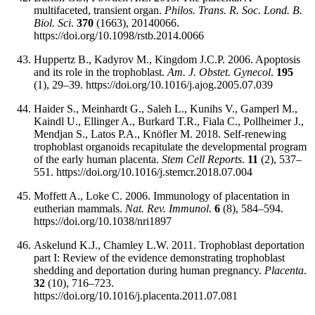
multifaceted, transient organ.
Philos. Trans. R. Soc. Lond. B.
Biol. Sci
.
370
(1663), 20140066.
https://doi.org/10.1098/rstb.2014.0066
Huppertz B., Kadyrov M., Kingdom J.C.P. 2006. Apoptosis
and its role in the trophoblast.
Am. J. Obstet. Gynecol
.
195
(1), 29–39. https://doi.org/10.1016/j.ajog.2005.07.039
Haider S., Meinhardt G., Saleh L., Kunihs V., Gamperl M.,
Kaindl U., Ellinger A., Burkard T.R., Fiala C., Pollheimer J.,
Mendjan S., Latos P.A., Knöfler M. 2018. Self-renewing
trophoblast organoids recapitulate the developmental program
of the early human placenta.
Stem Cell Reports
.
11
(2), 537–
551. https://doi.org/10.1016/j.stemcr.2018.07.004
Moffett A., Loke C. 2006. Immunology of placentation in
eutherian mammals.
Nat. Rev. Immunol
.
6
(8), 584–594.
https://doi.org/10.1038/nri1897
Askelund K.J., Chamley L.W. 2011. Trophoblast deportation
part I: Review of the evidence demonstrating trophoblast
shedding and deportation during human pregnancy.
Placenta
.
32
(10), 716–723.
https://doi.org/10.1016/j.placenta.2011.07.081