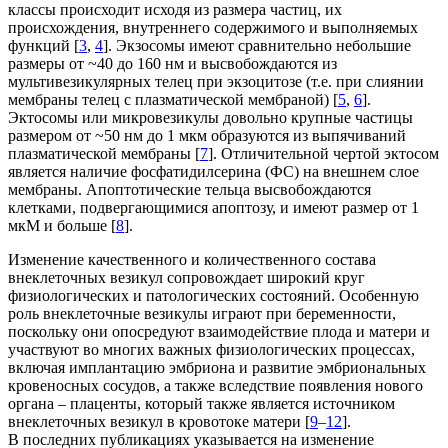
классы происходит исходя из размера частиц, их
происхождения, внутреннего содержимого и выполняемых
функций [
3
,
4
]. Экзосомы имеют сравнительно небольшие
размеры от ~40 до 160 нм и высвобождаются из
мультивезикулярных телец при экзоцитозе (т.е. при слиянии
мембраны телец с плазматической мембраной) [
5
,
6
].
Эктосомы или микровезикулы довольно крупные частицы
размером от ~50 нм до 1 мкм образуются из выпячиваний
плазматической мембраны [
7
]. Отличительной чертой эктосом
является наличие фосфатидилсерина (ФС) на внешнем слое
мембраны. Апоптотические тельца высвобождаются
клетками, подвергающимися апоптозу, и имеют размер от 1
мкМ и больше [
8
].
Изменение качественного и количественного состава
внеклеточных везикул сопровождает широкий круг
физиологических и патологических состояний. Особенную
роль внеклеточные везикулы играют при беременности,
поскольку они опосредуют взаимодействие плода и матери и
участвуют во многих важных физиологических процессах,
включая имплантацию эмбриона и развитие эмбриональных
кровеносных сосудов, а также вследствие появления нового
органа – плаценты, который также является источником
внеклеточных везикул в кровотоке матери [
9
–
12
].
В последних публикациях указывается на изменение