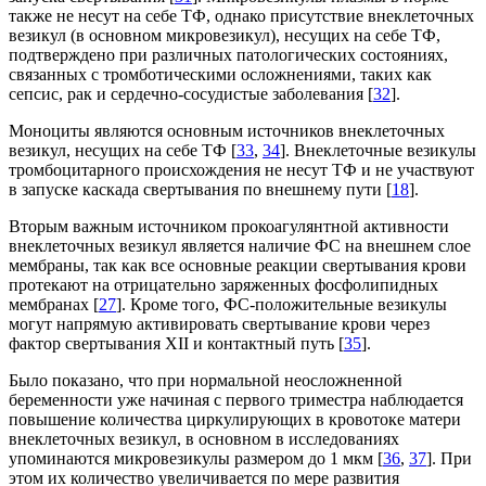
также не несут на себе ТФ, однако присутствие внеклеточных
везикул (в основном микровезикул), несущих на себе ТФ,
подтверждено при различных патологических состояниях,
связанных с тромботическими осложнениями, таких как
сепсис, рак и сердечно-сосудистые заболевания [
32
].
Моноциты являются основным источников внеклеточных
везикул, несущих на себе ТФ [
33
,
34
]. Внеклеточные везикулы
тромбоцитарного происхождения не несут ТФ и не участвуют
в запуске каскада свертывания по внешнему пути [
18
].
Вторым важным источником прокоагулянтной активности
внеклеточных везикул является наличие ФС на внешнем слое
мембраны, так как все основные реакции свертывания крови
протекают на отрицательно заряженных фосфолипидных
мембранах [
27
]. Кроме того, ФС-положительные везикулы
могут напрямую активировать свертывание крови через
фактор свертывания XII и контактный путь [
35
].
Было показано, что при нормальной неосложненной
беременности уже начиная с первого триместра наблюдается
повышение количества циркулирующих в кровотоке матери
внеклеточных везикул, в основном в исследованиях
упоминаются микровезикулы размером до 1 мкм [
36
,
37
]. При
этом их количество увеличивается по мере развития