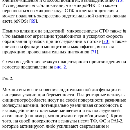
клеткам-мишеням и способствовать их взаимодействию [
13
].
Исследования
in vitro
показали, что микроРНК-155 может
переноситься из микровезикул СТФ в клетки эндотелия и
может подавлять экспрессию эндотелиальной синтазы оксида
азота (eNOS) [
69
].
Помимо влияния на эндотелий, микровезикулы СТФ также
in
vitro
вызывают агрегацию тромбоцитов и ускоряют скорость
образования тромбов при исследовании в потоке [
70
], а также
влияют на функцию моноцитов и макрофагов, вызывая
продукцию провоспалительных цитокинов [
71
].
Схема воздействия везикул плацентарного происхождения на
гемостаз представлена на
рис. 2
.
Рис. 2.
Механизмы возникновения эндотелиальной дисфункции и
гиперкоагуляции при беременности. Плацентарные везикулы
синцитиотрофобласта несут на своей поверхности различные
молекулы адгезии, потенциально увеличивая способность к
взаимодействию с клетками-мишенями и их последующей
активации (например, моноцитами и тромбоцитами). Кроме
того, на своей поверхности везикулы несут ТФ, ФС и PAI-2,
которые активируют, либо усиливают свертывание и