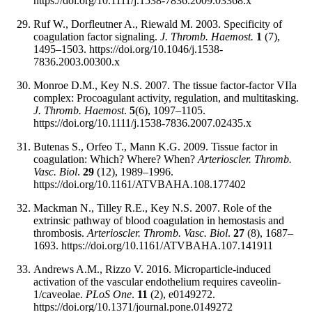
https://doi.org/10.1111/j.1538-7836.2009.03368.x
Ruf W., Dorfleutner A., Riewald M. 2003. Specificity of
coagulation factor signaling.
J. Thromb. Haemost.
1
(7),
1495–1503. https://doi.org/10.1046/j.1538-
7836.2003.00300.x
Monroe D.M., Key N.S. 2007. The tissue factor-factor VIIa
complex: Procoagulant activity, regulation, and multitasking.
J. Thromb. Haemost
.
5
(6), 1097–1105.
https://doi.org/10.1111/j.1538-7836.2007.02435.x
Butenas S., Orfeo T., Mann K.G. 2009. Tissue factor in
coagulation: Which? Where? When?
Arterioscler. Thromb.
Vasc. Biol
.
29
(12), 1989–1996.
https://doi.org/10.1161/ATVBAHA.108.177402
Mackman N., Tilley R.E., Key N.S. 2007. Role of the
extrinsic pathway of blood coagulation in hemostasis and
thrombosis.
Arterioscler. Thromb. Vasc. Biol
.
27
(8), 1687–
1693. https://doi.org/10.1161/ATVBAHA.107.141911
Andrews A.M., Rizzo V. 2016. Microparticle-induced
activation of the vascular endothelium requires caveolin-
1/caveolae.
PLoS One
.
11
(2), e0149272.
https://doi.org/10.1371/journal.pone.0149272