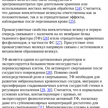
эритроконцентратах при длительном хранении или
использовании жестких методов обработки [
24
]. Считается,
что данные внеклеточные везикулы ответственны как за
положительные, так и за отрицательные эффекты,
наблюдаемые после переливания крови [
25
].
Прокоагулянтные свойства внеклеточных везикул в первую
очередь связывают с наличием на их мембране белка
тканевого фактора (ТФ) [
26
] и/или отрицательно заряженных
фосфолипидов, в частности ФС [
27
]. Присутствие этих
прокоагулянтных молекул напрямую связано с источником и
механизмом образования везикул.
ТФ является одним из цитокиновых рецепторов и
экспрессируется большинством несосудистых и
периваскулярных клеток. Он активирует свертывание после
сосудистого повреждения [
28
]. Помимо своей
непосредственной роли в свертывании, ТФ необходим для
развития эмбриональных кровеносных сосудов, миграции и
пролиферации гладкомышечных клеток сосудистой стенки и
регуляции воспаления [
29
,
30
]. Считается, что в нормальных
условиях клетки, контактирующие с кровью, не
экспрессируют физиологически активный ТФ, поскольку
даже его субпикомолярных концентраций достаточно для
запуска свертывания [
31
]. Микровезикулы плазмы в норме