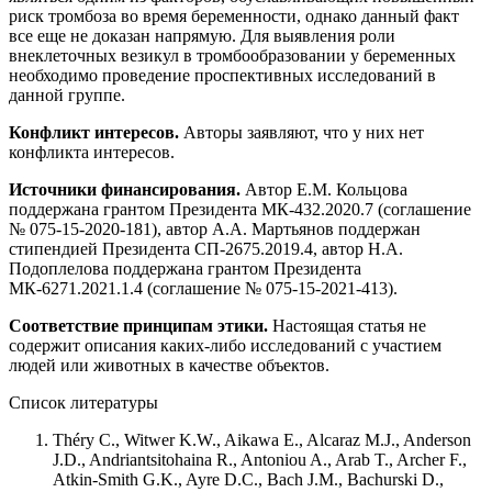
риск тромбоза во время беременности, однако данный факт
все еще не доказан напрямую. Для выявления роли
внеклеточных везикул в тромбообразовании у беременных
необходимо проведение проспективных исследований в
данной группе.
Конфликт интересов.
Авторы заявляют, что у них нет
конфликта интересов.
Источники финансирования.
Автор Е.М. Кольцова
поддержана грантом Президента МК-432.2020.7 (соглашение
№ 075-15-2020-181), автор А.А. Мартьянов поддержан
стипендией Президента СП-2675.2019.4, автор Н.А.
Подоплелова поддержана грантом Президента
МК-6271.2021.1.4 (соглашение № 075-15-2021-413).
Соответствие принципам этики.
Настоящая статья не
содержит описания каких-либо исследований с участием
людей или животных в качестве объектов.
Список литературы
Théry C., Witwer K.W., Aikawa E., Alcaraz M.J., Anderson
J.D., Andriantsitohaina R., Antoniou A., Arab T., Archer F.,
Atkin-Smith G.K., Ayre D.C., Bach J.M., Bachurski D.,