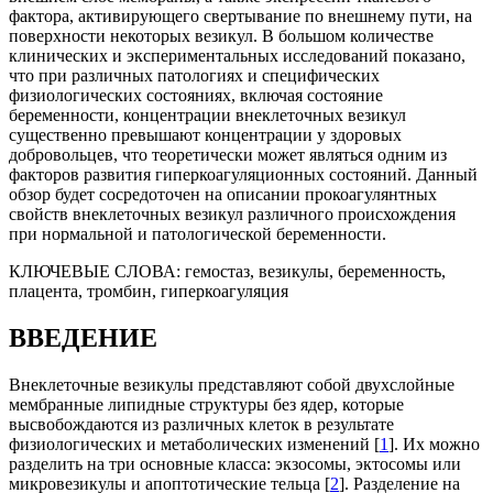
фактора, активирующего свертывание по внешнему пути, на
поверхности некоторых везикул. В большом количестве
клинических и экспериментальных исследований показано,
что при различных патологиях и специфических
физиологических состояниях, включая состояние
беременности, концентрации внеклеточных везикул
существенно превышают концентрации у здоровых
добровольцев, что теоретически может являться одним из
факторов развития гиперкоагуляционных состояний. Данный
обзор будет сосредоточен на описании прокоагулянтных
свойств внеклеточных везикул различного происхождения
при нормальной и патологической беременности.
КЛЮЧЕВЫЕ СЛОВА:
гемостаз, везикулы, беременность,
плацента, тромбин, гиперкоагуляция
ВВЕДЕНИЕ
Внеклеточные везикулы представляют собой двухслойные
мембранные липидные структуры без ядер, которые
высвобождаются из различных клеток в результате
физиологических и метаболических изменений [
1
]. Их можно
разделить на три основные класса: экзосомы, эктосомы или
микровезикулы и апоптотические тельца [
2
]. Разделение на