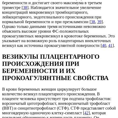
беременности и достигает своего максимума в третьем
триместре [
38
]. Наблюдается значительное увеличение
концентраций микровезикул тромбоцитарного,
лейкоцитарного, эндотелиального происхождения при
нормальной беременности и при преэклампсии [
38
,
39
].
Однако только данными тремя источниками невозможно
объяснить высокие уровни ФС-положительных
прокоагулянтных микровезикул в кровотоке беременных. Это
указывает на возможную роль плацентарных внеклеточных
везикул как источника прокоагулянтной поверхности [
40
,
41
].
ВЕЗИКУЛЫ ПЛАЦЕНТАРНОГО
ПРОИСХОЖДЕНИЯ ПРИ
БЕРЕМЕННОСТИ И ИХ
ПРОКОАГУЛЯНТНЫЕ СВОЙСТВА
В крови беременных женщин циркулирует большое
количество везикул плацентарного происхождения. В
плаценте человека присутствует три подтипа трофобластов:
ворсинчатый цитотрофобласт, вневорсинчатый трофобласт
(ВВТ) и синцитиотрофобласт (СТФ). СТФ представляет собой
многоядерную одиночную клетку-симпласт [
42
], которая
покрывает обращенную к матери часть плаценты. Он