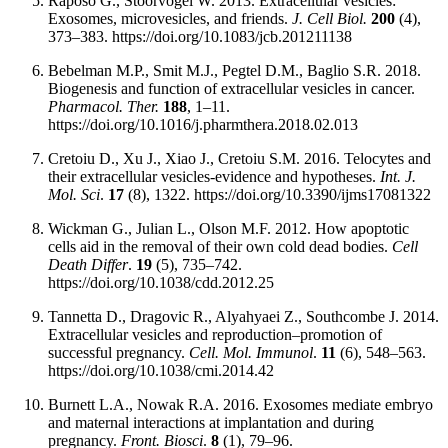
Raposo G., Stoorvogel W. 2013. Extracellular vesicles:
Exosomes, microvesicles, and friends.
J. Cell Biol.
200
(4),
373–383. https://doi.org/10.1083/jcb.201211138
Bebelman M.P., Smit M.J., Pegtel D.M., Baglio S.R. 2018.
Biogenesis and function of extracellular vesicles in cancer.
Pharmacol. Ther.
188
, 1–11.
https://doi.org/10.1016/j.pharmthera.2018.02.013
Cretoiu D., Xu J., Xiao J., Cretoiu S.M. 2016. Telocytes and
their extracellular vesicles-evidence and hypotheses.
Int. J.
Mol. Sci
.
17
(8), 1322. https://doi.org/10.3390/ijms17081322
Wickman G., Julian L., Olson M.F. 2012. How apoptotic
cells aid in the removal of their own cold dead bodies.
Cell
Death Differ
.
19
(5), 735–742.
https://doi.org/10.1038/cdd.2012.25
Tannetta D., Dragovic R., Alyahyaei Z., Southcombe J. 2014.
Extracellular vesicles and reproduction–promotion of
successful pregnancy.
Cell. Mol. Immunol
.
11
(6), 548–563.
https://doi.org/10.1038/cmi.2014.42
Burnett L.A., Nowak R.A. 2016. Exosomes mediate embryo
and maternal interactions at implantation and during
pregnancy.
Front. Biosci
.
8
(1), 79–96.