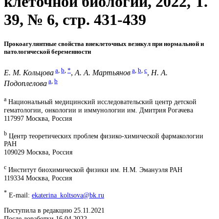
клеточной биологии, 2022, T.
39, № 6, стр. 431-439
Прокоагулянтные свойства внеклеточных везикул при нормальной и
патологической беременности
a
,
b
,
*
a
,
b
,
c
Е. М. Кольцова
,
А. А. Мартьянов
,
Н. А.
a
,
b
Подоплелова
a
Национальный медицинский исследовательский центр детской
гематологии, онкологии и иммунологии им. Дмитрия Рогачева
117997 Москва, Россия
b
Центр теоретических проблем физико-химической фармакологии
РАН
109029 Москва, Россия
c
Институт биохимической физики им. Н.М. Эмануэля РАН
119334 Москва, Россия
*
E-mail:
ekaterina_koltsova@bk.ru
Поступила в редакцию 25.11.2021
После доработки 16.04.2022