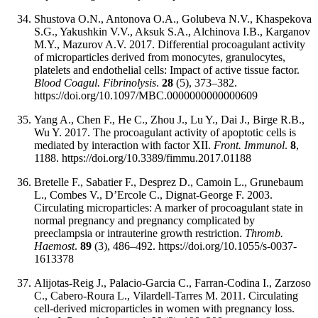
Shustova O.N., Antonova O.A., Golubeva N.V., Khaspekova
S.G., Yakushkin V.V., Aksuk S.A., Alchinova I.B., Karganov
M.Y., Mazurov A.V. 2017. Differential procoagulant activity
of microparticles derived from monocytes, granulocytes,
platelets and endothelial cells: Impact of active tissue factor.
Blood Coagul. Fibrinolysis
.
28
(5), 373–382.
https://doi.org/10.1097/MBC.0000000000000609
Yang A., Chen F., He C., Zhou J., Lu Y., Dai J., Birge R.B.,
Wu Y. 2017. The procoagulant activity of apoptotic cells is
mediated by interaction with factor XII.
Front. Immunol
.
8
,
1188. https://doi.org/10.3389/fimmu.2017.01188
Bretelle F., Sabatier F., Desprez D., Camoin L., Grunebaum
L., Combes V., D’Ercole C., Dignat-George F. 2003.
Circulating microparticles: A marker of procoagulant state in
normal pregnancy and pregnancy complicated by
preeclampsia or intrauterine growth restriction.
Thromb.
Haemost
.
89
(3), 486–492. https://doi.org/10.1055/s-0037-
1613378
Alijotas-Reig J., Palacio-Garcia C., Farran-Codina I., Zarzoso
C., Cabero-Roura L., Vilardell-Tarres M. 2011. Circulating
cell-derived microparticles in women with pregnancy loss.