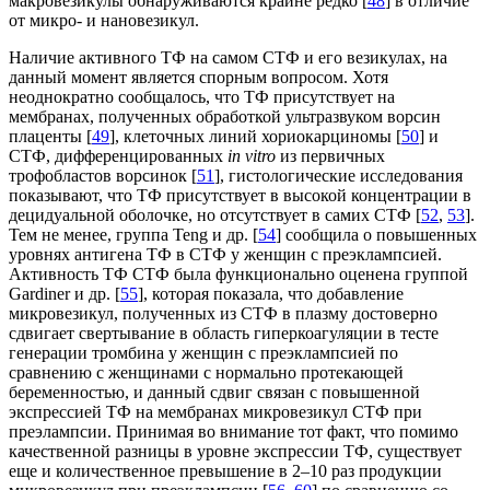
макровезикулы обнаруживаются крайне редко [
48
] в отличие
от микро- и нановезикул.
Наличие активного ТФ на самом СТФ и его везикулах, на
данный момент является спорным вопросом. Хотя
неоднократно сообщалось, что ТФ присутствует на
мембранах, полученных обработкой ультразвуком ворсин
плаценты [
49
], клеточных линий хориокарциномы [
50
] и
СТФ, дифференцированных
in vitro
из первичных
трофобластов ворсинок [
51
], гистологические исследования
показывают, что ТФ присутствует в высокой концентрации в
децидуальной оболочке, но отсутствует в самих СТФ [
52
,
53
].
Тем не менее, группа Teng и др. [
54
] сообщила о повышенных
уровнях антигена ТФ в СТФ у женщин с преэклампсией.
Активность ТФ СТФ была функционально оценена группой
Gardiner и др. [
55
], которая показала, что добавление
микровезикул, полученных из СТФ в плазму достоверно
сдвигает свертывание в область гиперкоагуляции в тесте
генерации тромбина у женщин с преэклампсией по
сравнению с женщинами с нормально протекающей
беременностью, и данный сдвиг связан с повышенной
экспрессией ТФ на мембранах микровезикул СТФ при
преэлампсии. Принимая во внимание тот факт, что помимо
качественной разницы в уровне экспрессии ТФ, существует
еще и количественное превышение в 2–10 раз продукции