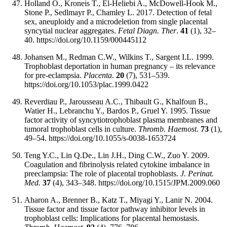
Holland O., Kroneis T., El-Heliebi A., McDowell-Hook M.,
Stone P., Sedlmayr P., Chamley L. 2017. Detection of fetal
sex, aneuploidy and a microdeletion from single placental
syncytial nuclear aggregates.
Fetal Diagn. Ther
.
41
(1), 32–
40. https://doi.org/10.1159/000445112
Johansen M., Redman C.W., Wilkins T., Sargent I.L. 1999.
Trophoblast deportation in human pregnancy – its relevance
for pre-eclampsia.
Placenta
.
20
(7), 531–539.
https://doi.org/10.1053/plac.1999.0422
Reverdiau P., Jarousseau A.C., Thibault G., Khalfoun B.,
Watier H., Lebranchu Y., Bardos P., Gruel Y. 1995. Tissue
factor activity of syncytiotrophoblast plasma membranes and
tumoral trophoblast cells in culture.
Thromb. Haemost
.
73
(1),
49–54. https://doi.org/10.1055/s-0038-1653724
Teng Y.C., Lin Q.De., Lin J.H., Ding C.W., Zuo Y. 2009.
Coagulation and fibrinolysis related cytokine imbalance in
preeclampsia: The role of placental trophoblasts.
J. Perinat.
Med.
37
(4), 343–348. https://doi.org/10.1515/JPM.2009.060
Aharon A., Brenner B., Katz T., Miyagi Y., Lanir N. 2004.
Tissue factor and tissue factor pathway inhibitor levels in
trophoblast cells: Implications for placental hemostasis.