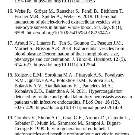
139–148. https://doi.org/10.1111/aji.13353
Weiss R., Gröger M., Rauscher S., Fendl B., Eichhorn T.,
Fischer M.B., Spittler A., Weber V. 2018. Differential
interaction of platelet-derived extracellular vesicles with
leukocyte subsets in human whole blood.
Sci. Rep
.
8
(1),
6598. https://doi.org/10.1038/s41598-018-25047-x
Arraud N., Linares R., Tan S., Gounou C., Pasquet J.M.,
Mornet S., Brisson A.R. 2014. Extracellular vesicles from
blood plasma: Determination of their morphology, size,
phenotype and concentration.
J. Thromb. Haemost.
12
(5),
614–627. https://doi.org/10.1111/jth.12554
Koltsova E.M., Sorokina M.A., Pisaryuk A.S., Povalyaev
N.M., Ignatova A.A., Polokhov D.M., Kotova E.O.,
Balatskiy A.V., Ataullakhanov F.I., Panteleev M.A.,
Kobalava Z.D., Balandina A.N. 2021. Hypercoagulation
detected by routine and global laboratory hemostasis assays in
patients with infective endocarditis.
PLoS One
.
16
(12),
e0261429. https://doi.org/10.1371/journal.pone.0261429
Combes V., Simon A.C., Grau G.E., Arnoux D., Camoin L.,
Sabatier F., Mutin M., Sanmarco M., Sampol J., Dignat-
George F. 1999. In vitro generation of endothelial
microparticles and possible prothrombotic activity in patients