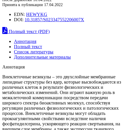
Принята к публикации 17.04.2022
EDN:
HEWYKG
DOI:
10.31857/S023347552206007X
Полный текст (PDF)
Аннотация
Полный текст
Список литературы
Дополнительные материалы
Аннотация
Внеклеточные везикулы – это двухслойные мембранные
липидные структуры без ядер, которые высвобождаются из
различных клеток в результате физиологических и
метаболических изменений. Они играют важную роль в
межклеточной коммуникации посредством передачи
широкого спектра биоактивных молекул, способствуя
регуляции различных физиологических и патологических
процессов. Внеклеточные везикулы могут обладать
прокоагулянтными свойствами вследствие наличия
фосфатидилсерина, ускоряющего реакции свертывания, на
внешнем слое мембраны, а также экспрессии тканевого