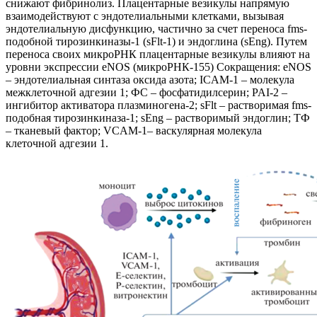
снижают фибринолиз. Плацентарные везикулы напрямую
взаимодействуют с эндотелиальными клетками, вызывая
эндотелиальную дисфункцию, частично за счет переноса fms-
подобной тирозинкиназы-1 (sFlt-1) и эндоглина (sEng). Путем
переноса своих микроРНК плацентарные везикулы влияют на
уровни экспрессии eNOS (микроРНК-155) Сокращения: eNOS
– эндотелиальная синтаза оксида азота; ICAM-1 – молекула
межклеточной адгезии 1; ФС – фосфатидилсерин; PAI-2 –
ингибитор активатора плазминогена-2; sFlt – растворимая fms-
подобная тирозинкиназа-1; sEng – растворимый эндоглин; ТФ
– тканевый фактор; VCAM-1– васкулярная молекула
клеточной адгезии 1.