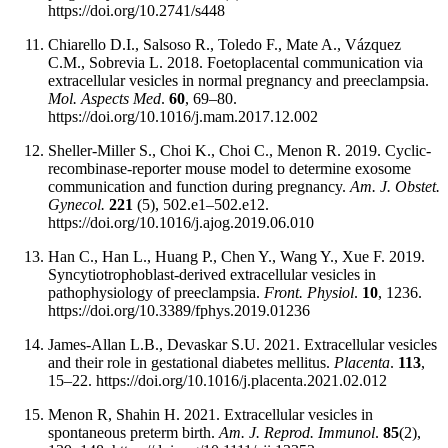
https://doi.org/10.2741/s448
Chiarello D.I., Salsoso R., Toledo F., Mate A., Vázquez
C.M., Sobrevia L. 2018. Foetoplacental communication via
extracellular vesicles in normal pregnancy and preeclampsia.
Mol. Aspects Med
.
60
, 69–80.
https://doi.org/10.1016/j.mam.2017.12.002
Sheller-Miller S., Choi K., Choi C., Menon R. 2019. Cyclic-
recombinase-reporter mouse model to determine exosome
communication and function during pregnancy.
Am. J. Obstet.
Gynecol.
221
(5), 502.e1–502.e12.
https://doi.org/10.1016/j.ajog.2019.06.010
Han C., Han L., Huang P., Chen Y., Wang Y., Xue F. 2019.
Syncytiotrophoblast-derived extracellular vesicles in
pathophysiology of preeclampsia.
Front. Physiol
.
10
, 1236.
https://doi.org/10.3389/fphys.2019.01236
James-Allan L.B., Devaskar S.U. 2021. Extracellular vesicles
and their role in gestational diabetes mellitus.
Placenta
.
113
,
15–22. https://doi.org/10.1016/j.placenta.2021.02.012
Menon R, Shahin H. 2021. Extracellular vesicles in
spontaneous preterm birth.
Am. J. Reprod. Immunol
.
85
(2),