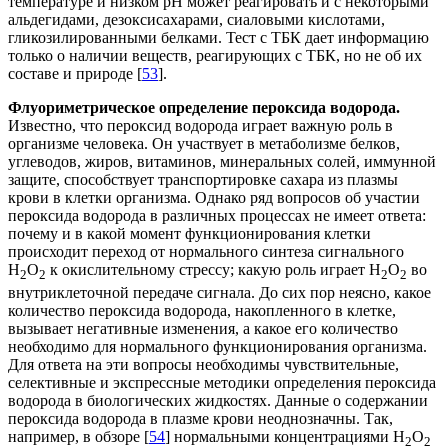
температуре и низком рН может реагировать и с некоторыми
альдегидами, дезоксисахарами, сиаловыми кислотами,
гликозилированными белками. Тест с ТБК дает информацию
только о наличии веществ, реагирующих с ТБК, но не об их
составе и природе [
53
].
Флуориметрическое определение пероксида водорода.
Известно, что пероксид водорода играет важную роль в
организме человека. Он участвует в метаболизме белков,
углеводов, жиров, витаминов, минеральных солей, иммунной
защите, способствует транспортировке сахара из плазмы
крови в клетки организма. Однако ряд вопросов об участии
пероксида водорода в различных процессах не имеет ответа:
почему и в какой момент функционирования клетки
происходит переход от нормального синтеза сигнального
Н
О
к окислительному стрессу; какую роль играет Н
О
во
2
2
2
2
внутриклеточной передаче сигнала. До сих пор неясно, какое
количество пероксида водорода, накопленного в клетке,
вызывает негативные изменения, а какое его количество
необходимо для нормального функционирования организма.
Для ответа на эти вопросы необходимы чувствительные,
селективные и экспрессные методики определения пероксида
водорода в биологических жидкостях. Данные о содержании
пероксида водорода в плазме крови неоднозначны. Так,
например, в обзоре [
54
] нормальными концентрациями H
O
2
2