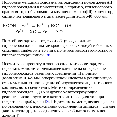
Подобные методики основаны на окислении ионов железа(II)
гидропероксидами в присутствии, например, ксиленолового
оранжевого, с образованием комплекса железо(III)–хромофор,
сильно поглощающего в диапазоне длин волн 540–600 нм:
∙
2
+
3
+
−
ROOH
+
F
e
=
F
e
+
R
O
+
O
H
,
3
+
F
e
+
XO
=
Fe
−
−
XO
.
По этой методике определяют общее содержание
гидропероксидов в плазме крови здоровых людей и больных
сахарным диабетом 2-го типа, почечной недостаточностью и
гиперхолестеринемией [
38
].
Несмотря на простоту и экспрессность этого метода, его
недостатком является мешающее влияние на определение
гидропероксидов различных соединений. Например,
добавление 0.3–5 мМ аскорбиновой кислоты в реакционную
смесь уменьшает поглощение образующегося индикаторного
комплексного соединения. Мешают определению
гидропероксидов ЭДТА и другие хелатообразующие
реагенты, используемые в качестве антикоагулянтов при
подготовке проб крови [
39
]. Кроме того, метод неспецифичен
по отношению к пероксидным соединениям липидов – сигнал
дают многие другие соединения, способные окислять ионы
железа(II).