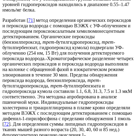
уровней гидропероксидов находились в диапазоне 0.55–1.47
нмоль/мг белка.
Разработан [
71
] метод определения органических пероксидов
и пероксида водорода с помощью ВЭЖХ с УФ-облучением и
последующим пероксиоксалатным хемилюминесцентным
детектированием. Органические пероксиды
(бензоилпероксид,
трет
-бутилгидропероксид,
трет
-
бутилпербензоат, гидропероксид кумола) подвергали УФ-
облучению (254 нм, 15 Вт) для получения детектируемого
пероксида водорода.-Хроматографическое разделение четырех
органических пероксидов и пероксида водорода выполняли
на колонке с обращенной фазой в изократическом режиме
элюирования в течение 30 мин. Пределы обнаружения
пероксида водорода, бензоилпероксида,
трет
-
бутилгидропероксида,
трет-
бутилпербензоата и
гидропероксида кумола составили 1.1, 6.8, 31.3, 7.5 и 1.3 мкМ
соответственно. Эта методика апробирована в анализе
пшеничной муки. Индивидуальные гидропероксиды
холестерина и триацилглицерина в плазме крови определяли
методом ВЭЖХ с последующим детектированием с помощью
дифенил-1-пирилфосфина с пределами обнаружения 1 пмоль
[
72
]. Для определения суммы липидных гидропероксидов в
тканях мышей разного возраста (20, 30, 40, 60 и 85 нед.)
флуоресцентную реакцию окисления 1-