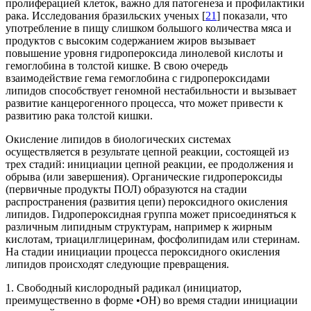
пролиферацией клеток, важно для патогенеза и профилактики
рака. Исследования бразильских ученых [
21
] показали, что
употребление в пищу слишком большого количества мяса и
продуктов с высоким содержанием жиров вызывает
повышение уровня гидропероксида линолевой кислоты и
гемоглобина в толстой кишке. В свою очередь
взаимодействие гема гемоглобина с гидропероксидами
липидов способствует геномной нестабильности и вызывает
развитие канцерогенного процесса, что может привести к
развитию рака толстой кишки.
Окисление липидов в биологических системах
осуществляется в результате цепной реакции, состоящей из
трех стадий: инициации цепной реакции, ее продолжения и
обрыва (или завершения). Органические гидропероксиды
(первичные продукты ПОЛ) образуются на стадии
распространения (развития цепи) пероксидного окисления
липидов. Гидропероксидная группа может присоединяться к
различным липидным структурам, например к жирным
кислотам, триацилглицеринам, фосфолипидам или стеринам.
На стадии инициации процесса пероксидного окисления
липидов происходят следующие превращения.
1. Свободный кислородный радикал (инициатор,
преимущественно в форме •ОН) во время стадии инициации