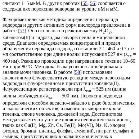
считают 1–5 мкМ. В других работах [
55
,
56
] сообщается о
содержаниях пероксида водорода на уровне нМ и мМ.
Флуориметрическая методика определения пероксида
водорода и других активных форм кислорода предложена в
работе [
57
]. Она основана на реакции между Н
О
,
2
2
кобальтом(II) и гидразидом флуоресцеина в мицеллярной
среде. Диапазон определяемых концентраций и предел
обнаружения пероксида водорода составили 2.1–460 и 0.7 нг/
мл соответственно при длине волны испускания 527 нм (λ
=
ex
460 нм). Реакцию проводили при нагревании в течение 10–60
мин при 80°С. Методика была успешно апробирована в
анализе мочи человека. В работе [
58
] использовали
аналогичную флуоресцентную реакцию между пероксидом
водорода и флуоресцеином в присутствии кобальта(II).
Флуоресценцию регистрировали при λ
= 525 нм (длина
em
волны возбуждения λ
= = 500 нм). Пероксид водорода
eх
определяли способом введено–найдено в ряде биологических
и экологических объектов, а именно в сыворотке крови
теленка, слюне человека, дождевой воде. Достоинством
метода является отсутствие влияния неорганических ионов,
таких как Cu(II), Mg, Zn, Ca, Fe(II), Mo(VI), Na, K, хлорид,
фторид, бромид, цианид, фосфат, аммоний, нитрат, сульфат и
аммиак, присутствующих в больших количествах в