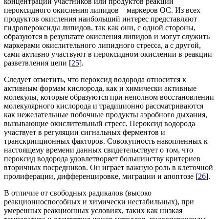
концентрации участников или продуктов реакции
пероксидного окисления липидов – маркеров ОС. Из всех
продуктов окисления наибольший интерес представляют
гидропероксиды липидов, так как они, с одной стороны,
образуются в результате окисления липидов и могут служить
маркерами окислительного липидного стресса, а с другой,
сами активно участвуют в пероксидном окислении в реакции
разветвления цепи [
25
].
Следует отметить, что пероксид водорода относится к
активным формам кислорода, как и химически активные
молекулы, которые образуются при неполном восстановлении
молекулярного кислорода и традиционно рассматриваются
как нежелательные побочные продукты аэробного дыхания,
вызывающие окислительный стресс. Пероксид водорода
участвует в регуляции сигнальных ферментов и
транскрипционных факторов. Совокупность накопленных к
настоящему времени данных свидетельствует о том, что
пероксид водорода удовлетворяет большинству критериев
вторичных посредников. Он играет важную роль в клеточной
пролиферации, дифференцировке, миграции и апоптозе [
26
].
В отличие от свободных радикалов (высоко
реакционноспособных и химически нестабильных), при
умеренных реакционных условиях, таких как низкая