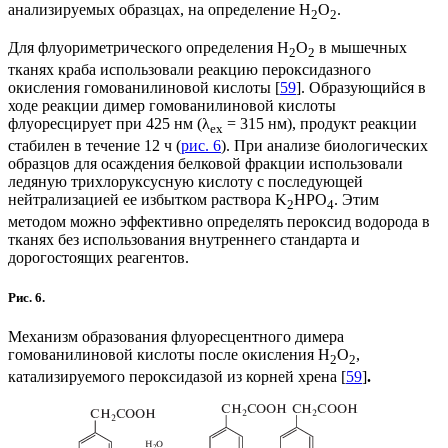
анализируемых образцах, на определение H
O
.
2
2
Для флуориметрического определения H
O
в мышечных
2
2
тканях краба использовали реакцию пероксидазного
окисления гомованилиновой кислоты [
59
]. Образующийся в
ходе реакции димер гомованилиновой кислоты
флуоресцирует при 425 нм (λ
= 315 нм), продукт реакции
ex
стабилен в течение 12 ч (
рис. 6
). При анализе биологических
образцов для осаждения белковой фракции использовали
ледяную трихлоруксусную кислоту с последующей
нейтрализацией ее избытком раствора K
HPO
. Этим
2
4
методом можно эффективно определять пероксид водорода в
тканях без использования внутреннего стандарта и
дорогостоящих реагентов.
Рис. 6.
Механизм образования флуоресцентного димера
гомованилиновой кислоты после окисления H
O
,
2
2
катализируемого пероксидазой из корней хрена [
59
]
.