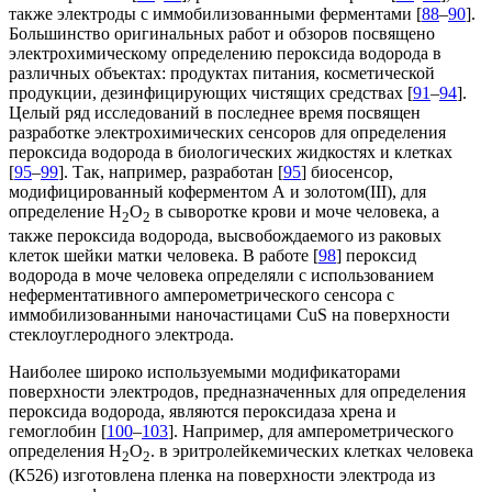
также электроды с иммобилизованными ферментами [
88
–
90
].
Большинство оригинальных работ и обзоров посвящено
электрохимическому определению пероксида водорода в
различных объектах: продуктах питания, косметической
продукции, дезинфицирующих чистящих средствах [
91
–
94
].
Целый ряд исследований в последнее время посвящен
разработке электрохимических сенсоров для определения
пероксида водорода в биологических жидкостях и клетках
[
95
–
99
]. Так, например, разработан [
95
] биосенсор,
модифицированный коферментом А и золотом(III), для
определение H
O
в сыворотке крови и моче человека, а
2
2
также пероксида водорода, высвобождаемого из раковых
клеток шейки матки человека. В работе [
98
] пероксид
водорода в моче человека определяли с использованием
неферментативного амперометрического сенсора с
иммобилизованными наночастицами CuS на поверхности
стеклоуглеродного электрода.
Наиболее широко используемыми модификаторами
поверхности электродов, предназначенных для определения
пероксида водорода, являются пероксидаза хрена и
гемоглобин [
100
–
103
]. Например, для амперометрического
определения H
O
. в эритролейкемических клетках человека
2
2
(К526) изготовлена пленка на поверхности электрода из