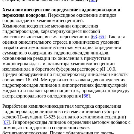
Хемилюминесцентное определение гидропероксидов и
пероксида водорода.
Пероксидное окисление липидов
сопровождается хемилюминесценцией.
Хемилюминесцентные методики определения
гидропероксидов, характеризующиеся высокой
чувствительностью, весьма перспективны [
63
–
65
]. Так, для
оценки окислительного стресса в клинических условиях
разработана хемилюминесцентная методика определения
суммарного содержания гидропероксидов липидов,
основанная на реакции их окисления в присутствии
микропероксидазы и активатора хемилюминесценции
изолюминола в боратном буферном растворе с рН 10.0.
Предел обнаружения по гидропероксиду линолевой кислоты
составляет 16 нМ. Методика использована для определения
гидропероксидов липидов в липопротеинах фолликулярной
жидкости и плазмы крови пациенток, проходящих процедуру
экстрaкорпорального оплодотворения [
66
].
Разработана хемилюминесцентная методика определения
гидропероксидов липидов в системе липидный субстрат–
железо(II)–кумарин С-525 (активатор хемилюминесценции)
[
67
]. Гидропероксиды липидов определяли методом добавок с
помощью стандартного соединения
трет-
бутилгидропероксида. Предел обнаружения по
трет
-