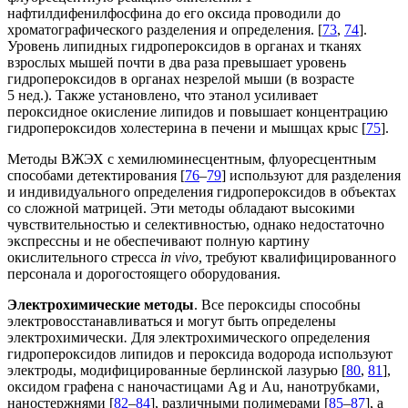
нафтилдифенилфосфина до его оксида проводили до
хроматографического разделения и определения. [
73
,
74
].
Уровень липидных гидропероксидов в органах и тканях
взрослых мышей почти в два раза превышает уровень
гидропероксидов в органах незрелой мыши (в возрасте
5 нед.). Также установлено, что этанол усиливает
пероксидное окисление липидов и повышает концентрацию
гидропероксидов холестерина в печени и мышцах крыс [
75
].
Методы ВЖЭХ с хемилюминесцентным, флуоресцентным
способами детектирования [
76
–
79
] используют для разделения
и индивидуального определения гидропероксидов в объектах
со сложной матрицей. Эти методы обладают высокими
чувствительностью и селективностью, однако недостаточно
экспрессны и не обеспечивают полную картину
окислительного стресса
in vivo
, требуют квалифицированного
персонала и дорогостоящего оборудования.
Электрохимические методы
. Все пероксиды способны
электровосстанавливаться и могут быть определены
электрохимически
.
Для электрохимического определения
гидропероксидов липидов и пероксида водорода используют
электроды, модифицированные берлинской лазурью [
80
,
81
],
оксидом графена с наночастицами Ag и Au, нанотрубками,
наностержнями [
82
–
84
], различными полимерами [
85
–
87
], а