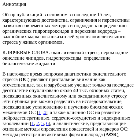
Аннотация
Обзор публикаций в основном за последние 15 лет,
характеризующих достоинства, ограничения и перспективы
развития современных методов и подходов к определению
органических гидропероксидов и пероксида водорода –
важнейших маркеров-показателей уровня окислительного
стресса у живых организмов.
КЛЮЧЕВЫЕ СЛОВА:
окислительный стресс, пероксидное
окисление липидов, гидропероксиды, определение,
биологические жидкости.
В настоящее время вопросам диагностики окислительного
стресса (
ОС
) уделяют пристальное внимание как
отечественные, так и зарубежные ученые: только за последнее
десятилетие опубликовано около 40 тыс. обзорных статей,
посвященных окислительному или оксидативному стрессу.
Эти публикации можно разделить на исследовательские,
посвященные установлению и изучению биохимических
механизмов ОС [
1
–
4
], а также влиянию ОС на развитие
нейродегенеративных, сердечно-сосудистых и эндокринных
заболеваний [
1
,
2
,
5
,
6
], и аналитические, представляющие
основные методы определения показателей и маркеров ОС:
методы регистрации активных форм кислорода (
АФК
),