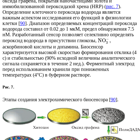
оксида графена, покрытая наночастицами золота и
иммобилизованной пероксидазой хрена (HRP) (
рис. 7
).
Определение клеточного пероксида водорода является
важным аспектом исследования его функций в физиологии
клетки [
90
]. Диапазон определяемых концентраций пероксида
водорода составил от 0.02 до 1 мкМ, предел обнаружения 7.5
нМ. Разработанный сенсор позволяет селективно определять
−
NO
,
пероксид водорода в присутствии глюкозы,
3
аскорбиновой кислоты и допамина. Биосенсор
характеризуется высокой скоростью формирования отклика (4
с) и стабильностью (90% исходной величины аналитического
сигнала сохраняется в течение 2 нед.). Ферментный электрод
перед использованием хранили при пониженных
температурах (4°С) в буферном растворе.
Рис. 7.
Этапы создания электрохимического биосенсора [
90
].