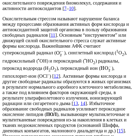
окислительного повреждения биомолекул, содержания и
активности антиоксидантов [
7
–
10
].
Окислительным стрессом называют нарушение баланса
между процессами образования активных форм кислорода и
антиоксидантной защитой организма в пользу образования
свободных радикалов [
11
]. Основным “инструментом” или
движущей силой окислительного стресса служат активные
формы кислорода. Важнейшими АФК считают
⋅
−
1
O
супероксидный радикал (
), синглетный кислород (
О
),
2
2
•
•
гидроксильный (
OH) и пероксидный (
HO
) радикалы,
2
−
HO
пероксид водорода (H
O
), пероксидный ион (
),
2
2
2
–
гипохлорит-ион (OCl
) [
12
]. Активные формы кислорода и
другие свободные радикалы образуются в живых организмах
в результате нормального аэробного клеточного метаболизма,
а также под влиянием факторов окружающей среды, в
результате ультрафиолетового излучения, ионизирующей
радиации или сигаретного дыма [
13
,
14
]. Избыточное
образование свободных радикалов усиливает пероксидное
окисление липидов (
ПОЛ
), вызывающее мультиклеточные и
мультитканевые повреждения из-за накопления в клетках и
тканях недоокисленных продуктов (оснований Шиффа,
диеновых конъюгатов, малонового диальдегида и др.) [
15
].