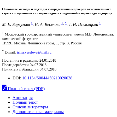
Основные методы и подходы к определению маркеров окислительного
стресса – органических пероксидных соединений и пероксида водорода
1
1
,
*
1
М. Е. Барсукова
,
И. А. Веселова
,
Т. Н. Шеховцова
1
Московский государственный университет имени М.В. Ломоносова,
химический факультет
119991 Москва, Ленинские горы, 1, стр. 3, Россия
*
E-mail:
irina.veselova@mail.ru
Поступила в редакцию 24.01.2018
После доработки 04.07.2018
Принята к публикации 04.07.2018
DOI:
10.1134/S0044450219020038
Полный текст (PDF)
Аннотация
Полный текст
Список литературы
Дополнительные материалы