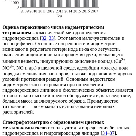
Оценка пероксидного числа иодометрическим
титрованием
– классический метод определения
гидропероксидов [
32
,
33
]. Этот метод малочувствителен и
неспецифичен. Основные погрешности в иодометрии
возникают в результате потери иода из-за его летучести,
окисления иодид-ионов кислородом воздуха, мешающего
2+
влияния веществ, индуцирующих окисление иодида (Cu
,
3–
NO
, NO и др.) в щелочной среде, адсорбции молекул иода,
порядка смешивания растворов, а также под влиянием других
условий протекания реакций. Основным недостатком
иодометрического титрования при определении
гидропероксидов липидов в биологических объектах является
относительно высокий предел обнаружения и, как следствие,
большая масса анализируемого образца. Преимущество
титрования — возможность использования неводных
растворителей.
Спектрофотометрию с образованием цветных
металлокомплексов
используют для определения белковых
гидропероксидов и гидропероксидов липидов [
34
–
37
].