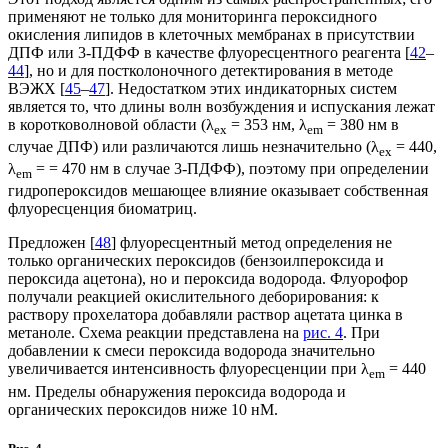
применяют не только для мониторинга пероксидного
окисления липидов в клеточных мембранах в присутствии
ДПФ или 3-ПДФФ в качестве флуоресцентного реагента [
42
–
44
], но и для постколоночного детектирования в методе
ВЭЖХ [
45
–
47
]. Недостатком этих индикаторных систем
является то, что длины волн возбуждения и испускания лежат
в коротковолновой области (λ
= 353 нм, λ
= 380 нм в
eх
em
случае ДПФ) или различаются лишь незначительно (λ
= 440,
ex
λ
= = 470 нм в случае 3-ПДФФ), поэтому при определении
em
гидропероксидов мешающее влияние оказывает собственная
флуоресценция биоматриц.
Предложен [
48
] флуоресцентный метод определения не
только органических пероксидов (бензоилпероксида и
пероксида ацетона), но и пероксида водорода. Флуорофор
получали реакцией окислительного деборирования: к
раствору прохелатора добавляли раствор ацетата цинка в
метаноле. Схема реакции представлена на
рис. 4
. При
добавлении к смеси пероксида водорода значительно
увеличивается интенсивность флуоресценции при λ
= 440
em
нм. Пределы обнаружения пероксида водорода и
органических пероксидов ниже 10 нМ.