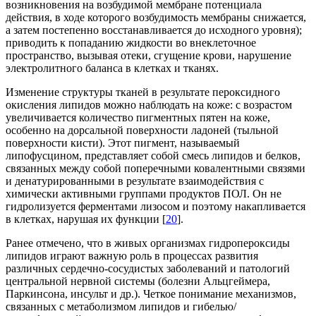
возникновения на возбудимой мембране потенциала
действия, в ходе которого возбудимость мембраны снижается,
а затем постепенно восстанавливается до исходного уровня);
приводить к попаданию жидкости во внеклеточное
пространство, вызывая отеки, сгущение крови, нарушение
электролитного баланса в клетках и тканях.
Изменение структуры тканей в результате пероксидного
окисления липидов можно наблюдать на коже: с возрастом
увеличивается количество пигментных пятен на коже,
особенно на дорсальной поверхности ладоней (тыльной
поверхности кисти). Этот пигмент, называемый
липофусцином, представляет собой смесь липидов и белков,
связанных между собой поперечными ковалентными связями
и денатурированными в результате взаимодействия с
химически активными группами продуктов ПОЛ. Он не
гидролизуется ферментами лизосом и поэтому накапливается
в клетках, нарушая их функции [
20
].
Ранее отмечено, что в живых организмах гидропероксиды
липидов играют важную роль в процессах развития
различных сердечно-сосудистых заболеваний и патологий
центральной нервной системы (болезни Альцгеймера,
Паркинсона, инсульт и др.). Четкое понимание механизмов,
связанных с метаболизмом липидов и гибелью/