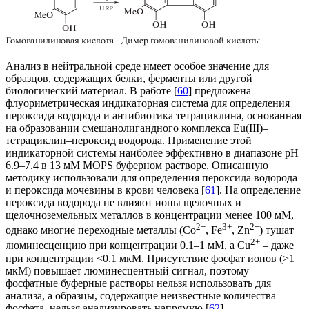
Анализ в нейтральной среде имеет особое значение для
образцов, содержащих белки, ферменты или другой
биологический материал. В работе [
60
] предложена
флуориметрическая индикаторная система для определения
пероксида водорода и антибиотика тетрациклина, основанная
на образовании смешанолигандного комплекса Eu(III)–
тетрациклин–пероксид водорода. Применение этой
индикаторной системы наиболее эффективно в диапазоне рН
6.9–7.4 в 13 мМ MOPS буферном растворе. Описанную
методику использовали для определения пероксида водорода
и пероксида мочевины в крови человека [
61
]. На определение
пероксида водорода не влияют ионы щелочных и
щелочноземельных металлов в концентрации менее 100 мМ,
2+
3+
2+
однако многие переходные металлы (Co
, Fe
, Zn
) тушат
2+
люминесценцию при концентрации 0.1–1 мМ, а Cu
– даже
при концентрации <0.1 мкМ. Присутствие фосфат ионов (>1
мкМ) повышает люминесцентный сигнал, поэтому
фосфатные буферные растворы нельзя использовать для
анализа, а образцы, содержащие неизвестные количества
фосфата, нельзя анализировать напрямую [
62
].