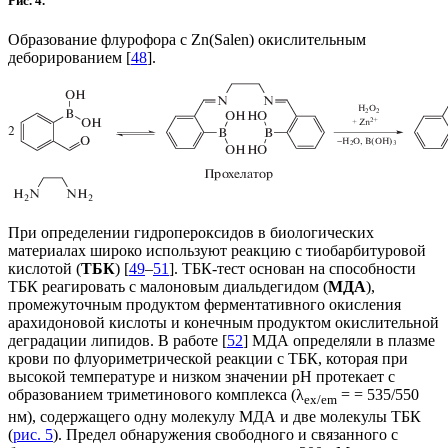
Рис. 4.
Образование флурофора с Zn(Salen) окислительным
деборированием [
48
].
При определении гидропероксидов в биологических
материалах широко используют реакцию с тиобарбитуровой
кислотой (
ТБК
) [
49
–
51
]. ТБК-тест основан на способности
ТБК реагировать с малоновым диальдегидом (
МДА
),
промежуточным продуктом ферментативного окисления
арахидоновой кислоты и конечным продуктом окислительной
деградации липидов. В работе [
52
] МДА определяли в плазме
крови по флуориметрической реакции с ТБК, которая при
высокой температуре и низком значении pH протекает с
образованием триметинового комплекса (λ
= = 535/550
ex/em
нм), содержащего одну молекулу МДА и две молекулы ТБК
(
рис. 5
). Предел обнаружения свободного и связанного с