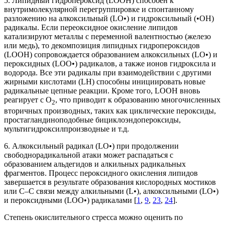
5. Липидный гидропероксид (LООH) способен к
внутримолекулярной перегруппировке и спонтанному
разложению на алкоксильный (LO•) и гидроксильный (•ОH)
радикалы. Если переоксидное окисление липидов
катализируют металлы с переменной валентностью (железо
или медь), то декомпозиция липидных гидропероксидов
(LООH) сопровождается образованием алкоксильных (LО•) и
пероксидных (LОО•) радикалов, а также ионов гидроксила и
водорода. Все эти радикалы при взаимодействии с другими
жирными кислотами (LH) способны инициировать новые
радикальные цепные реакции. Кроме того, LOOН вновь
реагирует с О
, что приводит к образованию многочисленных
2
вторичных производных, таких как циклические пероксиды,
простагландиноподобные бициклоэндопероксиды,
мультигидроксилпроизводные и т.д.
6. Алкоксильный радикал (LO•) при продолжении
свободнорадикальной атаки может распадаться с
образованием альдегидов и алкильных радикальных
фрагментов. Процесс пероксидного окисления липидов
завершается в результате образования кислородных мостиков
или С–С связи между алкильными (L•), алкоксильными (LO•)
и пероксидными (LОО•) радикалами [
1
,
9
,
23
,
24
].
Степень окислительного стресса можно оценить по