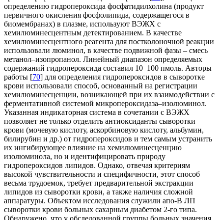
определению гидропероксида фосфатидилхолина (продукт
первичного окисления фосфолипида, содержащегося в
биомембранах) в плазме, используют ВЭЖХ с
хемилюминесцентным детектированием. В качестве
хемилюминесцентного реагента для постколоночной реакции
использовали люминол, в качестве подвижной фазы – смесь
метанол–изопропанол. Линейный диапазон определяемых
содержаний гидропероксида составил 10–100 пмоль. Авторы
работы [
70
] для определения гидропероксидов в сыворотке
крови использовали способ, основанный на регистрации
хемилюминесценции, возникающей при их взаимодействии с
ферментативной системой микропероксидаза–изолюминол.
Указанная индикаторная система в сочетании с ВЭЖХ
позволяет не только отделить антиоксиданты сыворотки
крови (мочевую кислоту, аскорбиновую кислоту, альбумин,
билирубин и др.) от гидропероксидов и тем самым устранить
их ингибирующее влияние на хемилюминесценцию
изолюминола, но и идентифицировать природу
гидропероксидов липидов. Однако, отвечая критериям
высокой чувствительности и специфичности, этот способ
весьма трудоемок, требует предварительной экстракции
липидов из сыворотки крови, а также наличия сложной
аппаратуры. Объектом исследования служили апо-В ЛП
сыворотки крови больных сахарным диабетом 2-го типа.
Обнаружено, что у обследованной группы больных значения