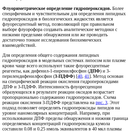
Флуориметрическое определение гидропероксидов.
Более
специфичным и чувствительным для определения липидных
гидропероксидов в биологических жидкостях является
флуоресцентный метод, позволяющий при правильном
выборе флуорофора создавать аналитические методики с
низкими пределами обнаружения или же проводить
достаточно тонкие исследования биохимических
взаимодействий.
Для определения общего содержания липидных
гидропероксидов в модельных системах липосом или плазме
крови чаще всего используют такие флуоресцентные
реагенты, как дифенил
-
1-пиренилфосфин (
ДПФ
) и 3-
перилендифенилфосфин (
3-ПДФФ
) [
40
,
41
]. Метод основан
на специфической реакции окисления гидропероксидами
ДПФ и 3-ПДФФ. Интенсивность флуоресценции
образующихся в результате реакции оксидов возрастает
пропорционально содержанию гидропероксидов. Схема
реакции окисления 3-ПДФФ представлена на
рис. 3
. Этот
подход позволяет определять гидропероксиды липидов на
уровне наномолярных концентраций. Например, при
использовании ДПФ пределы обнаружения и нижняя граница
определяемых концентраций гидропероксида кумола
составили 0.08 и 0.25 нмоль эквивалентов в 40 мкл плазмы