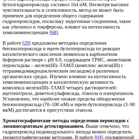
бутилгидропероксиду составил 164 нМ. Несмотря высокие
чувствительность и селективность, метод не может быть
применен для определения общего содержания
гидропероксидов, поскольку эндогенные соединения, такие
как убихинол и токоферолы, влияют на интенсивность
хемилюминесценции [
68
].
В работе [
29
] предложена методика определения
бензоилпероксида и
трет
-бутилпероксида по реакции
каталитического окисления люминола в карбонатном
буферном растворе с рН 9.9, содержащем ТРИС, миметиком
пероксидазы – железо(III)–TAMЛ (комплекс железа(III) с
тетраамидомакроциклическим лигандом) в различных
органических средах. Изучено влияние на интенсивность
хемилюминесценции и каталитическую активность
комплекса железо(III)–TAMЛ четырех растворителей:
ацетонитрила, диметилсульфоксида, этанола и изопропанола.
Установлено, что наиболее низкие пределы обнаружения
бензоилпероксида (70–100 нМ) и
трет-
бутилпероксида (3–90
мкМ) достигаются в присутствии этанола.
Хроматографические методы определения пероксидов с
люминесцентным детектированием.
Выше отмечено, что
гидропероксид индивидуального липида можно определить
хроматографическими методами. В работе [
69
], посвященной