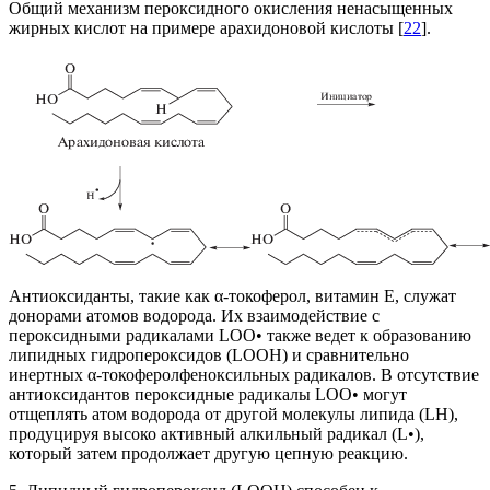
Общий механизм пероксидного окисления ненасыщенных
жирных кислот на примере арахидоновой кислоты [
22
].
Антиоксиданты, такие как α-токоферол, витамин E, служат
донорами атомов водорода. Их взаимодействие с
пероксидными радикалами LОО• также ведет к образованию
липидных гидропероксидов (LООH) и сравнительно
инертных α‑токоферолфеноксильных радикалов. В отсутствие
антиоксидантов пероксидные радикалы LОО• могут
отщеплять атом водорода от другой молекулы липида (LH),
продуцируя высоко активный алкильный радикал (L•),
который затем продолжает другую цепную реакцию.