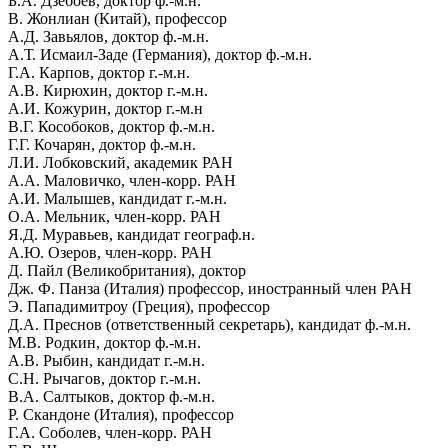
Б.А. Дзебоев, доктор ф.-м.н.
В. Жонлиан (Китай), профессор
А.Д. Завьялов, доктор ф.-м.н.
А.Т. Исмаил-Заде (Германия), доктор ф.-м.н.
Г.А. Карпов, доктор г.-м.н.
А.В. Кирюхин, доктор г.-м.н.
А.И. Кожурин, доктор г.-м.н
В.Г. Кособоков, доктор ф.-м.н.
Г.Г. Кочарян, доктор ф.-м.н.
Л.И. Лобковский, академик РАН
А.А. Маловичко, член-корр. РАН
А.И. Малышев, кандидат г.-м.н.
О.А. Мельник, член-корр. РАН
Я.Д. Муравьев, кандидат географ.н.
А.Ю. Озеров, член-корр. РАН
Д. Пайл (Великобритания), доктор
Дж. Ф. Панза (Италия) профессор, иностранный член РАН
Э. Пападимитроу (Греция), профессор
Д.А. Преснов (ответственный секретарь), кандидат ф.-м.н.
М.В. Родкин, доктор ф.-м.н.
А.В. Рыбин, кандидат г.-м.н.
С.Н. Рычагов, доктор г.-м.н.
В.А. Салтыков, доктор ф.-м.н.
Р. Скандоне (Италия), профессор
Г.А. Соболев, член-корр. РАН