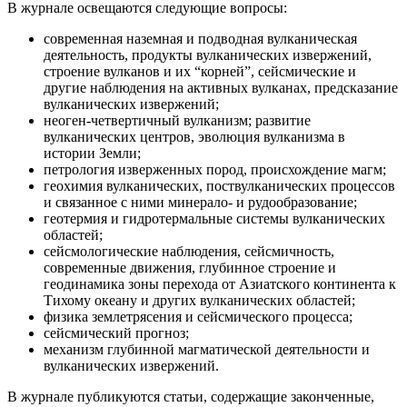
В журнале освещаются следующие вопросы:
современная наземная и подводная вулканическая
деятельность, продукты вулканических извержений,
строение вулканов и их “корней”, сейсмические и
другие наблюдения на активных вулканах, предсказание
вулканических извержений;
неоген-четвертичный вулканизм; развитие
вулканических центров, эволюция вулканизма в
истории Земли;
петрология изверженных пород, происхождение магм;
геохимия вулканических, поствулканических процессов
и связанное с ними минерало- и рудообразование;
геотермия и гидротермальные системы вулканических
областей;
сейсмологические наблюдения, сейсмичность,
современные движения, глубинное строение и
геодинамика зоны перехода от Азиатского континента к
Тихому океану и других вулканических областей;
физика землетрясения и сейсмического процесса;
сейсмический прогноз;
механизм глубинной магматической деятельности и
вулканических извержений.
В журнале публикуются статьи, содержащие законченные,