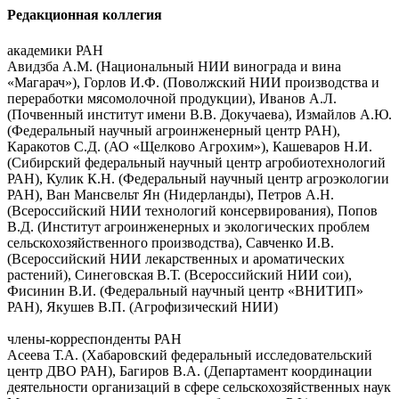
Редакционная коллегия
академики РАН
Авидзба А.М. (Национальный НИИ винограда и вина
«Магарач»), Горлов И.Ф. (Поволжский НИИ производства и
переработки мясомолочной продукции), Иванов А.Л.
(Почвенный институт имени В.В. Докучаева), Измайлов А.Ю.
(Федеральный научный агроинженерный центр РАН),
Каракотов С.Д. (АО «Щелково Агрохим»), Кашеваров Н.И.
(Сибирский федеральный научный центр агробиотехнологий
РАН), Кулик К.Н. (Федеральный научный центр агроэкологии
РАН), Ван Мансвельт Ян (Нидерланды), Петров А.Н.
(Всероссийский НИИ технологий консервирования), Попов
В.Д. (Институт агроинженерных и экологических проблем
сельскохозяйственного производства), Савченко И.В.
(Всероссийский НИИ лекарственных и ароматических
растений), Синеговская В.Т. (Всероссийский НИИ сои),
Фисинин В.И. (Федеральный научный центр «ВНИТИП»
РАН), Якушев В.П. (Агрофизический НИИ)
члены-корреспонденты РАН
Асеева Т.А. (Хабаровский федеральный исследовательский
центр ДВО РАН), Багиров В.А. (Департамент координации
деятельности организаций в сфере сельскохозяйственных наук