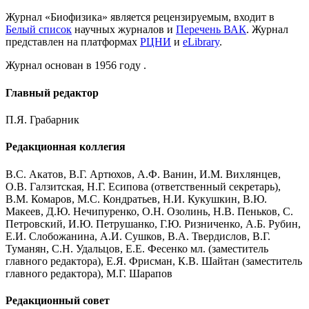
Журнал «Биофизика» является рецензируемым, входит в
Белый список
научных журналов и
Перечень ВАК
. Журнал
представлен на платформах
РЦНИ
и
eLibrary
.
Журнал основан в 1956 году .
Главный редактор
П.Я. Грабарник
Редакционная коллегия
В.С. Акатов, В.Г. Артюхов, А.Ф. Ванин, И.М. Вихлянцев,
О.В. Галзитская, Н.Г. Есипова (ответственный секретарь),
В.М. Комаров, М.С. Кондратьев, Н.И. Кукушкин, В.Ю.
Макеев, Д.Ю. Нечипуренко, О.Н. Озолинь, Н.В. Пеньков, С.
Петровский, И.Ю. Петрушанко, Г.Ю. Ризниченко, А.Б. Рубин,
Е.И. Слобожанина, А.И. Сушков, В.А. Твеpдиcлов, В.Г.
Туманян, С.Н. Удальцов, Е.Е. Фесенко мл. (заместитель
главного редактора), Е.Я. Фрисман, К.В. Шайтан (заместитель
главного редактора), М.Г. Шарапов
Редакционный совет