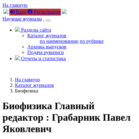
На главную
Вход
Регистрация
Научные журналы
Разделы сайта
Каталог журналов
по наименованию
по рубрике
Архивы выпусков
Подача рукописи
Отчеты и статистика
На главную
Каталог журналов
Биофизика
Биофизика
Главный
редактор : Грабарник Павел
Яковлевич